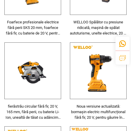
Foarfece profesionale electrice
WELLOO Spălător cu presiune
fără perii SK5 20 mm, foarfece
ridicată, mașină de spălat
fără fir, cu baterie de 20 V, pentru
autoturisme, unelte electrice, 20 V,
tăiat ramuri
spălător portabil fără fir pentru
curățatul casei
fierăstrău circular fără fir, 20 V,
Noua versiune actualizată:
165 mm, fără perii, cu baterie Li-
bormașin electric multifuncțional
Ion, unealtă de tăiat cu adâncime
fără fir, 20 V, pentru găurire în
reglabilă pentru lemn și metal,
metal
pentru proiecte DIY și construcții