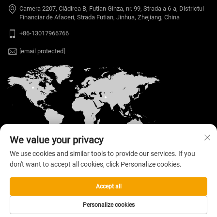
Camera 2207, Clădirea B, Futian Ginza, nr. 99, Strada a 6-a, Districtul
Financiar de Afaceri, Strada Futian, Jinhua, Zhejiang, China
+86-13017966766
[email protected]
We value your privacy
We use cookies and similar tools to provide our services. If you
don't want to accept all cookies, click Personalize cookies.
Copyright © 2026 Welloo Electronic Technology Co.,
Ltd. Toate drepturile rezervate. —
Politica de
confidențialitate
Accept all
Personalize cookies