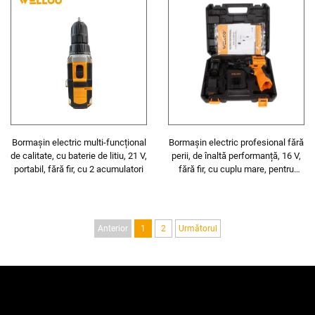
Bormașin electric multi-funcțional
Bormașin electric profesional fără
de calitate, cu baterie de litiu, 21 V,
perii, de înaltă performanță, 16 V,
portabil, fără fir, cu 2 acumulatori
fără fir, cu cuplu mare, pentru
casă și atelier
Anterior
1
2
Următorul