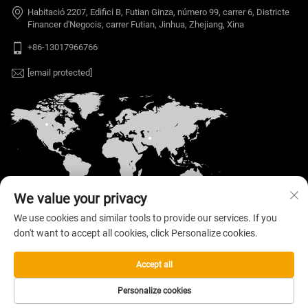
Habitació 2207, Edifici B, Futian Ginza, número 99, carrer 6, Districte
Financer d'Negocis, carrer Futian, Jinhua, Zhejiang, Xina
+86-13017966766
[email protected]
We value your privacy
We use cookies and similar tools to provide our services. If you
don't want to accept all cookies, click Personalize cookies.
Copyright © 2026 Welloo Electronic Technology Co.,
Ltd. Tots els drets reservats. —
Política de
privadesa
Accept all
Personalize cookies