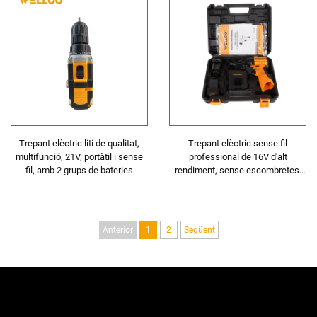
construcció
Trepant elèctric liti de qualitat,
Trepant elèctric sense fil
multifunció, 21V, portàtil i sense
professional de 16V d'alt
fil, amb 2 grups de bateries
rendiment, sense escombretes,
d'alt parell, per a casa i taller
Anterior
1
2
Següent