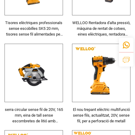
Tisores elèctriques professionals
WELLOO Rentadora d'alta pressió,
sense escobilles SK5 20 mm,
màquina de rentat de cotxes,
tisores sense fil alimentades per
eines elèctriques, rentadora
bateria de 20 V, poda
portàtil sense fil de 20V per a
neteja domèstica
serra circular sense fil de 20V, 165
El nou trepant elèctric multifunció
mm, eina de tall sense
sense fils, actualitzat, 20V, sense
escombretes de litió amb
fil, per a perforació de metall
profunditat ajustable per a tall de
fusta i metall, per a bricolatge i