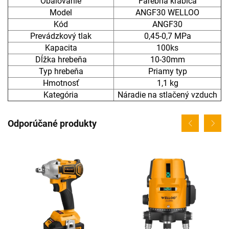
Obalovanie
Farebná krabica
Model
ANGF30 WELLOO
Kód
ANGF30
Prevádzkový tlak
0,45-0,7 MPa
Kapacita
100ks
Dĺžka hrebeňa
10-30mm
Typ hrebeňa
Priamy typ
Hmotnosť
1,1 kg
Kategória
Náradie na stlačený vzduch
Odporúčané produkty