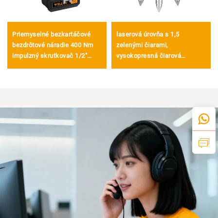
Priemyselné bezkartáčové
laserová úrovňa s 1,5
bezdrôtové náradie 400 Nm
zelenými čiarami,
impulzný skrutkovač 1/2"
vysokopresná čiarová
priemyselného štandardu
laserová úroveň, laserová
impulzný kľúč
úroveň napájaná batériou