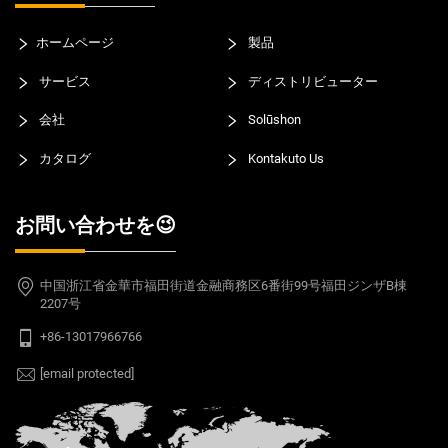
ホームページ
製品
サービス
ディストリビューター
会社
Solūshon
カタログ
Kontakuto Us
お問い合わせを😉
中国浙江省金華市福田街道金融商務区6番街99号福田ジンザB棟
2207号
+86-13017966766
[email protected]