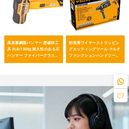
高炭素鋼製ハンマー 壁破砕工
卸売用ワイヤーストリッピン
具 3LB/1500g 耐久性のある石
グカッティングツール マルチ
ハンマー ファイバーグラスハ
ファンクションハンドツール
ンドル付き
7インチ ミニワイヤーストリ
ッパー 剥離・切断用