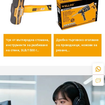
Чук от въглеродна стомана,
Дробно търговско оголване
инструменти за разбиване
на проводници, ножове за
на стени, 3LB/1500 г
рязане,
издръжлив каменен чук с
мултифункционален ръчен
фибростъклена дръжка
инструмент, 7'' мини
оголвател за проводници
за оголване и рязане