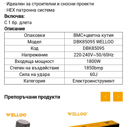
· Идеален за строителни и сносни проекти
· HEX патронна система
Включва:
С 1 бр. длета
Описание
Опаковки
BMC+цветна кутия
Модел
DBK85095 WELLOO
Код
DBK85095
Напрежение
220-240V~50/60Hz
Входяща мощност
1800W
Степен на въздействие
1850bmp
Сила на удара
60J
Категория
Електроинструмент
Препоръчани продукти