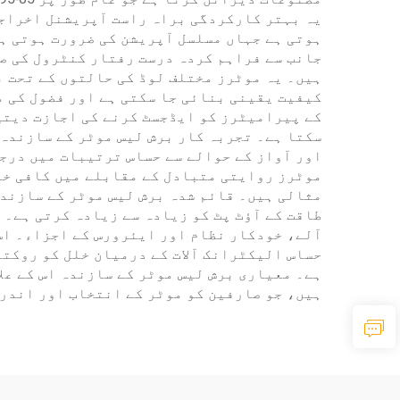
یہ بہتر کارکردگی براہ راست آپریشنل اخراجات
ہوتی ہے جہاں مسلسل آپریشن کی ضرورت ہوتی ہے
جانب سے فراہم کردہ درست رفتار کنٹرول کی ص
ہیں۔ یہ موٹرز مختلف لوڈ کی حالتوں کے تحت 
کیفیت یقینی بنائی جا سکتی ہے اور فضول کی م
کے پیرامیٹرز کو ایڈجسٹ کرنے کی اجازت دیتی 
سکتا ہے۔ تجربہ کار برش لیس موٹر کے سازندہ 
اور آواز کے حوالے سے حساس ترتیبات میں درج
موٹرز روایتی متبادل کے مقابلے میں کافی خام
مثالی ہیں۔ قائم شدہ برش لیس موٹر کے سازندہ
طاقت کے آؤٹ پٹ کو زیادہ سے زیادہ کرتی ہے۔ 
حساس الیکٹرانک آلات کے درمیان خلل کو روکت
ہے۔ معیاری برش لیس موٹر کے سازندہ اس کے عل
ہیں، جو صارفین کو موٹر کے انتخاب اور اندرا