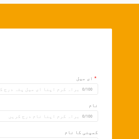
ای میل
0/100
نام
0/100
کمپنی کا نام