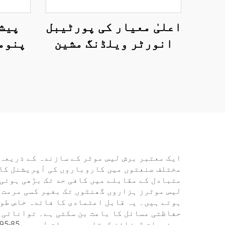
اعلیٰ معیار کی پورٹیبل
انورٹر ویلڈنگ مشین
پنوم
35-50V ہائی
فریکوئنسی گھریلو
اع
ویلڈنگ مشین ڈیجیٹل
ڈسپلے ایل سی ڈی کے
ساتھ
ایک معتبر برش لیس موٹر کے سازندہ کے ذریعہ 
مختلف صنعتوں میں کاروباروں کی آپریشنل کار
متبادل کے مقابلے میں کافی حد تک بڑھی ہوئی
لیس موٹرز ہزاروں گھنٹوں تک بغیر کسی مرمت ک
ہوتے ہیں۔ یہ قابل اعتمادی کا فائدہ خاص طور
حفاظتی مسائل کا باعث بن سکتی ہے۔ توانائی ک