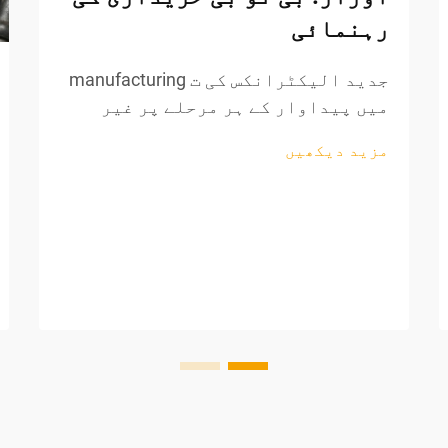
رہنمائی
جدید الیکٹرانکس کی ت manufacturing
میں پیداوار کے ہر مرحلے پر غیر
معمولی درستگی کی ضرورت ہوتی ہے،
مزید دیکھیں
خاص طور پر تاروں کی پروسیسنگ اور
اجزاء کی تیاری کے دوران۔ پیشہ
ورانہ تار کاٹنے والے اوزار تیار
کرنے والوں کے لیے ناگزیر اثاثہ بن
گئے ہیں، جو...