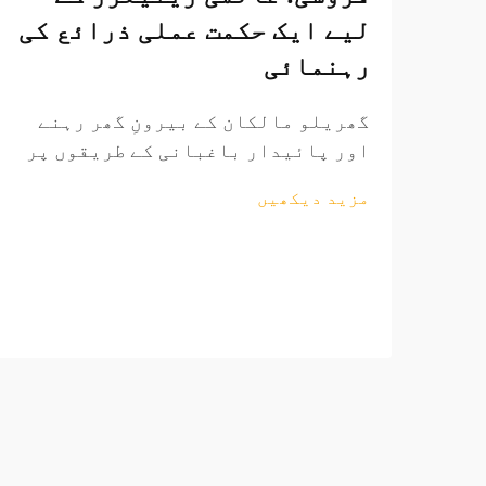
لیے ایک حکمت عملی ذرائع کی
رہنمائی
گھریلو مالکان کے بیرونِ گھر رہنے
اور پائیدار باغبانی کے طریقوں پر
زور دینے کے ساتھ ساتھ عالمی
مزید دیکھیں
باغبانی کے اوزار کا منڈی مسلسل
وسیع ہو رہی ہے۔ منافع بخش ساٹھی
فروخت کے مواقع تلاش کرنے والے
ریٹیلرز کے لیے، باغبانی کے اوزار
کی ذرائع کاری کی پیچیدگیوں کو
سمجھنا...