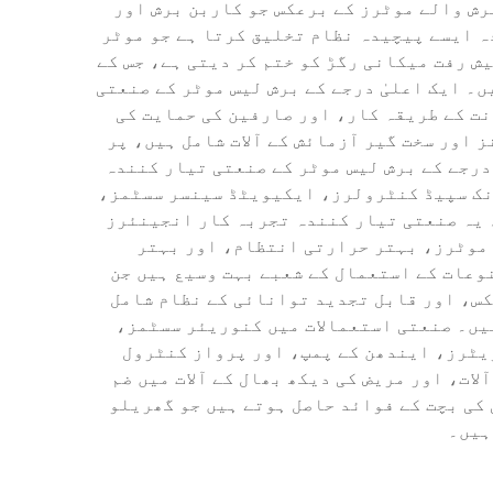
برش والے موٹرز کے برعکس جو کاربن برش اور
ہ ایسے پیچیدہ نظام تخلیق کرتا ہے جو موٹر
 رفت میکانی رگڑ کو ختم کر دیتی ہے، جس کے
۔ ایک اعلیٰ درجے کے برش لیس موٹر کے صنعتی
نت کے طریقہ کار، اور صارفین کی حمایت کی
 اور سخت گیر آزمائش کے آلات شامل ہیں، پر
درجے کے برش لیس موٹر کے صنعتی تیار کنندہ
نک سپیڈ کنٹرولرز، ایکیویٹڈ سینسر سسٹمز،
 یہ صنعتی تیار کنندہ تجربہ کار انجینئرز
ے موٹرز، بہتر حرارتی انتظام، اور بہتر
وعات کے استعمال کے شعبے بہت وسیع ہیں جن
س، اور قابل تجدید توانائی کے نظام شامل
یں۔ صنعتی استعمالات میں کنوریئر سسٹمز،
یٹرز، ایندھن کے پمپ، اور پرواز کنٹرول
لات، اور مریض کی دیکھ بھال کے آلات میں ضم
کی بچت کے فوائد حاصل ہوتے ہیں جو گھریلو
ہیں۔