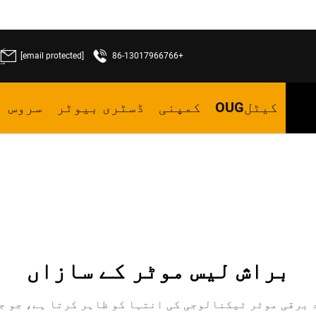
[email protected]
+86-13017966766
ما
کیٹلOUG
کمپنی
ڈسٹری بیوٹر
سروس
براش لیس موٹر کے سازاں