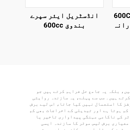
معیار کی ضمانت 600CC
انڈسٹریل ایئر سپرے
رانہ
بندوق 600cc
ق
ایلومینیم مصنوعی
ی
دھاتی مرکب بلند دباؤ
دوق
گریویٹی فیڈ سپرے
بندوق پینٹ سپرے بندوق
یں، بلکہ یہ جامع حل فراہم کرتے ہیں جو
رتے ہیں۔ سب سے پہلے، یہ سازندہ روایتی
شز کا استعمال نہیں کیا جاتا، اس لیے برش
کم ہوتا ہے اور تبدیلی کے اخراجات بھی کم
ٹر کی ناکامی مہنگی پیداواری تاخیر یا
معیاری برش لیس موٹر کا سازندہ ایسی
ی ہیں، جو برش والی موٹرز کے مقابلے میں کافی زیادہ ہوتی ہے۔