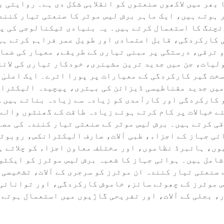
بھر میں لاکھوں صنعتوں کو انقلابی شکل دی ہے۔ روایتی 
ہوتے ہیں، ایک ماہر برش لیس موٹر کا صنعتی تیار کنند
ئچنگ کا استعمال کرتے ہیں۔ یہ بنیادی ٹیکنالوجی کی پیش
کارکردگی، قابل اعتمادی اور طویل عمر فراہم کرتے ہیں
 ترقی، درستگی پر مبنی تیاری کے طریقے، معیار کی ضما
یات، جن میں جدید ترین مشینری، خودکار تیاری کی لائنز
خت گیر کارکردگی کے معیارات پر پورا اترے۔ ایک اعلیٰ 
میں جدید مقناطیسی ڈیزائن کی بہتری، پیچیدہ الیکٹرا
 کارکردگی اور کارآمدی کو زیادہ سے زیادہ بناتے ہیں۔
ئے خیالات پر کام کرتے ہوئے زیادہ طاقت کے گھنٹوں وال
ی کرتے ہیں۔ برش لیس موٹر کے صنعتی تیار کنندہ کی مصن
ئی جہاز کے اجزاء، طبی آلات، صارف الیکٹرانکس، روبوٹک
وں، ہائبرڈ نظاموں، اور مختلف معاون اجزاء کو چلاتے ہ
شامل ہیں۔ ہوائی جہاز کا شعبہ برش لیس موٹرز کو ایکٹو
صنعتی تیار کنندہ ان موٹرز کو سرجری کے آلات، تشخیصی آ
 موٹرز کے چھوٹے سائز، خاموش کارکردگی، اور توانائی 
، بجلی کے آلات، اور تفریحی گاڑیوں میں استعمال ہوتے 