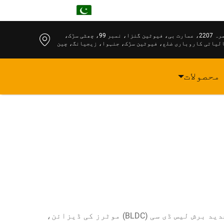
UR
کمرہ 2207، عمارت بی، فیوٹین گنزا، نمبر 99، چھٹی سڑک،
لیاتی کاروباری ضلع، فیوٹین سڑک، جنہوا، زیجیانگ، چین
محصولات
ایک برش لیس موٹر کے صنعتی تیار کنندہ جدید برقی موٹر ٹیکنالوجی کی انتہا کو ظاہر کرتا ہے، جو جدید برش لیس ڈی سی (BLDC) موٹرز کی ڈیزائن،