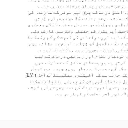
، جو خاص طور پر ان درجات میں بہت اہم
 اعلیٰ درجے کے برش لیس موٹر کے سازندہ کی
کے ساتھ بہتر بنانے کا موقع فراہم کرتی
اواری درجات میں مسلسل مصنوعات کی معیاری
لاحیت آپریٹرز کو حقیقی وقت میں کارکردگی
کتا ہے اور توانائی کی کھپت کو کم رکھا جا
رنے کے ماحول کو زیادہ آرام دہ بناتے ہیں
کمنیوٹیشن موجود نہیں ہوتا، اس لیے یہ
ی خودکار نظام اور رہائشی درجات کے لیے
کرتی ہے جو جسمانی سائز کے مقابلے میں
 جگہ کی سخت پابندیاں ہوں، جیسے پورٹیبل
آلے، خودکار نظام اور ایئرورس کے اجزاء۔ اس کے علاوہ، مناسب طریقے سے ڈیزائن کردہ برش لیس موٹرز کی جانب سے کم الیکٹرو میگنیٹک تداخل (EMI)
بل اعتماد آپریشن کو یقینی بنایا جا سکتا
جہ بندی انجینئرنگ کی مدد بھی فراہم کرتے
قت اور اخراجات کو کم کرتی ہے۔