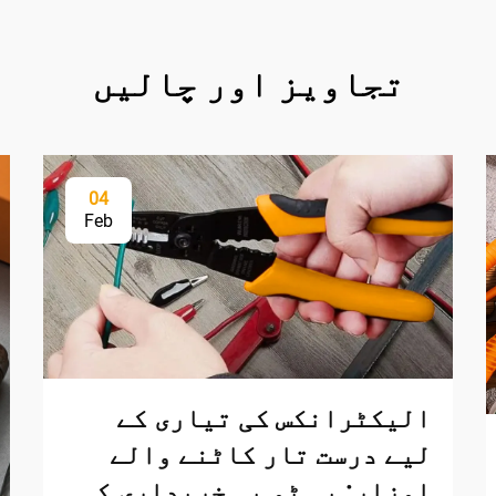
تجاویز اور چالیں
04
Feb
الیکٹرانکس کی تیاری کے
لیے درست تار کاٹنے والے
اوزار: بی ٹو بی خریداری کی