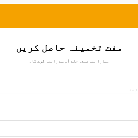
مفت تخمینہ حاصل کریں
ہمارا نمائندہ جلد آپ سے رابطہ کرے گا۔