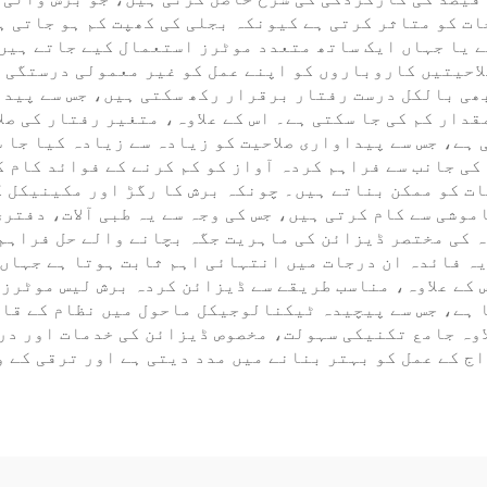
 کو متاثر کرتی ہے کیونکہ بجلی کی کھپت کم ہو جاتی ہے
 یا جہاں ایک ساتھ متعدد موٹرز استعمال کیے جاتے ہیں۔
لاحیتیں کاروباروں کو اپنے عمل کو غیر معمولی درستگی 
بھی بالکل درست رفتار برقرار رکھ سکتی ہیں، جس سے پید
قدار کم کی جا سکتی ہے۔ اس کے علاوہ، متغیر رفتار کی ص
ہے، جس سے پیداواری صلاحیت کو زیادہ سے زیادہ کیا جا س
کی جانب سے فراہم کردہ آواز کو کم کرنے کے فوائد کام ک
ات کو ممکن بناتے ہیں۔ چونکہ برش کا رگڑ اور مکینیکل 
وشی سے کام کرتی ہیں، جس کی وجہ سے یہ طبی آلات، دفتر
 کی مختصر ڈیزائن کی ماہریت جگہ بچانے والے حل فراہم 
یہ فائدہ ان درجات میں انتہائی اہم ثابت ہوتا ہے جہاں
ا ہے، جس سے پیچیدہ ٹیکنالوجیکل ماحول میں نظام کے قا
اوہ جامع تکنیکی سہولت، مخصوص ڈیزائن کی خدمات اور در
ج کے عمل کو بہتر بنانے میں مدد دیتی ہے اور ترقی کے و