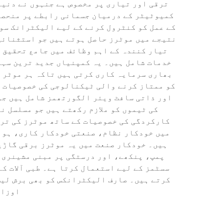
ترقی اور تیاری پر مخصوص ہے جنہوں نے دنیا 
کمیوٹیٹر کے درمیان جسمانی رابطے پر منحصر 
کے عمل کو کنٹرول کرنے کے لیے الیکٹرانک سو
نتیجے میں موٹرز حاصل ہوتے ہیں جو استثنائی 
تیار کنندہ کے اہم وظائف میں جامع تحقیق و
خدمات شامل ہیں۔ یہ کمپنیاں جدید ترین سہول
بھاری سرمایہ کاری کرتی ہیں تاکہ ہر موٹر س
کو ممتاز کرنے والی ٹیکنالوجی کی خصوصیات 
اور ذاتی سافٹ ویئر الگورتھمز شامل ہیں جو
کی ٹیموں کو ملازم رکھتے ہیں جو مسلسل ن
کارکردگی کی خصوصیات کے ساتھ موٹرز کی ترق
میں خودکار نظام، صنعتی خودکار کاری، ہوا
ہیں۔ خودکار صنعت میں یہ موٹرز برقی گاڑی
پمپ، پنکھے، اور درستگی پر مبنی مشینری 
سسٹمز کے لیے استعمال کرتا ہے۔ طبی آلات کے 
کرتے ہیں۔ صارف الیکٹرانکس کو بھی برش لیس
اوزار