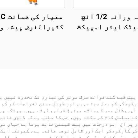
پیشہ ورانہ 1/2 انچ
یٹک ایئر امپیکٹ
کثیرالغرض پیشہ و
رینچ 570N.M ٹارک
ایئر سپرے بندو
لیٰ طاقت والے
خاندان کی چھوٹ
پنومیٹک ٹول
پورٹیبل سپرے بن
پیش کیے گئے فوائد صرف موٹر کی تیاری تک محدود نہیں ہ
کردگی کو بدل دیتے ہیں اور طویل مدتی اخراجات کو کم ک
 آپریشنل عمر کے ساتھ موٹرز فراہم کرتے ہیں۔ چونکہ بر
ے مسلسل کام کر سکتے ہیں، جس کا مطلب ہے کہ ڈاؤن ٹائم 
 پر ان اہم درجات میں بہت قیمتی ثابت ہوتا ہے جہاں مو
ی کارکردگی ایک اور قابلِ توجہ فائدہ ہے، کیونکہ ایک 
مصنوعات ڈیزائن کرتا ہے جو عام طور پر 85-95 فیصد کی کارکردگی کی شرح حاصل کرت