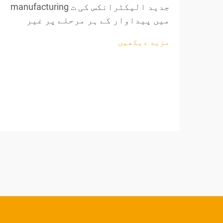
جدید الیکٹرانکس کی ت manufacturing
میں پیداوار کے ہر مرحلے پر غیر
معمولی درستگی کی ضرورت ہوتی ہے،
مزید دیکھیں
خاص طور پر تاروں کی پروسیسنگ اور
اجزاء کی تیاری کے دوران۔ پیشہ
ورانہ تار کاٹنے والے اوزار تیار
کرنے والوں کے لیے ناگزیر اثاثہ بن
گئے ہیں، جو...