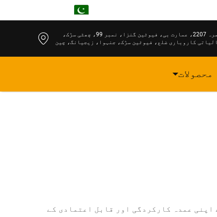
UR
کمرہ 2207، عمارت بی، فیوٹین گنزا، نمبر 99، چھٹی سڑک،
لیاتی کاروباری ضلع، فیوٹین سڑک، جنہوا، زیجیانگ، چین
محصولات
 اپنی عمدہ کارکردگی اور قابل اعتمادی کے