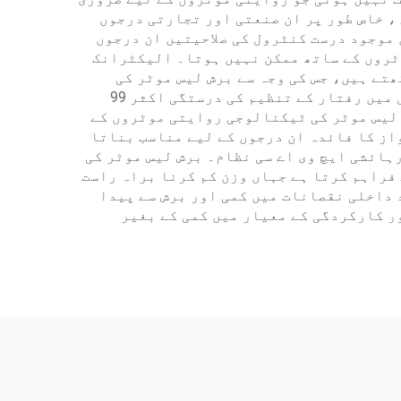
ہ، خاص طور پر ان صنعتی اور تجارتی درجوں
موجود درست کنٹرول کی صلاحیتیں ان درجوں
وٹروں کے ساتھ ممکن نہیں ہوتا۔ الیکٹرانک
تے ہیں، جس کی وجہ سے برش لیس موٹر کی
ٹیکنالوجی روبوٹکس، سی این سی مشینری اور خودکار نظاموں کے لیے مثالی ہے۔ مختلف لوڈ کی صورتحال میں رفتار کے تنظیم کی درستگی اکثر 99
 لیس موٹر کی ٹیکنالوجی روایتی موٹروں کے
از کا فائدہ ان درجوں کے لیے مناسب بناتا
ہائشی ایچ وی اے سی نظام۔ برش لیس موٹر کی
فراہم کرتا ہے جہاں وزن کم کرنا براہ راست
داخلی نقصانات میں کمی اور برش سے پیدا
ر کارکردگی کے معیار میں کمی کے بغیر