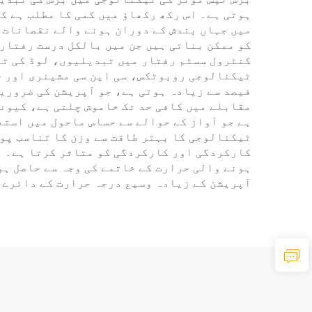
ہوتی ہے۔ اس رکھ رکھاؤ میں کمی کا مطلب ہے ک
میں جہاں بندش کے دوران ہونے والے نقصانات ک
کو ممکن بناتی ہیں جن میں بالکل درست رفتار
کنٹرول سسٹم رفتار میں تبدیلیوں، لوڈ کی تبد
فیصد سے زیادہ ہوتی ہے، جو آپریشن کی ضروری
مقابلے میں کافی حد تک خاموش چلتی ہے، کیونک
ہے جو آواز کے حوالے سے حساس ماحول میں استع
ٹیکنالوجی کا بہتر طاقت سے وزن کا تناسب پو
کارکردگی اور کارکردگی کو متاثر کرتا ہے۔ ب
ہونے والی حرارت کے خاتمے کی وجہ سے حاصل ہو
آپریشن کے زیادہ وسیع درجہ حرارت کے دائرے 