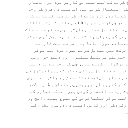
 کرنے کے لیے جسمانی کاربن برش پر انحصار
ا استعمال کرتی ہے۔ اس بنیادی فرق کی وجہ
کے ساتھ، اور شاندار طویل عمر کے ساتھ کام
کرتے ہیں۔ برش لیس موٹر ٹیکنالوجی کا اصل کام الیکٹرانک طور پر کنٹرول شدہ کمنیوٹیشن پر مرکوز ہے، جہاں سینسر رotor کی حالت کا پتہ لگاتے
یدہ کنٹرول سسٹم روایتی برش سسٹم سے منسلک
ہمی کو یقینی بناتا ہے۔ جدید برش لیس موٹر
ے اسٹیٹر اسمبلی کے ساتھ جوڑا جاتا ہے، جس سے بہت کارآمد
حرکت میں تبدیل کرتے ہیں۔ برش لیس موٹر
 جنریٹو بریکنگ سسٹمز، اور ذہین حرارتی
 برقرار رکھتے ہیں، جس کی وجہ سے یہ درست
کٹرانک کنٹرول یونٹس موٹر کے پیرامیٹرز کی
گی کے لیے ایڈجسٹمنٹ ممکن ہو جاتی ہے۔ برش
کار کاری، ایئروروسپیس سامان، طبی آلات،
 ٹیکنالوجی پر بہت زیادہ انحصار کرتی ہیں، جبکہ تیاری کے
لیس موٹر ٹیکنالوجی کی تنوع پسندی ایچ وی
ارکردگی اور قابل اعتمادی دونوں نظام کے
۔