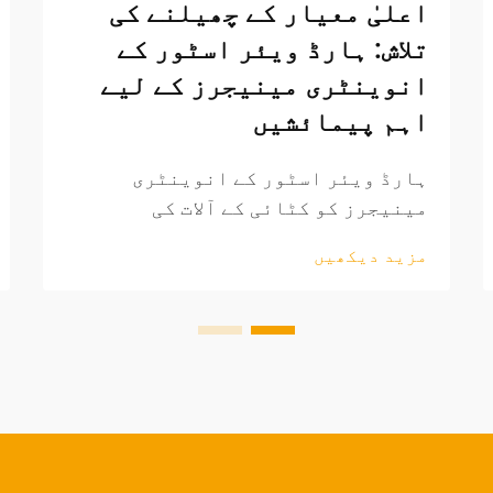
اعلیٰ معیار کے چھیلنے کی
تلاش: ہارڈ ویئر اسٹور کے
انوینٹری مینیجرز کے لیے
اہم پیمائشیں
ہارڈ ویئر اسٹور کے انوینٹری
مینیجرز کو کٹائی کے آلات کی
خریداری کے دوران معیار، قیمت اور
مزید دیکھیں
صارف کی تقاضا کو متوازن رکھنے کا
مستقل دباؤ کا سامنا کرنا پڑتا ہے۔
بڑھئی گری کے سب سے ضروری آلات میں سے
ایک، چیسل ایک بنیادی پروڈکٹ ہے جس
کے انتخاب کو غور و خوض سے کرنا
ضروری ہے...