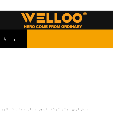
رابطہ
برش لیس موٹر ٹیکنالوجی برقی موٹر کے ڈیزا