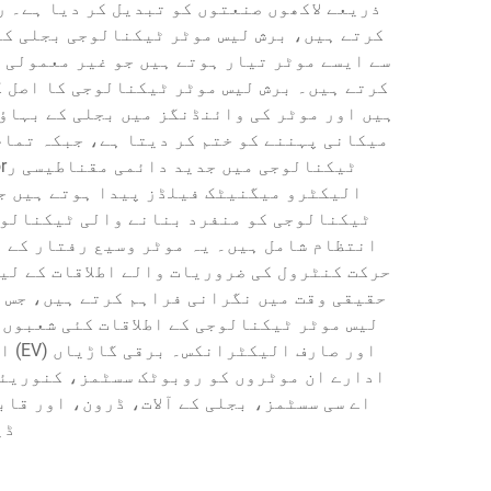
ذریعے لاکھوں صنعتوں کو تبدیل کر دیا ہے۔ 
کرتے ہیں، برش لیس موٹر ٹیکنالوجی بجلی کے
سے ایسے موٹر تیار ہوتے ہیں جو غیر معمولی 
ہیں اور موٹر کی وائنڈنگز میں بجلی کے بہاؤ
میکانی پہننے کو ختم کر دیتا ہے، جبکہ تمام
الیکٹرو میگنیٹک فیلڈز پیدا ہوتے ہیں جو
ٹیکنالوجی کو منفرد بنانے والی ٹیکنالوج
انتظام شامل ہیں۔ یہ موٹر وسیع رفتار کے د
حرکت کنٹرول کی ضروریات والے اطلاقات کے لی
حقیقی وقت میں نگرانی فراہم کرتے ہیں، جس س
لیس موٹر ٹیکنالوجی کے اطلاقات کئی شعبوں
اور 
ادارے ان موٹروں کو روبوٹک سسٹمز، کنوریئر
اے سی سسٹمز، بجلی کے آلات، ڈرون، اور قا
ڈی