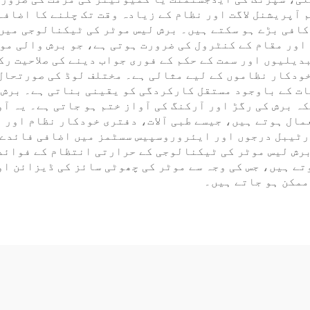
م آپریشنل لاگت اور نظام کے زیادہ وقت تک چلنے کا اضاف
افی بڑے ہو سکتے ہیں۔ برش لیس موٹر کی ٹیکنالوجی میں 
 اور مقام کے کنٹرول کی ضرورت ہوتی ہے، جو برش والی م
یلیوں اور سمت کے حکم کے فوری جواب دینے کی صلاحیت رکھ
ات کے باوجود مستقل کارکردگی کو یقینی بناتی ہے۔ برش
ہ برش کی رگڑ اور آرکنگ کی آواز ختم ہو جاتی ہے۔ یہ آو
مال ہوتے ہیں، جیسے طبی آلات، دفتری خودکار نظام اور ر
رٹیبل درجوں اور ایئروروسپیس سسٹمز میں اضافی فائدے 
رش لیس موٹر کی ٹیکنالوجی کے حرارتی انتظام کے فوائد 
تے ہیں، جس کی وجہ سے موٹر کی چھوٹی سائز کی ڈیزائن او
ممکن ہو جاتے ہیں۔