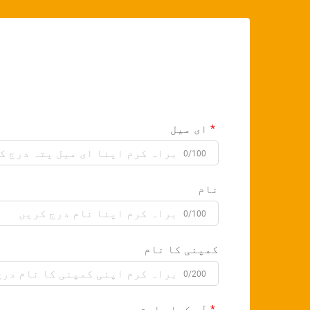
ای میل
0/100
نام
0/100
کمپنی کا نام
0/200
آپ کیا چاہتے ہیں