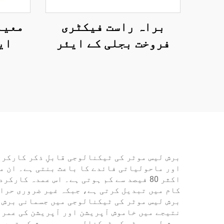
براہ راست فیکٹری
معیا
فروخت بجلی کے ایئر
ای
کمپریسر، ہوا کی
پنومی
منتقلی 100 لیٹر/منٹ،
1300 ویٹ بجلی سے چلنے
والا ایئر کولڈ کمپریسر
برش لیس موٹر کی ٹیکنالوجی قابلِ ذکر کارکرد
اکثر 80 فیصد سے کم ہوتی ہے۔ اس عمدہ ک
کام میں تبدیل کرتی ہے، جبکہ غیر ضروری حرار
برش لیس موٹر کی ٹیکنالوجی میں جسمانی برش ک
نتیجے میں خاموش آپریشن اور آپریشن کی عمر م
برش لیس موٹر کی ٹیکنالوجی میں برش کی تبدی