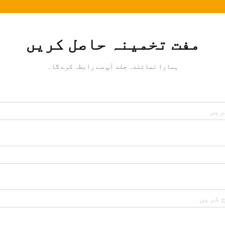
مفت تخمینہ حاصل کریں
ہمارا نمائندہ جلد آپ سے رابطہ کرے گا۔