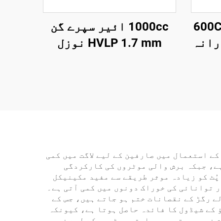
معیار کی ضمانت 600CC
1000cc ائیر سپرے گن
رانہ
HVLP 1.7 mm نوزل
ق
پنومیٹک پینٹ سپرے
ی
کرنے والا آٹو اور
دوق
فرنیچر کے لیے
ے استعمال میں صارفین کے لیے لاگت میں کمی
 کی کارکردگی عام طور پر 90 فیصد سے زیادہ ہوتی ہے، جبکہ برش والی موٹروں کی کارکردگی
ن پُٹ کو زیادہ موثر طریقے سے مفید مکینیکل
ر توانائی کی خوراک دونوں میں کمی آتی ہے۔
ے رگڑ کے نقصانات ختم ہو جاتے ہیں، جس کے
 کے شیڈول کا فائدہ حاصل ہوتا ہے، کیونکہ
 نہیں ہوتی جو روایتی موٹروں کے لیے ضروری