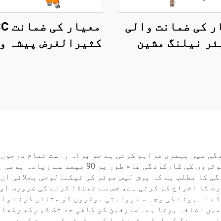
ر کی ضمانت والی
ئر نیلنگ مشین
کثیرالغرض پیشہ و
ٹک ٹولز لکڑی کی
ایئر سپرے بندو
نیلنگ مشین
خاندان کی چھوٹ
پورٹیبل سپرے بن
گی میں بہتری فراہم کرتی ہے جو براہ راست تمام درجوں ک
اور ماحولیاتی فائدے کا باعث بنتی ہے۔ ان موٹروں
ارکردگی کا مطلب ہے کہ برش لیس موٹر کی ٹیکنالوجی بجلائی ا
ت کا اخراج کم کرتی ہے، جس سے ٹھنڈا کرنے کی ضرورت او
ے نہ ہونے کی وجہ سے روایتی موٹروں کو متاثر کرنے وال
یں اضافہ ہوتا ہے۔ صارفین کو کافی حد تک کم رکھ رکھاؤ
لی، سپرنگ کی ایڈجسٹمنٹ یا کمیوٹیٹر کی مرمت کی ضرورت