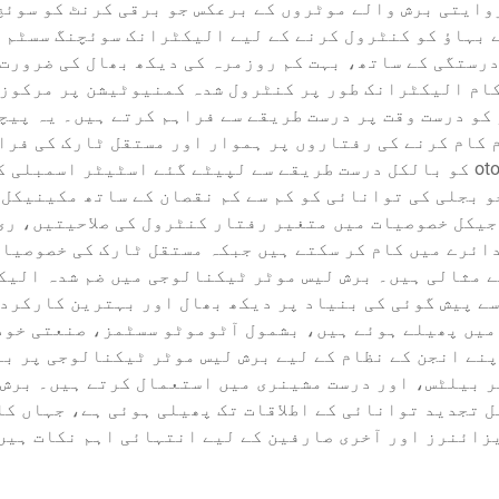
روایتی برش والے موٹروں کے برعکس جو برقی کرنٹ کو سوئچ
 بہاؤ کو کنٹرول کرنے کے لیے الیکٹرانک سوئچنگ سسٹم ک
درستگی کے ساتھ، بہت کم روزمرہ کی دیکھ بھال کی ضرورت 
 کو درست وقت پر درست طریقے سے فراہم کرتے ہیں۔ یہ پیچ
 کام کرنے کی رفتاروں پر ہموار اور مستقل ٹارک کی فرا
ٹیکنالوجی میں جدید دائمی مقناطیسی رotor کو بالکل درست طریقے سے لپیٹے گئ
 بجلی کی توانائی کو کم سے کم نقصان کے ساتھ مکینیکل 
یکل خصوصیات میں متغیر رفتار کنٹرول کی صلاحیتیں، ری
ائرے میں کام کر سکتے ہیں جبکہ مستقل ٹارک کی خصوصیات
ے مثالی ہیں۔ برش لیس موٹر ٹیکنالوجی میں ضم شدہ الی
ے پیش گوئی کی بنیاد پر دیکھ بھال اور بہترین کارکرد
 میں پھیلے ہوئے ہیں، بشمول آٹوموٹو سسٹمز، صنعتی خود
صارف الیکٹرانکس۔ برقی گاڑیاں (EV) اپنے انجن کے نظام کے لیے برش لیس موٹر
 بیلٹس، اور درست مشینری میں استعمال کرتے ہیں۔ برش 
بل تجدید توانائی کے اطلاقات تک پھیلی ہوئی ہے، جہاں ک
زائنرز اور آخری صارفین کے لیے انتہائی اہم نکات ہیں