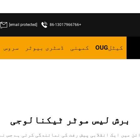
[email protected]
+86-13017966766
ما
کیٹلOUG
کمپنی
ڈسٹری بیوٹر
سروس
برش لیس موٹر ٹیکنالوجی
ئن میں ایک انقلابی پیش رفت کی نمائندگی کرتی ہے جس نے