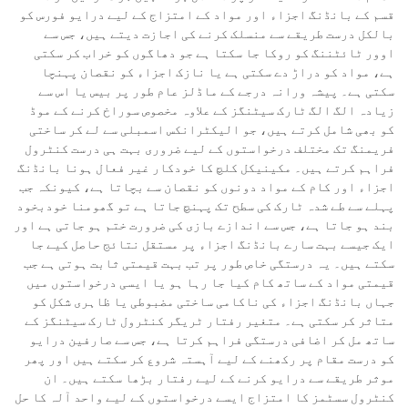
قسم کے بانڈنگ اجزاء اور مواد کے امتزاج کے لیے درایو فورس کو
بالکل درست طریقے سے منسلک کرنے کی اجازت دیتے ہیں، جس سے
اوور ٹائٹننگ کو روکا جا سکتا ہے جو دھاگوں کو خراب کر سکتی
ہے، مواد کو دراڑ دے سکتی ہے یا نازک اجزاء کو نقصان پہنچا
سکتی ہے۔ پیشہ ورانہ درجے کے ماڈلز عام طور پر بیس یا اس سے
زیادہ الگ الگ ٹارک سیٹنگز کے علاوہ مخصوص سوراخ کرنے کے موڈ
کو بھی شامل کرتے ہیں، جو الیکٹرانکس اسمبلی سے لے کر ساختی
فریمنگ تک مختلف درخواستوں کے لیے ضروری بہت ہی درست کنٹرول
فراہم کرتے ہیں۔ مکینیکل کلچ کا خودکار غیر فعال ہونا بانڈنگ
اجزاء اور کام کے مواد دونوں کو نقصان سے بچاتا ہے، کیونکہ جب
پہلے سے طے شدہ ٹارک کی سطح تک پہنچ جاتا ہے تو گھومنا خودبخود
بند ہو جاتا ہے، جس سے اندازے بازی کی ضرورت ختم ہو جاتی ہے اور
ایک جیسے بہت سارے بانڈنگ اجزاء پر مستقل نتائج حاصل کیے جا
سکتے ہیں۔ یہ درستگی خاص طور پر تب بہت قیمتی ثابت ہوتی ہے جب
قیمتی مواد کے ساتھ کام کیا جا رہا ہو یا ایسی درخواستوں میں
جہاں بانڈنگ اجزاء کی ناکامی ساختی مضبوطی یا ظاہری شکل کو
متاثر کر سکتی ہے۔ متغیر رفتار ٹریگر کنٹرول ٹارک سیٹنگز کے
ساتھ مل کر اضافی درستگی فراہم کرتا ہے، جس سے صارفین درایو
کو درست مقام پر رکھنے کے لیے آہستہ شروع کر سکتے ہیں اور پھر
موثر طریقے سے درایو کرنے کے لیے رفتار بڑھا سکتے ہیں۔ ان
کنٹرول سسٹمز کا امتزاج ایسے درخواستوں کے لیے واحد آلہ کا حل