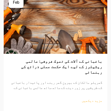
Feb
باغبانی کے آلات کی تھوک فروشی: عالمی
ریٹیلرز کے لیے ایک حکمت عملی ذرائع کی
رہنمائی
گھریلو مالکان کے بیرونِ گھر رہنے اور پائیدار باغبانی
کے طریقوں پر زور دینے کے ساتھ ساتھ عالمی باغبانی کے
اوزار کا منڈی مسلسل وسیع ہو رہی ہے۔ منافع بخش ساٹھی
فروخت کے مواقع تلاش کرنے والے ریٹیلرز کے لیے، باغبانی
مزید دیکھیں
کے اوزار کی ذرائع کاری کی پیچیدگیوں کو سمجھنا...