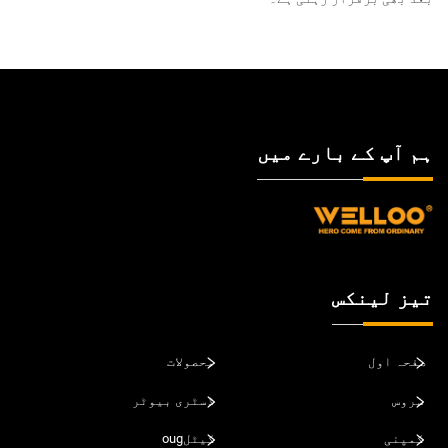
ہم آپ کے بارے میں
تیز لینکس
صفحہ اول
محصولات
سروس
ڈسٹری بیوٹر
کمپنی
کیٹلoug