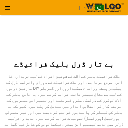
UR
بے تار ڈرل بلیک فرائیڈے
بلاک فرائیڈے بجلی کے آلات کے شوقین افراد کے لیے خریداری کا
آخری موقع ہوتا ہے، اور بلاک فرائیڈے کے دوران وائرلیس ڈرل کے
پیکیجز پیشہ ورانہ ٹھیکیداروں اور گھریلو DIY صارفین دونوں
کے لیے بے مثال قیمتی فائدہ فراہم کرتے ہیں۔ یہ جامع بجلی کے
آلات لوگوں کے ڈرلنگ، سکرو ٹھونکنے اور تعمیراتی منصوبوں کے
طریقہ کار کو انقلابی انداز میں تبدیل کر چکے ہیں، کیونکہ یہ
بجلی کی کیبلز کی پابندیوں کو ختم کر دیتے ہیں اور غیر معمولی
پورٹیبل (پورٹیبل) خصوصیات فراہم کرتے ہیں۔ جدید وائرلیس
ڈرلز میں جدید لیتھیم آئن بیٹری ٹیکنالوجی کو شامل کیا گیا ہے