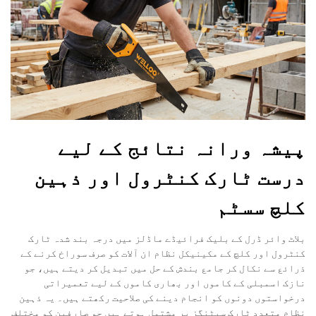
پیشہ ورانہ نتائج کے لیے
درست ٹارک کنٹرول اور ذہین
کلچ سسٹم
بلاٹ وائر ڈرل کے بلیک فرائیڈے ماڈلز میں درجہ بند شدہ ٹارک
کنٹرول اور کلچ کے مکینیکل نظام ان آلات کو صرف سوراخ کرنے کے
ذرائع سے نکال کر جامع بندش کے حل میں تبدیل کر دیتے ہیں، جو
نازک اسمبلی کے کاموں اور بھاری کاموں کے لیے تعمیراتی
درخواستوں دونوں کو انجام دینے کی صلاحیت رکھتے ہیں۔ یہ ذہین
نظام متعدد ٹارک سیٹنگز پر مشتمل ہوتے ہیں جو صارفین کو مختلف