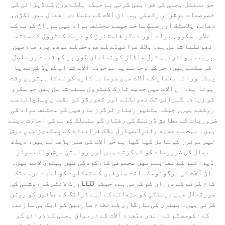
جو مستقل بجلی کی فراہمی کرتی ہے جبکہ ہلکے وزن کے ڈیزائن کی
خصوصیات برقرار رکھتی ہے۔ ان آلات کے بنیادی افعال میں لکڑی،
دھات، پلاسٹک اور سنگِ ساخت جیسے مختلف مواد میں سوراخ کرنے کے
علاوہ سکرو، بولٹ اور دیگر فاسٹنرز کو درست کنٹرول کے ساتھ
ٹھونکنا شامل ہے۔ بلاک فرائیڈے کے فروخت کے موقع پر، صارفین
پریمیم وائرلیس ڈرل ماڈلز کو نمایاں طور پر کم قیمت پر حاصل
کر سکتے ہیں، جس کی وجہ سے یہ موجودہ آلات کو اپ گریڈ کرنے یا
پیشہ ورانہ معیار کے آلات میں سرمایہ کاری کرنے کا بہترین وقت
ہوتا ہے۔ ان آلات میں جدید ٹارک کنٹرول سسٹم شامل ہیں جو سکرو
کو زیادہ گہرائی تک ٹھونکنے اور تھریڈز کو نقصان پہنچانے سے
روکتے ہیں، جبکہ متغیر رفتار ٹرگرز صارفین کو مختلف مواد کی
ضروریات کے مطابق ڈرلنگ کی رفتار کو منسلک کرنے کی اجازت دیتے
ہیں۔ بہت سے جدید وائرلیس ڈرل بلاک فرائیڈے کے پیکیجز میں برش
لیس موٹرز کو شامل کیا گیا ہے جو آلات کی عمر بڑھاتے ہیں، دیکھ
بھال کی ضروریات کو کم کرتے ہیں اور روایتی برش والے موٹر
ڈیزائنز کے مقابلے میں مجموعی کارکردگی میں بہتری لاتے ہیں۔
ان آلات کی ارگونومک ساخت صارفین کے تھکاوٹ کو لمبے عرصے تک
کام کرنے کے دوران کم کرتی ہے، جبکہ LED ورک لائٹس کم روشنی کی
صورتحال میں درستگی کو بڑھانے کے لیے ڈرلنگ کے علاقوں کو روشن
کرتی ہیں۔ بیٹری کی سازگاری کے نظام صارفین کو ایک ہی سازندہ
کے اکوسسٹم کے اندر متعدد آلات کے درمیان بجلی کے ذرائع کو