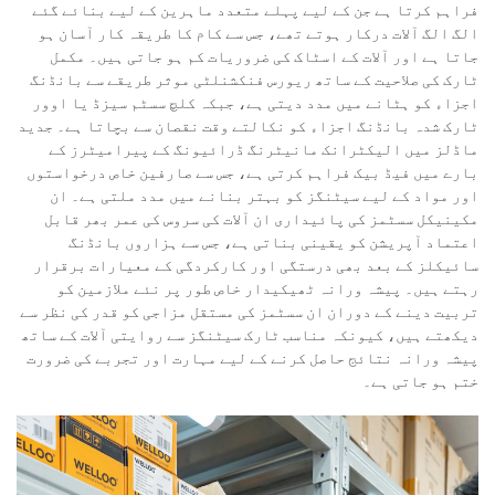
فراہم کرتا ہے جن کے لیے پہلے متعدد ماہرین کے لیے بنائے گئے
الگ الگ آلات درکار ہوتے تھے، جس سے کام کا طریقہ کار آسان ہو
جاتا ہے اور آلات کے اسٹاک کی ضروریات کم ہو جاتی ہیں۔ مکمل
ٹارک کی صلاحیت کے ساتھ ریورس فنکشنلٹی موثر طریقے سے بانڈنگ
اجزاء کو ہٹانے میں مدد دیتی ہے، جبکہ کلچ سسٹم سیزڈ یا اوور
ٹارک شدہ بانڈنگ اجزاء کو نکالتے وقت نقصان سے بچاتا ہے۔ جدید
ماڈلز میں الیکٹرانک مانیٹرنگ ڈرائیونگ کے پیرامیٹرز کے
بارے میں فیڈ بیک فراہم کرتی ہے، جس سے صارفین خاص درخواستوں
اور مواد کے لیے سیٹنگز کو بہتر بنانے میں مدد ملتی ہے۔ ان
مکینیکل سسٹمز کی پائیداری ان آلات کی سروس کی عمر بھر قابل
اعتماد آپریشن کو یقینی بناتی ہے، جس سے ہزاروں بانڈنگ
سائیکلز کے بعد بھی درستگی اور کارکردگی کے معیارات برقرار
رہتے ہیں۔ پیشہ ورانہ ٹھیکیدار خاص طور پر نئے ملازمین کو
تربیت دینے کے دوران ان سسٹمز کی مستقل مزاجی کو قدر کی نظر سے
دیکھتے ہیں، کیونکہ مناسب ٹارک سیٹنگز سے روایتی آلات کے ساتھ
پیشہ ورانہ نتائج حاصل کرنے کے لیے مہارت اور تجربے کی ضرورت
ختم ہو جاتی ہے۔