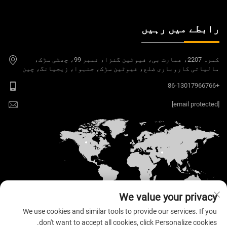
رابطے میں رہیں
کمرہ 2207، عمارت بی، فیوٹین گنزا، نمبر 99، چھٹی سڑک،
مالیاتی کاروباری ضلع، فیوٹین سڑک، جنہوا، زیجیانگ، چین
+86-13017966766
[email protected]
We value your privacy
We use cookies and similar tools to provide our services. If you
don't want to accept all cookies, click Personalize cookies.
کاپی رائٹ © 2026 ولولو الیکٹرانک