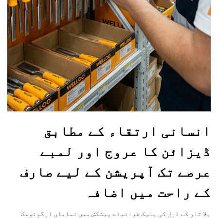
انسانی ارتقاء کے مطابق
ڈیزائن کا عروج اور لمبے
عرصے تک آپریشن کے لیے صارف
کے راحت میں اضافہ
بلا تار کے ڈرل کی بلیک فرائیڈے پیشکش میں نمایاں ارگونومک