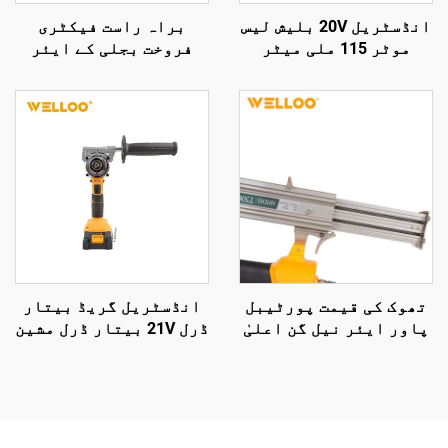
انڈسٹریل 20V بلیش لیس
براہ راست فیکٹری
موٹر 115 ملی میٹر
فروخت بجلی کے ایئر
گرائینڈنگ ڈسک
کمپریسر، ہوا کی
وائرلیس اینگل
منتقلی 100 لیٹر/منٹ،
گرائنڈر کٹنگ اور پالش
1300 ویٹ بجلی سے چلنے
کرنے کے آلے کے لیے
والا ایئر کولڈ کمپریسر
تھوک کی قیمت پورٹیبل
انڈسٹریل گریڈ بیتار
پاور ایئر نیل گن اعلیٰ
ڈرل 21V بیتار ڈرل مشین
طاقت والی مینوئل نیل
ٹول لکڑی، پلاسٹک اور
گن
دھات میں بغیر کسی
مشقت کے سوراخ کرنے کے
لیے