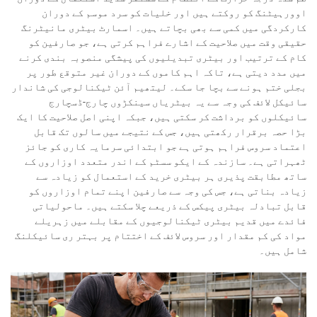
اوورہیٹنگ کو روکتے ہیں اور خلیات کو سرد موسم کے دوران
کارکردگی میں کمی سے بھی بچاتے ہیں۔ اسمارٹ بیٹری مانیٹرنگ
حقیقی وقت میں صلاحیت کے اشارے فراہم کرتی ہے، جو صارفین کو
کام کے ترتیب اور بیٹری تبدیلیوں کی پیشگی منصوبہ بندی کرنے
میں مدد دیتی ہے، تاکہ اہم کاموں کے دوران غیر متوقع طور پر
بجلی ختم ہونے سے بچا جا سکے۔ لیتھیم آئن ٹیکنالوجی کی شاندار
سائیکل لائف کی وجہ سے یہ بیٹریاں سینکڑوں چارج-ڈسچارج
سائیکلوں کو برداشت کر سکتی ہیں، جبکہ اپنی اصل صلاحیت کا ایک
بڑا حصہ برقرار رکھتی ہیں، جس کے نتیجے میں سالوں تک قابل
اعتماد سروس فراہم ہوتی ہے جو ابتدائی سرمایہ کاری کو جائز
ٹھہراتی ہے۔ سازندہ کے ایکو سسٹم کے اندر متعدد اوزاروں کے
ساتھ مطابقت پذیری ہر بیٹری خرید کے استعمال کو زیادہ سے
زیادہ بناتی ہے، جس کی وجہ سے صارفین اپنے تمام اوزاروں کو
قابل تبادلہ بیٹری پیکس کے ذریعے چلا سکتے ہیں۔ ماحولیاتی
فائدے میں قدیم بیٹری ٹیکنالوجیوں کے مقابلے میں زہریلے
مواد کی کم مقدار اور سروس لائف کے اختتام پر بہتر ری سائیکلنگ
شامل ہیں۔