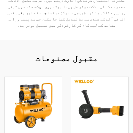
مشترکہ استعمال کرنے کی اجازت دیتے ہیں، جس سے مکمل آلات کے
مجموعے کے لیے لاگت موثر حل پیدا ہوتے ہیں۔ چک سسٹم میں ترقی
ہوئی ہے تاکہ بٹ کو مضبوطی سے پکڑے رکھا جا سکے اور بغیر کسی
اضافی آلے کے جلدی سے بٹ تبدیل کیا جا سکے، جس سے پیشہ ورانہ
مقاصد کے لیے کام کی کارکردگی میں تسہیل ہوتی ہے۔
مقبول مصنوعات