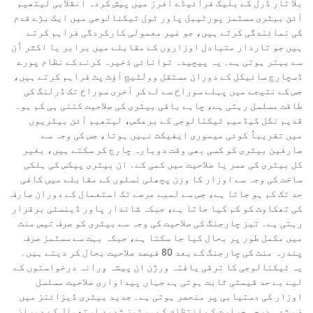
بلا تار ڈرل کے بلیک فرائیڈے آفرز میں پیش کردہ انقلابی لیتھیم
آئن بیٹری سسٹمز پورٹیبل پاور ٹول ٹیکنالوجی میں ایک بڑے قدم
کی نمائندگی کرتے ہیں، جو غیر معمولی کارکردگی فراہم کرتے
ہیں جو تاردار متبادل اوزاروں کے مقابلے میں برابر یا اکثر اُن
سے بہتر ہوتی ہے۔ یہ پیچیدہ توانائی ذخیرہ کرنے کے نظام پورے
ڈسچارج سائیکل کے دوران مستقل وولٹیج آؤٹ پٹ فراہم کرتے ہیں،
جس کے نتیجے میں پہلے سوراخ سے لے کر آخری سوراخ تک ڈرلنگ کی
طاقت مسلسل رہتی ہے، چاہے باقی بیٹری کی صلاحیت کتنی ہی کم ہو۔
قدیم نکل کیڈمیم ٹیکنالوجی کے برعکس، لیتھیم آئن بیٹریوں
میں تقریباً کوئی میموری ایفیکٹ نہیں ہوتا، جس کی وجہ سے
صارفین بیٹری کو کسی بھی وقت دوبارہ چارج کر سکتے ہیں، بغیر
کل بیٹری کی عمر یا صلاحیت میں کمی کے۔ ان بیٹری پیکس کی ہلکی
ساخت کی وجہ سے اوزار کا وزن پچھلی نسلوں کے مقابلے میں کافی
حد تک کم ہو جاتا ہے، جس سے لمبے عرصے تک استعمال کے دوران صارف
کی تھکاوٹ کو کم کیا جاتا ہے، جبکہ شاندار پاور ڈینسٹی برقرار
رہتی ہے۔ تیز چارجنگ کی صلاحیت کی وجہ سے بیٹری کو صرف تیس منٹ
میں مکمل طور پر بحال کیا جا سکتا ہے، جبکہ بہت سے سسٹمز صرف
پندرہ منٹ کی چارجنگ کے بعد 80 فیصد صلاحیت بحال کر دیتے ہیں۔
یہ ٹیکنالوجی کا ترقی یافتہ ورژن ان پیشہ ورانہ درخواستوں کے
لیے بے حد قیمتی ثابت ہوتی ہے جہاں پیداواری صلاحیت مسلسل
اوزار کی دستیابی پر منحصر ہوتی ہے۔ جدید بیٹری ڈیزائنز میں
ضم شدہ درجہ حرارت کے انتظام کے سسٹمز شدید استعمال کے دوران