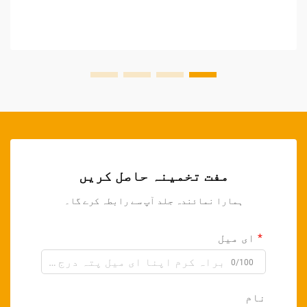
مفت تخمینہ حاصل کریں
ہمارا نمائندہ جلد آپ سے رابطہ کرے گا۔
ای میل
0/100
نام