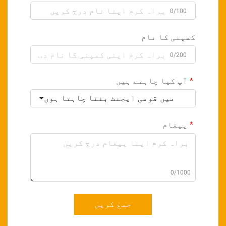
0/100
کمپنی کا نام
0/200
آپ کیا چاہتے ہیں
میں قومی ایجنٹ بننا چاہتا ہوں
پیغام
0/1000
جمع کریں