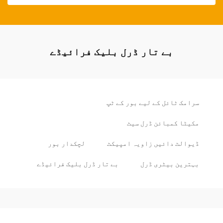
بے تار ڈرل بلیک فرائیڈے
سرامک ٹائل کے لیے بور کے ٹپ
مکیٹا کمبائن ڈرل سیٹ
ڈیوالٹ دائیں زاویہ امپیکٹ
لچکدار بور
بہترین بیٹری ڈرل
بے تار ڈرل بلیک فرائیڈے