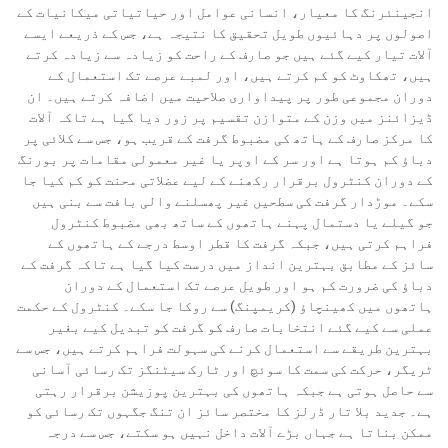
انجینئرنگ کا معیار، انسانی عوامل اور حیاتیاتی میکانیات کے
اصولوں پر دہائیوں طویل تحقیق کا نتیجہ ہے، جس کے ذریعے ایسے
آلات تیار کیے گئے ہیں جو صارف کے راحت کو زیادہ سے زیادہ کرتے
ہیں، تھکاوٹ کو کم کرتے ہیں، اور لمبے عرصے تک استعمال کے
دوران مجموعی طور پر پیداواری صلاحیت میں اضافہ کرتے ہیں۔ ان
ڈیزائنز میں وزن کے متوازن تقسیم پر زور دیا گیا ہے تاکہ آلات
کا مرکز صارف کے ہاتھ کی مضبوط گرفت کے قریب ہو، جس سے کلائی پر
دباؤ کم ہوتا ہے اور سر کے اوپر یا غیر معمولی مقامات پر بورنگ
کے دوران کنٹرول برقرار رکھنے کے لیے عضلاتی محنت کو کم کیا جا
سکے۔ موڑدار گرفت کی سطحیں غیر پھسلنے والی بافت سے بنی ہیں
جو گیلے یا دستمال پہنے ہاتھوں کے ساتھ بھی مضبوط کنٹرول
فراہم کرتی ہیں، جبکہ گرفت کا قطر اوسط درجے کے ہاتھوں کے
سائز کے مطابق بہترین انداز میں درست کیا گیا ہے تاکہ گرفت کے
دباؤ کی ضرورت کم ہو اور طویل عرصے تک استعمال کے دوران
ہاتھوں میں کھینچاؤ (کریمپنگ) سے روکا جا سکے۔ کنٹرول کے حکمت
عملی سے کیے گئے انتخابات صارف کو گرفت کو تبدیل کیے بغیر
بہترین طریقے سے استعمال کرنے کی سہولت فراہم کرتے ہیں، جس سے
ٹریگر، حرکت کی سمت کا سوئچ اور ٹارک سیٹنگز تک رسائی آسانی
سے حاصل ہوتی ہے جبکہ ہاتھوں کی بہترین پوزیشن برقرار رہتی
ہے۔ جدید بلا تار ڈرلز کا مختصر سائز ان تنگ جگہوں تک رسائی کو
ممکن بناتا ہے جہاں بڑے آلات داخل نہیں ہو سکتے، جس سے درجہ