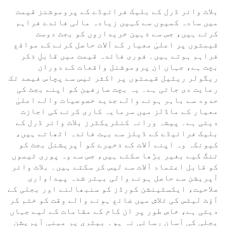
بلاٹ وائر ڈرل کے بلیک فرائیڈے کے پروموشنز قیمت
میں سادہ کمیوں سے کہیں زیادہ مالی فائدے فراہم
کرتے ہیں، جس سے ذہین خریداروں کو بجٹ دوست
قیمتوں پر اعلیٰ معیار کے آلات حاصل کرنے کے مواقع
فراہم ہوتے ہیں۔ فوری فائدہ قیمت میں قابلِ ذکر
بچت ہے، جہاں ان پروموشنل واقعات کے دوران
ریگولر ریٹیل قیمتوں پر اکثر تیس سے پچاس فیصد تک
رعایت دی جاتی ہے۔ یہ بچت صارفین کو اپنے بجٹ کی
حدود سے باہر ہونے والے جدید خصوصیات والے اعلیٰ
معیار کے ماڈلز میں سرمایہ کاری کرنے کی اجازت
دیتی ہے۔ پیشہ ورانہ کنٹریکٹرز بلاٹ وائر ڈرل کے
بلیک فرائیڈے کے ڈیلز سے بہت فائدہ اٹھاتے ہیں،
کیونکہ وہ اپنے آلات کے ذخیرے کو آپریشنل بجٹ کو
تنگ کیے بغیر بڑھا سکتے ہیں، جس سے وہ پوری ٹیموں
کو قابل اعتماد آلات سے لیس کر سکتے ہیں۔ بلاٹ وائر
آپریشن سے حاصل ہونے والی بہتر شدہ پیداواری
صلاحیت، ایکسٹینشن کورڈز کو سنبھالنے اور بجلی کے
آؤٹ لیٹس کی تلاش میں ضائع ہونے والے وقت کو ختم کر
دیتی ہے، خاص طور پر ان کام کے مقامات کے لیے جہاں
بجلی کی آسان رسائی نہ ہو۔ بیٹری پر مبنی آپریشن