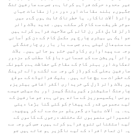
غیر محدود حرکت فراہم کرتا ہے، جس سے صارفین تنگ
جگہوں، بلند مقامات اور دور دراز مقامات جہاں
وائرڈ آلات ناکارہ یا خطرناک ثابت ہوں گے، میں
موثر طریقے سے کام کر سکتے ہیں۔ جدید بلاٹ وائر
ڈرلز قابلِ ذکر رن ٹائم کی صلاحیت فراہم کرتے ہیں
جو ایک ہی بیٹری چارج پر مکمل کام کے دن کو آسانی
سے سنبھال لیتی ہے، جس سے بار بار ری چارجنگ کی
وجہ سے پیداواری رکاوٹیں ختم ہو جاتی ہیں۔ بلاٹ
وائر آپریشن سے کم جسمانی دباؤ کا مطلب کم مزدور
تھکاوٹ اور بہتر کام کے مقام کی حفاظت ہے، کیونکہ
صارفین بجلی کے کورڈز کی وجہ سے لگنے والے ٹرپنگ
کے خطرات سے بچ جاتے ہیں۔ بلیک فرائیڈے کے موقع
پر بلاٹ وائر ڈرل کی خریداری اکثر اضافی بیٹریز،
چارجنگ اسٹیشنز، کیریئنگ کیسز اور بٹ سیٹس جیسے
بونس ایکسیسوریز کے ساتھ ہوتی ہے، جو صارفین کے
لیے مجموعی قدر کے پیغام کو کئی گنا بڑھا دیتی
ہے۔ یہ آلات بنیادی گھریلو مرمت سے لے کر پیچیدہ
تعمیراتی منصوبوں تک مختلف درجوں کے کاموں کے
لیے استثنائی تنوع فراہم کرتے ہیں، جس کی وجہ سے
یہ ان تمام افراد کے لیے ناگزیر ہو جاتے ہیں جو