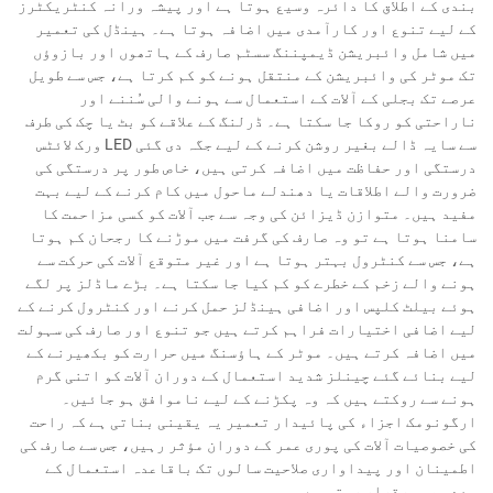
بندی کے اطلاق کا دائرہ وسیع ہوتا ہے اور پیشہ ورانہ کنٹریکٹرز
کے لیے تنوع اور کارآمدی میں اضافہ ہوتا ہے۔ ہینڈل کی تعمیر
میں شامل وائبریشن ڈیمپننگ سسٹم صارف کے ہاتھوں اور بازوؤں
تک موٹر کی وائبریشن کے منتقل ہونے کو کم کرتا ہے، جس سے طویل
عرصے تک بجلی کے آلات کے استعمال سے ہونے والی سُننے اور
ناراحتی کو روکا جا سکتا ہے۔ ڈرلنگ کے علاقے کو بٹ یا چک کی طرف
سے سایہ ڈالے بغیر روشن کرنے کے لیے جگہ دی گئی LED ورک لائٹس
درستگی اور حفاظت میں اضافہ کرتی ہیں، خاص طور پر درستگی کی
ضرورت والے اطلاقات یا دھندلے ماحول میں کام کرنے کے لیے بہت
مفید ہیں۔ متوازن ڈیزائن کی وجہ سے جب آلات کو کسی مزاحمت کا
سامنا ہوتا ہے تو وہ صارف کی گرفت میں موڑنے کا رجحان کم ہوتا
ہے، جس سے کنٹرول بہتر ہوتا ہے اور غیر متوقع آلات کی حرکت سے
ہونے والے زخم کے خطرے کو کم کیا جا سکتا ہے۔ بڑے ماڈلز پر لگے
ہوئے بیلٹ کلپس اور اضافی ہینڈلز حمل کرنے اور کنٹرول کرنے کے
لیے اضافی اختیارات فراہم کرتے ہیں جو تنوع اور صارف کی سہولت
میں اضافہ کرتے ہیں۔ موٹر کے ہاؤسنگ میں حرارت کو بکھیرنے کے
لیے بنائے گئے چینلز شدید استعمال کے دوران آلات کو اتنی گرم
ہونے سے روکتے ہیں کہ وہ پکڑنے کے لیے ناموافق ہو جائیں۔
ارگونومک اجزاء کی پائیدار تعمیر یہ یقینی بناتی ہے کہ راحت
کی خصوصیات آلات کی پوری عمر کے دوران مؤثر رہیں، جس سے صارف کی
اطمینان اور پیداواری صلاحیت سالوں تک باقاعدہ استعمال کے
بعد بھی برقرار رہتی ہے۔