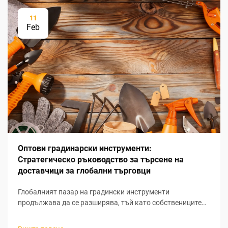
11
Feb
Оптови градинарски инструменти:
Стратегическо ръководство за търсене на
доставчици за глобални търговци
Глобалният пазар на градински инструменти
продължава да се разширява, тъй като собствениците
на жилища все повече насочват вниманието си към
живота на открито и устойчивите практики в