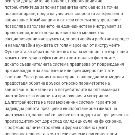
осигури допълнителна точност, позволявайки на
потребителите да започнат завинтването бавно за точна
позициониране, преди да увеличат скоростта за ефективно
завинтване. Комбинацията от тези системи за управление
позволява използването на един-единствен инструмент за
приложения, които по-рано изискваха множество
специализирани инструменти, опростявайки работния процес
и намалявайки нуждата от голям арсенал от инструменти.
Функцията за обратно въртене с пълна мощност на въртящия
момент осигурява ефективно отвинтване на фастоните,
докато съединителната система предпазва от повреждания
при изваждане на заклещени или прекомерно стегнати
фастони. Електронният мониторинг в напредналите модели
предоставя обратна връзка относно параметрите на
завинтване, помагайки на потребителите да оптимизират
настройките за конкретни приложения и материали.
Дълготрайността на тези механични системи гарантира
надеждна работа през целия експлоатационен живот на
инструмента, запазвайки високите стандарти на прецизност и
производителност дори след хиляди цикъла на фиксиране.
Професионалните строителни фирми особено ценят
последователността, която тези системи осигуряват при