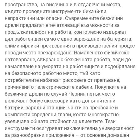
пространства, на височина и в отдалечени места,
където проводните инструменти биха били
непрактични или опасни. Съвременните безжични
дрели предлагат впечатляващи възможности за
продължителност на работа, които лесно издържат
цял работен ден само с едно зареждане на батерията,
елиминирайки прекъсвания в производствения процес
поради често презареждане. Намаленото физическо
натоварване, свързано с безжичната работа, води до
намаляване на умората на работниците и подобряване
на безопасното работно място, тъй като
потребителите избягват рисковете от препъване,
причинени от електрическите кабели. Покупките на
безжични дрели по случай Черния петък често
включват бонус аксесоари като допълнителни
батерии, зарядни станции, чанти за пренасяне и
комплекти свределни глави, което многократно
увеличава общата стойност за клиентите. Тези
инструменти осигуряват изключителна универсалност
за разнообразни приложения – от основен домашен