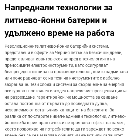
Напреднали технологии за
литиево-йонни батерии и
удължено време на работа
Революционните литиево-йонни батерийни системи,
представени в оферти за Черния петък за безжични дрели,
представляват квантов скок напред в технологията на
преносимите електроинструменти, като осигуряват
безпрецедентни нива на производителност, които надминават
или поне равняват се на тези на инструментите с кабелно
захранване. Тези сложни системи за съхранение на енергия
осигуряват постоянен изходен напрежение през целия цикъл
на разреждане, гарантирайки, че мощността за свиване
остава постоянна от първата до последната дупка,
независимо от остатъчния капацитет на батерията. За
разлика от по-старите никел-кадмиеви технологии, литиево-
йонните батерии практически не проявяват ефект на памет,
което позволява на потребителите да ги зареждат по всяко
време, без да се намалява общият им живот или капацитет.