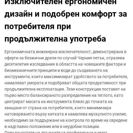
Изключителен ергономичен
дизайн и подобрен комфорт за
потребителя при
продължителна употреба
Ергономичната инженерна изключителност, демонстрирана в
оферти за безжични дрели по случай Черния петък, отразява
десетилетия изследвания в областта на човешките фактори и
биомеханичните принципи и води до създаването на
инструменти, които максимизират удобството за потребителя,
намаляват умората и подобряват общата продуктивност при
продължителна експлоатация. Тези конструкции поставят на
първо място балансираното разпределение на теглото, като
центрират масата на инструмента близо до точката на
хващане от страна на потребителя, което минимизира
натоварването върху китката и намалява мускулното усилие,
необходимо за поддържане на контрола по време на свредене
в надглавно положение или в неудобни позиции.
Повърхностите на дръжките са профилирани и имат