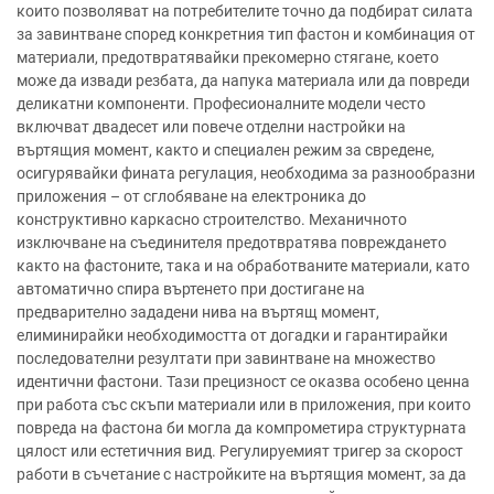
които позволяват на потребителите точно да подбират силата
за завинтване според конкретния тип фастон и комбинация от
материали, предотвратявайки прекомерно стягане, което
може да извади резбата, да напука материала или да повреди
деликатни компоненти. Професионалните модели често
включват двадесет или повече отделни настройки на
въртящия момент, както и специален режим за свредене,
осигурявайки фината регулация, необходима за разнообразни
приложения – от сглобяване на електроника до
конструктивно каркасно строителство. Механичното
изключване на съединителя предотвратява повреждането
както на фастоните, така и на обработваните материали, като
автоматично спира въртенето при достигане на
предварително зададени нива на въртящ момент,
елиминирайки необходимостта от догадки и гарантирайки
последователни резултати при завинтване на множество
идентични фастони. Тази прецизност се оказва особено ценна
при работа със скъпи материали или в приложения, при които
повреда на фастона би могла да компрометира структурната
цялост или естетичния вид. Регулируемият тригер за скорост
работи в съчетание с настройките на въртящия момент, за да