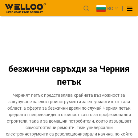
BG
безжични свръхди за Черния
петък
Черният петък представлява крайната възможност за
закупуване на електроинструменти за ентусиастите от тази
област, а оферти за безжични дрели по случай Черния петък
предлагат непревзойдена стойност както за професионални
строители, така и за домашни потребители, които извършват
самостоятелни ремонти. Тези универсални
електроинструменти са революционизирали начина, по който