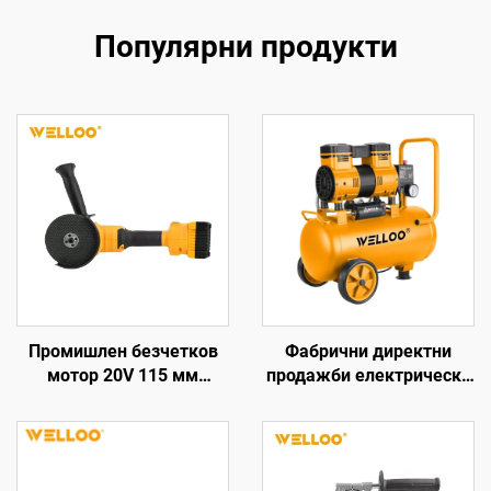
Популярни продукти
Промишлен безчетков
Фабрични директни
мотор 20V 115 мм
продажби електрически
шлифовъчен диск
въздушни компресори,
Батерийна ъглова
въздушен обем 100л/
шлифовъчна машина за
мин, 1300W
рязане и полирване
електрически въздушно