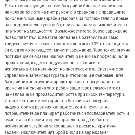
Леката конструкция на тези батерийни блокове значително
намалява теглото на инструмента в сравнение с предишните
поколения, минимизирайки умората на потребителя по време
на продължителна употреба, при запазване на изключителна
плътност на мощността. Възможностите за бързо зареждане
позволяват пълно възстановяване на батерията за само
тридесет минути, а много системи достигат 80% от капацитета
си след само петнадесет минути зареждане. Това технологично
постижение се оказва изключително ценно за професионални
приложения, където продуктивността зависи от
непрекъснатата наличност на инструментите. Системите за
управление на температурата, интегрирани в съвременните
батерийни конструкции, предотвратяват прегряването по
време на интензивна употреба и защитават елементите от
намаляване на производителността при ниски температури.
Интелигентният мониторинг на батерията осигурява
индикатори на реалния капацитет, които помагат на
потребителите да планират работните си последователности и
смяната на батериите предварително, за да избягнат
неочаквана загуба на захранване по време на критични
задачи. Изключителният брой цикли на зареждане/