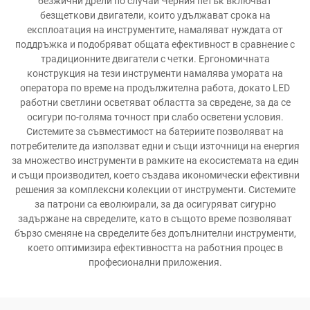
безжични дрели по случай Черния петък включват
безщеткови двигатели, които удължават срока на
експлоатация на инструментите, намаляват нуждата от
поддръжка и подобряват общата ефективност в сравнение с
традиционните двигатели с четки. Ергономичната
конструкция на тези инструменти намалява умората на
оператора по време на продължителна работа, докато LED
работни светлини осветяват областта за свредене, за да се
осигури по-голяма точност при слабо осветени условия.
Системите за съвместимост на батериите позволяват на
потребителите да използват едни и същи източници на енергия
за множество инструменти в рамките на екосистемата на един
и същи производител, което създава икономически ефективни
решения за комплексни колекции от инструменти. Системите
за патрони са еволюирали, за да осигуряват сигурно
задържане на свределите, като в същото време позволяват
бързо сменяне на свределите без допълнителни инструменти,
което оптимизира ефективността на работния процес в
професионални приложения.