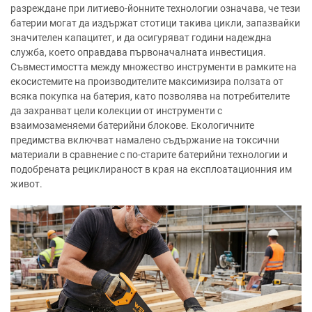
разреждане при литиево-йонните технологии означава, че тези
батерии могат да издържат стотици такива цикли, запазвайки
значителен капацитет, и да осигуряват години надеждна
служба, което оправдава първоначалната инвестиция.
Съвместимостта между множество инструменти в рамките на
екосистемите на производителите максимизира ползата от
всяка покупка на батерия, като позволява на потребителите
да захранват цели колекции от инструменти с
взаимозаменяеми батерийни блокове. Екологичните
предимства включват намалено съдържание на токсични
материали в сравнение с по-старите батерийни технологии и
подобрената рециклираност в края на експлоатационния им
живот.