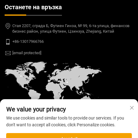
Останете на връзка
Стая 2207, сграда Б, Футиен Гинза, № 99, 6-та улица, финансов
бизнес район, улица Футиен, Цзинхуа, Zhejiang, Китай
+86-13017966766
[email protected]
We value your privacy
We use cookies and similar tools to provide our services. If you
don't want to accept all cookies, click Personalize cookies.
Автоматен © 2026 Welloo Electronic Technology
Co., Ltd. Всички права запазени. —
Политика за