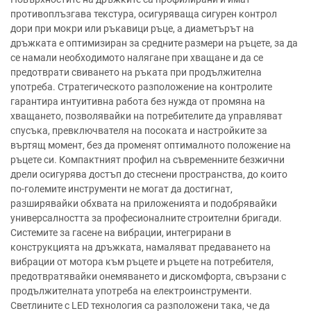
противоплъзгава текстура, осигуряваща сигурен контрол
дори при мокри или ръкавици ръце, а диаметърът на
дръжката е оптимизиран за средните размери на ръцете, за да
се намали необходимото налягане при хващане и да се
предотврати свиването на ръката при продължителна
употреба. Стратегическото разположение на контролите
гарантира интуитивна работа без нужда от промяна на
хващането, позволявайки на потребителите да управляват
спусъка, превключвателя на посоката и настройките за
въртящ момент, без да променят оптималното положение на
ръцете си. Компактният профил на съвременните безжични
дрели осигурява достъп до стеснени пространства, до които
по-големите инструменти не могат да достигнат,
разширявайки обхвата на приложенията и подобрявайки
универсалността за професионалните строителни бригади.
Системите за гасене на вибрации, интегрирани в
конструкцията на дръжката, намаляват предаването на
вибрации от мотора към ръцете и ръцете на потребителя,
предотвратявайки онемяването и дискомфорта, свързани с
продължителната употреба на електроинструменти.
Светлините с LED технология са разположени така, че да