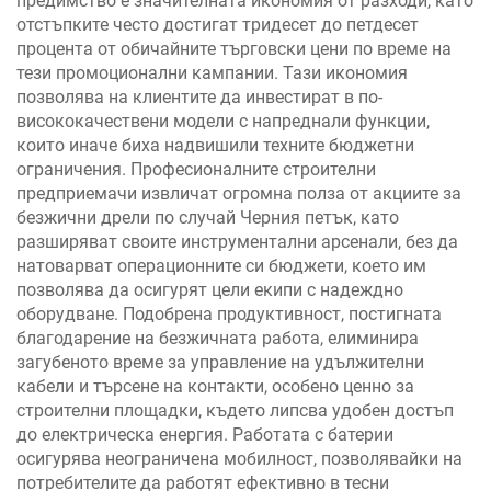
предимство е значителната икономия от разходи, като
отстъпките често достигат тридесет до петдесет
процента от обичайните търговски цени по време на
тези промоционални кампании. Тази икономия
позволява на клиентите да инвестират в по-
висококачествени модели с напреднали функции,
които иначе биха надвишили техните бюджетни
ограничения. Професионалните строителни
предприемачи извличат огромна полза от акциите за
безжични дрели по случай Черния петък, като
разширяват своите инструментални арсенали, без да
натоварват операционните си бюджети, което им
позволява да осигурят цели екипи с надеждно
оборудване. Подобрена продуктивност, постигната
благодарение на безжичната работа, елиминира
загубеното време за управление на удължителни
кабели и търсене на контакти, особено ценно за
строителни площадки, където липсва удобен достъп
до електрическа енергия. Работата с батерии
осигурява неограничена мобилност, позволявайки на
потребителите да работят ефективно в тесни