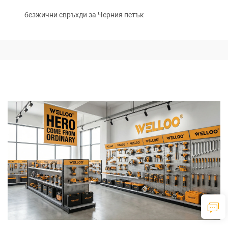
безжични свръхди за Черния петък