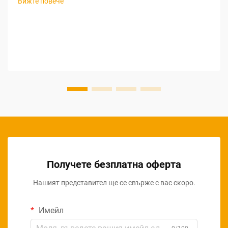
Вижте повече
градинарството. За търговците, които търсят печеливши
възможности за закупуване на градински инструменти
на едро, разбирането на нюансите при търсене на
доставчици за градински инструменти...
Получете безплатна оферта
Нашият представител ще се свърже с вас скоро.
Имейл