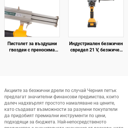
охлаждани компресори
Пистолет за въздушни
Индустриален безжичен
гвоздеи с преносима
свредел 21 V, безжичен
енергия на едро с висока
свредел,
мощност ръчен пистолет
електроинструмент за
за гвоздеи
лесно свързване на
дърво, пластмаси и
метал
Акциите за безжични дрели по случай Черния петък
предлагат значителни финансови предимства, които
далеч надхвърлят простото намаляване на цените,
като създават възможности за разумни покупатели
да придобият премиални инструменти по цени,
подходящи за бюджета. Най-непосредственото