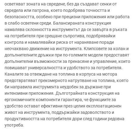
осветяват зоната на свредене, без да създават сенки от
свредела или патрона, което подобрява точността и
безопасността, особено при прецизни приложения или работа
в слабо осветени среди. Балансираната конструкция
намалява склонността инструментът да се завърта в ръката
на потребителя при срещане съпротива, подобрявайки
контрола и намалявайки риска от нараняване поради
неочаквано движение на инструмента. Клипсовете за колан и
допълнителните дръжки при по-големите модели предоставят
допълнителни възможности за пренасяне и управление, които
повишават универсалността и удобството за потребителя.
Каналите за отвеждане на топлина в корпуса на мотора
предотвратяват прекомерното натрупване на топлина, която
би направила инструмента неудобен за държане при
интензивни приложения. Дълготрайната конструкция на
ергономичните компоненти гарантира, че функциите за
удобство остават ефективни през целия експлоатационен
живот на инструмента, поддържайки задоволството и
продуктивността на потребителя дори след години редовна
употреба.