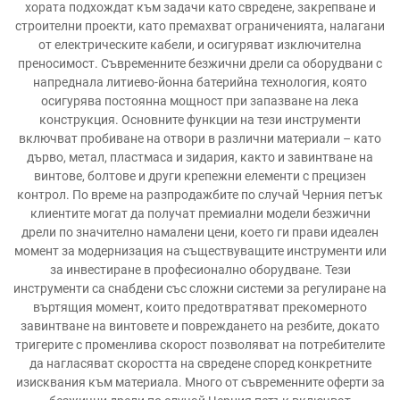
хората подхождат към задачи като свредене, закрепване и
строителни проекти, като премахват ограниченията, налагани
от електрическите кабели, и осигуряват изключителна
преносимост. Съвременните безжични дрели са оборудвани с
напреднала литиево-йонна батерийна технология, която
осигурява постоянна мощност при запазване на лека
конструкция. Основните функции на тези инструменти
включват пробиване на отвори в различни материали – като
дърво, метал, пластмаса и зидария, както и завинтване на
винтове, болтове и други крепежни елементи с прецизен
контрол. По време на разпродажбите по случай Черния петък
клиентите могат да получат премиални модели безжични
дрели по значително намалени цени, което ги прави идеален
момент за модернизация на съществуващите инструменти или
за инвестиране в професионално оборудване. Тези
инструменти са снабдени със сложни системи за регулиране на
въртящия момент, които предотвратяват прекомерното
завинтване на винтовете и повреждането на резбите, докато
тригерите с променлива скорост позволяват на потребителите
да нагласяват скоростта на свредене според конкретните
изисквания към материала. Много от съвременните оферти за