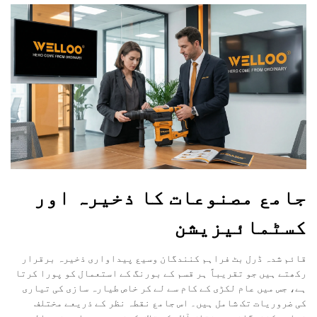
جامع مصنوعات کا ذخیرہ اور
کسٹمائیزیشن
قائم شدہ ڈرل بٹ فراہم کنندگان وسیع پیداواری ذخیرہ برقرار
رکھتے ہیں جو تقریباً ہر قسم کے بورنگ کے استعمال کو پورا کرتا
ہے، جس میں عام لکڑی کے کام سے لے کر خاص طیارہ سازی کی تیاری
کی ضروریات تک شامل ہیں۔ اس جامع نقطہ نظر کے ذریعے مختلف