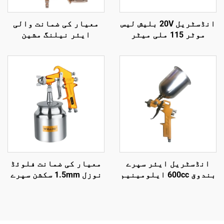
انڈسٹریل 20V بلیش لیس
معیار کی ضمانت والی
موٹر 115 ملی میٹر
ایئر نیلنگ مشین
گرائینڈنگ ڈسک
پنومیٹک ٹولز لکڑی کی
وائرلیس اینگل
نیلنگ مشین
گرائنڈر کٹنگ اور پالش
کرنے کے آلے کے لیے
انڈسٹریل ایئر سپرے
معیار کی ضمانت فلوئڈ
بندوق 600cc ایلومینیم
نوزل 1.5mm سکشن سپرے
مصنوعی دھاتی مرکب
گن 3.5-5 بار پنومیٹک
بلند دباؤ گریویٹی فیڈ
سپرے گن
سپرے بندوق پینٹ سپرے
بندوق