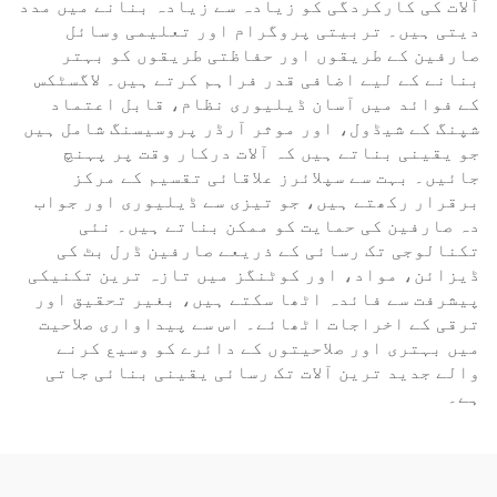
آلات کی کارکردگی کو زیادہ سے زیادہ بنانے میں مدد
دیتی ہیں۔ تربیتی پروگرام اور تعلیمی وسائل
صارفین کے طریقوں اور حفاظتی طریقوں کو بہتر
بنانے کے لیے اضافی قدر فراہم کرتے ہیں۔ لاگسٹکس
کے فوائد میں آسان ڈیلیوری نظام، قابل اعتماد
شپنگ کے شیڈول، اور موثر آرڈر پروسیسنگ شامل ہیں
جو یقینی بناتے ہیں کہ آلات درکار وقت پر پہنچ
جائیں۔ بہت سے سپلائرز علاقائی تقسیم کے مرکز
برقرار رکھتے ہیں، جو تیزی سے ڈیلیوری اور جواب
دہ صارفین کی حمایت کو ممکن بناتے ہیں۔ نئی
تکنالوجی تک رسائی کے ذریعے صارفین ڈرل بٹ کی
ڈیزائن، مواد، اور کوٹنگز میں تازہ ترین تکنیکی
پیشرفت سے فائدہ اٹھا سکتے ہیں، بغیر تحقیق اور
ترقی کے اخراجات اٹھائے۔ اس سے پیداواری صلاحیت
میں بہتری اور صلاحیتوں کے دائرے کو وسیع کرنے
والے جدید ترین آلات تک رسائی یقینی بنائی جاتی
ہے۔