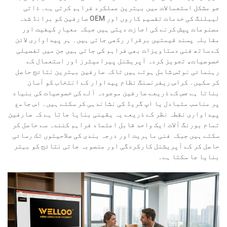
جو مشکل استعمالات میں بہترین عملکرد فراہم کرتی ہے۔ ذاتی
لیبلنگ کی خدمات تقسیم کاروں اور OEM صارفین کو برانڈ شدہ
مصنوعات پیش کرنے کی اجازت دیتی ہیں جبکہ معیارِ کیفیت اور
مقابلہ پسند قیمتیں برقرار رکھی جاتی ہیں۔ ہر پیداواری لائن
کے ساتھ فنی دستاویزات بھی فراہم کی جاتی ہیں جن میں تفصیلی
خصوصیات، تجویز کردہ آپریشنل پیرامیٹرز اور استعمال کے
رہنمائی نوٹس شامل ہوتے ہیں تاکہ صارفین بہترین نتائج حاصل
کر سکیں۔ کراس ریفرنسنگ نظام پیداوار کے انتخاب کو آسان
بناتا ہے جس کے ذریعے صارفین موجودہ آلے کی خصوصیات کی بنیاد
پر مناسب متبادل یا اپ گریڈ کی نشاندہی کر سکتے ہیں۔ اس جامع
پیداواری نقطہ نظر کے ذریعے یہ یقینی بنایا جاتا ہے کہ صارفین
تمام بورنگ آلات ایک واحد قابل اعتماد فراہم کنندہ سے حاصل کر
سکتے ہیں جبکہ فنی ماہریت اور درجہ بندی کی صلاحیتوں تک رسائی
حاصل کر کے آپریشنل کارکردگی اور منصوبہ جاتی نتائج کو بہتر
بنایا جا سکتا ہے۔