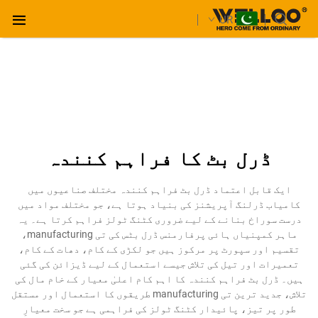
UR
ڈرل بٹ کا فراہم کنندہ
ایک قابل اعتماد ڈرل بٹ فراہم کنندہ مختلف صناعیوں میں
کامیاب ڈرلنگ آپریشنز کی بنیاد ہوتا ہے، جو مختلف مواد میں
درست سوراخ بنانے کے لیے ضروری کٹنگ ٹولز فراہم کرتا ہے۔ یہ
ماہر کمپنیاں ہائی پرفارمنس ڈرل بٹس کی تی manufacturing،
تقسیم اور سپورٹ پر مرکوز ہیں جو لکڑی کے کام، دھات کے کام،
تعمیرات اور تیل کی تلاش جیسے استعمال کے لیے ڈیزائن کی گئی
ہیں۔ ڈرل بٹ فراہم کنندہ کا اہم کام اعلیٰ معیار کے خام مال کی
تلاش، جدید ترین تی manufacturing طریقوں کا استعمال اور مستقل
طور پر تیز، پائیدار کٹنگ ٹولز کی فراہمی ہے جو سخت معیارِ