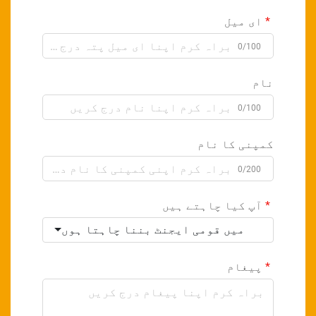
ای میل
0/100
نام
0/100
کمپنی کا نام
0/200
آپ کیا چاہتے ہیں
میں قومی ایجنٹ بننا چاہتا ہوں
پیغام