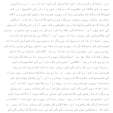
اور اسٹاک رکھنے کے اخراجات کو کم کیا جاتا ہے۔ اہم منڈیوں
میں واقع علاقائی تقسیم کے مرکزز فوری آرڈر کی تکمیل اور کم
شپنگ کے وقت کو یقینی بناتے ہیں، جس سے صارفین کو ضروری آلات
وقت پر ملتے ہیں، بغیر مہنگے فوری شپنگ کے چارجز کے۔ ایکٹی
گریٹڈ لا جسٹکس پلیٹ فارمز حقیقی وقت میں آرڈر ٹریکنگ، ترسیل
کی تصدیق، اور اسٹاک کی نظارت فراہم کرتے ہیں، جو منصوبہ بندی
کی صلاحیتوں کو بہتر بناتے ہیں اور انتظامی بوجھ کو کم کرتے
ہیں۔ جسٹ ان ٹائم ترسیل کے پروگرام منصوبوں کے شیڈول کے ساتھ
شپمنٹس کو منسلک کرتے ہیں، جس سے مقامی اسٹوریج کی ضروریات کم
ہوتی ہیں اور یقینی بنایا جاتا ہے کہ آلات کی دستیابی کام کی
پیش رفت کے مطابق ہو۔ ٹیکنیکل سپورٹ سروسز ماہر کٹنگ ٹول کے
ماہرین کے ذریعہ اطلاقی انجینئرنگ، خرابی کی تشخیص کے لیے
رہنمائی، اور کارکردگی کو بہتر بنانے کے تجاویز کے ذریعہ
قیمتی مدد فراہم کرتی ہیں۔ یہ ماہرین مختلف صنعتوں میں مواد
کی خصوصیات، مشیننگ کے پیرامیٹرز، اور آپریشنل چیلنجز کو
سمجھتے ہیں، جس کی وجہ سے وہ پیداواری صلاحیت میں اضافہ اور
اخراجات میں کمی کے لیے عملی حل فراہم کر سکتے ہیں۔ تربیتی
پروگرام صارفین کی صلاحیتوں کو عملی ورکشاپس، آن لائن وسائل،
اور تعلیمی مواد کے ذریعہ بہتر بناتے ہیں، جو ٹول کے انتخاب،
استعمال کے طریقوں، اور حفاظتی طریقوں کو بہتر بناتے ہیں۔ یہ
علم کا منتقلی ٹول کی پہننے کو کم کرتی ہے، کٹنگ کارکردگی کو