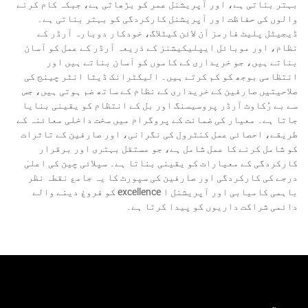
بہتر بناتی ہے، اور آپریشنل عمر کو بڑھاتی ہے، جبکہ کام کرنے
والوں کی حفاظت اور آپریشنل کارکردگی کو بہتر بناتی ہے۔
ڈیجیٹل پلیٹ فارمز آن لائن کیٹلاگ، خودکار دوبارہ آرڈر کے
نظام، اور موبائل ایپلیکیشنز کے ذریعہ آرڈر کے عمل کو آسان
بناتے ہیں، جو خریداری کے کاموں کو آسان بناتے ہیں اور
انتظامی بوجھ کو کم کرتے ہیں۔ الیکٹرانک ڈیٹا انٹر چینج کی
صلاحیتیں صارفین کے خریداری کے نظام کے ساتھ ضم ہوتی ہیں، جس
سے بے رُکاوٹ آرڈر پروسیسنگ اور بل کے انتظام کو یقینی بنایا
جاتا ہے۔ معیار کی ضمانت کے پروگرام میں سخت داخلی معائنہ کے
طریقے، احصائی عمل کنٹرول کی نگرانی، اور صارفین کے تاثرات
کو شامل کرنے کا عمل شامل ہے، جو مستقل بہتری اور برقرار
کارکردگی کے معیارات کو یقینی بناتا ہے۔ سپلائی چین کی اعلیٰ
درجے کی کارکردگی اور صارفین کی سپورٹ کا یہ جامع نقطہ نظر
باہمی کامیابی اور آپریشنل ا excellence کو فروغ دینے والے
دائمی شراکت داریوں کو پیدا کرتا ہے۔