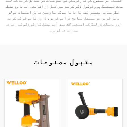
کنندہ ہر مصنوع کی کارکردگی کی خصوصیات کو تصدیق کرنے کے لیے
سخت ٹیسٹنگ پروٹوکول لاگو کرتے ہیں قبل از اشاعت۔ اس جامع نقطہ
نظر سے یہ یقینی بنایا جاتا ہے کہ صارفین قابل اعتماد ٹولز
حاصل کریں جو مستقل نتائج فراہم کریں، ڈاؤن ٹائم کو کم کریں
اور مختلف ڈرلنگ کے استعمالات میں آپریشنل کارکردگی کو زیادہ
سے زیادہ کریں۔
مقبول مصنوعات