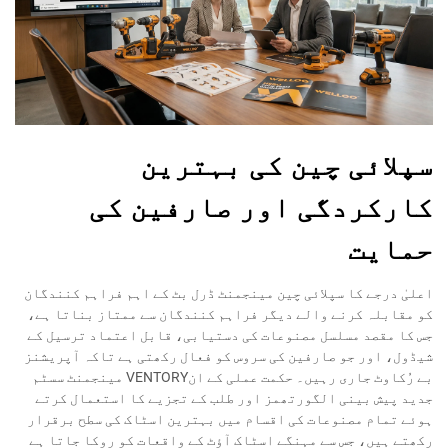
سپلائی چین کی بہترین
کارکردگی اور صارفین کی
حمایت
اعلیٰ درجے کا سپلائی چین مینجمنٹ ڈرل بٹ کے اہم فراہم کنندگان
کو مقابلہ کرنے والے دیگر فراہم کنندگان سے ممتاز بناتا ہے،
جس کا مقصد مسلسل مصنوعات کی دستیابی، قابل اعتماد ترسیل کے
شیڈول، اور جو صارفین کی سروس کو فعال رکھتی ہے تاکہ آپریشنز
بے رُکاوٹ جاری رہیں۔ حکمت عملی کے انVENTORY مینجمنٹ سسٹم
جدید پیش بینی الگورتھمز اور طلب کے تجزیے کا استعمال کرتے
ہوئے تمام مصنوعات کی اقسام میں بہترین اسٹاک کی سطح برقرار
رکھتے ہیں، جس سے مہنگے اسٹاک آؤٹ کے واقعات کو روکا جاتا ہے