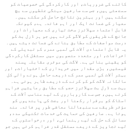
کاٹنے کی ضروریات، اور کارکردگی کی خصوصیات کو
سمجھتی ہیں، جس سے صارفین مہنگی غلطیوں سے بچ
سکتے ہیں اور بہترین نتائج حاصل کر سکتے ہیں۔
معیار کی ضمانت ایک اور اہم فائدہ ہے، کیونکہ
قابل اعتماد سپلائرز سخت تیاری کے معیارات اور
جانچ کے طریقوں کو لاگو کرتے ہیں جو ہر ڈرل بٹ کو
درست مواصفات کے مطابق بنانے کی ضمانت دیتے ہیں۔
یہ قابل اعتمادی آلات کی لمبی عمر، کم تبدیلی کے
اخراجات، اور متعدد منصوبوں میں مستقل کارکردگی
کو یقینی بناتی ہے۔ لاگت کی موثری مقابلہ پسند
قیمتیں، بڑی مقدار میں خریداری کے اختیارات، اور
بہتر آلات کی لمبی عمر کے ذریعے حاصل ہونے والی کل
مالکانہ لاگت کو کم کرنے کے ذریعے ظاہر ہوتی ہے۔
بہت سے ڈرل بٹ سپلائرز حجم کے مطابق رعایتیں فراہم
کرتے ہیں، جس سے کاروباروں کے لیے مناسب آلات کے
اسٹاک کو برقرار رکھنا اور بجٹ کی پابندیوں کو
مؤثر طریقے سے سنبھالنا معاشی طور پر فائدہ مند
ہوتا ہے۔ صارفین کی حمایت کی خدمات تکنیکی مدد،
مسائل کے حل کے لیے رہنمائی، اور درخواستوں کے
لیے تجاویز کے ذریعے مستقل قدر فراہم کرتی ہیں جو