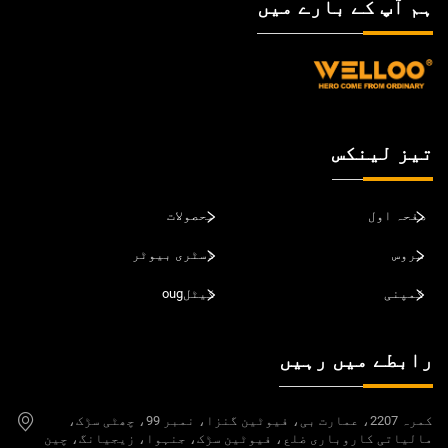
ہم آپ کے بارے میں
تیز لینکس
صفحہ اول
محصولات
سروس
ڈسٹری بیوٹر
کمپنی
کیٹلoug
رابطے میں رہیں
کمرہ 2207، عمارت بی، فیوٹین گنزا، نمبر 99، چھٹی سڑک،
مالیاتی کاروباری ضلع، فیوٹین سڑک، جنہوا، زیجیانگ، چین