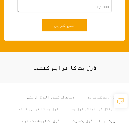
0/1000
جمع کریں
ڈرل بٹ کا فراہم کنندہ
ڈرل بٹ کے صانع
دھات کاٹنے والے ڈرل بٹس
اینگل گرائینڈر ڈرل بٹ
ڈرل بٹ کا فراہم کنندہ
پیشہ ورانہ ڈرل بٹ سیٹ
ڈرل بٹ فروخت کے لیے