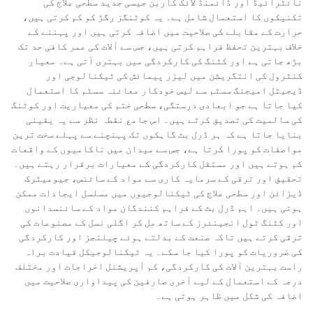
نائٹرائیڈ اور ڈائمنڈ لائک کاربن جیسی جدید سطحی علاج کی
تکنیکوں کا استعمال شامل ہے۔ یہ کوٹنگز رگڑ کو کم کرتی ہیں،
حرارت کے مقابلے کی صلاحیت میں اضافہ کرتی ہیں اور پہننے کے
خلاف بہترین تحفظ فراہم کرتی ہیں، جس سے آلات کی عمر کافی حد تک
بڑھ جاتی ہے اور کٹنگ کی کارکردگی میں بہتری آتی ہے۔ معیار
کنٹرول کی انتگریشن میں لیزر پیمائش کی ٹیکنالوجی اور
ڈیجیٹل امیجنگ سسٹم سے لیس خودکار معائنہ سسٹم کا استعمال
کیا جاتا ہے جو ابعادی درستگی، سطحی ختم کی معیاریت اور کوٹنگ
کی سالمیت کی تصدیق کرتے ہیں۔ اس جامع نقطہ نظر سے یہ یقینی
بنایا جاتا ہے کہ ہر ڈرل بٹ گاہکوں تک پہنچنے سے پہلے سخت ترین
مواصفات کو پورا کرتا ہے، جس سے میدان میں ناکامیوں کے واقعات
کم ہوتے ہیں اور مستقل کارکردگی کے معیارات برقرار رہتے ہیں۔
تحقیق اور ترقی کے سرمایہ کاری سے مواد کے سائنس، جیومیٹرک
ڈیزائن اور سطحی علاج کی ٹیکنالوجیوں میں مسلسل ایجادات ممکن
ہوتی ہیں۔ اہم ڈرل بٹ کے فراہم کنندگان مواد کے سائنسدانوں
اور کٹنگ ٹول انجینئرز کے ساتھ مل کر اگلی نسل کے مصنوعات کی
ترقی کرتے ہیں تاکہ صنعت کے بدلتے ہوئے چیلنجز اور کارکردگی
کی ضروریات کو پورا کیا جا سکے۔ یہ ٹیکنالوجیکل قیادت براہ
راست بہترین آلات کی کارکردگی، کم آپریشنل اخراجات اور مختلف
درجہ کے استعمال کے لیے آخری صارفین کی پیداواری صلاحیت میں
اضافہ کی شکل میں ظاہر ہوتی ہے۔