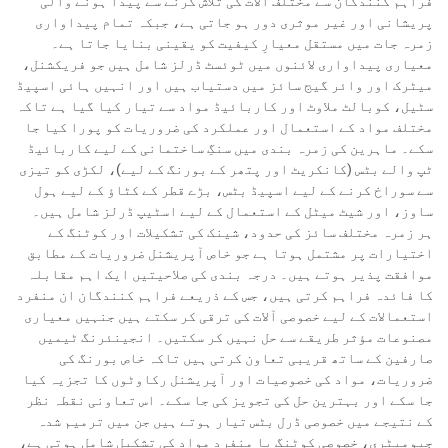
فراہم کنندگان سے مختلف آلات کی تلاش کرنے سے پیدا ہونے والی
پریشانی اور غیر موثری دور ہو جاتی ہے، جبکہ تمام پیداواری
زمرہ جات میں مستقل معیارِ کیفیت کو یقینی بنایا جاتا ہے۔
معیاری پیداواری لائنوں میں ٹوئسٹ ڈرلز شامل ہیں جو فریکشنل،
میٹرک اور وائر گیج سائز میں دستیاب ہیں اور انہیں ہائی اسپیڈ
سٹیل، کوبالٹ ملاوٹ اور کاربائیڈ مواد سے تیار کیا گیا ہے تاکہ
مختلف مواد کے استعمال اور عملکرد کی ضروریات کو پورا کیا جا
سکے۔ ماہرین کی زمرہ بندی میں سنگِ ساختمانی کے لیے کاربائیڈ
ٹپ والے بٹس (کانکریٹ اور پتھر کے بورنگ کے لیے)، لکڑی کو تیزی
سے سوراخ کرنے کے لیے اسپیڈ بٹس، بڑے قطر کے کٹاؤ کے لیے ہول
ساوز، اور شیٹ میٹل کے استعمال کے لیے اسٹیپ ڈرلز شامل ہیں۔
ہر زمرہ مختلف سائز کی حدود، شینک کی تشکیلات اور کوٹنگ کے
اختیارات پر مشتمل ہوتا ہے جو خاص آپریشنل ضروریات کے مطابق
موافقت پذیر ہوتے ہیں۔ درجہ بندی کی صلاحیتیں ایک اہم مقابلہ
کا فائدہ فراہم کرتی ہیں، جس کے ذریعے فراہم کنندگان ان منفرد
استعمالات کے لیے خصوصی آلات کی ترقی کر سکتے ہیں جنہیں معیاری
مصنوعات مؤثر طریقے سے حل نہیں کر سکتیں۔ انجینئرنگ ٹیمیں
صارفین کے ساتھ قریبی تعاون کرتی ہیں تاکہ خاص بورنگ کی
ضروریات، مواد کی خصوصیات اور آپریشنل رکاوٹوں کا تجزیہ کیا
جا سکے اور بہترین حل کی تجویز کی جا سکے۔ اس تعاونی نقطہ نظر
کے نتیجے میں خصوصی ڈرل بٹس تیار ہوتے ہیں جن میں ترمیم شدہ
جیومیٹری، خصوصی کوٹنگ یا منفرد مواد کی تشکیل شامل ہوتی ہے،