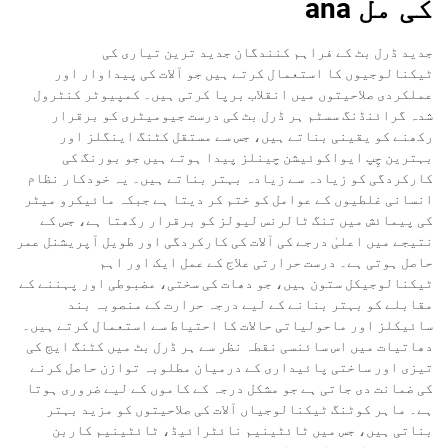
کی مل ana
جدید ڈرل بٹ کے فراہم کنندگان جدید ترین تیاری کی
ٹیکنالوجیوں کا استعمال کرتے ہیں جو آلات کی پیداوار اور
عملکردی صلاحیتوں میں انقلاب برپا کرتی ہیں۔ کمپیوٹر کنٹرول
شدہ گرائنڈنگ سسٹم ہر ڈرل بٹ کی درست جیومیٹری کو برقرار
رکھنے کو یقینی بناتے ہیں، جس سے مستقل کٹنگ اینگلز اور
بہترین چِپ ایواکوئیشن چینلز پیدا ہوتے ہیں جو بورنگ کی
کارکردگی کو زیادہ سے زیادہ بہتر بناتے ہیں۔ یہ خودکار نظام
انسانی غلطیوں کے عوامل کو ختم کر دیتا ہے جبکہ مائیکرو میٹر
کی پیمائش میں تنگ ٹالرنس لیولز کو برقرار رکھتا ہے، جس کے
نتیجے میں اعلیٰ درجے کی آلات کی کارکردگی اور طویل آپریشنل عمر
حاصل ہوتی ہے۔ درست حرارتی علاج کے عمل ایک اور اہم
ٹیکنالوجیکل ستون ہیں، جو دھات کی سختی، مضبوطی اور پہننے کے
مقابلے کو بہتر بنانے کے لیے درجہ حرارت کے منصوبہ بند
سائیکلز اور ماحولیاتی حالات کا احتیاط سے استعمال کرتے ہیں۔
دھاتیات میں اس سائنسی نقطہ نظر سے ہر ڈرل بٹ میں کٹنگ ایج کی
تیزی اور ساختی پائیداری کے درمیان مطلوبہ توازن حاصل کرنے
کی ضمانت دی جاتی ہے جو مشکل درجہ کے کاموں کے لیے ضروری ہوتا
ہے۔ ماہر کوٹنگ ٹیکنالوجیاں آلات کی صلاحیتوں کو مزید بہتر
بناتی ہیں، جس میں ٹائٹینیم نائٹرائیڈ، ٹائٹینیم کاربن