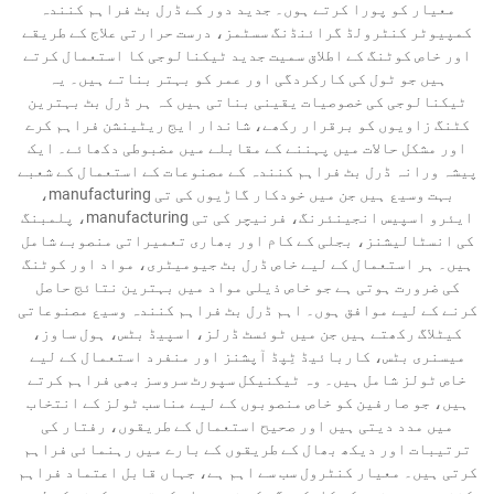
معیار کو پورا کرتے ہوں۔ جدید دور کے ڈرل بٹ فراہم کنندہ
کمپیوٹر کنٹرولڈ گرائنڈنگ سسٹمز، درست حرارتی علاج کے طریقے
اور خاص کوٹنگ کے اطلاق سمیت جدید ٹیکنالوجی کا استعمال کرتے
ہیں جو ٹول کی کارکردگی اور عمر کو بہتر بناتے ہیں۔ یہ
ٹیکنالوجی کی خصوصیات یقینی بناتی ہیں کہ ہر ڈرل بٹ بہترین
کٹنگ زاویوں کو برقرار رکھے، شاندار ایج ریٹینشن فراہم کرے
اور مشکل حالات میں پہننے کے مقابلے میں مضبوطی دکھائے۔ ایک
پیشہ ورانہ ڈرل بٹ فراہم کنندہ کے مصنوعات کے استعمال کے شعبے
بہت وسیع ہیں جن میں خودکار گاڑیوں کی تی manufacturing،
ایئرو اسپیس انجینئرنگ، فرنیچر کی تی manufacturing، پلمبنگ
کی انسٹالیشنز، بجلی کے کام اور بھاری تعمیراتی منصوبے شامل
ہیں۔ ہر استعمال کے لیے خاص ڈرل بٹ جیومیٹری، مواد اور کوٹنگ
کی ضرورت ہوتی ہے جو خاص ذیلی مواد میں بہترین نتائج حاصل
کرنے کے لیے موافق ہوں۔ اہم ڈرل بٹ فراہم کنندہ وسیع مصنوعاتی
کیٹلاگ رکھتے ہیں جن میں ٹوئسٹ ڈرلز، اسپیڈ بٹس، ہول ساوز،
میسنری بٹس، کاربائیڈ ٹِپڈ آپشنز اور منفرد استعمال کے لیے
خاص ٹولز شامل ہیں۔ وہ ٹیکنیکل سپورٹ سروسز بھی فراہم کرتے
ہیں، جو صارفین کو خاص منصوبوں کے لیے مناسب ٹولز کے انتخاب
میں مدد دیتی ہیں اور صحیح استعمال کے طریقوں، رفتار کی
ترتیبات اور دیکھ بھال کے طریقوں کے بارے میں رہنمائی فراہم
کرتی ہیں۔ معیار کنٹرول سب سے اہم ہے، جہاں قابل اعتماد فراہم