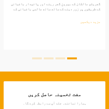
گھریلو مالکان کے بیرونِ گھر رہنے اور پائیدار باغبانی
کے طریقوں پر زور دینے کے ساتھ ساتھ عالمی باغبانی کے
اوزار کا منڈی مسلسل وسیع ہو رہی ہے۔ منافع بخش ساٹھی
فروخت کے مواقع تلاش کرنے والے ریٹیلرز کے لیے، باغبانی
مزید دیکھیں
کے اوزار کی ذرائع کاری کی پیچیدگیوں کو سمجھنا...
مفت تخمینہ حاصل کریں
ہمارا نمائندہ جلد آپ سے رابطہ کرے گا۔