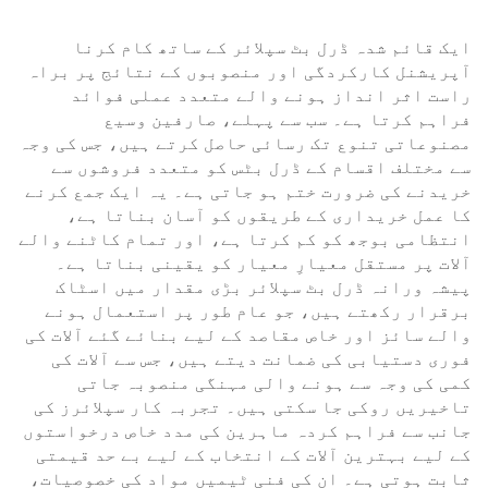
ایک قائم شدہ ڈرل بٹ سپلائر کے ساتھ کام کرنا
آپریشنل کارکردگی اور منصوبوں کے نتائج پر براہ
راست اثر انداز ہونے والے متعدد عملی فوائد
فراہم کرتا ہے۔ سب سے پہلے، صارفین وسیع
مصنوعاتی تنوع تک رسائی حاصل کرتے ہیں، جس کی وجہ
سے مختلف اقسام کے ڈرل بٹس کو متعدد فروشوں سے
خریدنے کی ضرورت ختم ہو جاتی ہے۔ یہ ایک جمع کرنے
کا عمل خریداری کے طریقوں کو آسان بناتا ہے،
انتظامی بوجھ کو کم کرتا ہے، اور تمام کاٹنے والے
آلات پر مستقل معیارِ معیار کو یقینی بناتا ہے۔
پیشہ ورانہ ڈرل بٹ سپلائر بڑی مقدار میں اسٹاک
برقرار رکھتے ہیں، جو عام طور پر استعمال ہونے
والے سائز اور خاص مقاصد کے لیے بنائے گئے آلات کی
فوری دستیابی کی ضمانت دیتے ہیں، جس سے آلات کی
کمی کی وجہ سے ہونے والی مہنگی منصوبہ جاتی
تاخیریں روکی جا سکتی ہیں۔ تجربہ کار سپلائرز کی
جانب سے فراہم کردہ ماہرین کی مدد خاص درخواستوں
کے لیے بہترین آلات کے انتخاب کے لیے بے حد قیمتی
ثابت ہوتی ہے۔ ان کی فنی ٹیمیں مواد کی خصوصیات،