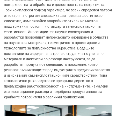
повърхностната обработка и цялостността на покритията.
Този комплексен подход гарантира, че всеки свределен патрон
отговаря на строгите спецификации преди да достигне до
клиентите, намалявайки аварийните откази на място и
поддържайки постоянни стандарти за експлоатационна
ефективност. Инвестициите в научни изследвания и
разработки позволяват непрекъснато иновиране в областта
на науката за материали, геометричното проектиране и
технологиите за повърхностна обработка. Водещите
доставчици на свределни патрони сътрудничат с учени по
материали и инженери по режещи инструменти, за да
разработят продукти от следващото поколение, които
решават възникващите пред индустрията предизвикателства
и изисквания към експлоатационните характеристики. Това
технологично ръководство се превръща директно в
превъзходна работоспособност на инструментите, намалени
експлоатационни разходи и подобрена продуктивност за
крайните потребители в различни приложения.