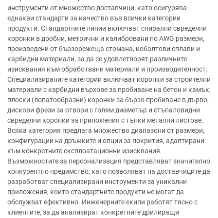
инструменти от множество доставчици, като осигурява
еднакви стандарти за качество във всички категории
продукти. Стандартните линии включват спирални свределни
коронки в дробни, метрични и калибровани по AWG размери,
произведени от бързорежеща стомана, кобалтови сплави и
карбидни материали, за да се удовлетворят различните
изисквания към обработвани материали и производителност.
Специализираните категории включват коронки за строителни
материали с карбидни върхове за пробиване на бетон и камък,
плоски (лопатообразни) коронки за бързо пробиване в дърво,
дискови фрези за отвори с голям диаметър и стъпаловидни
свределни коронки за приложения с тънки метални листове.
Всяка категория предлага множество диапазони от размери,
конфигурации на дръжките и опции за покрития, адаптирани
към конкретните експлоатационни изисквания.
Възможностите за персонализация представляват значително
конкурентно предимство, като позволяват на доставчиците да
разработват специализирани инструменти за уникални
приложения, които стандартните продукти не могат да
обслужват ефективно. Инженерните екипи работят тясно с
клиентите, за да анализират конкретните дрилиращи