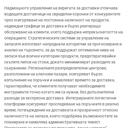
Надмощното управление на веригата за доставки отличава
водещите доставчици на свределни коронки от конкурентите
чрез осигуряване на постоянна наличност на продукти,
надеждни графици за доставка и бързо реагиращо
обслужване на клиенти, което поддържа непрекъснатостта на
операциите. Стратегическите системи за управление на
запасите използват напреднали алгоритми за прогнозиране и
анализ на търсенето, за да поддържат оптимални нива на
запаси във всички категории продукти, предотвратявайки
скъпите липси на стоки, докато минимизират разходите за
съхранение. Регионалните разпределителни центрове,
разположени на ключови пазари, осигуряват бързо
изпълнение на поръчки и намаляват времето за доставка,
гарантирайки, че клиентите получават необходимите
инструменти точно когато им са нужни, без допълнителни
разходи за експресна доставка. Интегрираните логистични
платформи осигуряват проследяване на поръчките в реално
време, потвърждение на доставката и прозрачност относно
наличността на запаси, което подобрява възможностите за
планиране и намалява административната тежест.