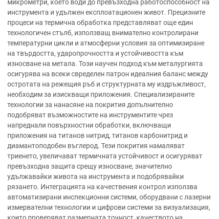
микрометри, което води до превъзходна работоспособност на
инструмента и удължен експлоатационен живот. Прецизните
процеси на термична обработка представляват още един
технологичен стълб, използващ внимателно контролирани
температурни цикли и атмосферни условия за оптимизиране
на твърдостта, ударопрочността и устойчивостта към
износване на метала. Този научен подход към металургията
осигурява на всеки свределен патрон идеалния баланс между
остротата на режещия ръб и структурната му издръжливост,
необходим за изискващи приложения. Специализираните
технологии за нанасяне на покрития допълнително
подобряват възможностите на инструментите чрез
напреднали повърхностни обработки, включващи
приложения на титанов нитрид, титанов карбонитрид и
диамантоподобен въглерод. Тези покрития намаляват
триенето, увеличават термичната устойчивост и осигуряват
превъзходна защита срещу износване, значително
удължавайки живота на инструмента и подобрявайки
рязането. Интеграцията на качествения контрол използва
автоматизирани инспекционни системи, оборудвани с лазерни
измервателни технологии и цифрови системи за визуализация,
които проверяват размерната точност, качеството на