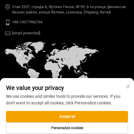
Стая 2207, сграда Б, Футиен Гинза, № 99, 6-та улица, финансов
бизнес район, улица Футиен, Цзинхуа, Zhejiang, Китай
+86-13017966766
[email protected]
We value your privacy
We use cookies and similar tools to provide our services. If you
don't want to accept all cookies, click Personalize cookies.
Автоматен © 2026 Welloo Electronic Technology
Co., Ltd. Всички права запазени. —
Политика за
поверителност
Accept all
Personalize cookies