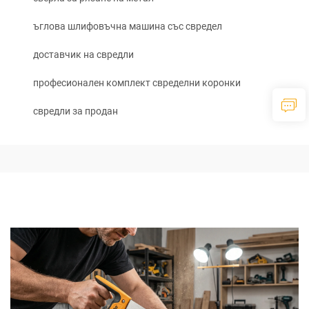
ъглова шлифовъчна машина със свредел
доставчик на свредли
професионален комплект свределни коронки
свредли за продан