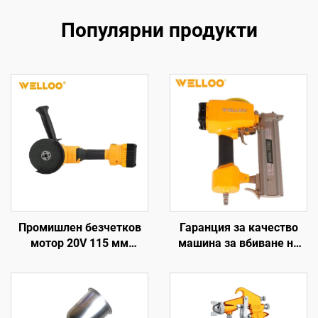
Популярни продукти
Промишлен безчетков
Гаранция за качество
мотор 20V 115 мм
машина за вбиване на
шлифовъчен диск
гвоздеи пневматични
Батерийна ъглова
инструменти машина за
шлифовъчна машина за
вбиване на дървени
рязане и полирване
гвоздеи