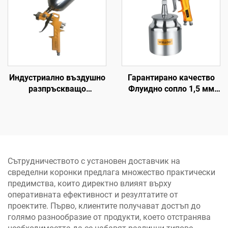
Индустриално въздушно
Гарантирано качество
разпръскващо
Флуидно сопло 1,5 мм
пистолетче 600 cc от
Пръскачка с усукване
алуминиев сплав,
3,5-5 bar Пневматична
подаване по гравитация
пръскачка
при високо налягане,
пистолет за боя
Сътрудничеството с установен доставчик на
свределни коронки предлага множество практически
предимства, които директно влияят върху
оперативната ефективност и резултатите от
проектите. Първо, клиентите получават достъп до
голямо разнообразие от продукти, което отстранява