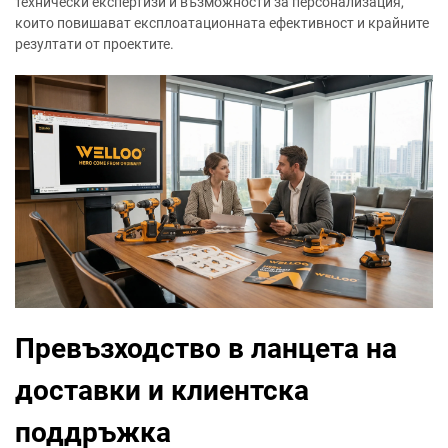
технически експертизи и възможности за персонализация,
които повишават експлоатационната ефективност и крайните
резултати от проектите.
Превъзходство в ланцета на
доставки и клиентска
поддръжка