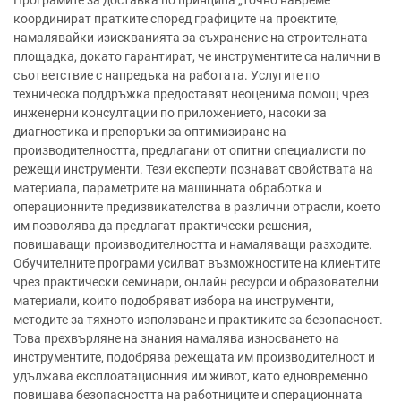
Програмите за доставка по принципа „точно навреме“
координират пратките според графиците на проектите,
намалявайки изискванията за съхранение на строителната
площадка, докато гарантират, че инструментите са налични в
съответствие с напредъка на работата. Услугите по
техническа поддръжка предоставят неоценима помощ чрез
инженерни консултации по приложението, насоки за
диагностика и препоръки за оптимизиране на
производителността, предлагани от опитни специалисти по
режещи инструменти. Тези експерти познават свойствата на
материала, параметрите на машинната обработка и
операционните предизвикателства в различни отрасли, което
им позволява да предлагат практически решения,
повишаващи производителността и намаляващи разходите.
Обучителните програми усилват възможностите на клиентите
чрез практически семинари, онлайн ресурси и образователни
материали, които подобряват избора на инструменти,
методите за тяхното използване и практиките за безопасност.
Това прехвърляне на знания намалява износването на
инструментите, подобрява режещата им производителност и
удължава експлоатационния им живот, като едновременно
повишава безопасността на работниците и операционната