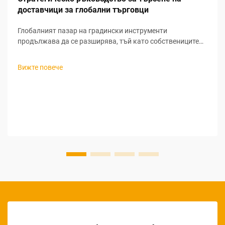
доставчици за глобални търговци
Глобалният пазар на градински инструменти
продължава да се разширява, тъй като собствениците
на жилища все повече насочват вниманието си към
живота на открито и устойчивите практики в
Вижте повече
градинарството. За търговците, които търсят печеливши
възможности за закупуване на градински инструменти
на едро, разбирането на нюансите при търсене на
доставчици за градински инструменти...