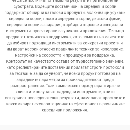
че да се постигнат оптимални резултати при конкретни
субстрати. Водещите доставчици на свределни корпи
поддържат обширни каталози с продукти, включващи усукани
свределни корпи, плоски свределни корпи, дискови фрези,
свределни корпи за зидария, карбидни върхове и специални
инструменти, проектирани за уникални приложения. Те също
предлагат техническа поддръжка, като помагат на клиентите
да избират подходящи инструменти за конкретни проекти и
им дават насоки относно правилните техники за използване,
настройки на скоростта и процедури за поддръжка.
Контролът на качеството остава от първостепенно значение,
като респектираните доставчици прилагат строги протоколи
за тестване, за да се уверят, че всеки продукт отговаря на
зададените параметри за производителност преди
разпространение. Този комплексен подход гарантира, че
клиентите получават надеждни инструменти, които
осигуряват последователни резултати, намаляват простоите и
максимизират експлоатационната ефективност в различните
свредливи приложения.