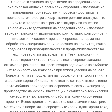
Основната функция на доставчик на свределни корпи
включва набавяне на премиални суровини, използване на
напреднали производствени процеси и доставка на
последователно остри и издръжливи режещи инструменти,
които отговарят на строгите стандарти за качество.
Съвременните доставчици на свределни корпи използват
върхови технологии, включително компютърно контролирани
шлифовъчни системи, прецизни процеси на термична
обработка и специализирани нанасяния на покрития, които
подобряват производителността и продължителността на
експлоатация на инструментите. Тези технологични
характеристики гарантират, че всеки свредел запазва
оптимални режещи ъгли, превъзходно задържане на ръбовете
и устойчивост към износване при тежки условия на работа.
Приложенията за продуктите на професионален доставчик на
свределни корпи обхващат множество сектори, включително
автомобилно производство, аерокосмическо инженерство,
производство на мебели, инсталации в санитарно-техническия
сектор, електротехнически работи и големи строителни
проекти. Всяко приложение изисква специфични геометрии,
материали и покрития на свределните корпи, адаптирани така,