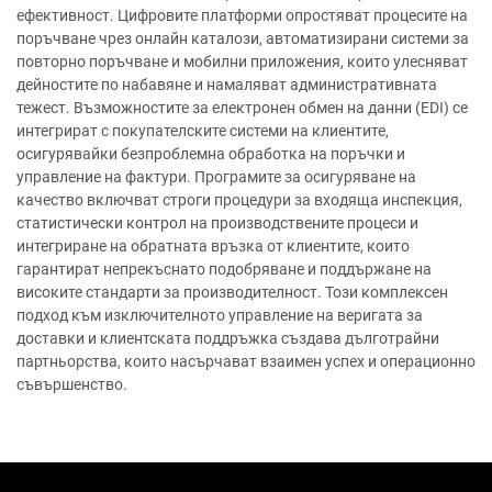
ефективност. Цифровите платформи опростяват процесите на
поръчване чрез онлайн каталози, автоматизирани системи за
повторно поръчване и мобилни приложения, които улесняват
дейностите по набавяне и намаляват административната
тежест. Възможностите за електронен обмен на данни (EDI) се
интегрират с покупателските системи на клиентите,
осигурявайки безпроблемна обработка на поръчки и
управление на фактури. Програмите за осигуряване на
качество включват строги процедури за входяща инспекция,
статистически контрол на производствените процеси и
интегриране на обратната връзка от клиентите, които
гарантират непрекъснато подобряване и поддържане на
високите стандарти за производителност. Този комплексен
подход към изключителното управление на веригата за
доставки и клиентската поддръжка създава дълготрайни
партньорства, които насърчават взаимен успех и операционно
съвършенство.