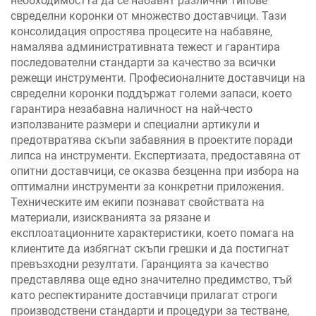
необходимостта да се набавят различни типове
свределни коронки от множество доставчици. Тази
консолидация опростява процесите на набавяне,
намалява административната тежест и гарантира
последователни стандарти за качество за всички
режещи инструменти. Професионалните доставчици на
свределни коронки поддържат големи запаси, което
гарантира незабавна наличност на най-често
използваните размери и специални артикули и
предотвратява скъпи забавяния в проектите поради
липса на инструменти. Експертизата, предоставяна от
опитни доставчици, се оказва безценна при избора на
оптимални инструменти за конкретни приложения.
Техническите им екипи познават свойствата на
материали, изискванията за рязане и
експлоатационните характеристики, което помага на
клиентите да избягнат скъпи грешки и да постигнат
превъзходни резултати. Гаранцията за качество
представлява още едно значително предимство, тъй
като респектираните доставчици прилагат строги
производствени стандарти и процедури за тестване,