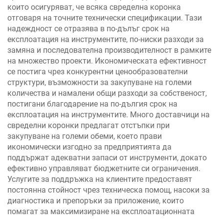
които осигуряват, че всяка свределна коронка
отговаря на точните технически спецификации. Тази
надеждност се отразява в по-дълъг срок на
експлоатация на инструментите, по-ниски разходи за
замяна и последователна производителност в рамките
на множество проекти. Икономическата ефективност
се постига чрез конкурентни ценообразователни
структури, възможности за закупуване на големи
количества и намалени общи разходи за собственост,
постигани благодарение на по-дългия срок на
експлоатация на инструментите. Много доставчици на
свределни коронки предлагат отстъпки при
закупуване на големи обеми, което прави
икономически изгодно за предприятията да
поддържат адекватни запаси от инструменти, докато
ефективно управляват бюджетните си ограничения.
Услугите за поддръжка на клиентите предоставят
постоянна стойност чрез техническа помощ, насоки за
диагностика и препоръки за приложение, които
помагат за максимизиране на експлоатационната