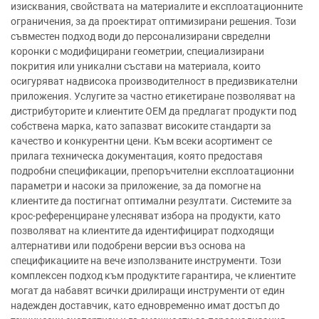
изисквания, свойствата на материалите и експлоатационните
ограничения, за да проектират оптимизирани решения. Този
съвместен подход води до персонализирани свределни
коронки с модифицирани геометрии, специализирани
покрития или уникални състави на материала, които
осигуряват надвисока производителност в предизвикателни
приложения. Услугите за частно етикетиране позволяват на
дистрибуторите и клиентите OEM да предлагат продукти под
собствена марка, като запазват високите стандарти за
качество и конкурентни цени. Към всеки асортимент се
прилага техническа документация, която предоставя
подробни спецификации, препоръчителни експлоатационни
параметри и насоки за приложение, за да помогне на
клиентите да постигнат оптимални резултати. Системите за
крос-референциране улесняват избора на продукти, като
позволяват на клиентите да идентифицират подходящи
алтернативи или подобрени версии въз основа на
спецификациите на вече използваните инструменти. Този
комплексен подход към продуктите гарантира, че клиентите
могат да набавят всички дрилиращи инструменти от един
надежден доставчик, като едновременно имат достъп до