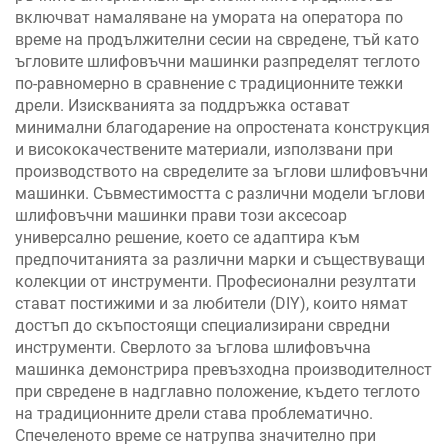
включват намаляване на умората на оператора по
време на продължителни сесии на свредене, тъй като
ъгловите шлифовъчни машинки разпределят теглото
по-равномерно в сравнение с традиционните тежки
дрели. Изискванията за поддръжка остават
минимални благодарение на опростената конструкция
и висококачествените материали, използвани при
производството на свределите за ъглови шлифовъчни
машинки. Съвместимостта с различни модели ъглови
шлифовъчни машинки прави този аксесоар
универсално решение, което се адаптира към
предпочитанията за различни марки и съществуващи
колекции от инструменти. Професионални резултати
стават постижими и за любители (DIY), които нямат
достъп до скъпостоящи специализирани свредни
инструменти. Сверлото за ъглова шлифовъчна
машинка демонстрира превъзходна производителност
при свредене в надглавно положение, където теглото
на традиционните дрели става проблематично.
Спечеленото време се натрупва значително при