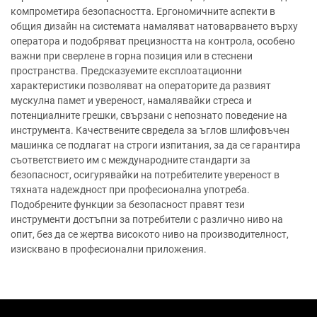
компрометира безопасността. Ергономичните аспекти в
общия дизайн на системата намаляват натоварването върху
оператора и подобряват прецизността на контрола, особено
важни при сверлене в горна позиция или в стеснени
пространства. Предсказуемите експлоатационни
характеристики позволяват на операторите да развият
мускулна памет и увереност, намалявайки стреса и
потенциалните грешки, свързани с непознато поведение на
инструмента. Качествените свредела за ъглов шлифовъчен
машинка се подлагат на строги изпитания, за да се гарантира
съответствието им с международните стандарти за
безопасност, осигурявайки на потребителите увереност в
тяхната надеждност при професионална употреба.
Подобрените функции за безопасност правят тези
инструменти достъпни за потребители с различно ниво на
опит, без да се жертва високото ниво на производителност,
изисквано в професионални приложения.