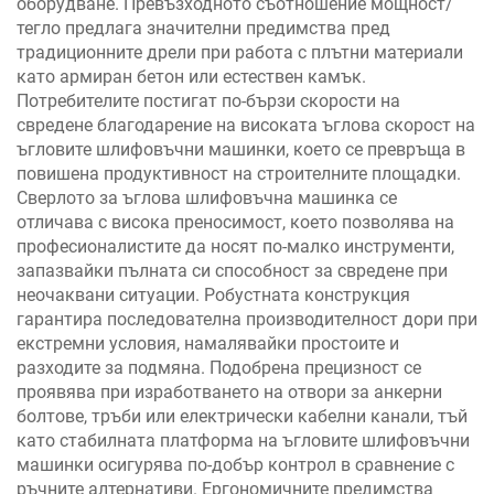
оборудване. Превъзходното съотношение мощност/
тегло предлага значителни предимства пред
традиционните дрели при работа с плътни материали
като армиран бетон или естествен камък.
Потребителите постигат по-бързи скорости на
свредене благодарение на високата ъглова скорост на
ъгловите шлифовъчни машинки, което се превръща в
повишена продуктивност на строителните площадки.
Сверлото за ъглова шлифовъчна машинка се
отличава с висока преносимост, което позволява на
професионалистите да носят по-малко инструменти,
запазвайки пълната си способност за свредене при
неочаквани ситуации. Робустната конструкция
гарантира последователна производителност дори при
екстремни условия, намалявайки простоите и
разходите за подмяна. Подобрена прецизност се
проявява при изработването на отвори за анкерни
болтове, тръби или електрически кабелни канали, тъй
като стабилната платформа на ъгловите шлифовъчни
машинки осигурява по-добър контрол в сравнение с
ръчните алтернативи. Ергономичните предимства