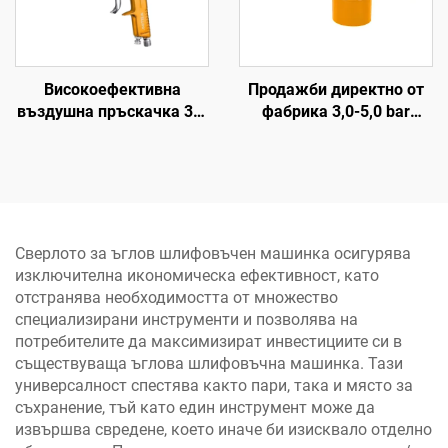
Високоефективна
Продажби директно от
въздушна пръскачка 3-5
фабрика 3,0-5,0 bar
Bar 1,5 мм сопло за
Високоналягано
автомобилни и дървени
въздушно оръдие 1000cc
покрития
Въздушно миещо
оръдие Пневматично
въздушно оръдие
Сверлото за ъглов шлифовъчен машинка осигурява
изключителна икономическа ефективност, като
отстранява необходимостта от множество
специализирани инструменти и позволява на
потребителите да максимизират инвестициите си в
съществуваща ъглова шлифовъчна машинка. Тази
универсалност спестява както пари, така и място за
съхранение, тъй като един инструмент може да
извършва свредене, което иначе би изисквало отделно