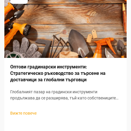
Оптови градинарски инструменти:
Стратегическо ръководство за търсене на
доставчици за глобални търговци
Глобалният пазар на градински инструменти
продължава да се разширява, тъй като собствениците
на жилища все повече насочват вниманието си към
живота на открито и устойчивите практики в
Вижте повече
градинарството. За търговците, които търсят печеливши
възможности за закупуване на градински инструменти
на едро, разбирането на нюансите при търсене на