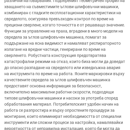
различни натоварвания. Подобреният геометричен профил на
хващането на съвместимите ъглови шлифовъчни машинки,
комбиниран с гладките експлоатационни характеристики на
свределото, осигурява превъзходен контрол по време на
прецизни сверлене, когато точността е от решаващо значение.
Функции за управление на праха, вградени в много модели на
свредела за ъглов шлифовъчен машинка, помагат за
поддържане на ясна видимост и намаляват респираторното
излагане на вредни частици, генерирани по време на
сверленето. Робустната конструкция предотвратява
катастрофални режими на отказ, които биха могли да доведат
до опасно разпадане на свределото или изведнъжна авария
на инструмента по време на работа. Ясните маркировки върху
качествените свредела за ъглов шлифовъчен машинка
предоставят основна информация за безопасност,
включително максимални работни скорости, подходящи
типове шлифовъчни машинки и насоки за употреба според
обработвания материал. Потребителският удобен начин на
работа се разпростира и върху опростените процедури за
монтиране, които елиминират необходимостта от специални
инструменти или сложни процеси за настройка, намалявайки
вероятността от неправилна инсталация, която би могла да