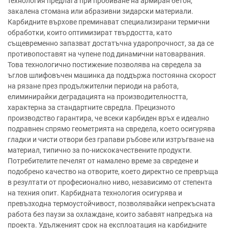
технология предлага при пробиване на армиран бетон,
закалена стомана или абразивни зидарски материали.
Карбидните върхове преминават специализирани термични
обработки, които оптимизират твърдостта, като
същевременно запазват достатъчна ударопрочност, за да се
противопоставят на чупене под динамични натоварвания.
Това технологично постижение позволява на свредела за
ъглов шлифовъчен машинка да поддържа постоянна скорост
на рязане през продължителни периоди на работа,
елиминирайки деградацията на производителността,
характерна за стандартните свредла. Прецизното
производство гарантира, че всеки карбиден връх е идеално
подравнен спрямо геометрията на свредела, което осигурява
гладки и чисти отвори без грапави ръбове или изтръгване на
материал, типично за по-нискокачествените продукти.
Потребителите печелят от намалено време за свредене и
подобрено качество на отворите, което директно се превръща
в резултати от професионално ниво, независимо от степента
на техния опит. Карбидната технология осигурява и
превъзходна термоустойчивост, позволявайки непрекъсната
работа без паузи за охлаждане, които забавят напредъка на
проекта. Удълженият срок на експлоатация на карбидните