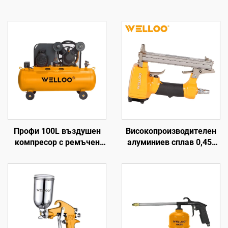
Профи 100L въздушен
Високопроизводителен
компресор с ремъчен
алуминиев сплав 0,45-
предавател 2,2KW 3HP
0,7MPa пистолет за
за употреба в гаражи и
въздушни гвоздеи
фабрики
0,85KG безжичен
пистолет за въздушни
гвоздеи