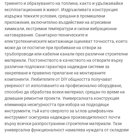
триенето и образуването на топлина, както и удължавайки
експлоатационния ѝ живот. Издръжливата конструкция
издържа тежките условия, срещани в промишлени
приложения, включително въздействие на агресивни
химикали, екстремни температури и силни вибрационни
натоварвания. Санитарно-техническите и
електротехническите монтажници оценяват точността, която
може да се постигне при пробиване на отвори за
тръбопроводи или кабелни канали през различни строителни
материали. Постоянството в качеството на отворите върху
различни подложки гарантира надеждни системи за
закрепване и правилно прилагане на монтираните
компоненти. Любителите от DIY общността получават
увереност от използването на професионално оборудване,
способно да обработва всеки материал, срещан по време на
домашни ремонтни проекти. Универсалната конструкция
елиминира несигурността при избора на подходящи
инструменти, тъй като сверлото за ъглов шлифовъчен
инструмент осигурява надеждна производителност почти
върху всички разпространени строителни материали. Тази
универсална функционалност намалява нуждата от складови