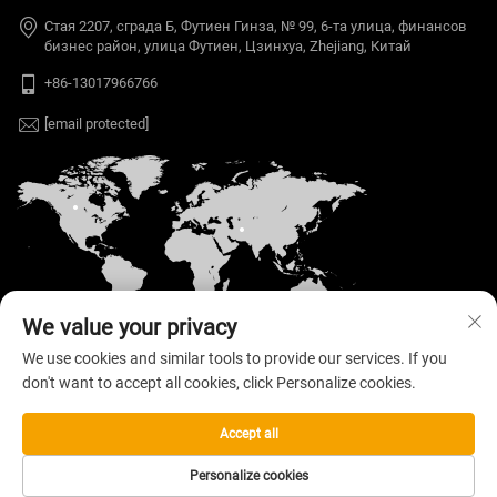
Стая 2207, сграда Б, Футиен Гинза, № 99, 6-та улица, финансов
бизнес район, улица Футиен, Цзинхуа, Zhejiang, Китай
+86-13017966766
[email protected]
We value your privacy
We use cookies and similar tools to provide our services. If you
don't want to accept all cookies, click Personalize cookies.
Автоматен © 2026 Welloo Electronic Technology
Co., Ltd. Всички права запазени. —
Политика за
поверителност
Accept all
Personalize cookies