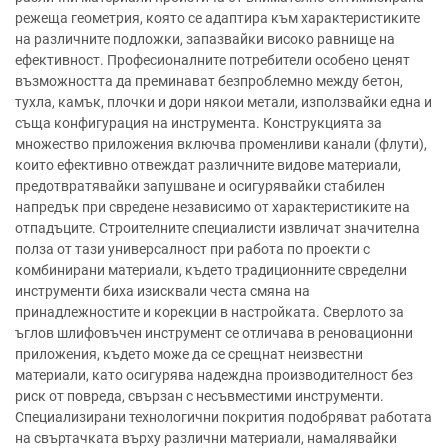
режеща геометрия, която се адаптира към характеристиките
на различните подложки, запазвайки високо равнище на
ефективност. Професионалните потребители особено ценят
възможността да преминават безпроблемно между бетон,
тухла, камък, плочки и дори някои метали, използвайки една и
съща конфигурация на инструмента. Конструкцията за
множество приложения включва променливи канали (флути),
които ефективно отвеждат различните видове материали,
предотвратявайки запушване и осигурявайки стабилен
напредък при свредене независимо от характеристиките на
отпадъците. Строителните специалисти извличат значителна
полза от тази универсалност при работа по проекти с
комбинирани материали, където традиционните свределни
инструменти биха изисквали честа смяна на
принадлежностите и корекции в настройката. Сверлото за
ъглов шлифовъчен инструмент се отличава в реновационни
приложения, където може да се срещнат неизвестни
материали, като осигурява надеждна производителност без
риск от повреда, свързан с несъвместими инструменти.
Специализирани технологични покрития подобряват работата
на свъртачката върху различни материали, намалявайки