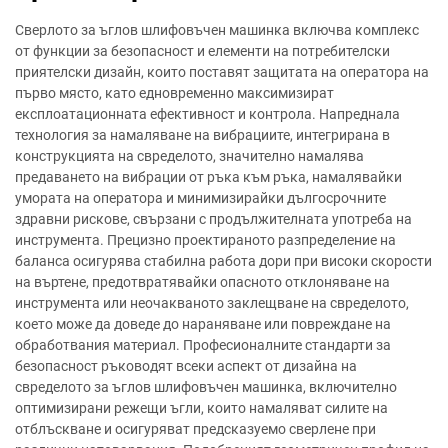
Сверлото за ъглов шлифовъчен машинка включва комплекс
от функции за безопасност и елементи на потребителски
приятелски дизайн, които поставят защитата на оператора на
първо място, като едновременно максимизират
експлоатационната ефективност и контрола. Напреднала
технология за намаляване на вибрациите, интегрирана в
конструкцията на свределото, значително намалява
предаването на вибрации от ръка към ръка, намалявайки
умората на оператора и минимизирайки дългосрочните
здравни рискове, свързани с продължителната употреба на
инструмента. Прецизно проектираното разпределение на
баланса осигурява стабилна работа дори при високи скорости
на въртене, предотвратявайки опасното отклоняване на
инструмента или неочакваното заклещване на свределото,
което може да доведе до нараняване или повреждане на
обработвания материал. Професионалните стандарти за
безопасност ръководят всеки аспект от дизайна на
свределото за ъглов шлифовъчен машинка, включително
оптимизирани режещи ъгли, които намаляват силите на
отблъскване и осигуряват предсказуемо сверлене при