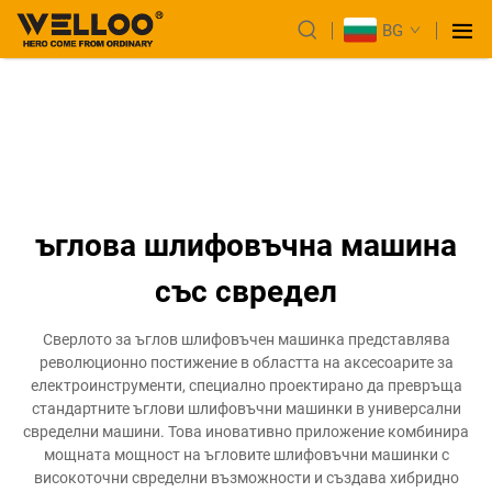
BG
ъглова шлифовъчна машина
със свредел
Сверлото за ъглов шлифовъчен машинка представлява
революционно постижение в областта на аксесоарите за
електроинструменти, специално проектирано да превръща
стандартните ъглови шлифовъчни машинки в универсални
свределни машини. Това иновативно приложение комбинира
мощната мощност на ъгловите шлифовъчни машинки с
високоточни свределни възможности и създава хибридно