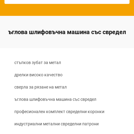
ъглова шлифовъчна машина със свредел
стъпков зубат за метал
дрелки високо качество
сверла за рязане на метал
ъглова шлифовъчна машина със свредел
професионален комплект свределни коронки
индустриални метални свределни патрони