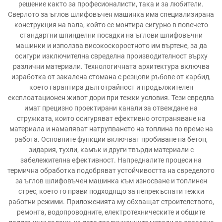
решение както за професионалисти, така и за любители.
Сверлото за ъглов шлифовъчен машинка има специализирана
конструкция на вала, който се монтира сигурно в повечето
стандартни шпинделни посадки на ъглови шлифовъчни
машинки и използва високоскоростното им въртене, за да
осигури изключителна свределна производителност върху
различни материали. Технологичната архитектура включва
изработка от закалена стомана с резцови ръбове от карбид,
което гарантира дълготрайност и продължителен
експлоатационен живот дори при тежки условия. Тези свредла
имат прецизно проектирани канали за отвеждане на
стружката, които осигуряват ефективно отстраняване на
материала и намаляват натрупването на топлина по време на
работа. Основните функции включват пробиване на бетон,
зидария, тухли, камък и други твърди материали с
забележителна ефективност. Напредналите процеси на
термична обработка подобряват устойчивостта на свределото
за ъглов шлифовъчен машинка към износване и топлинен
стрес, което го прави подходящо за непрекъснати тежки
работни режими. Приложенията му обхващат строителството,
ремонта, водопроводните, електротехническите и общите