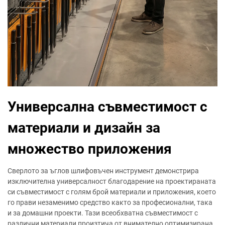
Универсална съвместимост с
материали и дизайн за
множество приложения
Сверлото за ъглов шлифовъчен инструмент демонстрира
изключителна универсалност благодарение на проектираната
си съвместимост с голям брой материали и приложения, което
го прави незаменимо средство както за професионални, така
и за домашни проекти. Тази всеобхватна съвместимост с
различни материали произтича от внимателно оптимизирана