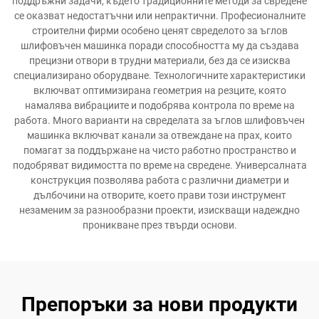
поддръжни задачи, където традиционните методи за свредене
се оказват недостатъчни или непрактични. Професионалните
строителни фирми особено ценят свределото за ъглов
шлифовъчен машинка поради способността му да създава
прецизни отвори в трудни материали, без да се изисква
специализирано оборудване. Технологичните характеристики
включват оптимизирана геометрия на резците, която
намалява вибрациите и подобрява контрола по време на
работа. Много варианти на свределата за ъглов шлифовъчен
машинка включват канали за отвеждане на прах, които
помагат за поддържане на чисто работно пространство и
подобряват видимостта по време на свредене. Универсалната
конструкция позволява работа с различни диаметри и
дълбочини на отворите, което прави този инструмент
незаменим за разнообразни проекти, изискващи надеждно
проникване през твърди основи.
Препоръки за нови продукти