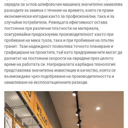
свредла за ъглов шлифовъчен машинка значително намалява
разходите за замяна с течение на времето, което ги прави
икономически изгодни както за професионални, така и за
случайни потребители. Режещата ефективност остава
постоянна при различни плътности на материала,
осигурявайки предсказуема производителност както при
пробиване на мека тухла, така и при пробиване на плътен
гранит. Тази надеждност позволява точното планиране и
графициране на проектите, тъй като предприемачите могат да
разчитат на постоянни скорости на свредене през цялото
време на работата си. Напредналата карбидна технология
представлява значителна инвестиция в качество, която се
възмезждава чрез подобряване на производителността и
намаляване на експлоатационните разходи.