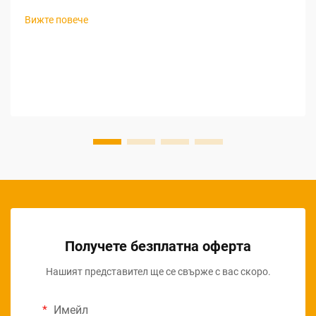
живота на открито и устойчивите практики в
Вижте повече
градинарството. За търговците, които търсят печеливши
възможности за закупуване на градински инструменти
на едро, разбирането на нюансите при търсене на
доставчици за градински инструменти...
Получете безплатна оферта
Нашият представител ще се свърже с вас скоро.
Имейл