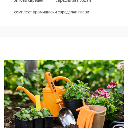
оптови свредел
свредли за продан
комплект промишлени свределни глави