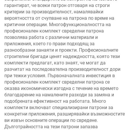
гарантират, че всеки патрон отговаря на строги
критерии за производителност, намалявайки
вероятността от счупване на патрона по време на
критични операции. Многофункционалността на
професионален комплект свределни патрона
позволява работа с различни материали и
приложения, което го прави подходящ за
разнообразни занаяти и проекти. Професионалните
строителни бригади ценят надеждността, която тези
комплекти предлагат, като знаят, че могат да
разчитат на последователна производителност дори
при тежки условия. Първоначалната инвестиция в
професионален комплект свределни патрона се
оказва икономически изгодна с течение на времето
благодарение на намалените разходи за замяна и
подобрената ефективност на работата. Много
комплекти включват специализирани патрони за
конкретни приложения, разширявайки възможностите
ви извън основните операции по свредене.
Дълготрайността на тези патрони запазва