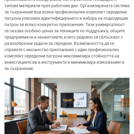
типове материали през работния ден. Организираната система
за съхранение във всеки професионален комплект свределни
патрона улеснява идентифицирането и избора на подходящия
патрон за всяко конкретно приложение. Тази универсалност
се оказва особено ценна за техниците по поддръжка, общите
предприемачи и занаятчиите, които редовно се сблъскват с
разнообразни задачи за свредене. Възможността да се
справяте с множество приложения с един професионален
комплект свределни патрона максимизира стойността на
инвестициите ви в инструменти и минимизира изискванията
за съхранение.