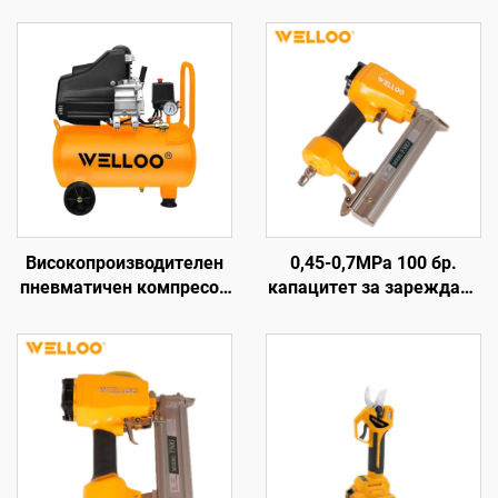
Високопроизводителен
0,45-0,7MPa 100 бр.
пневматичен компресор
капацитет за зареждане
за инструменти 24 л, 1,5
пистолет за въздушни
кВт/2 к.с., изход 175 л/
гвоздеи пневматичен
мин
дървен пистолет за
гвоздеи машина