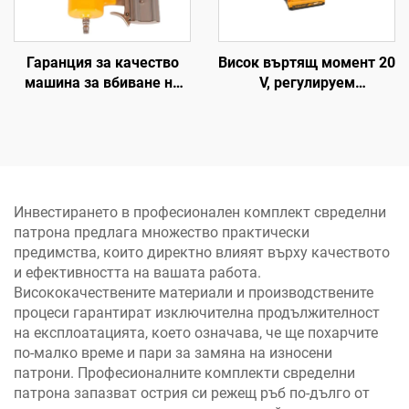
Гаранция за качество
Висок въртящ момент 20
машина за вбиване на
V, регулируем
гвоздеи пневматични
високоефективен ударен
инструменти машина за
свредел и безжичен
вбиване на дървени
електрически свредел с
гвоздеи
LED осветление
Инвестирането в професионален комплект свределни
патрона предлага множество практически
предимства, които директно влияят върху качеството
и ефективността на вашата работа.
Висококачествените материали и производствените
процеси гарантират изключителна продължителност
на експлоатацията, което означава, че ще похарчите
по-малко време и пари за замяна на износени
патрони. Професионалните комплекти свределни
патрона запазват острия си режещ ръб по-дълго от