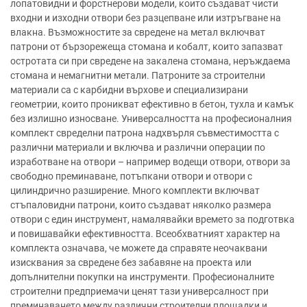
лопатовидни и форстнерови модели, които създават чисти
входни и изходни отвори без разцепване или изтръгване на
влакна. Възможностите за свредене на метал включват
патрони от бързорежеща стомана и кобалт, които запазват
остротата си при свредене на закалена стомана, неръждаема
стомана и немагнитни метали. Патроните за строителни
материали са с карбидни върхове и специализирани
геометрии, които проникват ефективно в бетон, тухла и камък
без излишно износване. Универсалността на професионалния
комплект свределни патрона надхвърля съвместимостта с
различни материали и включва и различни операции по
изработване на отвори – например водещи отвори, отвори за
свободно преминаване, потъпкани отвори и отвори с
цилиндрично разширение. Много комплекти включват
стъпаловидни патрони, които създават няколко размера
отвори с един инструмент, намалявайки времето за подготвка
и повишавайки ефективността. Всеобхватният характер на
комплекта означава, че можете да справяте неочаквани
изисквания за свредене без забавяне на проекта или
допълнителни покупки на инструменти. Професионалните
строителни предприемачи ценят тази универсалност при
преминаването между различни строителни площадки и