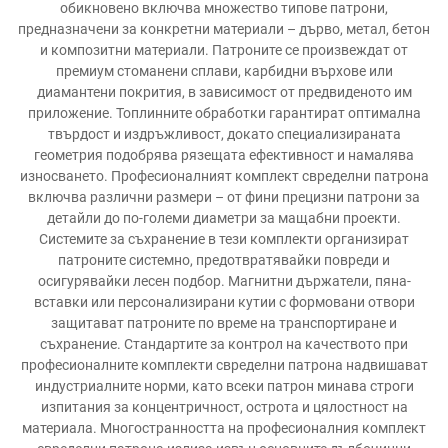
обикновено включва множество типове патрони,
предназначени за конкретни материали – дърво, метал, бетон
и композитни материали. Патроните се произвеждат от
премиум стоманени сплави, карбидни върхове или
диамантени покрития, в зависимост от предвиденото им
приложение. Топлинните обработки гарантират оптимална
твърдост и издръжливост, докато специализираната
геометрия подобрява рязещата ефективност и намалява
износването. Професионалният комплект свределни патрона
включва различни размери – от фини прецизни патрони за
детайли до по-големи диаметри за мащабни проекти.
Системите за съхранение в тези комплекти организират
патроните системно, предотвратявайки повреди и
осигурявайки лесен подбор. Магнитни държатели, пяна-
вставки или персонализирани кутии с формовани отвори
защитават патроните по време на транспортиране и
съхранение. Стандартите за контрол на качеството при
професионалните комплекти свределни патрона надвишават
индустриалните норми, като всеки патрон минава строги
изпитания за концентричност, острота и цялостност на
материала. Многостранността на професионалния комплект