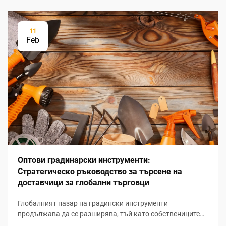
11
Feb
Оптови градинарски инструменти:
Стратегическо ръководство за търсене на
доставчици за глобални търговци
Глобалният пазар на градински инструменти
продължава да се разширява, тъй като собствениците
на жилища все повече насочват вниманието си към