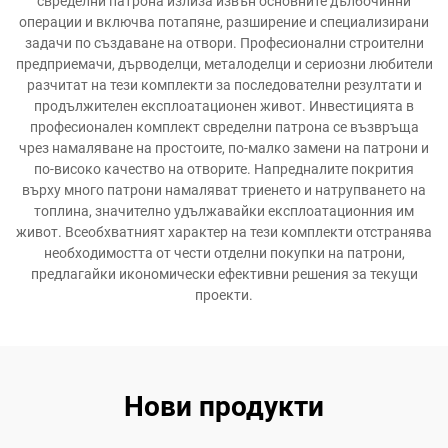
свределни патрона излиза извън основните дълбочинни
операции и включва потапяне, разширение и специализирани
задачи по създаване на отвори. Професионални строителни
предприемачи, дърводелци, металоделци и сериозни любители
разчитат на тези комплекти за последователни резултати и
продължителен експлоатационен живот. Инвестицията в
професионален комплект свределни патрона се възвръща
чрез намаляване на простоите, по-малко замени на патрони и
по-високо качество на отворите. Напредналите покрития
върху много патрони намаляват триенето и натрупването на
топлина, значително удължавайки експлоатационния им
живот. Всеобхватният характер на тези комплекти отстранява
необходимостта от чести отделни покупки на патрони,
предлагайки икономически ефективни решения за текущи
проекти.
Нови продукти