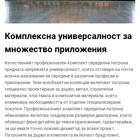
Комплексна универсалност за
множество приложения
Качественият професионален комплект свределни патрона
предлага непревзета универсалност, която отговаря на почти
всички изисквания за свредене в различни професии и
приложения. Тези всеобхватни колекции включват патрони,
специално проектирани за дърво, метал, строителни
материали, пластмаса и композитни материали, което
елиминира необходимостта от отделни специализирани
покупки. Професионалният комплект свределни патрона
обикновено включва градуирани размерни диапазони, които
обхващат фини детайли до тежки приложения, гарантирайки,
че ще имате точно нужния диаметър за всеки проект.
Патроните за дърво в комплекта включват брад-поинт,