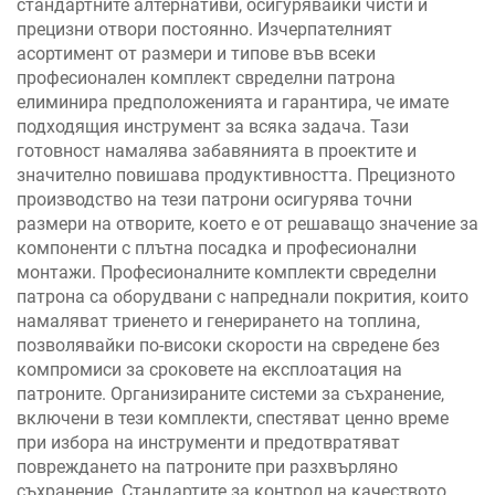
стандартните алтернативи, осигурявайки чисти и
прецизни отвори постоянно. Изчерпателният
асортимент от размери и типове във всеки
професионален комплект свределни патрона
елиминира предположенията и гарантира, че имате
подходящия инструмент за всяка задача. Тази
готовност намалява забавянията в проектите и
значително повишава продуктивността. Прецизното
производство на тези патрони осигурява точни
размери на отворите, което е от решаващо значение за
компоненти с плътна посадка и професионални
монтажи. Професионалните комплекти свределни
патрона са оборудвани с напреднали покрития, които
намаляват триенето и генерирането на топлина,
позволявайки по-високи скорости на свредене без
компромиси за сроковете на експлоатация на
патроните. Организираните системи за съхранение,
включени в тези комплекти, спестяват ценно време
при избора на инструменти и предотвратяват
повреждането на патроните при разхвърляно
съхранение. Стандартите за контрол на качеството