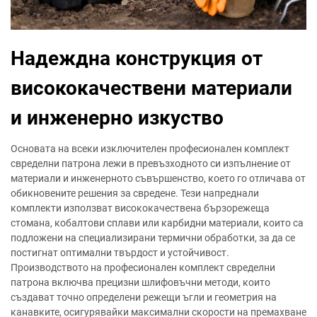
Надеждна конструкция от
висококачествени материали
и инженерно изкуство
Основата на всеки изключителен професионален комплект
свределни патрона лежи в превъзходното си изпълнение от
материали и инженерното съвършенство, което го отличава от
обикновените решения за свредене. Тези напреднали
комплекти използват висококачествена бързорежеща
стомана, кобалтови сплави или карбидни материали, които са
подложени на специализирани термични обработки, за да се
постигнат оптимални твърдост и устойчивост.
Производството на професионален комплект свределни
патрона включва прецизни шлифовъчни методи, които
създават точно определени режещи ъгли и геометрия на
канавките, осигурявайки максимални скорости на премахване