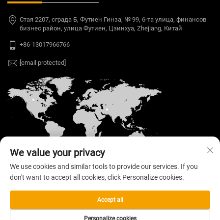
Стая 2207, сграда Б, Футиен Гинза, № 99, 6-та улица, финансов
бизнес район, улица Футиен, Цзинхуа, Zhejiang, Китай
+86-13017966766
[email protected]
We value your privacy
We use cookies and similar tools to provide our services. If you
don't want to accept all cookies, click Personalize cookies.
Автоматен © 2026 Welloo Electronic Technology
Co., Ltd. Всички права запазени. —
Политика за
поверителност
Accept all
Personalize cookies