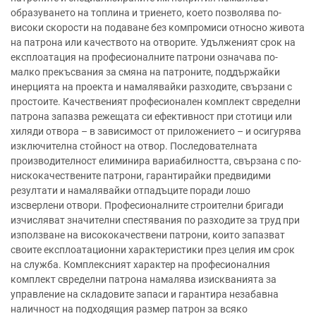
образуването на топлина и триенето, което позволява по-
високи скорости на подаване без компромиси относно живота
на патрона или качеството на отворите. Удълженият срок на
експлоатация на професионалните патрони означава по-
малко прекъсвания за смяна на патроните, поддържайки
инерцията на проекта и намалявайки разходите, свързани с
простоите. Качественият професионален комплект свределни
патрона запазва режещата си ефективност при стотици или
хиляди отвора – в зависимост от приложението – и осигурява
изключителна стойност на отвор. Последователната
производителност елиминира вариабилността, свързана с по-
нискокачествените патрони, гарантирайки предвидими
резултати и намалявайки отпадъците поради лошо
изсверлени отвори. Професионалните строителни бригади
изчисляват значителни спестявания по разходите за труд при
използване на висококачествени патрони, които запазват
своите експлоатационни характеристики през целия им срок
на служба. Комплексният характер на професионалния
комплект свределни патрона намалява изискванията за
управление на складовите запаси и гарантира незабавна
наличност на подходящия размер патрон за всяко