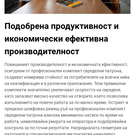
Подобрена продуктивност и
икономически ефективна
производителност
Повишеният производителност и икономичната ефективност,
осигурени от професионален комплект свределни патрона,
създават измерима стойност за потребителите на всички нива
на квалификация и в различни приложения. Тези премиални
комплекти значително увеличават скоростта на свредене,
като запазват високо качество на отворите, което позволява
изпълнението на повече работа за по-малко време. Острият и
прецизно шлифован режещ ръб на професионален комплект
свределни патрона изисква минимално натиск по време на
работа, намалявайки умората на оператора и подобрявайки
контрола за по-точни резултати. Напредналата геометрия на
патроните и специализираните им покрития намаляват