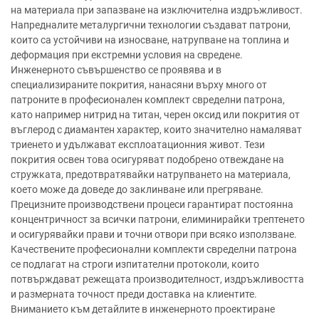
на материала при запазване на изключителна издръжливост.
Напредналите металургични технологии създават патрони,
които са устойчиви на износване, натрупване на топлина и
деформация при екстремни условия на свредене.
Инженерното съвършенство се проявява и в
специализираните покрития, нанасяни върху много от
патроните в професионален комплект свределни патрона,
като например нитрид на титан, черен оксид или покрития от
въглерод с диамантен характер, които значително намаляват
триенето и удължават експлоатационния живот. Тези
покрития освен това осигуряват подобрено отвеждане на
стружката, предотвратявайки натрупването на материала,
което може да доведе до заклинване или прегряване.
Прецизните производствени процеси гарантират постоянна
концентричност за всички патрони, елиминирайки трептенето
и осигурявайки прави и точни отвори при всяко използване.
Качествените професионални комплекти свределни патрона
се подлагат на строги изпитателни протоколи, които
потвърждават режещата производителност, издръжливостта
и размерната точност преди доставка на клиентите.
Вниманието към детайлите в инженерното проектиране