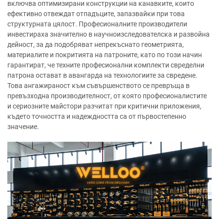
включва оптимизирани конструкции на канавките, които
ефективно отвеждат отпадъците, запазвайки при това
структурната цялост. Професионалните производители
инвестираха значително в научноизследователска и развойна
дейност, за да подобряват непрекъснато геометрията,
материалите и покритията на патроните, като по този начин
гарантират, че техните професионални комплекти свределни
патрона остават в авангарда на технологиите за свредене.
Това ангажираност към съвършенството се превръща в
превъзходна производителност, от която професионалистите
и сериозните майстори разчитат при критични приложения,
където точността и надеждността са от първостепенно
значение.