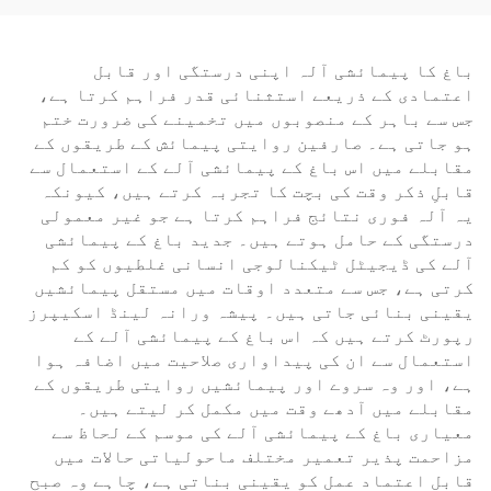
باغ کا پیمائشی آلہ اپنی درستگی اور قابل
اعتمادی کے ذریعے استثنائی قدر فراہم کرتا ہے،
جس سے باہر کے منصوبوں میں تخمینے کی ضرورت ختم
ہو جاتی ہے۔ صارفین روایتی پیمائش کے طریقوں کے
مقابلے میں اس باغ کے پیمائشی آلے کے استعمال سے
قابلِ ذکر وقت کی بچت کا تجربہ کرتے ہیں، کیونکہ
یہ آلہ فوری نتائج فراہم کرتا ہے جو غیر معمولی
درستگی کے حامل ہوتے ہیں۔ جدید باغ کے پیمائشی
آلے کی ڈیجیٹل ٹیکنالوجی انسانی غلطیوں کو کم
کرتی ہے، جس سے متعدد اوقات میں مستقل پیمائشیں
یقینی بنائی جاتی ہیں۔ پیشہ ورانہ لینڈ اسکیپرز
رپورٹ کرتے ہیں کہ اس باغ کے پیمائشی آلے کے
استعمال سے ان کی پیداواری صلاحیت میں اضافہ ہوا
ہے، اور وہ سروے اور پیمائشیں روایتی طریقوں کے
مقابلے میں آدھے وقت میں مکمل کر لیتے ہیں۔
معیاری باغ کے پیمائشی آلے کی موسم کے لحاظ سے
مزاحمت پذیر تعمیر مختلف ماحولیاتی حالات میں
قابل اعتماد عمل کو یقینی بناتی ہے، چاہے وہ صبح