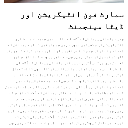
سمارٹ فون انٹیگریشن اور
ڈیٹا مینجمنٹ
جدید باغاتی پیمائش کے آلات کے ماڈلز میں جدید اسمارٹ فون
انٹیگریشن کی صلاحیتیں موجود ہیں جو صارفین کے لیے پیمائش کے
اعداد و شمار کو جمع کرنے، ذخیرہ کرنے اور شیئر کرنے کے طریقہ
کار کو تبدیل کر دیتی ہیں، جس سے منصوبہ جات کے انتظام اور
تعاون میں بہتری آتی ہے۔ یہ نئی باغاتی پیمائش کے آلات کی
رابطہ کاری بلیوٹوتھ اور وائی فائی ٹیکنالوجی کا استعمال
کرتی ہے تاکہ آئی او ایس اور اینڈرائیڈ ڈیوائسز کے ساتھ بے
رکاوٹ رابطہ قائم کیا جا سکے، جس کے ذریعے حقیقی وقت میں
اعداد و شمار کی ہم آہنگی اور بیک اپ ممکن ہوتا ہے۔ اسمارٹ فون
کے ساتھ مطابقت رکھنے والے باغاتی پیمائش کے آلات کے نظام کے
لیے بنائی گئی مخصوص ایپلی کیشنز صارفین کو پیچیدہ حساب
کتابوں کو آسان بنانے والے بین الاقوامی انٹرفیس فراہم کرتی
ہیں، جبکہ پیشہ ورانہ صارفین کے لیے جدید خصوصیات بھی فراہم
کرتی ہیں۔ صارفین باغاتی پیمائش کے آلات کی ایپلی کیشن کے
ذریعے پیمائش کی جگہوں کی تصاویر براہ راست لے سکتے ہیں، جس