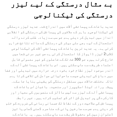
بے مثال درستگی کے لیے لیزر
درستگی کی ٹیکنالوجی
جدید باغات کے پیمائشی آلات میں اندراج شدہ جدید لیزر درستگی
کی ٹیکنالوجی، باہر کے علاقوں کی پیمائش کی درستگی کو انقلابی
انداز میں تبدیل کر دیتی ہے، جو سب سے زیادہ طلب کرنے والے
استعمال کے لیے بھی ملی میٹر کی درستگی کے ساتھ نتائج فراہم
کرتی ہے۔ یہ جدید ترین باغات کے پیمائشی آلات کی ٹیکنالوجی
کلاس-2 لیزر ڈایوڈز کا استعمال کرتی ہے جو غیر مرئی شعاعیں
خارج کرتے ہیں، جو 300 فٹ تک کے فاصلوں کو غیر معمولی قابل
اعتماد طریقے سے ماپ سکتی ہیں۔ اس باغات کے پیمائشی آلے کے
اندر موجود لیزر نظام خود بخود درجہ حرارت میں تبدیلی اور فضا
میں دباؤ کی تبدیلی جیسے ماحولیاتی عوامل کی تلافی کرتا ہے،
تاکہ مختلف حالات میں مستقل درستگی کو یقینی بنایا جا سکے۔
پیشہ ورانہ لینڈ اسکیپرز اور سنجیدہ باغبان اس باغات کے
پیمائشی آلے کے لیزر سے لیس ماڈلز کے منصوبوں کی معیار اور
کارکردگی پر تبدیل کن اثر کو تسلیم کرتے ہیں۔ غیر رابطہ
پیمائش کی صلاحیت دور کے نقاط تک جسمانی رسائی کی ضرورت کو ختم
کر دیتی ہے، جس سے صارفین پانی کے عناصر، گھنی گھاس یا تیز
ڈھلوان زمین کو محفوظ طریقے سے ماپ سکتے ہیں۔ یہ باغات کے