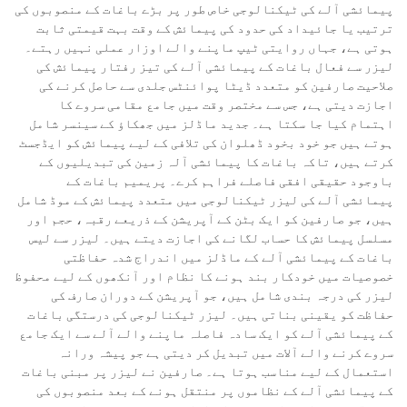
پیمائشی آلے کی ٹیکنالوجی خاص طور پر بڑے باغات کے منصوبوں کی
ترتیب یا جائیداد کی حدود کی پیمائش کے وقت بہت قیمتی ثابت
ہوتی ہے، جہاں روایتی ٹیپ ماپنے والے اوزار عملی نہیں رہتے۔
لیزر سے فعال باغات کے پیمائشی آلے کی تیز رفتار پیمائش کی
صلاحیت صارفین کو متعدد ڈیٹا پوائنٹس جلدی سے حاصل کرنے کی
اجازت دیتی ہے، جس سے مختصر وقت میں جامع مقامی سروے کا
اہتمام کیا جا سکتا ہے۔ جدید ماڈلز میں جھکاؤ کے سینسر شامل
ہوتے ہیں جو خود بخود ڈھلوان کی تلافی کے لیے پیمائش کو ایڈجسٹ
کرتے ہیں، تاکہ باغات کا پیمائشی آلہ زمین کی تبدیلیوں کے
باوجود حقیقی افقی فاصلے فراہم کرے۔ پریمیم باغات کے
پیمائشی آلے کی لیزر ٹیکنالوجی میں متعدد پیمائش کے موڈ شامل
ہیں، جو صارفین کو ایک بٹن کے آپریشن کے ذریعے رقبہ، حجم اور
مسلسل پیمائش کا حساب لگانے کی اجازت دیتے ہیں۔ لیزر سے لیس
باغات کے پیمائشی آلے کے ماڈلز میں اندراج شدہ حفاظتی
خصوصیات میں خودکار بند ہونے کا نظام اور آنکھوں کے لیے محفوظ
لیزر کی درجہ بندی شامل ہیں، جو آپریشن کے دوران صارف کی
حفاظت کو یقینی بناتی ہیں۔ لیزر ٹیکنالوجی کی درستگی باغات
کے پیمائشی آلے کو ایک سادہ فاصلہ ماپنے والے آلے سے ایک جامع
سروے کرنے والے آلات میں تبدیل کر دیتی ہے جو پیشہ ورانہ
استعمال کے لیے مناسب ہوتا ہے۔ صارفین نے لیزر پر مبنی باغات
کے پیمائشی آلے کے نظاموں پر منتقل ہونے کے بعد منصوبوں کی