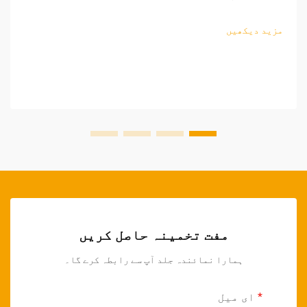
اوزار کا منڈی مسلسل وسیع ہو رہی ہے۔ منافع بخش ساٹھی
فروخت کے مواقع تلاش کرنے والے ریٹیلرز کے لیے، باغبانی
مزید دیکھیں
کے اوزار کی ذرائع کاری کی پیچیدگیوں کو سمجھنا...
مفت تخمینہ حاصل کریں
ہمارا نمائندہ جلد آپ سے رابطہ کرے گا۔
ای میل