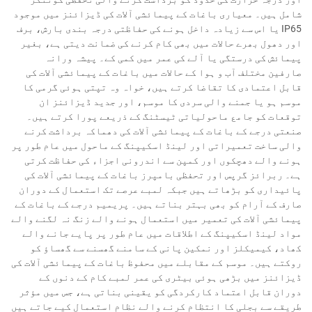
شامل ہیں۔ معیاری باغات کے پیمائشی آلات کی ڈیزائنز میں موجود
IP65 یا اس سے زیادہ داخل ہونے کی حفاظتی درجہ بندی بارش، برف
اور دھول بھرے حالات میں بھی کام کرنے کی ضمانت دیتی ہے، بغیر
پیمائش کی درستگی یا آلے کی عمر میں کمی کے۔ پیشہ ورانہ
صارفین مختلف آب و ہوا کے حالات میں باغات کے پیمائشی آلات کی
قابل اعتمادی کا تقاضا کرتے ہیں، خواہ وہ تپتی ہوئی گرمی کا
موسم ہو یا جمنے والی سردی کا موسم، اور جدید ڈیزائنز ان
توقعات کو جامع ماحولیاتی ٹیسٹنگ کے ذریعے پورا کرتے ہیں۔
صنعتی درجے کے باغات کے پیمائشی آلات کی دھماکہ برداشت کرنے
والی ساخت تعمیراتی اور لینڈ اسکیپنگ کے ماحول میں عام طور پر
ہونے والے دھچکوں اور کمپن سے اندرونی اجزاء کی حفاظت کرتی
ہے۔ ربرائز گرپس اور تحفظی بامپرز باغات کے پیمائشی آلات کی
پائیداری کو بڑھاتے ہیں جبکہ لمبے عرصے تک استعمال کے دوران
صارف کے آرام کو بھی بہتر بناتے ہیں۔ پریمیم درجے کے باغات کے
پیمائشی آلات کی تعمیر میں استعمال ہونے والے زنگ نہ لگنے والے
مواد لینڈ اسکیپنگ کے اطلاقات میں عام طور پر پایے جانے والے
کھاد، کیمیکلز اور نمکین پانی کے سامنے گھسنے سے گھساؤ کو
روکتے ہیں۔ موسم کے مقابلے میں محفوظ باغات کے پیمائشی آلات کی
ڈیزائنز میں بڑھی ہوئی بیٹری کی عمر لمبے کام کے دنوں کے
دوران قابل اعتماد کارکردگی کو یقینی بناتی ہے، جس میں مؤثر
طریقے سے بجلی کا انتظام کرنے والے نظام استعمال کیے جاتے ہیں