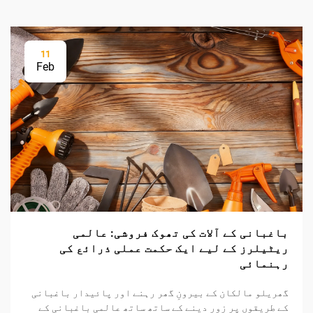
11
Feb
باغبانی کے آلات کی تھوک فروشی: عالمی
ریٹیلرز کے لیے ایک حکمت عملی ذرائع کی
رہنمائی
گھریلو مالکان کے بیرونِ گھر رہنے اور پائیدار باغبانی
کے طریقوں پر زور دینے کے ساتھ ساتھ عالمی باغبانی کے