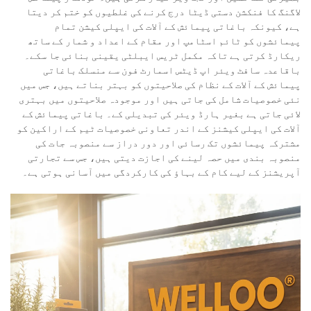
لاگنگ کا فنکشن دستی ڈیٹا درج کرنے کی غلطیوں کو ختم کر دیتا
ہے، کیونکہ باغاتی پیمائش کے آلات کی ایپلی کیشن تمام
پیمائشوں کو ٹائم اسٹامپ اور مقام کے اعداد و شمار کے ساتھ
ریکارڈ کرتی ہے تاکہ مکمل ٹریس ایبلٹی یقینی بنائی جا سکے۔
باقاعدہ سافٹ ویئر اپ ڈیٹس اسمارٹ فون سے منسلک باغاتی
پیمائش کے آلات کے نظام کی صلاحیتوں کو بہتر بناتے ہیں، جس میں
نئی خصوصیات شامل کی جاتی ہیں اور موجودہ صلاحیتوں میں بہتری
لائی جاتی ہے بغیر ہارڈ ویئر کی تبدیلی کے۔ باغاتی پیمائش کے
آلات کی ایپلی کیشنز کے اندر تعاونی خصوصیات ٹیم کے اراکین کو
مشترکہ پیمائشوں تک رسائی اور دور دراز سے منصوبہ جات کی
منصوبہ بندی میں حصہ لینے کی اجازت دیتی ہیں، جس سے تجارتی
آپریشنز کے لیے کام کے بہاؤ کی کارکردگی میں آسانی ہوتی ہے۔