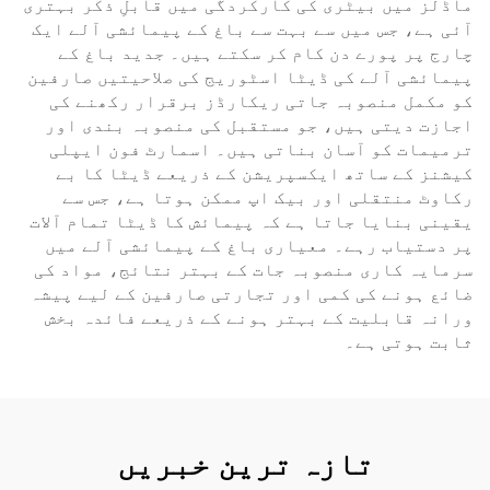
ماڈلز میں بیٹری کی کارکردگی میں قابلِ ذکر بہتری
آئی ہے، جس میں سے بہت سے باغ کے پیمائشی آلے ایک
چارج پر پورے دن کام کر سکتے ہیں۔ جدید باغ کے
پیمائشی آلے کی ڈیٹا اسٹوریج کی صلاحیتیں صارفین
کو مکمل منصوبہ جاتی ریکارڈز برقرار رکھنے کی
اجازت دیتی ہیں، جو مستقبل کی منصوبہ بندی اور
ترمیمات کو آسان بناتی ہیں۔ اسمارٹ فون ایپلی
کیشنز کے ساتھ ایکسپریشن کے ذریعے ڈیٹا کا بے
رکاوٹ منتقلی اور بیک اپ ممکن ہوتا ہے، جس سے
یقینی بنایا جاتا ہے کہ پیمائش کا ڈیٹا تمام آلات
پر دستیاب رہے۔ معیاری باغ کے پیمائشی آلے میں
سرمایہ کاری منصوبہ جات کے بہتر نتائج، مواد کی
ضائع ہونے کی کمی اور تجارتی صارفین کے لیے پیشہ
ورانہ قابلیت کے بہتر ہونے کے ذریعے فائدہ بخش
ثابت ہوتی ہے۔
تازہ ترین خبریں