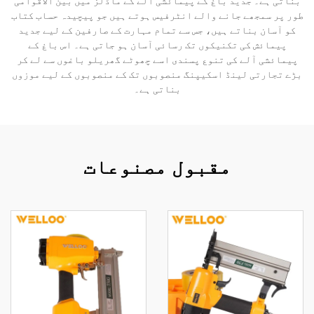
بناتی ہے۔ جدید باغ کے پیمائشی آلے کے ماڈلز میں بین الاقوامی
طور پر سمجھے جانے والے انٹرفیس ہوتے ہیں جو پیچیدہ حساب کتاب
کو آسان بناتے ہیں، جس سے تمام مہارت کے صارفین کے لیے جدید
پیمائش کی تکنیکوں تک رسائی آسان ہو جاتی ہے۔ اس باغ کے
پیمائشی آلے کی تنوع پسندی اسے چھوٹے گھریلو باغوں سے لے کر
بڑے تجارتی لینڈ اسکیپنگ منصوبوں تک کے منصوبوں کے لیے موزوں
بناتی ہے۔
مقبول مصنوعات