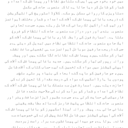
میں خود بخود جی پی ایس کے متناسق نقاط اور پیمائش کے اعداد و
شمار کو شامل کر دیا جاتا ہے تاکہ منصوبہ جات کی مکمل
دستاویزی کارروائی ممکن ہو سکے۔ کلاؤڈ اسٹوریج کی انٹیگریشن
کے ذریعے باغاتی پیمائش کے آلات کے اعداد و شمار مختلف ڈیوائسز
اور ٹیم کے اراکین تک رسائی کے قابل رہتے ہیں، جس سے تعاونی
منصوبہ بندی اور دور دراز سے منصوبہ جات کے انتظام کو فروغ
ملتا ہے۔ اسمارٹ فون کی رابطہ کاری باغاتی پیمائش کے آلات کو
ایک جامع منصوبہ جات کے انتظامی نظام میں تبدیل کر دیتی ہے،
جس کے ذریعے صارفین موبائل ڈیوائسز سے ہی تفصیلی سائٹ نقشے
تیار کر سکتے ہیں، پیمائش کے نشانات لگا سکتے ہیں اور پیشہ
ورانہ رپورٹس تیار کر سکتے ہیں۔ جدید باغاتی پیمائش کے آلات کی
ایپلی کیشنز میں مواد کے تخمین کے لیے حساب کتاب کے آلات شامل
ہیں، جو صارفین کو ماپے گئے ابعاد کی بنیاد پر مٹی، ملچ،
پودوں یا ہارڈ اسکیپ کے مواد کی درست مقدار کا تعین کرنے کی
اجازت دیتے ہیں۔ اسمارٹ فون سے منسلک باغاتی پیمائش کے آلات کے
نظام کی اعداد و شمار کو برآمد کرنے کی صلاحیت متعدد فائل
فارمیٹس کی حمایت کرتی ہے، جس سے مشہور ڈیزائن سافٹ ویئر اور
منصوبہ جات کے انتظامی پلیٹ فارمز کے ساتھ مطابقت یقینی
بنائی جاتی ہے۔ پیشہ ورانہ لینڈ اسکیپرز کو باغاتی پیمائش کے
آلات کی ایپلی کیشنز میں شامل کلائنٹ پیش کرنے کی خصوصیات سے
فائدہ ہوتا ہے، جو میدانی پیمائشوں سے براہ راست زبردست
بصیرتی نمائشیں اور تجاویز تیار کرتی ہیں۔ خودکار پیمائش