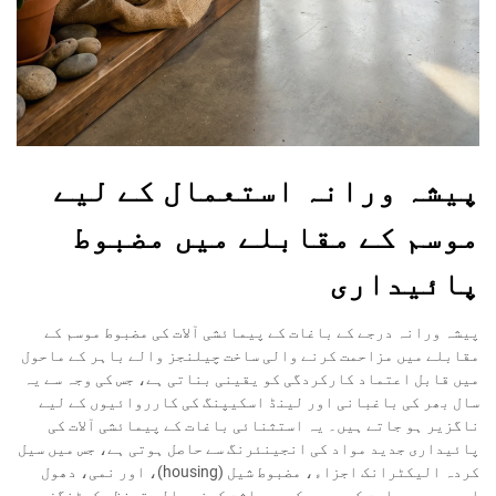
پیشہ ورانہ استعمال کے لیے
موسم کے مقابلے میں مضبوط
پائیداری
پیشہ ورانہ درجے کے باغات کے پیمائشی آلات کی مضبوط موسم کے
مقابلے میں مزاحمت کرنے والی ساخت چیلنجز والے باہر کے ماحول
میں قابل اعتماد کارکردگی کو یقینی بناتی ہے، جس کی وجہ سے یہ
سال بھر کی باغبانی اور لینڈ اسکیپنگ کی کارروائیوں کے لیے
ناگزیر ہو جاتے ہیں۔ یہ استثنائی باغات کے پیمائشی آلات کی
پائیداری جدید مواد کی انجینئرنگ سے حاصل ہوتی ہے، جس میں سیل
کردہ الیکٹرانک اجزاء، مضبوط شیل (housing)، اور نمی، دھول
اور درجہ حرارت کی حدود کو برداشت کرنے والی تحفظی کوٹنگز