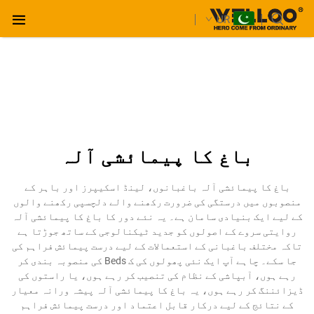
UR
باغ کا پیمائشی آلہ
باغ کا پیمائشی آلہ باغبانوں، لینڈ اسکیپرز اور باہر کے
منصوبوں میں درستگی کی ضرورت رکھنے والے دلچسپی رکھنے والوں
کے لیے ایک بنیادی سامان ہے۔ یہ نئے دور کا باغ کا پیمائشی آلہ
روایتی سروے کے اصولوں کو جدید ٹیکنالوجی کے ساتھ جوڑتا ہے
تاکہ مختلف باغبانی کے استعمالات کے لیے درست پیمائش فراہم کی
جا سکے۔ چاہے آپ ایک نئی پھولوں کی ک Beds کی منصوبہ بندی کر
رہے ہوں، آبپاشی کے نظام کی تنصیب کر رہے ہوں، یا راستوں کی
ڈیزائننگ کر رہے ہوں، یہ باغ کا پیمائشی آلہ پیشہ ورانہ معیار
کے نتائج کے لیے درکار قابل اعتماد اور درست پیمائش فراہم