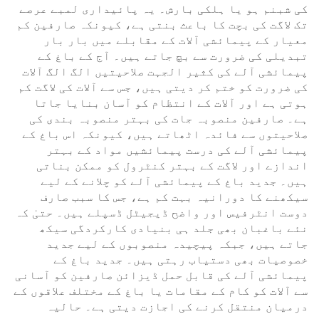
کی شبنم ہو یا ہلکی بارش۔ یہ پائیداری لمبے عرصے
تک لاگت کی بچت کا باعث بنتی ہے، کیونکہ صارفین کم
معیار کے پیمائشی آلات کے مقابلے میں بار بار
تبدیلی کی ضرورت سے بچ جاتے ہیں۔ آج کے باغ کے
پیمائشی آلے کی کثیر الجہت صلاحیتیں الگ الگ آلات
کی ضرورت کو ختم کر دیتی ہیں، جس سے آلات کی لاگت کم
ہوتی ہے اور آلات کے انتظام کو آسان بنایا جاتا
ہے۔ صارفین منصوبہ جات کی بہتر منصوبہ بندی کی
صلاحیتوں سے فائدہ اٹھاتے ہیں، کیونکہ اس باغ کے
پیمائشی آلے کی درست پیمائشیں مواد کے بہتر
اندازے اور لاگت کے بہتر کنٹرول کو ممکن بناتی
ہیں۔ جدید باغ کے پیمائشی آلے کو چلانے کے لیے
سیکھنے کا دورانیہ بہت کم ہے، جس کا سبب صارف
دوست انٹرفیس اور واضح ڈیجیٹل ڈسپلے ہیں۔ حتیٰ کہ
نئے باغبان بھی جلد ہی بنیادی کارکردگی سیکھ
جاتے ہیں، جبکہ پیچیدہ منصوبوں کے لیے جدید
خصوصیات بھی دستیاب رہتی ہیں۔ جدید باغ کے
پیمائشی آلے کی قابل حمل ڈیزائن صارفین کو آسانی
سے آلات کو کام کے مقامات یا باغ کے مختلف علاقوں کے
درمیان منتقل کرنے کی اجازت دیتی ہے۔ حالیہ