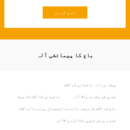
جمع کریں
باغ کا پیمائشی آلہ
پیشہ ورانہ باغبانی کے آلات
کھرپ کو پکڑنے والا آلہ
باغبانی کا آلات کا سیٹ
باغ کے آلات کا سیٹ، ہاتھ سے استعمال ہونے والے آلات
کھڑے ہو کر کھرپ نکالنے والا آلہ