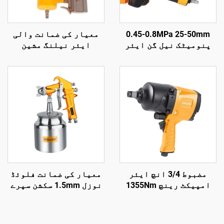
0.45-0.8MPa 25-50mm
معیار کی ضمانت والی
پنومیٹک نیل گن ایئر
ایئر نیلنگ مشین
نیل گن لکڑی کی تراش کے
پنومیٹک ٹولز لکڑی کی
لیے ایئر ٹولز پنومیٹک
نیلنگ مشین
نیل گن
مضبوط 3/4 انچ ایئر
معیار کی ضمانت فلوئڈ
امپیکٹ رینچ 1355Nm
نوزل 1.5mm سکشن سپرے
ٹارک پنومیٹک پاور ٹول
گن 3.5-5 بار پنومیٹک
آٹو مرمت کے لیے
سپرے گن