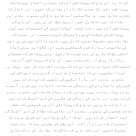
کرتا ہے۔ اس باغ کے پیمائشی آلے کے بنیادی افعال میں فاصلہ
پیمائش، رقبہ کا حساب لگانا، اونچائی کا تعین، اور ڈھال کا
تجزیہ شامل ہیں۔ یہ صلاحیتیں اسے جامع باغ کی منصوبہ بندی اور
نفاذ کے لیے ناقابلِ تصور اہمیت عطا کرتی ہیں۔ اس باغ کے
پیمائشی آلے میں اندراج شدہ ٹیکنالوجی کی خصوصیات میں لیزر
پیمائش کی ٹیکنالوجی، ڈیجیٹل ڈسپلے سسٹم، اور موسم کے
مقابلے میں مضبوط تعمیر شامل ہیں۔ جدید ماڈلز میں جی پی ایس
کی صلاحیت، اسمارٹ فون کنیکٹیویٹی، اور کلاؤڈ پر مبنی ڈیٹا
اسٹوریج شامل ہوتی ہے، جس سے صارفین اپنی پیمائش کے تفصیلی
ریکارڈز برقرار رکھ سکتے ہیں۔ اس باغ کے پیمائشی آلے کے
استعمالات بنیادی باغبانی کے کاموں سے آگے بڑھ کر ہیں۔ پیشہ ور
لینڈ اسکیپرز اس کا استعمال جائیداد کے سروے، آبپاشی کی
منصوبہ بندی، اور ہارڈ اسکیپ کی تنصیب کے لیے کرتے ہیں۔
گھریلو باغبان اس کی درستگی سے فائدہ اٹھاتے ہیں جب وہ اُبھرے
ہوئے بیڈز بناتے ہیں، پودوں کے درمیان فاصلے کی منصوبہ بندی
کرتے ہیں، اور باہر کی زندگی کی جگہوں کی ڈیزائننگ کرتے ہیں۔
زراعت کے ماہرین اس باغ کے پیمائشی آلے پر کھیتوں کے نقشہ
جات، فصلوں کی منصوبہ بندی، اور نکاسی کے نظام کی ڈیزائننگ کے
لیے انحصار کرتے ہیں۔ اس کا ارگونومک ڈیزائن طویل عرصے تک
استعمال کے دوران آرام دہ آپریشن کو یقینی بناتا ہے، جبکہ
مضبوط تعمیر اسے سخت باہر کے حالات کا مقابلہ کرنے کے قابل