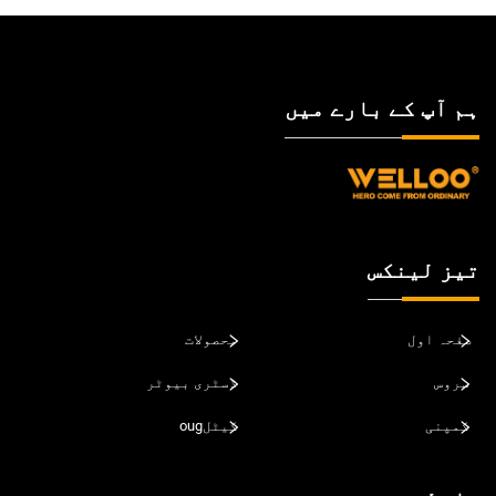
ہم آپ کے بارے میں
تیز لینکس
صفحہ اول
محصولات
سروس
ڈسٹری بیوٹر
کمپنی
کیٹلoug