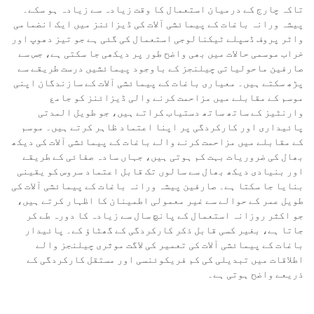
تاکہ چارج کے درمیان استعمال کا وقت زیادہ سے زیادہ ہو سکے۔
پیشہ ورانہ باغات کے پیمائشی آلات کی ڈیزائنز میں ایک انضمامی
واٹر پروف ڈسپلے ٹیکنالوجی استعمال کی گئی ہے جو تیز دھوپ اور
خراب موسمی حالات میں بھی واضح طور پر دیکھی جا سکتی ہے، جس سے
صارفین ماحولیاتی چیلنجز کے باوجود پیمائشیں درست طریقے سے
پڑھ سکتے ہیں۔ معیاری باغات کے پیمائشی آلات کے سازندگان اپنی
موسم کے مقابلے میں مزاحمت کرنے والی ڈیزائنز کو جامع
وارنٹیز کے ساتھ ساتھ دستیاب کراتے ہیں، جو طویل المدتی
پائیداری اور کارکردگی پر اپنا اعتماد ظاہر کرتے ہیں۔ موسم
کے مقابلے میں مزاحمت کرنے والے باغات کے پیمائشی آلات کی دیکھ
بھال کی ضروریات بہت کم ہوتی ہیں، جہاں سادہ صفائی کے طریقے
اور بنیادی دیکھ بھال سے سالوں تک قابل اعتماد سروس کو یقینی
بنایا جا سکتا ہے۔ صارفین پیشہ ورانہ باغات کے پیمائشی آلات کی
طویل عمر کے حوالے سے غیر معمولی اطمینان کا اظہار کرتے ہیں،
جو اکثر روزانہ استعمال کے پانچ سال سے زیادہ کا دورہ طے کر
جاتا ہے، بغیر کسی قابل ذکر کارکردگی کے گھٹاؤ کے۔ پائیدار
باغات کے پیمائشی آلات کی تعمیر کی لاگت موثری چیلنجز والے
اطلاقات میں تبدیلی کی کم فریکوئنسی اور مستقل کارکردگی کے
ذریعے واضح ہوتی ہے۔