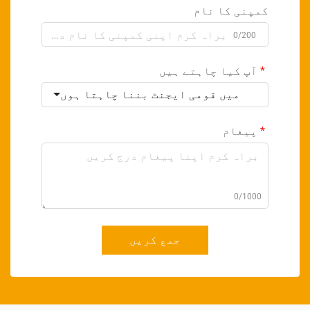
کمپنی کا نام
0/200
آپ کیا چاہتے ہیں
میں قومی ایجنٹ بننا چاہتا ہوں
پیغام
0/1000
جمع کریں