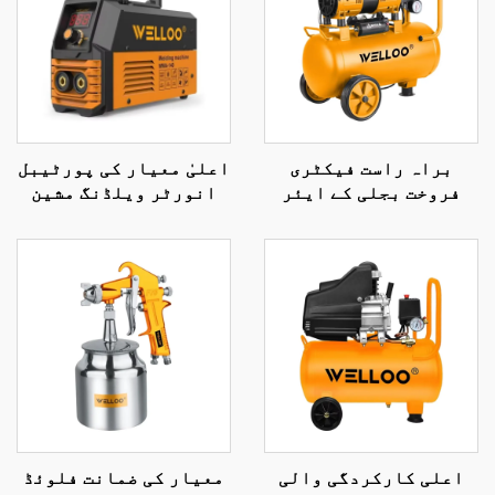
براہ راست فیکٹری
اعلیٰ معیار کی پورٹیبل
فروخت بجلی کے ایئر
انورٹر ویلڈنگ مشین
کمپریسر، ہوا کی
35-50V ہائی فریکوئنسی
منتقلی 100 لیٹر/منٹ،
گھریلو ویلڈنگ مشین
1300 ویٹ بجلی سے چلنے
ڈیجیٹل ڈسپلے ایل سی
والا ایئر کولڈ کمپریسر
ڈی کے ساتھ
اعلی کارکردگی والی
معیار کی ضمانت فلوئڈ