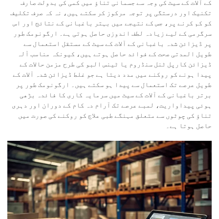
کے آلات کے سیٹ کی وجہ سے جسمانی تناؤ میں کمی کی بدولت صارف
تکنیک اور درستگی پر توجہ مرکوز کر سکتے ہیں، نہ کہ صرف تکلیف
کو کم کرنے پر، جس کے نتیجے میں بہتر باغبانی کے نتائج اور اس
سرگرمی کے لیے زیادہ لطف اندوزی حاصل ہوتی ہے۔ ارگونومک طور
پر ڈیزائن شدہ باغبانی کے آلات کے سیٹ کے مستقل استعمال سے
طویل المدتی صحت کے فوائد حاصل ہوتے ہیں، کیونکہ مناسب آلہ
ڈیزائن کارپل ٹنل سنڈروم یا ٹینس البو کی طرح مزمن حالات کے
پیدا ہونے کو روکنے میں مدد دیتا ہے جو غلط ڈیزائن شدہ آلات کے
طویل عرصے تک استعمال سے پیدا ہو سکتے ہیں۔ ارگونومک طور پر
برتر باغبانی کے آلات کے سیٹ میں سرمایہ کاری کا فائدہ بڑھی
ہوئی پیداواریت، لمبے عرصے تک آرام دہ کام کے دوران اور دہری
تناؤ کی چوٹوں سے متعلق مہنگے طبی علاج کو روکنے کی صورت میں
حاصل ہوتا ہے۔