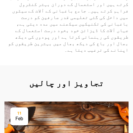
کرتے ہیں اور استعمال کے دوران بہتر کنٹرول
فراہم کرتے ہیں۔ جامع باغبانی کے آلات کے سیٹوں
میں داخل کی گئی تعلیمی قدر صارفین کو درست
باغبانی کی تکنیکیں سیکھنے میں مدد دیتی ہے،
جہاں آلات کا ڈیزائن خود بخود درست استعمال کے
طریقوں کی رہنمائی کرتا ہے اور پودوں کی دیکھ
بھال اور باغ کی دیکھ بھال میں بہترین طریقوں کو
اپنانے کی ترغیب دیتا ہے۔
تجاویز اور چالیں
11
Feb