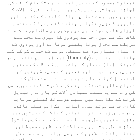
تھکاوٹ محسوس کیے بغیر لمبے عرصے تک کام کرنے کی
اجازت دی جاتی ہے۔ پیشہ ورانہ باغبانی کے آلات کے
سیٹوں میں درست ڈھانچے والے کاٹنے کے کنارے اور
ماہرین کے زیرِ نگرانی بنائے گئے بلیڈ کے ہندسی
اوزار شامل ہوتے ہیں جو پودوں پر صاف اور صحت مند
کاٹ لگاتے ہیں، جس سے پودوں کا تیزی سے صحت مند
طریقے سے بحال ہونا یقینی ہوتا ہے اور پودوں کے
درمیان بیماریوں کے منتقل ہونے کے خطرے کو کم کیا
جاتا ہے۔ متانیت (Durability) ایک اور اہم فائدہ ہے،
کیونکہ اعلیٰ معیار کے باغبانی کے آلات کے سیٹوں
میں پریمیم مواد اور تعمیر کے جدید طریقوں کو
استعمال کیا جاتا ہے جو باقاعدہ استعمال کے
دوران سالوں تک ٹکے رہنے کی صلاحیت رکھتے ہیں، جس
کی وجہ سے یہ سستے متبادل آلات کو بار بار تبدیل
کرنے کے مقابلے میں لمبے عرصے تک قیمتی سرمایہ
کاری ثابت ہوتے ہیں۔ آسانی ایک اہم عملی فائدہ
ہے، جہاں زیادہ تر باغبانی کے آلات کے سیٹوں میں
منظم اسٹوریج حل جیسے لے جانے کے لیے کیس یا ٹول
رولز شامل ہوتے ہیں جو آلات کو منظم، محفوظ اور
مختلف باغ کے علاقوں کے درمیان آسانی سے منتقل