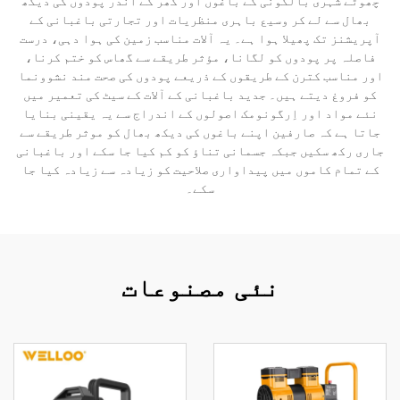
چھوٹے شہری بالکونی کے باغوں اور گھر کے اندر پودوں کی دیکھ
بھال سے لے کر وسیع باہری منظریات اور تجارتی باغبانی کے
آپریشنز تک پھیلا ہوا ہے۔ یہ آلات مناسب زمین کی ہوا دہی، درست
فاصلہ پر پودوں کو لگانا، مؤثر طریقے سے گھاس کو ختم کرنا،
اور مناسب کترن کے طریقوں کے ذریعے پودوں کی صحت مند نشوونما
کو فروغ دیتے ہیں۔ جدید باغبانی کے آلات کے سیٹ کی تعمیر میں
نئے مواد اور اِرگونومک اصولوں کے اندراج سے یہ یقینی بنایا
جاتا ہے کہ صارفین اپنے باغوں کی دیکھ بھال کو موثر طریقے سے
جاری رکھ سکیں جبکہ جسمانی تناؤ کو کم کیا جا سکے اور باغبانی
کے تمام کاموں میں پیداواری صلاحیت کو زیادہ سے زیادہ کیا جا
سکے۔
نئی مصنوعات