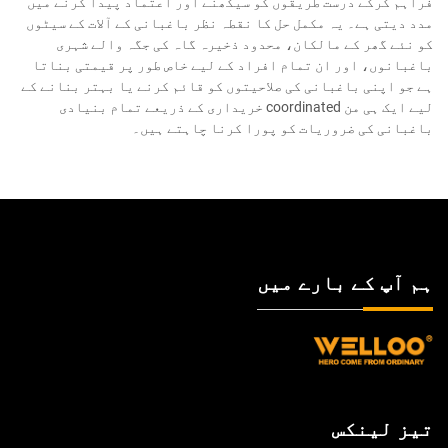
فراہم کرکے درست طریقوں کو سیکھنے اور اعتماد پیدا کرنے میں
مدد دیتی ہے۔ یہ مکمل حل کا نقطہ نظر باغبانی کے آلات کے سیٹوں
کو نئے گھر کے مالکان، محدود ذخیرہ گاہ کی جگہ والے شہری
باغبانوں، اور ان تمام افراد کے لیے خاص طور پر قیمتی بناتا
ہے جو اپنی باغبانی کی صلاحیتوں کو قائم کرنے یا بہتر بنانے کے
لیے ایک ہی من coordinated خریداری کے ذریعے تمام بنیادی
باغبانی کی ضروریات کو پورا کرنا چاہتے ہیں۔
ہم آپ کے بارے میں
تیز لینکس