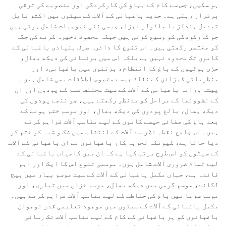
ہو سکیں، جس سے کام کے بہاؤ کی کارکردگی اور منصوبے کی ترقی
برقرار رہتی ہے۔ جدید باغبانی کے آلات کے سیٹوں میں اکثر قابل
تبدیل ہندلز یا ماڈولر اجزاء جیسی نئی خصوصیات شامل ہوتی ہیں
جو کارکردگی کو وسیع کرتی ہیں جبکہ محفوظ ذخیرہ کرنے کی جگہ
کو مختصر رکھتی ہیں۔ اس تنوع کا دائرہ صرف بنیادی باغبانی کے
کاموں تک محدود نہیں ہے بلکہ اس میں بونسائی کی دیکھ بھال،
جڑی بوٹیوں کے باغ کا انتظام، برتنوں میں باغبانی، اور
منظریاتی ڈیزائن کے نفاذ جیسے مخصوص اطلاقات بھی شامل ہیں۔
پیشہ ورانہ باغبانی کے آلات کے سیٹ مختلف قسم کے پودوں اور ان
کے نشوونما کے مراحل کو مدنظر رکھتے ہیں، جو ننھے پودوں کی
دیکھ بھال، بالغ پودوں کی دیکھ بھال، اور موسم ختم ہونے کے
بعد باغ کی صفائی جیسے کاموں کے لیے مناسب آلات فراہم کرتے
ہیں۔ اس جامع نقطہ نظر سے آلات کے انتخاب میں شک و شبہ کو ختم کر
دیا جاتا ہے، کیونکہ تجربہ کار باغبانوں نے ان باغبانی کے آلات
کے سیٹوں کو اس طرح مرتب کیا ہے کہ ان میں کامیاب باغبانی کے
لیے تمام ضروری آلات شامل ہوں۔ موسمی تنوع اس کا ایک اور اہم
فائدہ ہے، جہاں مکمل باغبانی کے آلات کے سیٹ موسم بہار میں بیج
لگانے، موسم گرمی میں دیکھ بھال، موسم خزاں میں تیاری، اور
موسم سرما میں باغ کی حفاظت کے لیے مناسب آلات فراہم کرتے ہیں۔
مکمل باغبانی کے آلات کے سیٹوں میں موجود تعلیمی قدر نوجوان
باغبانوں کو ہر باغبانی کے کام کے لیے مناسب آلات تک رسائی