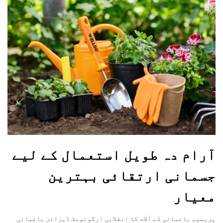
آرام دہ طویل استعمال کے لیے
جسمانی ارتقائی بہترین
معیار
پریمیم باغبانی کے آلات کا انقلابی ارگونومک ڈیزائن باغبانی