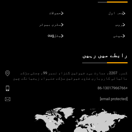
صفحہ اول
محصولات
سروس
ڈسٹری بیوٹر
کمپنی
کیٹلoug
رابطے میں رہیں
کمرہ 2207، عمارت بی، فیوٹین گنزا، نمبر 99، چھٹی سڑک،
مالیاتی کاروباری ضلع، فیوٹین سڑک، جنہوا، زیجیانگ، چین
+86-13017966766
[email protected]