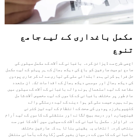
مکمل باغداری کے لیے جامع
تنوع
اچھی طرح سے ڈیزائن کردہ باغبانی کے آلات کے مکمل سیٹوں کی
جامع نوعیت صارفین کو باغ کی دیکھ بھال کے ہر پہلو کے لیے مکمل
حل فراہم کرتی ہے، ابتدائی مٹی کی تیاری سے لے کر جاری پودوں
کی دیکھ بھال اور موسمی دیکھ بھال کے اقدامات تک۔ ان متعدد
مقاصد کے لیے استعمال ہونے والے باغبانی کے آلات کے سیٹوں میں
عام طور پر مختلف باغبانی کے کاموں کے لیے مخصوص آلات شامل
ہوتے ہیں، جیسے مٹی کو ہوا دینے کے لیے درستگی والے
کلچیویٹرز، پودوں کی صحت کے انتظام کے لیے تیز کترنی
قینچیاں، اور درست بیج لگانے اور منتقلی کے کاموں کے لیے آرام
دہ ٹراؤلز۔ مکمل باغبانی کے آلات کے سیٹوں میں آلات کا غور سے
منتخب کردہ انتخاب یہ یقینی بناتا ہے کہ صارفین مختلف
باغبانی کے کاموں کے درمیان بغیر کسی رُکاوٹ کے بآسانی منتقل