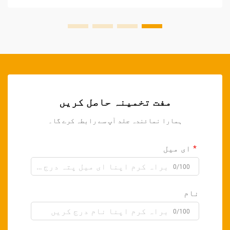
مفت تخمینہ حاصل کریں
ہمارا نمائندہ جلد آپ سے رابطہ کرے گا۔
ای میل
0/100
نام
0/100