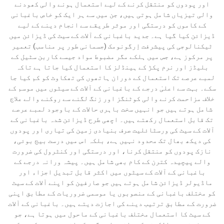
اور پودوں کو منتقل کرنے کے لیے استعمال ہونے والی کھودنے
والی تیزیاں شامل ہوتی ہیں، جن میں سے ہر ایک کو خاص باغبانی
کے کاموں کو درستگی اور موثر طریقے سے انجام دینے کے لیے
ڈیزائن کیا گیا ہے۔ جدید باغبانی کے آلات کے سیٹ کی ڈیزائن میں
ٹیکنالوجی کی پیشرفت اِرگونومک (جسمانی طور پر مناسب) تعمیر
پر مرکوز ہے، جس میں ہلکے مگر مضبوط مواد جیسے کاربن سٹیل کے
بلیڈز اور نرم پکڑ کے ہینڈلز کا استعمال کیا جاتا ہے تاکہ
لمبے عرصے تک استعمال کے دوران ہاتھوں کی تھکاوٹ کو کم کیا جا
سکے۔ بہت سے اعلیٰ درجے کے باغبانی کے آلات کے سیٹوں میں موسم کے
خلاف مزاحمت کرنے والی کوٹنگز اور زنگ لگنے سے روکنے والے علاج
شامل ہوتے ہیں جو انہیں سخت باہری حالات کے باوجود لمبے عرصے
تک قابل استعمال رکھتے ہیں۔ اچھی طرح ڈیزائن شدہ باغبانی کے
آلات کے سیٹ کی ورسٹائلیت صرف بنیادی زمین کی تیاری اور پودوں
کی دیکھ بھال تک محدود نہیں ہے، بلکہ اس میں درست بیج بوئی،
نازک پودوں کو منتقل کرنا، اور درستگی اور کنٹرول کی ضرورت
والے پیچیدہ کترن کے کام بھی شامل ہیں۔ پیشہ ورانہ درجے کے
باغبانی کے آلات کے سیٹوں میں اکثر قابل تبدیل اجزاء اور
ماڈیولر ڈیزائن شامل ہوتے ہیں جو صارفین کو اپنے آلات کے سیٹ
کو مختلف باغبانی کے منصوبوں یا موسمی ضروریات کے مطابق اپنی
ضرورت کے مطابق ترتیب دینے کی اجازت دیتے ہیں۔ باغبانی کے آلات
کے سیٹ کا استعمال مختلف باغبانی کے ماحول میں ہوتا ہے، جو