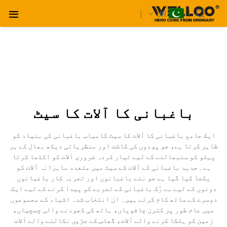
UR
باغبانی کا آلات کا سیٹ
ایک جامع باغبانی کا آلات کا سیٹ کامیاب باغبانی کی بنیاد کو
ظاہر کرتا ہے، جو پودوں کی کاشت اور منظریاتی دیکھ بھال کے ہر
پہلو کو سنبھالنے کے لیے تیار کردہ ضروری آلات کو اکٹھا کرتا
ہے۔ جدید باغبانی کے آلات کے سیٹ میں متعدد ماہرانہ آلات کو
یکجا کیا گیا ہے جو نئے باغبانوں اور تجربہ کار باغبانوں
دونوں کے لیے بے رُک باغبانی کے تجربے کو پیدا کرنے کے لیے ایک
دوسرے کے ساتھ کام کرتے ہیں۔ ان انتخاب شدہ اشیاء کے مجموعوں
میں عام طور پر کترن چاقویاں، ہاتھ کی کھودنے والی چمچیاں،
زمین کو ہلکا کرنے والے آلات، گھاس کے جڑیں نکالنے والے آلات