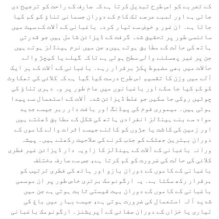
کے تجربے کو اس طرح تبدیل کرتا ہے کہ صارف کے راحت کو ترجیح دی
جاتی ہے اور لمبے عرصے تک کام کے دوران جسمانی تناؤ کو کم کیا
جاتا ہے۔ ان غور و خوض سے تیار کردہ باغبانی کے آلات کے سیٹ میں
سائنسی طور پر تحقیق شدہ گرفت کے ڈیزائن شامل ہیں جو قدرتی
ہاتھ کی حالت کے مطابق ہوتے ہیں، جن میں نرم ہینڈلز ہوتے ہیں
جن پر غیر پھسلنے والی سطح ہوتی ہے تاکہ گیلے یا کیچڑ والے
حالات میں بھی مضبوط پکڑ برقرار رہے۔ باغبانی کے آلات کے ہر ایک
آلے میں وزن کا تقسیم اس طرح درست کیا گیا ہے کہ کلائی کی تھکاوٹ
کو کم کیا جا سکے اور باغبانوں میں عام طور پر وہ دہری تناؤ کی
چوٹیں روکی جا سکیں جو غلط ڈیزائن شدہ آلات کے استعمال سے پیدا
ہوتی ہیں۔ میموری فوم کی پیڈنگ اور بافت دار ربر جیسے جدید
مواد سے بنے ہینڈلز انفرادی ہاتھ کی شکل کے مطابق ڈھلتے ہیں
اور زمین کی کاشت یا جڑوں کو کاٹنے جیسے اثرات والے کاموں کے
دوران بہترین جھٹکے کو جذب کرنے کی صلاحیت رکھتے ہیں۔ پیشہ
ورانہ باغبانی کے آلات کے ہینڈلز کا زاویہ دار ڈیزائن غیر فطری
کلائی کی حالت کی ضرورت کو کم کرتا ہے، جس سے صارف مختلف
باغبانی کے کاموں کے دوران بازو اور ہاتھ کی فطری ترتیب کو
برقرار رکھ سکتا ہے۔ یہ ارگونومک برتری خاص طور پر ان موسمی
باغبانی کے کاموں کے دوران بہت قیمتی ثابت ہوتی ہے جن میں
شدید آلہ استعمال کی ضرورت ہوتی ہے، جیسے بہار میں باغ کی
تیاری یا خزاں کے دوران صفائی کے آپریشنز۔ ارگونومک باغبانی