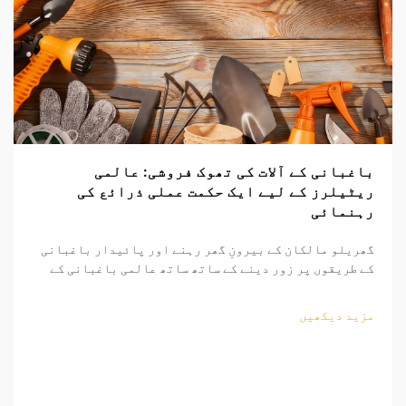
باغبانی کے آلات کی تھوک فروشی: عالمی
ریٹیلرز کے لیے ایک حکمت عملی ذرائع کی
رہنمائی
گھریلو مالکان کے بیرونِ گھر رہنے اور پائیدار باغبانی
کے طریقوں پر زور دینے کے ساتھ ساتھ عالمی باغبانی کے
اوزار کا منڈی مسلسل وسیع ہو رہی ہے۔ منافع بخش ساٹھی
فروخت کے مواقع تلاش کرنے والے ریٹیلرز کے لیے، باغبانی
مزید دیکھیں
کے اوزار کی ذرائع کاری کی پیچیدگیوں کو سمجھنا...