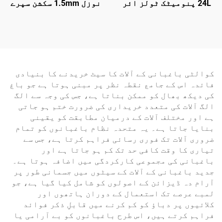
24L پنومیٹک ٹولز ائر
نوزل 1.5mm سکشن سپرے
کمپریسر 1.5KW/2HP
گن 3.5-5 بار پنومیٹک
175L/min آؤٹ پٹ
سپرے گن
کوالٹی باغبانی کے آلات کا سیٹ خریدنے کا بنیادی
فائدہ اس کے جامع نقطہ نظر پر مبنی ہوتا ہے جو باغ
کی دیکھ بھال کو ممکن بناتا ہے، جس کی وجہ سے الگ
الگ آلات کی متعدد خریداری کی ضرورت ختم ہو جاتی
ہے اور مختلف آلات کے درمیان مطابقت کو یقینی
بنایا جاتا ہے۔ یہ متحدہ نظام باغبانوں کو تمام
ضروری آلات تک فوری رسائی فراہم کرتا ہے، جس سے
تیاری کا وقت کافی حد تک کم ہو جاتا ہے اور
باغبانی کی مجموعی کارکردگی میں اضافہ ہوتا ہے۔
جدید باغبانی کے آلات کے سیٹوں میں جسمانی طور پر
آرام دہ ڈیزائن کے اصولوں کو شامل کیا گیا ہے، جو
لمبے عرصے تک استعمال کے دوران ہاتھوں اور
کلائیوں پر دباؤ کو کم کرنے میں قابلِ ذکر فوائد
فراہم کرتے ہیں، اس طرح باغبانوں کو بے آرامی یا