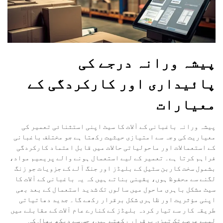
پیشہ ورانہ درجے کی
پائیداری اور کارکردگی کے
معیارات
پیشہ ورانہ باغبانی کے آلات کا سیٹ اپنی استثنائی تعمیر کی
معیاریت کی وجہ سے امتیازی حیثیت رکھتا ہے جو مختلف باغبانی
کے استعمالات اور ماحولیاتی حالات میں قابل اعتماد کارکردگی
فراہم کرتا ہے۔ تعمیر کے لیے استعمال ہونے والے پریمیم مواد،
بشمول سخت کاربن سٹیل کے بلیڈز اور جنگ آلے کے جزویات جو زنگ
لگنے سے محفوظ ہوں، یقینی بناتے ہیں کہ یہ باغبانی کے آلات کا
سیٹ مشکل باہری ماحول میں سالوں تک شدید استعمال کے بعد بھی
اپنی مؤثریت اور ظاہری شکل برقرار رکھے گا۔ جدید دھاتیاتی
طریقہ کار سے تیار کردہ بلیڈز کے کنارے عام آلات کے مقابلے میں
لمبے عرصے تک تیزی برقرار رکھتے ہیں، جس سے دیکھ بھال کی