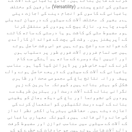
کرنے کے قابل بناتے ہیں۔ جامع باغبانی کے آلات کے
سیٹوں کی تنوع پسندی (Versatility) صارفین کو مختلف
باغبانی کے کاموں کو انجام دینے کی اجازت دیتی
ہے، بغیر کہ مختلف آلات کے سیٹوں کے درمیان تبدیلی
کیے، چاہے وہ نازک بیج کے پودوں کو منتقل کرنا
ہو، مضبوط مٹی کی کاشت ہو یا درستی کے ساتھ کاٹنے
کے آپریشنز ہوں۔ وقت کی بچت کے فوائد ان کارآمدی
کے فوائد سے واضح ہوتے ہیں جو اس وقت حاصل ہوتے
ہیں جب تمام ضروری آلات فوری طور پر دستیاب ہوں
اور انہیں ایک دوسرے کے ساتھ ہم آہنگی سے کام
کرنے کے لیے خاص طور پر ڈیزائن کیا گیا ہو۔ مناسب
باغبانی کے آلات کے سیٹوں کے ذریعے حاصل ہونے والے
پیشہ ورانہ نتائج باغ کی مجموعی صحت اور ظاہری
شکل کو بہتر بناتے ہیں، کیونکہ ماہرین کے زیرِ
نگرانی بنائے گئے آلات درست اور بہترین طریقے سے
پودوں کی نشوونما اور باغ کی دیکھ بھال کو یقینی
بنانے کے لیے درست تکنیکوں کو استعمال کرنے کی
اجازت دیتے ہیں۔ حفاظتی بہتریاں اکثر نظر انداز
کی جانے والی فائدہ ہیں، کیونکہ معیاری باغبانی
کے آلات کے سیٹوں میں مناسب توازن اور مضبوط گرفت
والے آلات شامل ہوتے ہیں جو حادثات کے خطرے کو کم