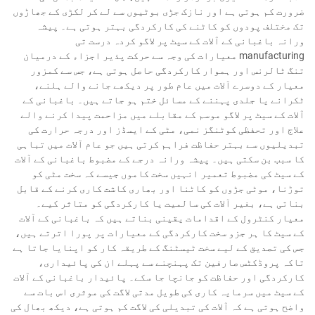
ضرورت کم ہوتی ہے اور نازک جڑی بوٹیوں سے لے کر لکڑی کے جھاڑوں
تک مختلف پودوں کو کاٹنے کی کارکردگی بہتر ہوتی ہے۔ پیشہ
ورانہ باغبانی کے آلات کے سیٹ پر لاگو کردہ درست تی
manufacturing معیارات کی وجہ سے حرکت پذیر اجزاء کے درمیان
تنگ ٹالرنس اور ہموار کارکردگی حاصل ہوتی ہے، جس سے کمزور
معیار کے دوسرے آلات میں عام طور پر دیکھے جانے والے ہلنے،
ٹکرانے یا جلدی پہننے کے مسائل ختم ہو جاتے ہیں۔ باغبانی کے
آلات کے سیٹ پر لاگو موسم کے مقابلے میں مزاحمت پیدا کرنے والے
علاج اور تحفظی کوٹنگز نمی، مٹی کے ایسڈز اور درجہ حرارت کی
تبدیلیوں سے بہتر حفاظت فراہم کرتی ہیں جو عام آلات میں تباہی
کا سبب بن سکتی ہیں۔ پیشہ ورانہ درجے کے مضبوط باغبانی کے آلات
کے سیٹ کی مضبوط تعمیر انہیں سخت کاموں جیسے کہ سخت مٹی کو
توڑنا، موٹی جڑوں کو کاٹنا اور بھاری کاشت کاری کرنے کے قابل
بناتی ہے، بغیر آلات کی سالمیت یا کارکردگی کو متاثر کیے۔
معیار کنٹرول کے اقدامات یقینی بناتے ہیں کہ باغبانی کے آلات
کے سیٹ کا ہر جزو سخت کارکردگی کے معیارات پر پورا اترتے ہیں،
جس کی تصدیق کے لیے سخت ٹیسٹنگ کے طریقہ کار کو اپنایا جاتا ہے
تاکہ پروڈکٹس صارفین تک پہنچنے سے پہلے ان کی پائیداری،
کارکردگی اور حفاظت کو جانچا جا سکے۔ پائیدار باغبانی کے آلات
کے سیٹ میں سرمایہ کاری کی طویل مدتی لاگت کی موثری اس بات سے
واضح ہوتی ہے کہ آلات کی تبدیلی کی لاگت کم ہوتی ہے، دیکھ بھال کی