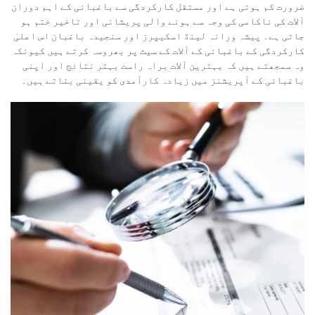
ضرورت کم ہوتی ہے اور مستقل کارکردگی سے باغبانی کے اہم دوران
آلات کی ناکامی کی وجہ سے ہونے والی پریشانی اور تاخیر ختم ہو
جاتی ہے۔ پیشہ ورانہ لینڈ اسکیپرز اور سنجیدہ باغبان اس اعلیٰ
کارکردگی کے باغبانی کے آلات کے سیٹ پر بھروسہ کرتے ہیں کیونکہ
وہ سمجھتے ہیں کہ بہترین آلات براہ راست بہتر نتائج اور اپنی
باغبانی کے آپریشنز میں زیادہ کارآمدی کو یقینی بناتے ہیں۔