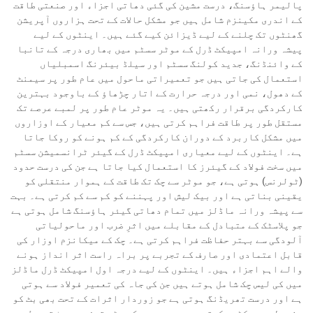
پالیمر ہاؤسنگ، درست مشین کی گئی دھاتی اجزاء اور صنعتی طاقت
کے اندری مکینزم شامل ہیں جو مشکل حالات کے تحت ہزاروں آپریشن
گھنٹوں تک چلنے کے لیے ڈیزائن کیے گئے ہیں۔ اینٹوں کے لیے
پیشہ ورانہ امپیکٹ ڈرل کے موٹر سسٹم میں بھاری درجہ کے تانبا
کے وائنڈنگ، جدید کولنگ سسٹم اور سیلڈ بیئرنگ اسمبلیاں
استعمال کی جاتی ہیں جو تعمیراتی ماحول میں عام طور پر سیمنٹ
کے دھول، نمی اور درجہ حرارت کے اتار چڑھاؤ کے باوجود بہترین
کارکردگی برقرار رکھتی ہیں۔ یہ موٹر عام طور پر لمبے عرصے تک
مستقل طور پر طاقت فراہم کرتی ہیں، جس سے کم معیار کے اوزاروں
میں مشکل کاربرد کے دوران کارکردگی کے کم ہونے کو روکا جاتا
ہے۔ اینٹوں کے لیے معیاری امپیکٹ ڈرل کے گیئر ٹرانسمیشن سسٹم
میں سخت فولاد کے گیئرز کا استعمال کیا جاتا ہے جن کی درست حدود
(ٹولرنس) ہوتی ہے، جو موٹر سے چک تک طاقت کے ہموار منتقلی کو
یقینی بناتی ہے اور بیک لیش اور پہننے کو کم سے کم کرتی ہے۔ بہت
سے پیشہ ورانہ ماڈلز میں تمام دھاتی گیئر ہاؤسنگ شامل ہوتی ہے
جو پلاسٹک کے متبادل کے مقابلے میں اثرِ ضرب اور ماحولیاتی
آلودگی سے بہتر حفاظت فراہم کرتی ہے۔ چک کے میکانزم اوزار کی
قابل اعتمادی اور صارف کے تجربے پر براہ راست اثر انداز ہونے
والے اہم اجزاء ہیں۔ اینٹوں کے لیے درجہ اول امپیکٹ ڈرل ماڈلز
میں کی لیس چک شامل ہوتے ہیں جن کی جاہ کی تعمیر فولاد سے ہوتی
ہے اور درست تھریڈنگ ہوتی ہے جو زوردار اثرات کے تحت بھی بٹ کو
مضبوطی سے پکڑے رکھتی ہے۔ یہ جدید چک سسٹم تیزی سے بٹ تبدیل