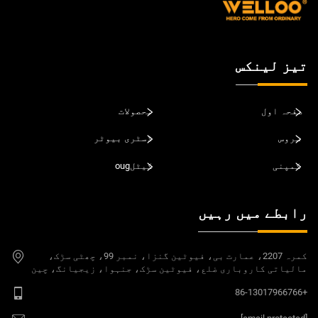
تیز لینکس
صفحہ اول
محصولات
سروس
ڈسٹری بیوٹر
کمپنی
کیٹلoug
رابطے میں رہیں
کمرہ 2207، عمارت بی، فیوٹین گنزا، نمبر 99، چھٹی سڑک،
مالیاتی کاروباری ضلع، فیوٹین سڑک، جنہوا، زیجیانگ، چین
+86-13017966766