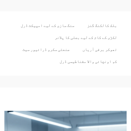
بلک کالکنگ گنز
سنگ سازی کے لیے امپیکٹ ڈرل
لکڑی کے کام کے لیے بجلی کا پلانر
تھوکر برقی آریاں
صنعتی سکرو ڈرائیور سیٹ
کم اونچائی والا مقناطیسی ڈرل