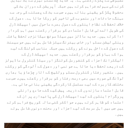
کرنے کی سہولت فراہم کرتے ہیں جبکہ آپریشن کے دوران بٹ کی
محفوظ پکڑ کو یقینی بناتے ہیں، جس سے بٹ کے پھسلنے کی وجہ سے
مہنگے حادثات اور منصوبے کی تاخیر کو روکا جاتا ہے۔ دھول کے
خلاف تحفظ کے نظام اینٹوں کے دھول بھرے ماحول میں امپیکٹ ڈرل
کی طویل المدتی قابل اعتمادی کو برقرار رکھنے میں اہم کردار
ادا کرتے ہیں۔ جدید ماڈلز میں سیلڈ سوئچ میکانزم، تحفظ یافتہ
وینٹی لیشن سسٹم اور خاص بیئرنگ سیلز شامل ہوتے ہیں جو سیمنٹ
کے دھول کے داخل ہونے کو روکتے ہیں جبکہ مناسب کولنگ کے لیے
ہوا کے بہاؤ کو برقرار رکھتے ہیں۔ جدید امپیکٹ ڈرل کے
الیکٹرانک اجزاء کو کنفورمل کوٹنگز اور سیلڈ کنٹرول ماڈیولز
کے ذریعے تحفظ دیا جاتا ہے جو نمی اور دھول کے آلودگی کو روکتے
ہیں۔ متغیر رفتار کنٹرول سسٹم وولٹیج کے اتار چڑھاؤ یا بھاری
لوڈنگ کی صورت میں بھی درست رفتار کو برقرار رکھتے ہیں، جس سے
مختلف کاربرد کے لیے مسلسل کارکردگی یقینی بنائی جاتی ہے۔
قابل اعتماد سازندوں کے ذریعہ پیش کیے گئے جامع وارنٹی
پروگرام اینٹوں کے لیے امپیکٹ ڈرل کی پائیداری پر ان کے
اعتماد کو ظاہر کرتے ہیں، جو اکثر کئی سالہ کوریج فراہم کرتے
ہیں جس میں اہل مرمت کے لیے اجزاء اور محنت دونوں شامل ہوتے
ہیں۔