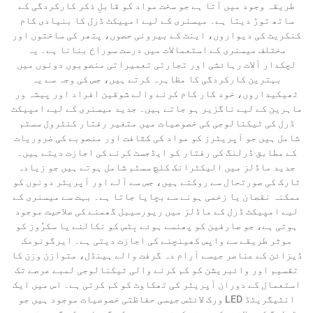
طریقہ وجود میں آتا ہے جو سخت مواد کو قابلِ ذکر کارکردگی کے
ساتھ توڑ دیتا ہے۔ میسنری کے لیے امپیکٹ ڈرل کا بنیادی کام
کنکریٹ کی دیواروں، اینٹ کے بیرونی حصوں، پتھر کی ساختوں اور
مختلف میسنری کے استعمالات میں درست سوراخ بنانا ہے۔ یہ
لچکدار آلات رہائشی اور تجارتی تعمیراتی منصوبوں دونوں میں
بہترین کارکردگی کا مظاہرہ کرتے ہیں، جس کی وجہ سے یہ
ٹھیکیداروں، خود کار کام کرنے والے شوقین افراد اور پیشہ ور
ماہرین کے لیے ناگزیر ہو جاتے ہیں۔ جدید میسنری کے لیے امپیکٹ
ڈرل کی ٹیکنالوجی کی خصوصیات میں متغیر رفتار کنٹرول سسٹم
شامل ہیں جو آپریٹرز کو مواد کی کثافت اور منصوبے کی ضروریات
کے مطابق ڈرلنگ کی رفتار کو ایڈجسٹ کرنے کی اجازت دیتے ہیں۔
جدید ماڈلز میں الیکٹرانک کلچ سسٹم شامل ہوتے ہیں جو زیادہ
ٹارک کی صورتحال سے روکتے ہیں، جس سے آلے اور آپریٹر دونوں کو
ممکنہ نقصان یا زخمی ہونے سے بچایا جاتا ہے۔ بہت سے میسنری کے
لیے امپیکٹ ڈرل کے ماڈلز میں ریورسیبل گھمنے کی صلاحیت موجود
ہوتی ہے، جو صارفین کو پھنسے ہوئے بِٹس کو نکالنے یا سکرُوز کو
موثر طریقے سے واپس کھینچنے کی اجازت دیتی ہے۔ ایرگونومک
ڈیزائن کے عناصر جیسے آرام دہ گرفت والے ہینڈل، متوازن وزن کا
تقسیم اور وائبریشن کو کم کرنے والی ٹیکنالوجی لمبے عرصے تک
استعمال کے دوران آپریٹر کی تھکاوٹ کو کم کرتی ہے۔ اس میں ایک
انٹیگریٹڈ LED ورک لائٹس جیسی حفاظتی خصوصیات موجود ہیں جو