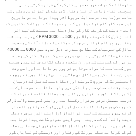
سنبھالنے کے وقت غیر معمولی کارکردگی فراہم کرتی ہے۔ یہ
پیچیدہ نظام زیادہ تر تیز رفتار گھومنے کو تیز ترین دھکوں کے
ساتھ جوڑتا ہے، جس سے ایک مربوط اثر پیدا ہوتا ہے جو ماہرین
اور خود کار کام کرنے والوں کے لیے سیمنٹ کے بورنگ کے کاموں کو
انجام دینے کے طریقہ کار کو بدل دیتا ہے۔ سیمنٹ کے لیے اثر
انداز ڈرل کا گھومنے والا جزو 500 سے 3000 RPM کی درجہ بند شدہ
رفتاروں پر کام کرتا ہے، جبکہ دھکا دینے والے آلے کی صلاحیت
ماڈل کی خصوصیات کے مطابق مندرجہ ذیل حدود میں 8000 سے 40000
دھکے فی منٹ تک ہوتی ہے۔ اس دوہری عمل کے طریقہ کار کی وجہ سے
ہر بور کے گھومنے کے دوران متعدد دھکے لگائے جاتے ہیں، جس سے
بور کے سامنے کا مواد موٹا ہو کر چور ہو جاتا ہے اور اسی وقت
سوراخ سے گندگی بھی نکال دی جاتی ہے۔ اس ٹیکنالوجی کے پیچھے
انجینئرنگ کا عروج گھومنے اور دھکا دینے کے عمل کے درمیان
درست وقت کے حساب سے ہم آہنگی میں پایا جاتا ہے، جس سے ایک بے
رُک بورنگ کا تجربہ فراہم ہوتا ہے جو مختلف کثافت کے مواد کے
ذریعہ مستقل ترقی برقرار رکھتا ہے۔ روایتی گھومنے والے ڈرلز
کے برعکس جو صرف کاٹنے کے عمل اور آپریٹر کے دباؤ پر انحصار
کرتے ہیں، سیمنٹ کے لیے اثر انداز ڈرل اپنے اندر موجود دھکا
دینے والے آلے کے ذریعہ اپنی اپنی نفوذی طاقت پیدا کرتا ہے۔
یہ خود پیدا ہونے والا اثر انداز نظام صارفین کی جسمانی محنت
کو کم کرتا ہے جبکہ بورنگ کی رفتار اور درستگی کو نمایاں طور