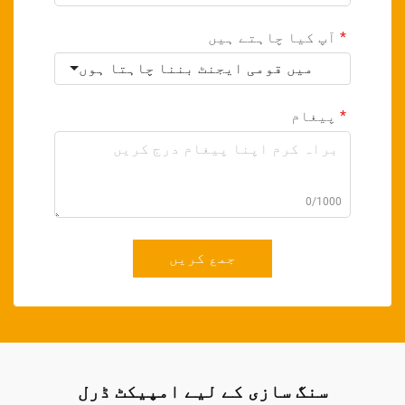
آپ کیا چاہتے ہیں
میں قومی ایجنٹ بننا چاہتا ہوں
پیغام
0/1000
جمع کریں
سنگ سازی کے لیے امپیکٹ ڈرل