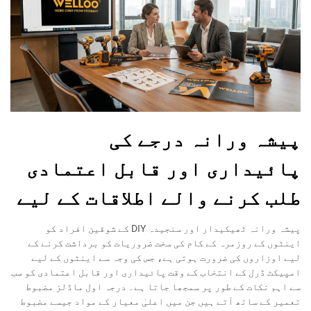
پیشہ ورانہ درجے کی
پائیداری اور قابل اعتمادی
طلب کرنے والے اطلاقات کے لیے
پیشہ ورانہ ٹھیکیدار اور سنجیدہ DIY کے شوقین افراد کو
اینٹوں کے روزمرہ کے کام کی سخت ضروریات کو برداشت کرنے کے
لیے اوزاروں کی ضرورت ہوتی ہے، جس کی وجہ سے اینٹوں کے لیے
امپیکٹ ڈرل کے انتخاب کے وقت پائیداری اور قابل اعتمادی کو سب
سے اہم نکات کے طور پر سمجھا جاتا ہے۔ درجہ اول ماڈلز مضبوط
تعمیر کے ساتھ آتے ہیں جن میں اعلیٰ معیار کے مواد جیسے مضبوط