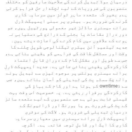
درمیان موڈ تبدیل کرنے کی صلاحیت صارفین کو مختلف
منصوبوں کی ضروریات کے لیے لچکدار حل فراہم کرتی
ہے، بغیر کہ متعدد ماہر ٹولز میں سرمایہ کاری
کرنے کی ضرورت ہو۔ بیٹری پر مبنی ایمپیکٹ ڈرل
برائے میسنری ماڈلز غیر معمولی پورٹیبل ہیں، جو
دور دراز مقامات یا بجلی کے ذرائع کی دستیابی نہ
ہونے کے علاقوں میں کام کرنے کی اجازت دیتے ہیں۔
جدید لیتھیم آئن بیٹری ٹیکنالوجی طویل چلنے کا
وقت اور مستقل طاقت کی فراہمی کو یقینی بناتی ہے،
جس سے طویل اور مشکل کام کے دوران قابل اعتماد
کارکردگی یقینی بنائی جاتی ہے۔ جدید ایمپیکٹ ڈرل
برائے میسنری یونٹس پر موجود تیزی سے تبدیل ہونے
والے چک سسٹم بِٹ کی تبدیلی کو آسان بناتے ہیں، جس
سے ڈowntime کم ہوتا ہے اور کام کے بہاؤ کی
کارکردگی برقرار رہتی ہے۔ یہ خصوصیت اس وقت بہت
قیمتی ثابت ہوتی ہے جب منصوبوں کے لیے متعدد سائز
کے بِٹ کی ضرورت ہو یا بورنگ اور ڈرائیونگ کے
درمیان تبدیلی کی ضرورت ہو۔ لاگت کی موثری
ایمپیکٹ ڈرل برائے میسنری میں معیاری سرمایہ
کاری کا ایک اور قابلِ توجہ فائدہ ہے۔ اگرچہ
ابتدائی خریداری کی قیمت معیاری ڈرلوں کی قیمت