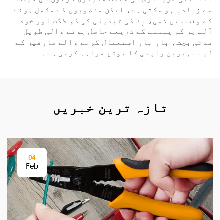
سے زیادہ ہو سکتی ہے، لیکن منصوبوں کے مکمل ہونے
کے وقت میں کمی، بِٹ کی تبدیلی کی کم لاگت اور خود
آلے پر کم پہننے کے ذریعے حاصل ہونے والی طویل
مدتی بچت، بار بار استعمال کرنے والے صارفین کے
لیے بہترین واپسی کا موقع فراہم کرتی ہے۔
تازہ ترین خبریں
04
Feb