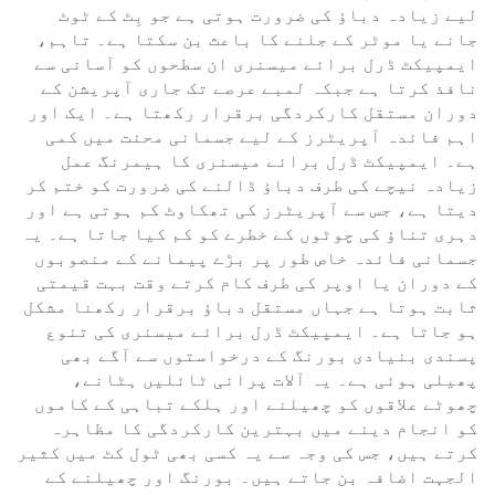
لیے زیادہ دباؤ کی ضرورت ہوتی ہے جو بِٹ کے ٹوٹ
جانے یا موٹر کے جلنے کا باعث بن سکتا ہے۔ تاہم،
ایمپیکٹ ڈرل برائے میسنری ان سطحوں کو آسانی سے
نافذ کرتا ہے جبکہ لمبے عرصے تک جاری آپریشن کے
دوران مستقل کارکردگی برقرار رکھتا ہے۔ ایک اور
اہم فائدہ آپریٹرز کے لیے جسمانی محنت میں کمی
ہے۔ ایمپیکٹ ڈرل برائے میسنری کا ہیمرنگ عمل
زیادہ نیچے کی طرف دباؤ ڈالنے کی ضرورت کو ختم کر
دیتا ہے، جس سے آپریٹرز کی تھکاوٹ کم ہوتی ہے اور
دہری تناؤ کی چوٹوں کے خطرے کو کم کیا جاتا ہے۔ یہ
جسمانی فائدہ خاص طور پر بڑے پیمانے کے منصوبوں
کے دوران یا اوپر کی طرف کام کرتے وقت بہت قیمتی
ثابت ہوتا ہے جہاں مستقل دباؤ برقرار رکھنا مشکل
ہو جاتا ہے۔ ایمپیکٹ ڈرل برائے میسنری کی تنوع
پسندی بنیادی بورنگ کے درخواستوں سے آگے بھی
پھیلی ہوئی ہے۔ یہ آلات پرانی ٹائلیں ہٹانے،
چھوٹے علاقوں کو چھیلنے اور ہلکے تباہی کے کاموں
کو انجام دینے میں بہترین کارکردگی کا مظاہرہ
کرتے ہیں، جس کی وجہ سے یہ کسی بھی ٹول کٹ میں کثیر
الجہت اضافہ بن جاتے ہیں۔ بورنگ اور چھیلنے کے