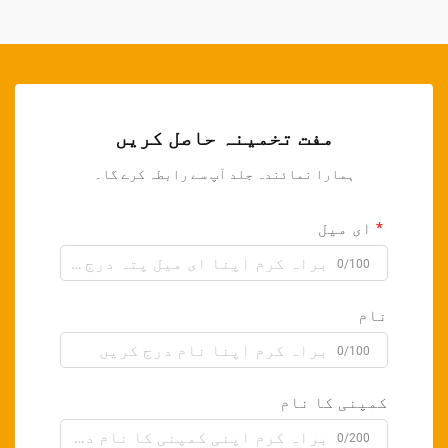
مفت تخمینہ حاصل کریں
ہمارا نمائندہ جلد آپ سے رابطہ کرے گا۔
ای میل
0/100
نام
0/100
کمپنی کا نام
0/200