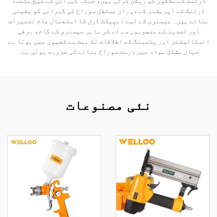
ڈرلنگ کے علاقوں کو روشن کرتی ہیں، جبکہ گہرائی کے گیج متعدد
ڈرلنگ کے آپریشنز کے دوران مستقل سوراخ کی گہرائی کو یقینی
بناتے ہیں۔ میسنری کے لیے امپیکٹ ڈرل کا استعمال عام تعمیرات
اور تجدید کے منصوبوں سے لے کر ماہر میسنری کے کام، برقی
انسٹالیشنز اور پلمبنگ کے اطلاقات تک بہت سے شعبوں میں ہوتا ہے
جہاں مشکل مواد میں درست سوراخ بنانے کی ضرورت ہوتی ہے۔
نئی مصنوعات