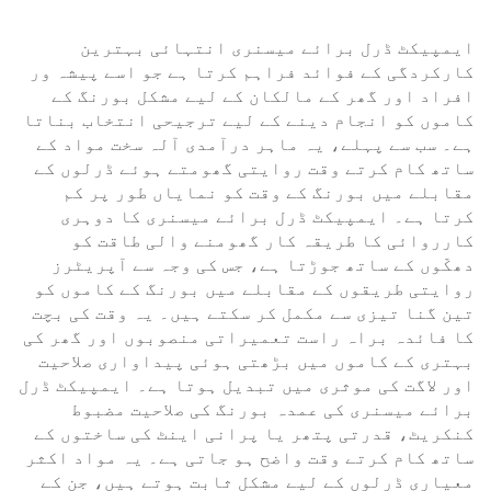
ایمپیکٹ ڈرل برائے میسنری انتہائی بہترین
کارکردگی کے فوائد فراہم کرتا ہے جو اسے پیشہ ور
افراد اور گھر کے مالکان کے لیے مشکل بورنگ کے
کاموں کو انجام دینے کے لیے ترجیحی انتخاب بناتا
ہے۔ سب سے پہلے، یہ ماہر درآمدی آلہ سخت مواد کے
ساتھ کام کرتے وقت روایتی گھومتے ہوئے ڈرلوں کے
مقابلے میں بورنگ کے وقت کو نمایاں طور پر کم
کرتا ہے۔ ایمپیکٹ ڈرل برائے میسنری کا دوہری
کارروائی کا طریقہ کار گھومنے والی طاقت کو
دھکّوں کے ساتھ جوڑتا ہے، جس کی وجہ سے آپریٹرز
روایتی طریقوں کے مقابلے میں بورنگ کے کاموں کو
تین گنا تیزی سے مکمل کر سکتے ہیں۔ یہ وقت کی بچت
کا فائدہ براہ راست تعمیراتی منصوبوں اور گھر کی
بہتری کے کاموں میں بڑھتی ہوئی پیداواری صلاحیت
اور لاگت کی موثری میں تبدیل ہوتا ہے۔ ایمپیکٹ ڈرل
برائے میسنری کی عمدہ بورنگ کی صلاحیت مضبوط
کنکریٹ، قدرتی پتھر یا پرانی اینٹ کی ساختوں کے
ساتھ کام کرتے وقت واضح ہو جاتی ہے۔ یہ مواد اکثر
معیاری ڈرلوں کے لیے مشکل ثابت ہوتے ہیں، جن کے