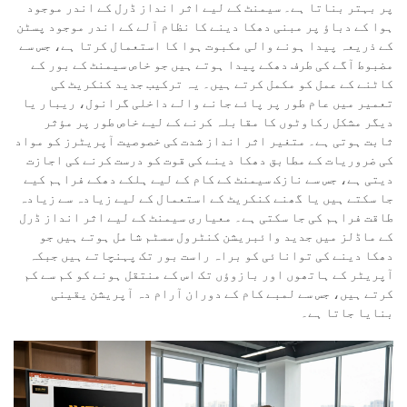
پر بہتر بناتا ہے۔ سیمنٹ کے لیے اثر انداز ڈرل کے اندر موجود
ہوا کے دباؤ پر مبنی دھکا دینے کا نظام آلے کے اندر موجود پسٹن
کے ذریعہ پیدا ہونے والی مکبوت ہوا کا استعمال کرتا ہے، جس سے
مضبوط آگے کی طرف دھکے پیدا ہوتے ہیں جو خاص سیمنٹ کے بور کے
کاٹنے کے عمل کو مکمل کرتے ہیں۔ یہ ترکیب جدید کنکریٹ کی
تعمیر میں عام طور پر پائے جانے والے داخلی گرانول، ریبار یا
دیگر مشکل رکاوٹوں کا مقابلہ کرنے کے لیے خاص طور پر مؤثر
ثابت ہوتی ہے۔ متغیر اثر انداز شدت کی خصوصیت آپریٹرز کو مواد
کی ضروریات کے مطابق دھکا دینے کی قوت کو درست کرنے کی اجازت
دیتی ہے، جس سے نازک سیمنٹ کے کام کے لیے ہلکے دھکے فراہم کیے
جا سکتے ہیں یا گھنے کنکریٹ کے استعمال کے لیے زیادہ سے زیادہ
طاقت فراہم کی جا سکتی ہے۔ معیاری سیمنٹ کے لیے اثر انداز ڈرل
کے ماڈلز میں جدید وائبریشن کنٹرول سسٹم شامل ہوتے ہیں جو
دھکا دینے کی توانائی کو براہ راست بور تک پہنچاتے ہیں جبکہ
آپریٹر کے ہاتھوں اور بازوؤں تک اس کے منتقل ہونے کو کم سے کم
کرتے ہیں، جس سے لمبے کام کے دوران آرام دہ آپریشن یقینی
بنایا جاتا ہے۔