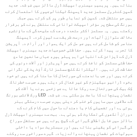
بناتے ہیں۔ پریمیم میسنری امپیکٹ ڈرل ماڈلز میں ضم شدہ جدید
کمپن کنٹرول سسٹمز جدید ڈیمپنگ ٹیکنالوجیوں کا استعمال کرتے
ہیں جو منتقل شدہ کمپن کو نمایاں طور پر کم کرتے ہیں جبکہ
بورنگ کی سطح پر مؤثر امپیکٹ توانائی کے منتقل ہونے کو برقرار
رکھتے ہیں۔ یہ سسٹمز اکثر متعدد درجے کے علیحدگی کے ماؤنٹس،
مخالف متوازن آلیات اور درست طریقے سے ٹیون کردہ ڈیمپنگ
عناصر کو شامل کرتے ہیں جو مل کر ایک ہموار اور آرام دہ آپریشن
کا تجربہ پیدا کرتے ہیں۔ حفاظتی خصوصیات جدید میسنری امپیکٹ
ڈرل کے ڈیزائن کے انتہائی اہم پہلو ہیں، جہاں صانعین جامع
حفاظتی سسٹمز کو نافذ کرتے ہیں جو آپریٹرز اور آلات دونوں کی
حفاظت کرتے ہیں۔ الیکٹرانک کلچ سسٹمز ٹارک آؤٹ پٹ کی نگرانی
کرتے ہیں اور جب باندھنے کی صورتحال کا سامنا کرتے ہیں تو خود
بخود ڈرائیو میکینزم کو غیر فعال کر دیتے ہیں، جس سے خطرناک
کِک بیک کی صورتحال سے روکا جاتا ہے جو زخمی ہونے یا آلات کو
نقصان پہنچانے کا باعث بن سکتی ہے۔ ضم شدہ LED ورک لائٹس بورنگ
کے علاقوں میں سایوں کو ختم کر دیتی ہیں، جس سے درستگی بہتر
ہوتی ہے اور تفصیلی کام یا دھندلے ماحول میں کام کرنے کے
دوران آنکھوں کی تھکاوٹ کم ہوتی ہے۔ بہت سے میسنری امپیکٹ ڈرل
ماڈلز میں قابل اطلاق گہرائی کے گیج ہوتے ہیں جو مستقل سوراخ
کی گہرائی کو یقینی بناتے ہیں اور سبسٹریٹ مواد یا داخلی
سہولیات کو نقصان پہنچانے والے زیادہ گہرے سوراخوں سے روکتے