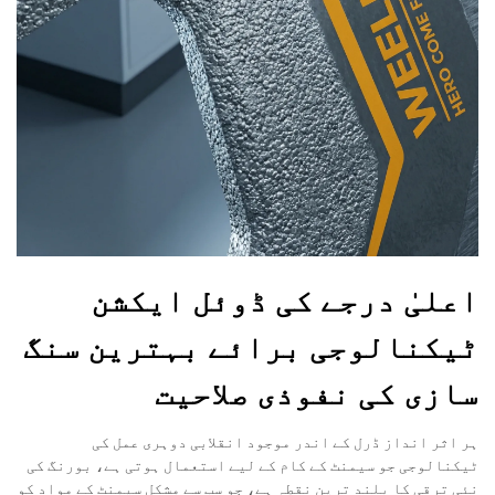
اعلیٰ درجے کی ڈوئل ایکشن
ٹیکنالوجی برائے بہترین سنگ
سازی کی نفوذی صلاحیت
ہر اثر انداز ڈرل کے اندر موجود انقلابی دوہری عمل کی
ٹیکنالوجی جو سیمنٹ کے کام کے لیے استعمال ہوتی ہے، بورنگ کی
نئی ترقی کا بلند ترین نقطہ ہے، جو سب سے مشکل سیمنٹ کے مواد کو