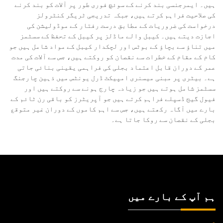
ہیں۔ ایمرجنسی بند کرنے کے سوئچ فوری طور پر آلات کو بند کرنے
کی صلاحیت فراہم کرتے ہیں، جبکہ تدریجی ٹریگر کنٹرولز
درخواست کی ضروریات کے مطابق درست رفتار کے موڈولیشن کی
اجازت دیتے ہیں۔ کیبل والے ماڈلز پر کیبل کے تحفظ کے سسٹمز
میں تناؤ سے بچاؤ کے بوٹس اور لچکدار کیبل کے مواد شامل ہیں جو
کام کے مقام کے خطرات سے نقصان کو روکتے ہیں، جس سے آلات کی مدت
عمر کے دوران قابل اعتماد بجلی کی فراہمی یقینی بنائی جاتی
ہے۔ بیٹری پر مبنی میسنری امپیکٹ ڈرل یونٹس میں ذہین چارجنگ
سسٹمز شامل ہوتے ہیں جو زیادہ چارج ہونے سے روکتے ہیں اور
فیول گیج ڈسپلے فراہم کرتے ہیں جو آپریٹرز کو باقی رن ٹائم کے
بارے میں آگاہ رکھتے ہیں، جس سے اہم کاموں کے دوران غیر متوقع
بجلی کے نقصان سے روکا جاتا ہے۔
ہم آپ کے بارے میں