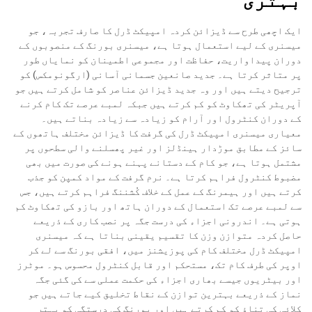
بہتری
ایک اچھی طرح سے ڈیزائن کردہ امپیکٹ ڈرل کا صارف تجربہ، جو
میسنری کے لیے استعمال ہوتا ہے، میسنری بورنگ کے منصوبوں کے
دوران پیداواریت، حفاظت اور مجموعی اطمینان کو نمایاں طور
پر متاثر کرتا ہے۔ جدید صانعین جسمانی آسانی (ارگونومکس) کو
ترجیح دیتے ہیں اور وہ جدید ڈیزائن عناصر کو شامل کرتے ہیں جو
آپریٹر کی تھکاوٹ کو کم کرتے ہیں جبکہ لمبے عرصے تک کام کرنے
کے دوران کنٹرول اور آرام کو زیادہ سے زیادہ بناتے ہیں۔
معیاری میسنری امپیکٹ ڈرل کی گرفت کا ڈیزائن مختلف ہاتھوں کے
سائز کے مطابق موڑدار ہینڈلز اور غیر پھسلنے والی سطحوں پر
مشتمل ہوتا ہے، جو کام کے دستانے پہنے ہونے کی صورت میں بھی
مضبوط کنٹرول فراہم کرتا ہے۔ نرم گرفت کے مواد کمپن کو جذب
کرتے ہیں اور ہیمرنگ کے عمل کے خلاف کُشننگ فراہم کرتے ہیں، جس
سے لمبے عرصے تک استعمال کے دوران ہاتھ اور بازو کی تھکاوٹ کم
ہوتی ہے۔ اندرونی اجزاء کی درست جگہ پر نصب کاری کے ذریعے
حاصل کردہ متوازن وزن کا تقسیم یقینی بناتا ہے کہ میسنری
امپیکٹ ڈرل مختلف کام کی پوزیشنز میں، افقی بورنگ سے لے کر
اوپر کی طرف کام تک، مستحکم اور قابل کنٹرول محسوس ہو۔ موٹرز
اور بیٹریوں جیسے بھاری اجزاء کی حکمت عملی سے کی گئی جگہ
نماز کے ذریعے بہترین توازن کے نقاط تخلیق کیے جاتے ہیں جو
کلائی کی تناؤ کو کم کرتے ہیں اور بورنگ کی درستگی کو بہتر