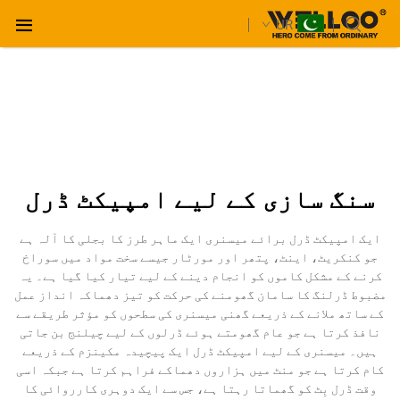
UR
سنگ سازی کے لیے امپیکٹ ڈرل
ایک امپیکٹ ڈرل برائے میسنری ایک ماہر طرز کا بجلی کا آلہ ہے
جو کنکریٹ، اینٹ، پتھر اور مورٹار جیسے سخت مواد میں سوراخ
کرنے کے مشکل کاموں کو انجام دینے کے لیے تیار کیا گیا ہے۔ یہ
مضبوط ڈرلنگ کا سامان گھومنے کی حرکت کو تیز دھماکہ انداز عمل
کے ساتھ ملانے کے ذریعے گھنی میسنری کی سطحوں کو مؤثر طریقے سے
نافذ کرتا ہے جو عام گھومتے ہوئے ڈرلوں کے لیے چیلنج بن جاتی
ہیں۔ میسنری کے لیے امپیکٹ ڈرل ایک پیچیدہ مکینزم کے ذریعے
کام کرتا ہے جو منٹ میں ہزاروں دھماکے فراہم کرتا ہے جبکہ اسی
وقت ڈرل بِٹ کو گھماتا رہتا ہے، جس سے ایک دوہری کارروائی کا