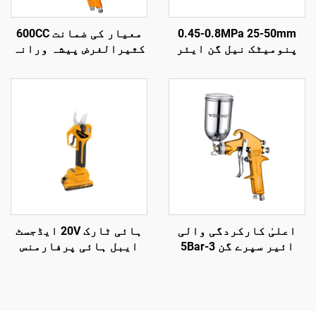
0.45-0.8MPa 25-50mm
معیار کی ضمانت 600CC
پنومیٹک نیل گن ایئر
کثیرالغرض پیشہ ورانہ
نیل گن لکڑی کی تراش کے
ایئر سپرے بندوق
لیے ایئر ٹولز پنومیٹک
خاندان کی چھوٹی
نیل گن
پورٹیبل سپرے بندوق
اعلیٰ کارکردگی والی
ہائی ٹارک 20V ایڈجسٹ
ائیر سپرے گن 3-5Bar
ایبل ہائی پرفارمنس
1.5mm نوزل خودکار اور
امپیکٹ ڈرل سیٹس اور
لکڑی کی کوٹنگ کے لیے
بیتار پاور ڈرل ایل ای
ڈی لائٹ کے ساتھ