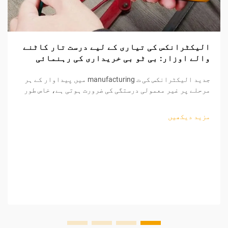
الیکٹرانکس کی تیاری کے لیے درست تار کاٹنے
والے اوزار: بی ٹو بی خریداری کی رہنمائی
جدید الیکٹرانکس کی ت manufacturing میں پیداوار کے ہر
مرحلے پر غیر معمولی درستگی کی ضرورت ہوتی ہے، خاص طور
پر تاروں کی پروسیسنگ اور اجزاء کی تیاری کے دوران۔
پیشہ ورانہ تار کاٹنے والے اوزار تیار کرنے والوں کے
مزید دیکھیں
لیے ناگزیر اثاثہ بن گئے ہیں، جو...