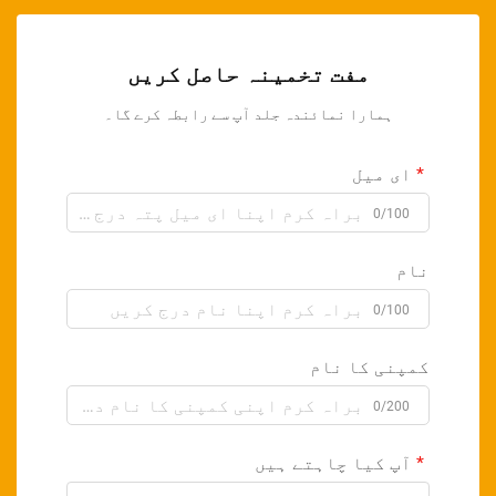
مفت تخمینہ حاصل کریں
ہمارا نمائندہ جلد آپ سے رابطہ کرے گا۔
ای میل
0/100
نام
0/100
کمپنی کا نام
0/200
آپ کیا چاہتے ہیں