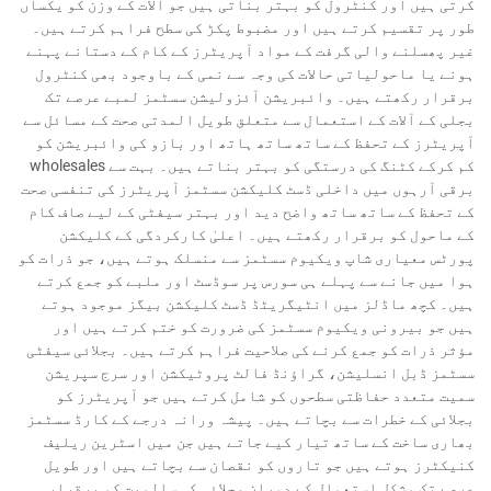
کرتی ہیں اور کنٹرول کو بہتر بناتی ہیں جو آلات کے وزن کو یکساں
طور پر تقسیم کرتے ہیں اور مضبوط پکڑ کی سطح فراہم کرتے ہیں۔
غیر پھسلنے والی گرفت کے مواد آپریٹرز کے کام کے دستانے پہنے
ہونے یا ماحولیاتی حالات کی وجہ سے نمی کے باوجود بھی کنٹرول
برقرار رکھتے ہیں۔ وائبریشن آئزولیشن سسٹمز لمبے عرصے تک
بجلی کے آلات کے استعمال سے متعلق طویل المدتی صحت کے مسائل سے
آپریٹرز کے تحفظ کے ساتھ ساتھ ہاتھ اور بازو کی وائبریشن کو
کم کرکے کٹنگ کی درستگی کو بہتر بناتے ہیں۔ بہت سے wholesales
برقی آرہوں میں داخلی ڈسٹ کلیکشن سسٹمز آپریٹرز کی تنفسی صحت
کے تحفظ کے ساتھ ساتھ واضح دید اور بہتر سیفٹی کے لیے صاف کام
کے ماحول کو برقرار رکھتے ہیں۔ اعلیٰ کارکردگی کے کلیکشن
پورٹس معیاری شاپ ویکیوم سسٹمز سے منسلک ہوتے ہیں، جو ذرات کو
ہوا میں جانے سے پہلے ہی سورس پر سوڈسٹ اور ملبے کو جمع کرتے
ہیں۔ کچھ ماڈلز میں انٹیگریٹڈ ڈسٹ کلیکشن بیگز موجود ہوتے
ہیں جو بیرونی ویکیوم سسٹمز کی ضرورت کو ختم کرتے ہیں اور
مؤثر ذرات کو جمع کرنے کی صلاحیت فراہم کرتے ہیں۔ بجلائی سیفٹی
سسٹمز ڈبل انسلیشن، گراؤنڈ فالٹ پروٹیکشن اور سرج سپریشن
سمیت متعدد حفاظتی سطحوں کو شامل کرتے ہیں جو آپریٹرز کو
بجلائی کے خطرات سے بچاتے ہیں۔ پیشہ ورانہ درجے کے کارڈ سسٹمز
بھاری ساخت کے ساتھ تیار کیے جاتے ہیں جن میں اسٹرین ریلیف
کنیکٹرز ہوتے ہیں جو تاروں کو نقصان سے بچاتے ہیں اور طویل
عرصے تک مشکل استعمال کے دوران بجلائی کی سالمیت کو برقرار