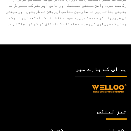
رکھتے ہیں۔ واضح سیفٹی لیبلنگ اور جامع آپریٹر کے مینوئل یہ
یقینی بناتے ہیں کہ صارفین مناسب آپریشن کے طریقوں اور سیفٹی
کی ضروریات کو سمجھتے ہیں، جس سے غلط آلہ کے استعمال یا دیکھ
بھال کے طریقوں کی وجہ سے حادثات کے امکان کو کم کیا جاتا ہے۔
ہم آپ کے بارے میں
تیز لینکس
صفحہ اول
محصولات