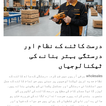
درست کاٹنے کے نظام اور
درستگی بہتر بنانے کی
ٹیکنالوجیاں
wholesales برقی آرہوں میں ضم کردہ درستگی کے ساتھ کاٹنے کے
نظام جدید ترین ٹیکنالوجیوں پر مبنی ہیں جو تمام کاٹنے کے عمل
میں استثنائی درستگی اور مسلسل یکسانی کو یقینی بناتے ہیں۔
لیزر گائیڈ سسٹم کام کی سطح پر درست کاٹنے کی لکیروں کو
منصوبہ بندی کرتے ہیں، جس سے اندازے لگانے کی ضرورت ختم ہو
جاتی ہے اور ناپ کی غلطیاں کم ہوتی ہیں جو مواد کے ضیاع اور
منصوبوں کی تاخیر کا باعث بن سکتی ہیں۔ یہ بیٹری سے چلنے والے