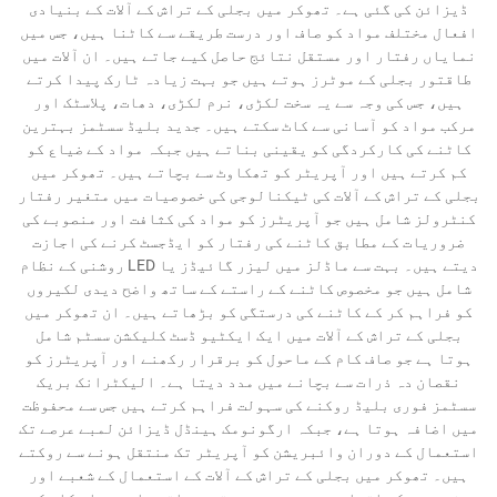
ڈیزائن کی گئی ہے۔ تھوکر میں بجلی کے تراش کے آلات کے بنیادی
افعال مختلف مواد کو صاف اور درست طریقے سے کاٹنا ہیں، جس میں
نمایاں رفتار اور مستقل نتائج حاصل کیے جاتے ہیں۔ ان آلات میں
طاقتور بجلی کے موٹرز ہوتے ہیں جو بہت زیادہ ٹارک پیدا کرتے
ہیں، جس کی وجہ سے یہ سخت لکڑی، نرم لکڑی، دھات، پلاسٹک اور
مرکب مواد کو آسانی سے کاٹ سکتے ہیں۔ جدید بلیڈ سسٹمز بہترین
کاٹنے کی کارکردگی کو یقینی بناتے ہیں جبکہ مواد کے ضیاع کو
کم کرتے ہیں اور آپریٹر کو تھکاوٹ سے بچاتے ہیں۔ تھوکر میں
بجلی کے تراش کے آلات کی ٹیکنالوجی کی خصوصیات میں متغیر رفتار
کنٹرولز شامل ہیں جو آپریٹرز کو مواد کی کثافت اور منصوبے کی
ضروریات کے مطابق کاٹنے کی رفتار کو ایڈجسٹ کرنے کی اجازت
دیتے ہیں۔ بہت سے ماڈلز میں لیزر گائیڈز یا LED روشنی کے نظام
شامل ہیں جو مخصوص کاٹنے کے راستے کے ساتھ واضح دیدی لکیروں
کو فراہم کر کے کاٹنے کی درستگی کو بڑھاتے ہیں۔ ان تھوکر میں
بجلی کے تراش کے آلات میں ایک ایکٹیو ڈسٹ کلیکشن سسٹم شامل
ہوتا ہے جو صاف کام کے ماحول کو برقرار رکھنے اور آپریٹرز کو
نقصان دہ ذرات سے بچانے میں مدد دیتا ہے۔ الیکٹرانک بریک
سسٹمز فوری بلیڈ روکنے کی سہولت فراہم کرتے ہیں جس سے محفوظت
میں اضافہ ہوتا ہے، جبکہ ارگونومک ہینڈل ڈیزائن لمبے عرصے تک
استعمال کے دوران وائبریشن کو آپریٹر تک منتقل ہونے سے روکتے
ہیں۔ تھوکر میں بجلی کے تراش کے آلات کے استعمال کے شعبے اور