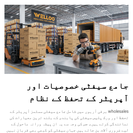
جامع سیفٹی خصوصیات اور
آپریٹر کے تحفظ کے نظام
wholesales برقی آرہوں میں شامل جامع سیفٹی سسٹمز آپریٹر کے
تحفظ اور ورک پلیس سیفٹی کی پابندی کے بلند ترین معیارات کی
نمائندگی کرتے ہیں، جس کی وجہ سے یہ ان پیشہ ورانہ ماحول کے
لیے ضروری آلات بن جاتے ہیں جہاں سیفٹی کو کبھی بھی قربان نہیں