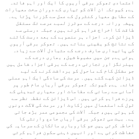
اعتمادی تھوکر برقی آریوں کا ایک اور اہم فائدہ
ہے، کیونکہ ان آلات کو تیاری کے دوران سخت معیارات
کے مطابق معیار کنٹرول کے عمل سے گزرنا پڑتا ہے۔
پیشہ ورانہ درجے کے موٹرز لمبے عرصے تک مستقل
طاقت کا اخراج فراہم کرتے ہیں، جبکہ درستی سے
ڈیزائن کردہ اجزاء ہر منصوبے کے بعد درست کاٹنے
کے نتائج کو یقینی بناتے ہیں۔ تھوکر برقی آریوں
کی پائیداری صارف درجے کے متبادل آلات سے زیادہ
ہوتی ہے، جن میں مضبوط شیل، بھاری درجے کے
بیئرنگز اور تجارتی درجے کے برقی اجزاء شامل ہیں
جو مشکل کام کے ماحول کو برداشت کرنے کے لیے
ڈیزائن کیے گئے ہیں۔ مرمت کی سادگی ایک اہم عملی
فائدہ ہے، کیونکہ تھوکر برقی آریاں عام طور پر
آسانی سے رسائی کے مقامات اور معیاری تبدیلی کے
پرزے فراہم کرتی ہیں۔ اس ڈیزائن کے نقطہ نظر سے
ٹول کے استعمال میں رُکاوٹ اور مرمت کی لاگت دونوں
کم ہوتی ہیں، جبکہ آلات کی مجموعی عمر بڑھ جاتی
ہے۔ بہت سی تھوکر برقی آریاں جامع وارنٹی کا
احاطہ کرتی ہیں جو کاروباری مالکان کے سرمایہ کی
حفاظت کرتی ہے اور انہیں ذہنی سکون فراہم کرتی