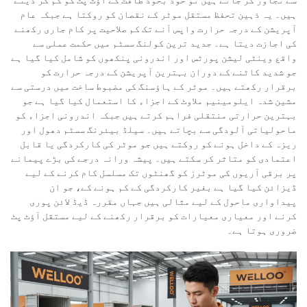
سے تجاوز کر جاتے ہیں تو خود بخود طاقت کے آؤٹ پٹ کو کم کر دیتے
ہیں۔ یہ ذہین تحفظ مستقل موٹر کے نقصان کو روکتا ہے جبکہ عام
آپریشن کے درجہ حرارت واپس آنے تک کم صلاحیت پر کام جاری رکھنے
کی اجازت دیتا ہے۔ جدید ترین کولنگ سسٹم میں حکمت عملی سے
واقع وینٹی لیشن پورٹس اور اندرونی پنکھوں کو شامل کیا گیا ہے
جو شدید کاٹنے کے دوران بہترین آپریشن کے درجہ حرارت کو
برقرار رکھتے ہیں۔ موٹر کے ہاؤسنگ کی مضبوط ساخت میں درستی سے
مشین شدہ ایلومینیم ملاوٹ کے اجزاء کا استعمال کیا گیا ہے جو
بہترین حرارتی منتقلی فراہم کرتے ہیں جبکہ اندرونی اجزاء کو
ماحولیاتی آلودگی سے بچاتے ہیں۔ سیلڈ بیئرنگ سسٹم دھول اور
ریزہ کے داخل ہونے کو روکتے ہیں جو موٹر کی کارکردگی یا قابل
اعتمادی کو متاثر کر سکتے ہیں۔ پیشہ ورانہ درجے کی بڑے پیمانے
پر برقی آریوں کی موٹرز کو گھنٹوں تک مسلسل کام کرنے کے لیے
ڈیزائن کیا گیا ہے بغیر کارکردگی کے کم ہونے کے، جو ان
پیداواری ماحول کے لیے مثالی ہیں جہاں مقررہ ڈیڈ لائن پوری
کرنے اور معیاری معیارات کو برقرار رکھنے کے لیے مستقل آؤٹ پٹ
ضروری ہوتا ہے۔