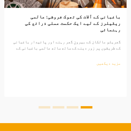
باغبانی کے آلات کی تھوک فروشی: عالمی
ریٹیلرز کے لیے ایک حکمت عملی ذرائع کی
رہنمائی
گھریلو مالکان کے بیرونِ گھر رہنے اور پائیدار باغبانی
کے طریقوں پر زور دینے کے ساتھ ساتھ عالمی باغبانی کے
اوزار کا منڈی مسلسل وسیع ہو رہی ہے۔ منافع بخش ساٹھی
فروخت کے مواقع تلاش کرنے والے ریٹیلرز کے لیے، باغبانی
مزید دیکھیں
کے اوزار کی ذرائع کاری کی پیچیدگیوں کو سمجھنا...