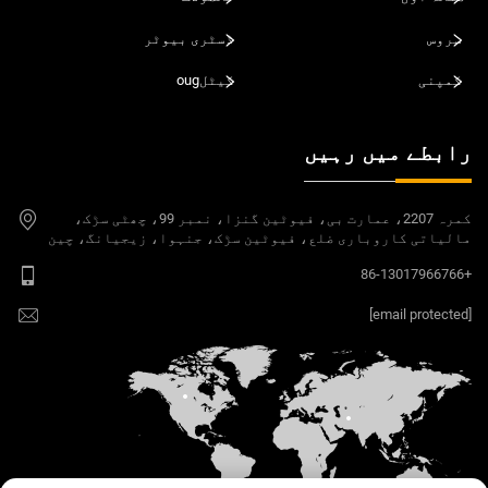
سروس
ڈسٹری بیوٹر
کمپنی
کیٹلoug
رابطے میں رہیں
کمرہ 2207، عمارت بی، فیوٹین گنزا، نمبر 99، چھٹی سڑک،
مالیاتی کاروباری ضلع، فیوٹین سڑک، جنہوا، زیجیانگ، چین
+86-13017966766
[email protected]