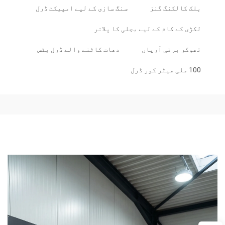
بلک کالکنگ گنز
سنگ سازی کے لیے امپیکٹ ڈرل
لکڑی کے کام کے لیے بجلی کا پلانر
تھوکر برقی آریاں
دھات کاٹنے والے ڈرل بٹس
100 ملی میٹر کور ڈرل