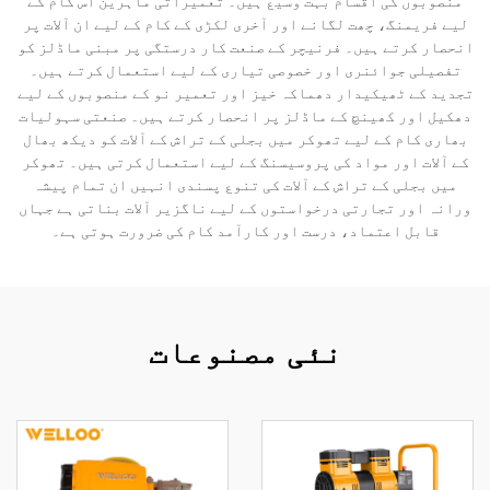
منصوبوں کی اقسام بہت وسیع ہیں۔ تعمیراتی ماہرین اس کام کے
لیے فریمنگ، چھت لگانے اور آخری لکڑی کے کام کے لیے ان آلات پر
انحصار کرتے ہیں۔ فرنیچر کے صنعت کار درستگی پر مبنی ماڈلز کو
تفصیلی جوائنری اور خصوصی تیاری کے لیے استعمال کرتے ہیں۔
تجدید کے ٹھیکیدار دھماکہ خیز اور تعمیر نو کے منصوبوں کے لیے
دھکیل اور کھینچ کے ماڈلز پر انحصار کرتے ہیں۔ صنعتی سہولیات
بھاری کام کے لیے تھوکر میں بجلی کے تراش کے آلات کو دیکھ بھال
کے آلات اور مواد کی پروسیسنگ کے لیے استعمال کرتی ہیں۔ تھوکر
میں بجلی کے تراش کے آلات کی تنوع پسندی انہیں ان تمام پیشہ
ورانہ اور تجارتی درخواستوں کے لیے ناگزیر آلات بناتی ہے جہاں
قابل اعتماد، درست اور کارآمد کام کی ضرورت ہوتی ہے۔
نئی مصنوعات