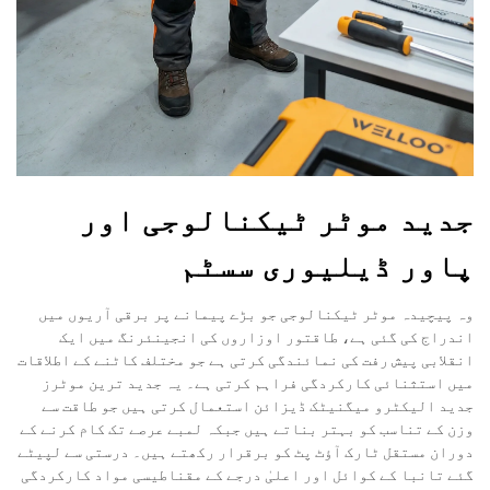
جدید موٹر ٹیکنالوجی اور
پاور ڈیلیوری سسٹم
وہ پیچیدہ موٹر ٹیکنالوجی جو بڑے پیمانے پر برقی آریوں میں
اندراج کی گئی ہے، طاقتور اوزاروں کی انجینئرنگ میں ایک
انقلابی پیش رفت کی نمائندگی کرتی ہے جو مختلف کاٹنے کے اطلاقات
میں استثنائی کارکردگی فراہم کرتی ہے۔ یہ جدید ترین موٹرز
جدید الیکٹرو میگنیٹک ڈیزائن استعمال کرتی ہیں جو طاقت سے
وزن کے تناسب کو بہتر بناتے ہیں جبکہ لمبے عرصے تک کام کرنے کے
دوران مستقل ٹارک آؤٹ پٹ کو برقرار رکھتے ہیں۔ درستی سے لپیٹے
گئے تانبا کے کوائل اور اعلیٰ درجے کے مقناطیسی مواد کارکردگی