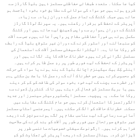
کیا جا سکتا۔ متعدد طبقاتی حفاظتی سسٹمز ذہین بلیڈ گارڈز سے
شروع ہوتے ہیں جو مواد کی موٹائی کے مطابق خود بخود ایڈجسٹ ہو
جاتے ہیں جبکہ کٹنگ کے تمام عمل کے دوران زیادہ سے زیادہ
آپریٹر کے تحفظ کو برقرار رکھتے ہیں۔ یہ سپرنگ لوڈڈ گارڈز
کٹنگ کے دوران ہمواری سے واپس کھینچ لیے جاتے ہیں اور کٹنگ
مکمل ہوتے ہی فوراً حفاظتی مقام پر واپس آ جاتے ہیں، جس سے آلات
کو سنبھالنے اور اسٹور کرنے کے دوران غیر متوقع بلیڈ کے رابطے
کو روکا جاتا ہے۔ الیکٹرانک سیفٹی سسٹمز آلات کے استعمال کی
مسلسل نگرانی کرتے ہیں، خطرناک حالات کا پتہ لگاتے ہیں اور
آپریٹرز کے تحفظ کے لیے فوری طور پر ردِ عمل ظاہر کرتے ہیں۔
اینٹی کِک بیک میکینزم اچانک بلیڈ کے بند ہونے یا مواد کی حرکت
کو محسوس کرتے ہیں جو خطرناک آلے کے ردعمل کا باعث بن سکتی ہے،
اور خطرے سے بچنے کے لیے خود بخود موٹر کی طاقت کو کم کر دیتے
ہیں یا بریک سسٹمز کو فعال کر دیتے ہیں تاکہ کنٹرول کھونے سے
روکا جا سکے۔ یہ پیچیدہ سسٹمز ایکسلیرومیٹر سینسرز اور جدید
الگورتھمز کا استعمال کرتے ہیں جو عام کٹنگ کے مقابلے میں
ممکنہ خطرناک حالات کو الگ کر سکتے ہیں۔ ایمرجنسی اسٹاپ سسٹمز
آسانی سے رسائی کے لیے مناسب مقام پر لگے ہوئے سوئچز کے ذریعے
غیر متوقع صورتحال میں فوری طور پر آلات کو بند کرنے کی صلاحیت
فراہم کرتے ہیں۔ ارگونومک سیفٹی خصوصیات سائنسی طور پر
ڈیزائن کردہ ہینڈل سسٹمز کے ذریعے آپریٹر کی تھکاوٹ کو کم