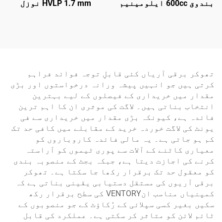
بندوق 600cc ایلومینیم
HVLP 1.7 mm نوزل
مصنوعی دھاتی مرکب
پنومیٹک پینٹ سپرے
بلند دباؤ گریویٹی فیڈ
کرنے والا آٹو اور
سپرے بندوق پینٹ سپرے
فرنیچر کے لیے
بندوق
تھوکر برقی آریاں کئی قابلِ توجہ فوائد فراہم
کرتی ہیں جو انہیں پیشہ ورانہ درخواستوں اور بڑی
مقدار میں خریداری کے فیصلوں کے لیے بہترین
انتخاب بناتی ہیں۔ لاگت کی موثری ان کا اہم ترین
فائدہ ہے، کیونکہ بڑی مقدار میں خریداری سے فی
یونٹ کی لاگت خوردہ خرید کے مقابلے میں کافی حد تک
کم ہو جاتی ہے۔ یہ مالی فائدہ کاروباروں کو
معیاری کاٹنے کے آلات سے پوری ٹیموں کو آراستہ
کرنے کی اجازت دیتا ہے، جبکہ بجٹ کے منصوبہ بندی
کو معقول حد تک برقرار رکھا جا سکتا ہے۔ تھوکر
برقی آریوں کی مستقل دستیابی یقینی بناتی ہے کہ
کمپنیاں مناسب انVENTORY کی سطح برقرار رکھ
سکیں بغیر کسی سپلائی کے رُکاؤٹ کے جو منصوبوں کے
ٹائم لائن کو متاثر کر سکتی ہے۔ عملکرد کی قابل