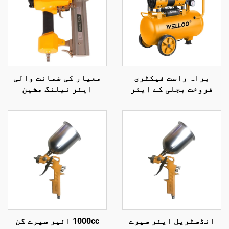
براہ راست فیکٹری
معیار کی ضمانت والی
فروخت بجلی کے ایئر
ایئر نیلنگ مشین
کمپریسر، ہوا کی
پنومیٹک ٹولز لکڑی کی
منتقلی 100 لیٹر/منٹ،
نیلنگ مشین
1300 ویٹ بجلی سے چلنے
والا ایئر کولڈ کمپریسر
انڈسٹریل ایئر سپرے
1000cc ائیر سپرے گن