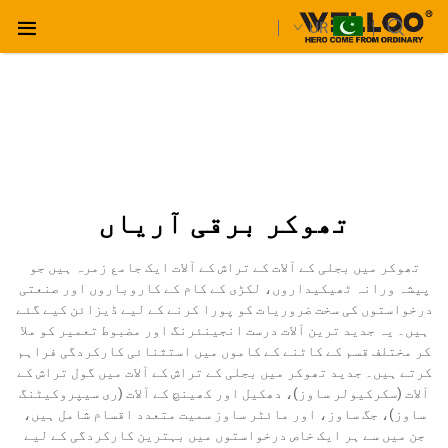
UR
تھوکر برقی آریاں
تھوکر میں بجلی کے آلات کے تراش کے آلات ایک جامع زمرہ ہیں جو
پیشہ ورانہ ٹھیکیداروں، لکڑی کے کام کے کاروباروں اور صنعتی
درخواستوں کی سخت ضروریات کو پورا کرنے کے لیے ڈیزائن کیے گئے
ہیں۔ یہ جدید ترین آلات درست انجینئرنگ اور مضبوط تعمیر کو ملا
کر مختلف قسم کے کاٹنے کے کاموں میں استثنائی کارکردگی فراہم
کرتے ہیں۔ جدید تھوکر میں بجلی کے تراش کے آلات میں گول تراش کے
آلات (سکرکیولر ساوز)، دھکیل اور کھینچ کے آلات (ری سیپروکیٹنگ
ساوز)، جگ ساوز، اور مائٹر ساوز سمیت متعدد اقسام شامل ہیں،
جن میں سے ہر ایک خاص درخواستوں میں بہترین کارکردگی کے لیے