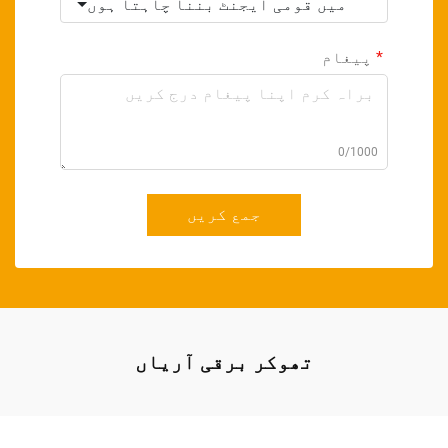
میں قومی ایجنٹ بننا چاہتا ہوں
پیغام
0/1000
جمع کریں
تھوکر برقی آریاں