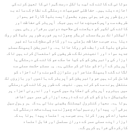
موٹائی کے کاٹنے کے لیے بالکل درست گہرائی کا تعین کرنے کی
اجازت دیتے ہیں۔ حفاظتی خصوصیات درستگی کے نظام کے ساتھ بے
دریغ طور پر ضم ہوتی ہیں، بشمول ایسے بلیڈ گارڈ جو ہموار
طریقے سے واپس کھینچے جاتے ہیں جبکہ آپریٹر کی حفاظت اور
کاٹنے کی لکیر کو دیکھنے کی صلاحیت دونوں برقرار رہتی ہیں۔
الیکٹرانک بریک سسٹم ٹریگر چھوڑنے پر فوری طور پر بلیڈ کو روک
دیتا ہے، جس سے حفاظت بڑھتی ہے اور کام کی سطح کے ساتھ غیر
متوقع بلیڈ کے رابطے کو روکا جاتا ہے۔ وائبریشن ڈیمپنگ سسٹم
جدید مواد اور انجینئرنگ کے طریقوں کو استعمال کرتے ہیں تاکہ
اوزار کی وائبریشن کو کم کیا جا سکے جو کاٹنے کی درستگی یا
آپریٹر کے آرام کو متاثر کر سکتی ہے۔ یہ سسٹم حکمت عملی سے
لگائے گئے ڈیمپنگ عناصر اور متوازن گھومنے والے اجزاء کو
شامل کرتے ہیں جو وائبریشن کو آپریٹر کے ہاتھوں اور بازوؤں تک
منتقل ہونے سے کم کرتے ہیں۔ نتیجہ کے طور پر کاٹنے کی درستگی
میں بہتری، آپریٹر کی تھکاوٹ میں کمی، اور اندرونی اجزاء پر
مکینیکل دباؤ کو کم کرنے کے ذریعے اوزار کی عمر میں اضافہ
ہوتا ہے۔ معیار کنٹرول ٹیسٹنگ یقینی بناتی ہے کہ ہر وہول سیل
برقی آرہ پیداواری سہولیات چھوڑنے سے پہلے سخت درستگی کے
معیارات کو پورا کرتا ہے، جس سے یہ اعتماد پیدا ہوتا ہے کہ
اوزار اپنے عملی عمر کے دوران مسلسل اور قابل اعتماد
کارکردگی فراہم کریں گے۔