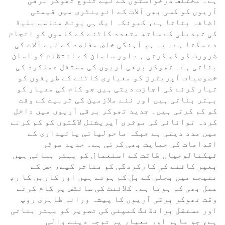
ہے۔ مختلف درخواستوں کے لیے تنوع تھوکر برقی
آریوں کو کسی بھی آلات کے انوینٹری میں قیمتی
اضافہ بناتا ہے، کیونکہ ایک ہی یونٹ مناسب بلیڈ
کی تبدیلی کے ساتھ متعدد کاٹنے کے کاموں کو انجام
دے سکتا ہے۔ یہ ہم آہنگی خاص مقاصد کے لیے آلات کی
ضرورت کو کم کرتی ہے اور سامان کے انتظام کو آسان
بناتی ہے۔ تھوکر برقی آریوں کی مستقل عملکرد کی
خصوصیات آپریٹرز کو معیاری کاٹنے کے طریقوں کو
تیار کرنے کی اجازت دیتی ہیں جو کام کی معیار کو
بہتر بناتی ہیں اور نئے ملازمین کی تربیت کے وقت
کو کم کرتی ہیں۔ جدید تھوکر برقی آریوں میں داخل
کردہ توانائی کی موثری آپریشنل لاگتوں کو کم کرنے
میں مدد دیتی ہے جبکہ ماحولیاتی پائیداری کے
اقدامات کی حمایت بھی کرتی ہے۔ جدید موٹر
ٹیکنالوجیاں طاقت کے استعمال کو بہتر بناتی ہیں
بغیر کاٹنے کی کارکردگی کو متاثر کیے، جس کے
نتیجے میں بجلی کے بل کم ہوتے ہیں اور کاربن کا ردِ
عمل بھی کم ہوتا ہے۔ کلائنٹ کی سائٹس پر کام کرتے
وقت تھوکر برقی آریوں کا پیشہ ورانہ ظاہری روپ
اور مستقل برانڈنگ کمپنی کی تصویر کو بہتر بناتی
ہے، جو ماہر اور معیار پر توجہ دینے والی