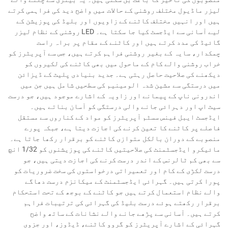
لیزر ماڈیول مختلف روشنی کے حالات میں واضح دید کی فراہمی کرتے
ہیں اور انہیں مختلف کاٹنے کے زاویوں اور بلیڈ کی پوزیشن کے
لیے آسانی سے ایڈجسٹ کیا جا سکتا ہے۔ LED روشنی کے نظام لیزر
گائیڈ کی مدد کرتے ہیں اور کاٹنے کے مقام پر براہ راست
چمکدار، سایہ کے بغیر روشنی فراہم کرتے ہیں، جس سے آپریٹرز کو
خراب روشنی والے کام کے ماحول میں بھی کاٹنے کی لکیروں کو
دیکھنے کی صلاحیت حاصل رہتی ہے۔ جدید بنیادی پلیٹ کے ڈیزائن
میں درستگی سے مشین شدہ الومینیم کی سطحیں شامل ہیں جن میں
اندرونی ناپ کے پیمانے اور زاویہ کے اشارے موجود ہیں، جو درست
سیٹ اپ اور دہرائی جانے والی درستگی کو آسان بناتے ہیں۔
ایڈجسٹ ایبل فینس سسٹم آپریٹرز کو مواد کے کناروں سے مستقل
فاصلے پر کاٹنے کا تعین کرنے کی اجازت دیتا ہے، جبکہ پورے
منصوبے کے دوران بالکل متوازی کاٹنے کو برقرار رکھا جاتا ہے۔
مائیکرو ایڈجسٹمنٹ کی صلاحیتیں کاٹنے کی پوزیشنوں کو 1/32 انچ
سے بھی کم ٹالرنس کے اندر درست کرنے کی اجازت دیتی ہیں، جو
درست لکڑی کے کام اور تعمیراتی درخواستوں کی سخت ضروریات کو
پورا کرتی ہیں۔ گہرائی ایڈجسٹمنٹ کے میکانزم درست دھاگے
والے نظام استعمال کرتے ہیں جو کاٹنے کے بوجھ کے تحت استحکام
برقرار رکھتے ہوئے درست بلیڈ کی گہرائی کی ترتیبات فراہم
کرتے ہیں۔ آسانی سے پڑھے جانے والے نشانات کے ساتھ واضح
گہرائی کے اشارے آپریٹرز کو گروو کاٹنے، ڈیڈوز، اور جزوی