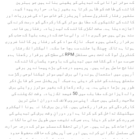
کے موثر توانائی کے تبدیلی کو یقینی بناتے ہیں جو بہترین
کاٹنے کی طاقت کو ظاہر کرتا ہے بغیر زیادہ حرارت پیدا کیے۔
متغیر رفتار کنٹرول سسٹم آپریٹرز کو خاص مواد کی ضروریات اور
کاٹنے کی تکنیکوں کے مطابق موٹر کی کارکردگی کو درست کرنے کی
اجازت دیتا ہے۔ سخت لکڑی کاٹنے کے لیے زیادہ رفتاریں فائدہ
مند ہوتی ہیں جو گہری دانہ والی ساخت کے ذریعے بلیڈ کے جذب کو
برقرار رکھتی ہیں، جبکہ نازک مواد کو کم رفتار پر کاٹنا ضروری
ہوتا ہے تاکہ چِپنگ یا جلنے سے بچا جا سکے۔ الیکٹرانک رفتار
کنٹرول لوڈ کے تحت بھی مستقل RPM کی سطح کو برقرار رکھتا ہے،
جس سے مواد کی کثافت میں تبدیلی کے باوجود یکساں کاٹنے کے
نتائج حاصل ہوتے ہیں۔ پریمیم درجے کی بڑے پیمانے پر برقی
آریوں میں استعمال ہونے والی برش لیس موٹر ٹیکنالوجی رگڑ سے
متعلق پہننے کو ختم کر دیتی ہے جبکہ آپریشنل عمر کو قابلِ ذکر
طور پر بڑھا دیتی ہے۔ یہ رکھ رکھاؤ کے بغیر موٹرز روایتی برش
والے ڈیزائن کے مقابلے میں 50 فیصد تک زیادہ وقت تک چلنے کی
صلاحیت رکھتی ہیں جبکہ اپنی سروس لائف کے دوران اعلیٰ ترین
کارکردگی کو برقرار رکھتی ہیں۔ کاربن برش کا نہ ہونا الیکٹرو
میگنیٹک تداخل کو کم کرتا ہے اور دورانِ وقت برش کی تبدیلی کی
ضرورت کو ختم کر دیتا ہے، جس کے نتیجے میں طویل مدتی مالکانہ
اخراجات کم ہوتے ہیں۔ حرارتی تحفظ کے سسٹم موٹر کے درجہ حرارت
کی مسلسل نگرانی کرتے ہیں اور جب آپریشن کے حالات محفوظ حدود