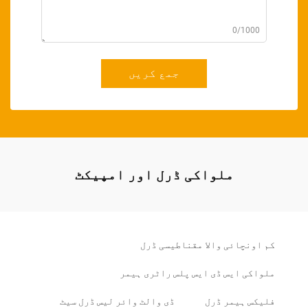
0/1000
جمع کریں
ملواکی ڈرل اور امپیکٹ
کم اونچائی والا مقناطیسی ڈرل
ملواکی ایس ڈی ایس پلس راٹری ہیمر
فلیکس ہیمر ڈرل
ڈی والٹ وائر لیس ڈرل سیٹ