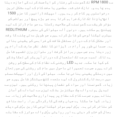
سے 1800 RPM تک گھومنے کی رفتار کو ایڈجسٹ کرنے کی اجازت دیتا
ہے، چاہے وہ نازک ختم شدہ سطحوں یا سخت کام کے لیے مشکل ترین
درخواستوں پر کام کر رہے ہوں۔ امپیکٹ ڈرائیور کا جزو 1500
انچ-پاؤنڈ تک ٹارک فراہم کرتا ہے، جو بڑے پیچ اور بولٹس کو
مؤثر طریقے سے گھونسنے کی صلاحیت رکھتا ہے جو عام ڈرلز کے لیے
چیلنج ہو سکتے ہیں۔ دونوں آلے میلواکی کی منفرد REDLITHIUM
بیٹری ٹیکنالوجی کو شامل کرتے ہیں، جو طویل مدتی چلنے کا وقت
اور مشکل کام کے دوران مستقل طاقت کی فراہمی کو یقینی بناتی
ہے۔ جسمانی طور پر آرام دہ ڈیزائن کا نقطہ نظر صارف کے آرام پر
زور دیتا ہے، جس میں ربرائز گرفٹ اور متوازن وزن تقسیم شامل
ہے تاکہ لمبے عرصے تک استعمال کے دوران آپریٹر کی تھکاوٹ کو
کم کیا جا سکے۔ جدید LED روشنی کے نظام کام کی سطح کو روشن
کرتے ہیں، جس سے تعمیراتی ماحول میں عام کم روشنی کی صورتحال
میں درستگی یقینی بنائی جا سکے۔ میلواکی ڈرل اور امپیکٹ سسٹم
میں درست ٹارک کنٹرول کے لیے متعدد کلچ سیٹنگز شامل ہیں، جو
زیادہ گھونسنا اور مواد کو نقصان پہنچانا روکتی ہیں۔ تیزی سے
تبدیل ہونے والے چک میکنزمز بٹ کے تیزی سے تبادلے کو آسان
بناتے ہیں، جس سے کام کے مقام پر پیداواری صلاحیت کو زیادہ سے
زیادہ کیا جا سکتا ہے جہاں وقت کی کارکردگی براہ راست منافع
کو متاثر کرتی ہے۔ برُش لیس موٹر ٹیکنالوجی کاربن برُش کی دیکھ
بھال کو ختم کر دیتی ہے اور روایتی برُش والے موٹرز کے مقابلے