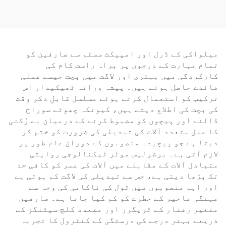
لکڑی کی کوٹنگ کے لیے
ایئر واش گن پنومیٹک
ایئر گن
میلواکی کے ڈرل اور امپیکٹ سسٹم سے صارفین کو
تمام مہارت کے درجوں پر براہ راست کام کی
کارکردگی میں بہتری اور لاگت میں بچت جیسے عملی
فائدے حاصل ہوتے ہیں۔ پیشہ ورانہ ٹھیکیدار اس
ترکیب کو استعمال کرتے ہوئے مسلسل قابلِ ذکر وقت
کی بچت کی اطلاع دیتے ہیں، کیونکہ چھوٹے سوراخ
ڈالنے اور پیچوں کو مضبوط کرنے کے درمیان بے رُکنی
کا عمل متعدد آلات کی تبدیلی کی ضرورت کو ختم کر
دیتا ہے جو پیچیدہ منصوبوں کے دوران عام طور پر
لازم آتی ہے۔ برشرلیس موٹر ٹیکنالوجی روایتی
متبادل آلات کے مقابلے میں آلات کی عمر کو کافی حد
تک بڑھا دیتی ہے، جس سے تبدیلی کی لاگت کم ہوتی ہے
اور اہم منصوبوں میں ٹول کی ناکامی کی وجہ سے
مہنگی تاخیر کے خطرے کو کم کیا جاتا ہے۔ صارفین
متغیر رفتار کے ٹریگرز اور متعدد کلچ سیٹنگز کے
ذریعے بہتر درجے کی درستگی کے کنٹرول کا تجربہ