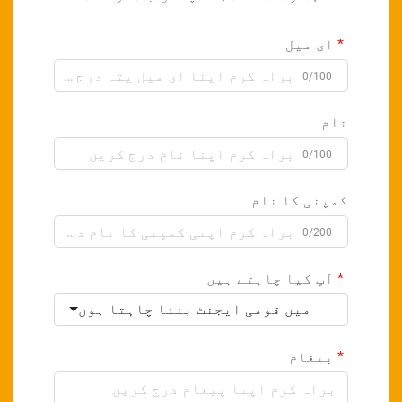
ای میل
0/100
نام
0/100
کمپنی کا نام
0/200
آپ کیا چاہتے ہیں
میں قومی ایجنٹ بننا چاہتا ہوں
پیغام