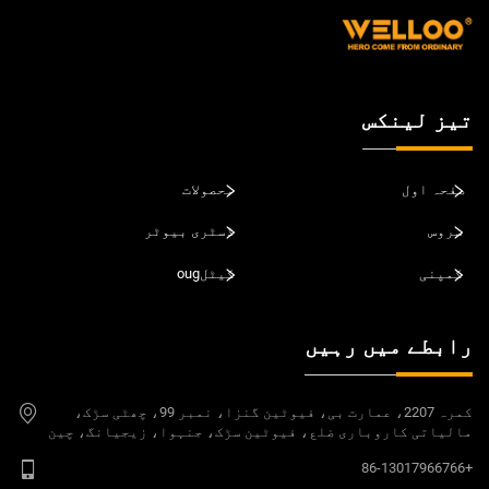
تیز لینکس
صفحہ اول
محصولات
سروس
ڈسٹری بیوٹر
کمپنی
کیٹلoug
رابطے میں رہیں
کمرہ 2207، عمارت بی، فیوٹین گنزا، نمبر 99، چھٹی سڑک،
مالیاتی کاروباری ضلع، فیوٹین سڑک، جنہوا، زیجیانگ، چین
+86-13017966766