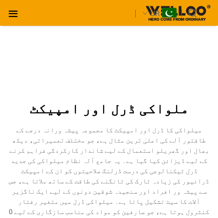
UR
ملواکی ڈرل اور امپیکٹ
میلواکی کا ڈرل اور امپیکٹ کا مجموعہ پیشہ ورانہ درجے کے
طاقتور آلے کی اعلیٰ ترین مثال ہے، جو مختلف تعمیراتی، دیکھ
بھال اور گھریلو استعمال کے لیے شاندار کارکردگی فراہم کرنے
کے لیے ڈیزائن کیا گیا ہے۔ یہ جامع آلہ نظام میلواکی کی جدید
ڈرل ٹیکنالوجی کی درست ڈرلنگ صلاحیتوں کو ان کے امپیکٹ
ڈرائیور کی زیادہ ٹارک کی ٹانگنے کی طاقت کے ساتھ ملاتا ہے، جس
سے پیشہ ور افراد اور سنجیدہ شوقین دونوں کے لیے ایک ناگزیر
آلات کا سیٹ تشکیل پاتا ہے۔ میلواکی ڈرل میں متغیر رفتار
کنٹرول ہوتا ہے، جو صارفین کو مواد کی مناسب سازگاری کے لیے 0