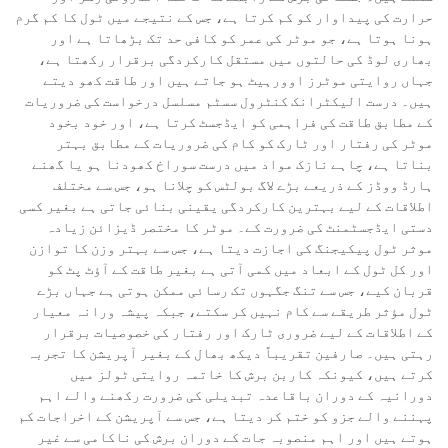
حرارت کی پیداوار کو کم کرتا ہے، جس کے نتیجے میں ٹول کا کم گرم
ہونا ہوتا ہے، جو موٹر کی عمر کو کافی حد تک بڑھاتا ہے اور
بھاری لوڈ کی حالتوں میں مستقل کارکردگی برقرار رکھتا ہے،
جہاں روایتی موٹرز اوورہیٹ ہو جاتے ہیں اور طاقت کھو دیتے
ہیں۔ درست الیکٹرانک کنٹرول سسٹم مسلسل درخواست کی ضروریات
کے مطابق طاقت کی فراہمی کو ایڈجسٹ کرتا ہے، اور خود بخود
موٹر کی رفتار اور ٹارک کو کام کی ضروریات کے مطابق بہتر
بناتا ہے، چاہے نازک مواد میں درست سوراخ کھودنا ہو یا گھنے
ہارڈ ووڈز کے ذریعے بڑے لاگ بولٹس کو چلانا ہو، جس سے مختلف
اطلاقات کے لیے بہترین کارکردگی یقینی بنائی جاتی ہے بغیر کسی
دستی ایڈجسٹمنٹ کی ضرورت کے۔ موٹر کا مختصر ڈیزائن زیادہ
موثر ٹول پیکیجنگ کی اجازت دیتا ہے، جس سے بہتر وزن کا توازن
اور کل ٹول کے ابعاد میں کمی آتی ہے بغیر طاقت کے آؤٹ پٹ کو
قربان کیے، جس سے تنگ جگہوں تک رسائی ممکن ہوتی ہے جہاں بڑے
ٹول مؤثر طریقے سے کام نہیں کر سکتے، جبکہ پیشہ ورانہ معیار
کے اطلاقات کے لیے ضروری ٹارک اور رفتار کی خصوصیات برقرار
رہتی ہیں۔ صارفین تقریباً دیکھ بھال کے بغیر آپریشن کا تجربہ
کرتے ہیں، کیونکہ کاربن برش کا خاتمہ روایتی ٹولز میں
دورانیہ کے دوران باقاعدہ تبدیلی کی ضرورت رکھنے والے اہم
پہننے والے جزو کو ختم کر دیتا ہے، جس سے آپریشن کے اخراجات کم
ہوتے ہیں اور اہم منصوبہ جات کے دوران برش کی ناکامی سے غیر