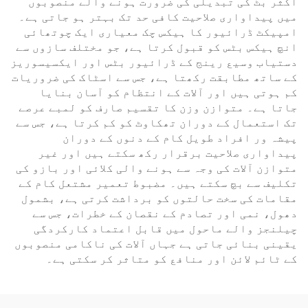
اکثر بٹ کی تبدیلی کی ضرورت ہونے والے منصوبوں
میں پیداواری صلاحیت کافی حد تک بہتر ہو جاتی ہے۔
امپیکٹ ڈرائیور کا ہیکس چک معیاری ایک چوتھائی
انچ ہیکس بٹس کو قبول کرتا ہے، جو مختلف سازوں سے
دستیاب وسیع رینج کے ڈرائیور بٹس اور ایکسیسوریز
کے ساتھ مطابقت رکھتا ہے، جس سے اسٹاک کی ضروریات
کم ہوتی ہیں اور آلات کے انتظام کو آسان بنایا
جاتا ہے۔ متوازن وزن کا تقسیم صارف کو لمبے عرصے
تک استعمال کے دوران تھکاوٹ کو کم کرتا ہے، جس سے
پیشہ ور افراد طویل کام کے دنوں کے دوران
پیداواری صلاحیت برقرار رکھ سکتے ہیں اور غیر
متوازن آلات کی وجہ سے ہونے والی کلائی اور بازو کی
تکلیف سے بچ سکتے ہیں۔ مضبوط تعمیر مشتعل کام کے
مقامات کی سخت حالتوں کو برداشت کرتی ہے، بشمول
دھول، نمی اور تصادم کے نقصان کے خطرات، جس سے
چیلنجز والے ماحول میں قابل اعتماد کارکردگی
یقینی بنائی جاتی ہے جہاں آلات کی ناکامی منصوبوں
کے ٹائم لائن اور منافع کو متاثر کر سکتی ہے۔