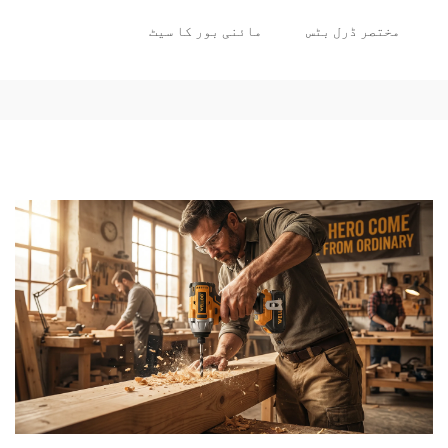
مختصر ڈرل بٹس
مائنی بور کا سیٹ