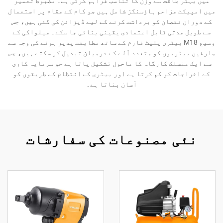
میں بہتر طاقت سے وزن کا تناسب فراہم کرتی ہے۔ مضبوط تعمیر
میں امپیکٹ مزاحم ہاؤسنگز شامل ہیں جو کام کے مقام پر استعمال
کے دوران نقصان کو برداشت کرنے کے لیے ڈیزائن کی گئی ہیں، جس
سے طویل مدتی قابل اعتمادی یقینی بنائی جا سکے۔ میلواکی کے
وسیع M18 بیٹری پلیٹ فارم کے ساتھ مطابقت پذیر ہونے کی وجہ سے
صارفین بیٹریوں کو متعدد آلے کے درمیان تبدیل کر سکتے ہیں، جس
سے ایک منسلک کارگاہ کا ماحول تشکیل پاتا ہے جو سرمایہ کاری
کے اخراجات کو کم کرتا ہے اور بیٹری کے انتظام کے طریقوں کو
آسان بناتا ہے۔
نئی مصنوعات کی سفارشات