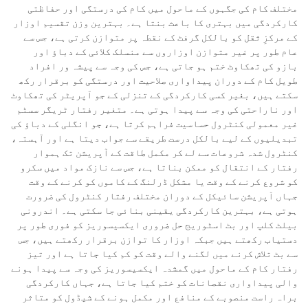
مختلف کام کی جگہوں کے ماحول میں کام کی درستگی اور حفاظتی
کارکردگی میں بہتری کا باعث بنتا ہے۔ بہترین وزن تقسیم اوزار
کے مرکزِ ثقل کو بالکل گرفٹ کے نقطہ پر متوازن کرتی ہے، جس سے
عام طور پر غیر متوازن اوزاروں سے منسلک کلائی کے دباؤ اور
بازو کی تھکاوٹ ختم ہو جاتی ہے، جس کی وجہ سے پیشہ ور افراد
طویل کام کے دوران پیداواری صلاحیت اور درستگی کو برقرار رکھ
سکتے ہیں، بغیر کسی کارکردگی کے تنزلی کے جو آپریٹر کی تھکاوٹ
اور ناراحتی کی وجہ سے پیدا ہوتی ہے۔ متغیر رفتار ٹریگر سسٹم
غیر معمولی کنٹرول حساسیت فراہم کرتا ہے، جو انگلی کے دباؤ کی
تبدیلیوں کے لیے بالکل درست طریقے سے جواب دیتا ہے اور آہستہ،
کنٹرول شدہ شروعات سے لے کر مکمل طاقت کے آپریشن تک ہموار
رفتار کے انتقال کو ممکن بناتا ہے، جس سے نازک مواد میں سکرو
کو شروع کرنے کے وقت یا مشکل ڈرلنگ کے کاموں کو کرنے کے وقت
جہاں آپریشن سائیکل کے دوران مختلف رفتار کنٹرول کی ضرورت
ہوتی ہے، بہترین کارکردگی یقینی بنائی جا سکتی ہے۔ اندرونی
بیلٹ کلپ اور بٹ اسٹوریج حل ضروری ایکسیسوریز کو فوری طور پر
دستیاب رکھتے ہیں جبکہ اوزار کا توازن برقرار رکھتے ہیں، جس
سے بٹ تلاش کرنے میں لگنے والے وقت کو کم کیا جاتا ہے اور تیز
رفتار کام کے ماحول میں گمشدہ ایکسیسوریز کی وجہ سے پیدا ہونے
والی پیداواری نقصانات کو ختم کیا جاتا ہے، جہاں کارکردگی
براہ راست منصوبے کے منافع اور مکمل ہونے کے شیڈول کو متاثر