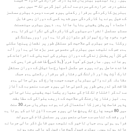
منفی درجہ حرارت کی سردی سے لے کر تیز گرمی تک — میں بھی
بہترین کارکردگی برقرار رکھتی ہیں، جس سے دوسرے بیٹری سسٹمز
کے فیل ہونے یا کارکردگی میں شدید کمی کے دوران بھی قابل
اعتماد آپریشن یقینی بنایا جاتا ہے۔ ذہین بیٹری مینجمنٹ
سسٹم مسلسل انفرادی سیلوں کی کارکردگی کی نگرانی کرتا ہے،
خود بخود چارج لیولز کو متوازن کرتا ہے اور اوورہیٹنگ کو
روکتا ہے جو بیٹری کی صلاحیت کو مستقل طور پر نقصان پہنچا سکتی
ہے، جس کے نتیجے میں بیٹری کی مجموعی عمر بڑھ جاتی ہے اور آلے
کی کل آپریشنل زندگی کے دوران بیٹری کی تبدیلی کے اخراجات کم
ہو جاتے ہیں۔ صارفین کو 'فیڈ فری' (بلا کمی) طاقت کی فراہمی کے
فائدے حاصل ہوتے ہیں، جو مکمل ڈسچارج سائیکل کے دوران مستقل
ٹارک آؤٹ پٹ اور ڈرلنگ کی رفتار کو برقرار رکھتی ہے، جبکہ
مقابلہ کرنے والی بیٹریاں جیسے جیسے چارج کم ہوتی جاتی ہے،
طاقت کو تدریجی طور پر کھوتی جاتی ہیں، جس سے منصوبے کے آغاز
سے لے کر اختتام تک کام کی معیاری یکسانیت یقینی بنائی جاتی
ہے۔ تیز رفتار چارجنگ کی صلاحیت کے ذریعے مِلواکی کے مطابقت
پذیر فاسٹ چارجرز کا استعمال کرتے ہوئے بیٹریاں صرف 30 منٹ
میں 80 فیصد چارج تک پہنچ جاتی ہیں، جس سے ڈاؤن ٹائم کم ہوتا ہے
اور وقت کے تناسب سے حساس منصوبوں پر مسلسل کام کی سہولت
فراہم ہوتی ہے، جہاں تاخیر کے نتیجے میں قابلِ ذکر مالی جرمانے
عائد ہوتے ہیں۔ بیٹری فیول گیج صارفین کو باقی بچے ہوئے