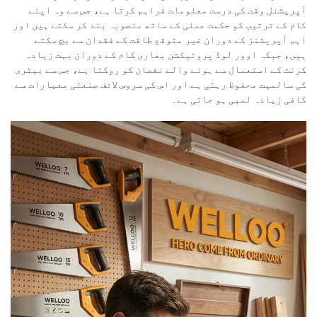
آپریشنل وقت کی درست معلومات فراہم کرتا ہے، جس سے وہ اپنے
کام کے ترتیب کو حکمت عملی کے ساتھ منصوبہ بند کر سکتے ہیں اور
اہم آپریشنز کے دوران غیر متوقع طاقت کے فقدان سے بچ سکتے
ہیں، جبکہ اوور لوڈ پروٹیکشن بھاری کام کے دوران بہت زیادہ
کرنٹ کے استعمال سے ہونے والے نقصان کو روکتا ہے، جس سے بیٹری
کی سالمیت محفوظ رہتی ہے اور اس کی سروس لائف صنعتی معیارات سے
کافی زیادہ لمبی ہو جاتی ہے۔