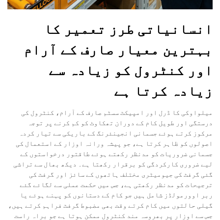
انسانیاتی طرز تعمیر کا
بہترین معیار صارف کے آرام
اور کنٹرول کو زیادہ سے
زیادہ کرتا ہے
میلواوکی کا ڈرل اور امپیکٹ سسٹم صارف کے آرام، کنٹرول کی
درستگی اور طویل کام کے دوران تھکاوٹ کو کم کرنے پر توجہ
مرکوز کرتے ہوئے جسمانی انجینئرنگ کے باریکی سے تیار کردہ
اصولوں کو ظاہر کرتا ہے، جو پیشہ ورانہ اوزار کے استعمال کی
جسمانی ضروریات کو مدنظر رکھتے ہوئے طاقتور درخواستوں کے
لیے ضروری کارکردگی کو برقرار رکھتا ہے۔ دیکھ بھال سے تراشی
گئی گرفٹ کی جیومیٹری مختلف ہاتھوں کے سائز اور گرفٹ کی
ترجیحات کو مدنظر رکھتی ہے، جس میں حکمت عملی سے لگائے گئے
ربر اوورمولڈز شامل ہیں جو کام کے دستانوں کو پہنے ہوئے یا
گیلی حالتوں میں کام کرتے وقت بھی مضبوط گرفٹ فراہم کرتے ہیں،
جس سے اوزار پر بھروسہ مند کنٹرول ممکن ہوتا ہے جو براہ راست