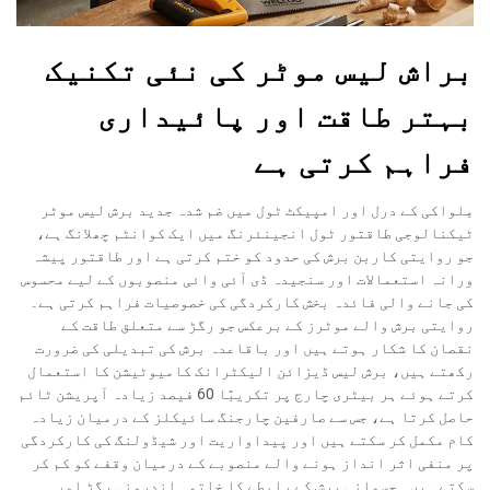
براش لیس موٹر کی نئی تکنیک
بہتر طاقت اور پائیداری
فراہم کرتی ہے
مِلواکی کے درل اور امپیکٹ ٹول میں ضم شدہ جدید برش لیس موٹر
ٹیکنالوجی طاقتور ٹول انجینئرنگ میں ایک کوانٹم چھلانگ ہے،
جو روایتی کاربن برش کی حدود کو ختم کرتی ہے اور طاقتور پیشہ
ورانہ استعمالات اور سنجیدہ ڈی آئی وائی منصوبوں کے لیے محسوس
کی جانے والی فائدہ بخش کارکردگی کی خصوصیات فراہم کرتی ہے۔
روایتی برش والے موٹرز کے برعکس جو رگڑ سے متعلق طاقت کے
نقصان کا شکار ہوتے ہیں اور باقاعدہ برش کی تبدیلی کی ضرورت
رکھتے ہیں، برش لیس ڈیزائن الیکٹرانک کامیوٹیشن کا استعمال
کرتے ہوئے ہر بیٹری چارج پر تکریبًا 60 فیصد زیادہ آپریشن ٹائم
حاصل کرتا ہے، جس سے صارفین چارجنگ سائیکلز کے درمیان زیادہ
کام مکمل کر سکتے ہیں اور پیداواریت اور شیڈولنگ کی کارکردگی
پر منفی اثر انداز ہونے والے منصوبے کے درمیان وقفے کو کم کر
سکتے ہیں۔ جسمانی برش کے رابطے کا خاتمہ اندرونی رگڑ اور