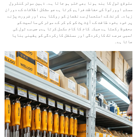
متوقع ٹول کا بند ہونا بھی ختم ہو جاتا ہے۔ ذہین موٹر کنٹرول
سسٹم اوورلوڈ کی حفاظت فراہم کرتا ہے جو مشکل اطلاقات کے دوران
زیادہ کرنٹ کے استعمال سے نقصان کو روکتا ہے، اور ضرورت پڑنے
پر خود بخود طاقت کے آؤٹ پٹ کو کم کر کے موٹر کی سالمیت کو
محفوظ رکھتا ہے جبکہ کام کا کام مکمل کرتا ہے، جس سے ٹول کی
لمبی عرصے تک کارکردگی اور مستقل کارکردگی کو یقینی بنایا
جاتا ہے۔