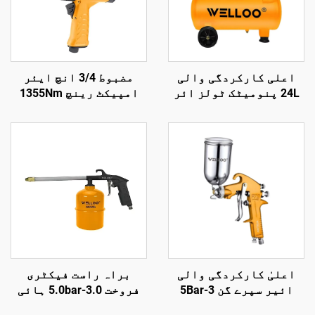
اعلی کارکردگی والی
مضبوط 3/4 انچ ایئر
24L پنومیٹک ٹولز ائر
امپیکٹ رینچ 1355Nm
کمپریسر 1.5KW/2HP
ٹارک پنومیٹک پاور ٹول
175L/min آؤٹ پٹ
آٹو مرمت کے لیے
اعلیٰ کارکردگی والی
براہ راست فیکٹری
ائیر سپرے گن 3-5Bar
فروخت 3.0-5.0bar ہائی
1.5mm نوزل خودکار اور
پریشر ایئر گن 1000cc