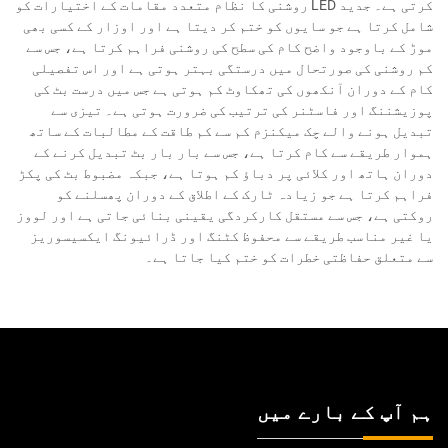
کرتی ہے۔ جدید LED روشنی کا نظام متعدد مقامات کے اختیارات کو
شامل کرتا ہے جو سایوں کو ختم کر دیتا ہے اور اوزار کے کسی بھی
موڑ کے باوجود واضح کام کی سطح کی روشنی فراہم کرتا ہے، جس سے
کم روشنی کی صورتحال میں درستگی بہتر ہوتی ہے اور اس تفصیلی
کام کے دوران آنکھوں کی تھکاوٹ کم ہوتی ہے جس میں درست بٹ کی
پوزیشننگ اور فاسٹنر کی ترتیب کی ضرورت ہوتی ہے۔ تیزی سے
تبدیل ہونے والے چک میکنزم کم سے کم طاقت کے مطالبات کے ساتھ
ہموار طریقے سے کام کرتا ہے، جس سے بار بار بٹ تبدیل کرنے کے
دوران ہاتھ اور کلائی پر دباؤ کم ہوتا ہے، جبکہ مضبوط بٹ کی پکڑ
فراہم کرتا ہے جو زیادہ ٹارک کے اطلاق کے دوران پھسلنے کو
روکتی ہے، جس سے مستقل کارکردگی یقینی بنائی جاتی ہے اور لووز
یا غیر مناسب طریقے سے محفوظ کٹنگ اور ڈرائیونگ ایکسیسوریز
سے متعلق حفاظتی خطرات کو ختم کیا جاتا ہے۔
ہم آپ کے بارے میں