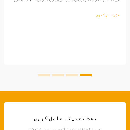
پر تاروں کی پروسیسنگ اور اجزاء کی تیاری کے دوران۔
پیشہ ورانہ تار کاٹنے والے اوزار تیار کرنے والوں کے
مزید دیکھیں
لیے ناگزیر اثاثہ بن گئے ہیں، جو...
مفت تخمینہ حاصل کریں
ہمارا نمائندہ جلد آپ سے رابطہ کرے گا۔