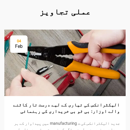
عملی تجاویز
04
Feb
الیکٹرانکس کی تیاری کے لیے درست تار کاٹنے
والے اوزار: بی ٹو بی خریداری کی رہنمائی
جدید الیکٹرانکس کی ت manufacturing میں پیداوار کے ہر
مرحلے پر غیر معمولی درستگی کی ضرورت ہوتی ہے، خاص طور