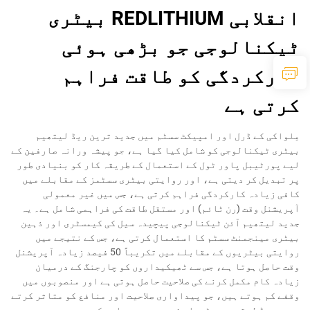
انقلابی REDLITHIUM بیٹری
ٹیکنالوجی جو بڑھی ہوئی
کارکردگی کو طاقت فراہم
کرتی ہے
مِلواکی کے ڈرل اور امپیکٹ سسٹم میں جدید ترین ریڈ لیتھیم
بیٹری ٹیکنالوجی کو شامل کیا گیا ہے، جو پیشہ ورانہ صارفین کے
لیے پورٹیبل پاور ٹول کے استعمال کے طریقہ کار کو بنیادی طور
پر تبدیل کر دیتی ہے، اور روایتی بیٹری سسٹمز کے مقابلے میں
کافی زیادہ کارکردگی فراہم کرتی ہے، جس میں غیر معمولی
آپریشنل وقت (رن ٹائم) اور مستقل طاقت کی فراہمی شامل ہے۔ یہ
جدید لیتھیم آئن ٹیکنالوجی پیچیدہ سیل کی کیمسٹری اور ذہین
بیٹری مینجمنٹ سسٹم کا استعمال کرتی ہے، جس کے نتیجے میں
روایتی بیٹریوں کے مقابلے میں تکریباً 50 فیصد زیادہ آپریشنل
وقت حاصل ہوتا ہے، جس سے ٹھیکیداروں کو چارجنگ کے درمیان
زیادہ کام مکمل کرنے کی صلاحیت حاصل ہوتی ہے اور منصوبوں میں
وقفے کم ہوتے ہیں، جو پیداواری صلاحیت اور منافع کو متاثر کرتے
ہیں۔ ریڈ لیتھیم بیٹریاں شدید درجہ حرارت کی حدود — جیسے