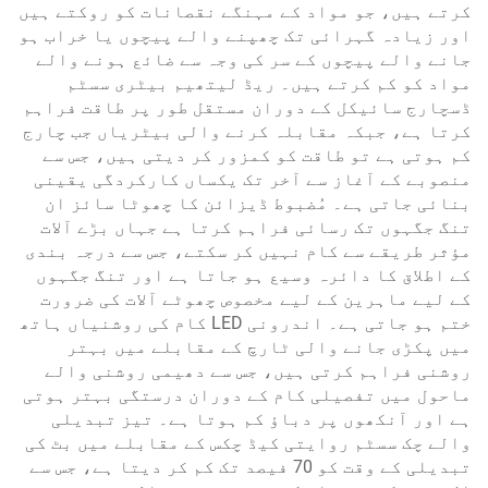
کرتے ہیں، جو مواد کے مہنگے نقصانات کو روکتے ہیں
اور زیادہ گہرائی تک چھپنے والے پیچوں یا خراب ہو
جانے والے پیچوں کے سر کی وجہ سے ضائع ہونے والے
مواد کو کم کرتے ہیں۔ ریڈ لیتھیم بیٹری سسٹم
ڈسچارج سائیکل کے دوران مستقل طور پر طاقت فراہم
کرتا ہے، جبکہ مقابلہ کرنے والی بیٹریاں جب چارج
کم ہوتی ہے تو طاقت کو کمزور کر دیتی ہیں، جس سے
منصوبے کے آغاز سے آخر تک یکساں کارکردگی یقینی
بنائی جاتی ہے۔ مُضبوط ڈیزائن کا چھوٹا سائز ان
تنگ جگہوں تک رسائی فراہم کرتا ہے جہاں بڑے آلات
مؤثر طریقے سے کام نہیں کر سکتے، جس سے درجہ بندی
کے اطلاق کا دائرہ وسیع ہو جاتا ہے اور تنگ جگہوں
کے لیے ماہرین کے لیے مخصوص چھوٹے آلات کی ضرورت
ختم ہو جاتی ہے۔ اندرونی LED کام کی روشنیاں ہاتھ
میں پکڑی جانے والی ٹارچ کے مقابلے میں بہتر
روشنی فراہم کرتی ہیں، جس سے دھیمی روشنی والے
ماحول میں تفصیلی کام کے دوران درستگی بہتر ہوتی
ہے اور آنکھوں پر دباؤ کم ہوتا ہے۔ تیز تبدیلی
والے چک سسٹم روایتی کیڈ چکس کے مقابلے میں بٹ کی
تبدیلی کے وقت کو 70 فیصد تک کم کر دیتا ہے، جس سے