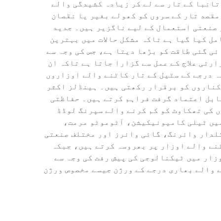
تانبا کے تار سے لے کر زیادہ کشیدگی والے
مقصد تار کے سروں کو کھولے بغیر یا نقصان
 صنعتی استعمال کے لیے ناگزیر ہیں۔ جدید
دھاتیات اور انسانی ہندسیات (Ergonomic) کے اصولوں کو شامل کیا گیا ہے تاکہ مشکل حالات میں بہترین
ی گئی طاقت کو بڑھا دیتا ہے، جس کی وجہ سے
ارتی علاج کے عمل سے گزارا جاتا ہے تاکہ ان
ہ درجے کے سٹیل کے تار کاٹنے والے اوزاروں
کناروں کو برقرار رکھتی ہیں۔ ہینڈلز اکثر
ل میں بھی قابل اعتماد گرفت فراہم کرتے ہیں۔ حفاظتی
ں کی تھکاوٹ کو کم کرنے والے سپرنگ لوڈڈ
میں ٹیلی کامیونیکیشن، آٹوموٹو مرمت،
لدار وائرنگ، گائی وائرز اور مختلف صنعتی
ٹنے والے اوزار پر بھروسہ کرتے ہیں، جبکہ
زار میں ٹیکنالوجی کی پیش رفت کی وجہ سے
ے والے بھاری درجے کے ورژن جیسے مخصوص ورژن