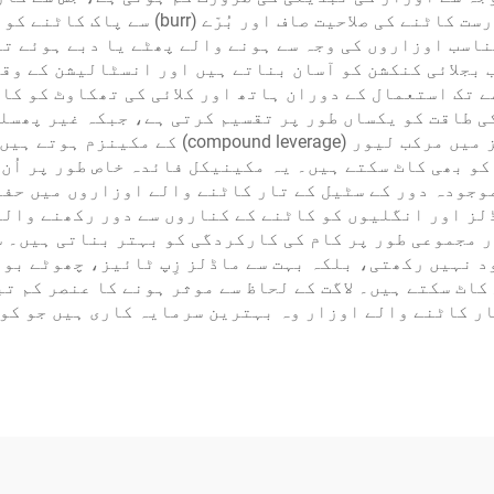
طویل مدتی اخراجات کم ہوتے ہیں۔ درست اور د
اسب اوزاروں کی وجہ سے ہونے والے پھٹے یا دبے ہوئے تا
بجلائی کنکشن کو آسان بناتے ہیں اور انسٹالیشن کے وقت
تک استعمال کے دوران ہاتھ اور کلائی کی تھکاوٹ کو کاف
ی طاقت کو یکساں طور پر تقسیم کرتی ہے، جبکہ غیر پھسل
بھی کنٹرول برقرار رکھتی ہیں۔ بہت سے ماڈلز می
کو بھی کاٹ سکتے ہیں۔ یہ مکینیکل فائدہ خاص طور پر اُن
وجودہ دور کے سٹیل کے تار کاٹنے والے اوزاروں میں حفا
لز اور انگلیوں کو کاٹنے کے کناروں سے دور رکھنے والے
 مجموعی طور پر کام کی کارکردگی کو بہتر بناتی ہیں۔ 
د نہیں رکھتی، بلکہ بہت سے ماڈلز زِپ ٹائیز، چھوٹے بول
کاٹ سکتے ہیں۔ لاگت کے لحاظ سے موثر ہونے کا عنصر کم تب
ار کاٹنے والے اوزار وہ بہترین سرمایہ کاری ہیں جو کو