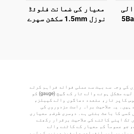
الی
معیار کی ضمانت فلوئڈ
ائیر سپرے گن 3-5Bar
نوزل 1.5mm سکشن سپرے
دکار
گن 3.5-5 بار پنومیٹک
گ کے
سپرے گن
ں کی وجہ سے بہت سے عملی فوائد فراہم کرتے
ہیں۔ بہتر شدہ کاٹنے کی صلاحیت ان کا سب سے اہم فائدہ ہے، جو صارفین کو عام کاٹنے والے اوزاروں کے لیے مشکل ہونے والے تار کے گیج (gauge) کو
تی ہے۔ پیشہ ورانہ درجے کے سٹیل کے تار کاٹنے والے اوزار 12-گیج کے ٹھوس کاپر تار، متعدد دھاگوں والے کیبلز،
 ہیں۔ یہ صلاحیت براہ راست مزدوروں کی
 کمی کا باعث بنتی ہے۔ دوسری طرف، معیاری
 تک اپنی کاٹنے کی صلاحیت برقرار رکھتے
 جو عموماً کم معیار کے کاٹنے والے
روباروں اور انفرادی صارفین دونوں کے لیے