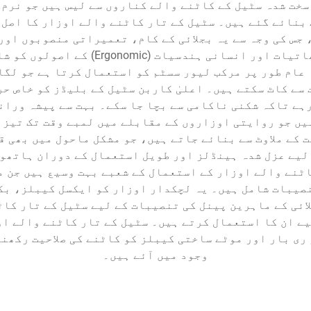
 سخت شدہ سٹیل کے کاٹنے والے کناروں سے لیس ہیں جو نرم 
 بنائے گئے ہیں۔ سٹیل کے تار کاٹنے والے اوزار کا اصل 
 جس کی وجہ سے یہ بجلائی کے کام، تعمیراتی منصوبوں اور
سٹیل کے تار کاٹنے والے اوزار میں جدید 
عام طور پر مرکب لیور سسٹم کو استعمال کرتا ہے جو لگائ
سے کاٹ سکتے ہیں۔ اعلیٰ کاربن سٹیل کے بلیڈز کو خاص حر
ہے تاکہ شکنی ناکامی سے بچا جا سکے۔ بہت سے پیشہ وران
یں جو روایتی اوزاروں کے مقابلے میں لمبے وقت تک تیز 
for سٹیل یا اعلیٰ طاقت کے ملاوٹ سے بنائے جاتے ہیں، جو مشکل ماحو
 لیے عزل شدہ ہینڈلز اور طویل استعمال کے دوران ہاتھو
اٹنے والے اوزار کے استعمال کے شعبے بہت وسیع ہیں جن 
نصیبات شامل ہیں۔ یہ لچکدار اوزار کو ایکسل کیبلز، بک
ائی کے ماہرین پینل کی تنصیبات کے لیے سٹیل کے تار کا
یے ان کا استعمال کرتے ہیں۔ سٹیل کے تار کاٹنے والے او
ری بار اور موٹے ساختی کیبلز کو کاٹنے کی صلاحیت رکھن
وجود میں آئے ہیں۔