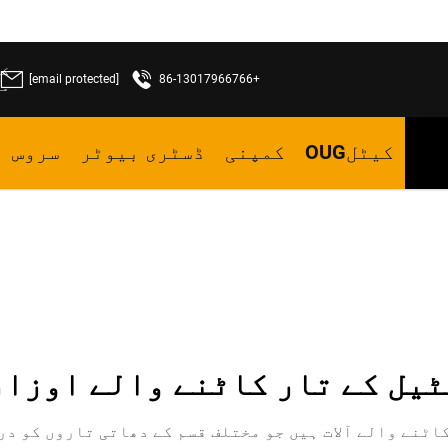
[email protected]
+86-13017966766
ما
کیٹلOUG
کمپنی
ڈسٹری بیوٹر
سروس
ٹیل کے تار کاٹنے والے اوزار
اٹنے والے آلات ہیں جو مختلف قسم کے دھاتی تاروں کو در