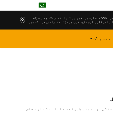
UR
کمرہ 2207، عمارت بی، فیوٹین گنزا، نمبر 99، چھٹی سڑک،
لیاتی کاروباری ضلع، فیوٹین سڑک، جنہوا، زیجیانگ، چین
محصولات
ستگی اور موثر طریقے سے کاٹنے کے لیے خاص