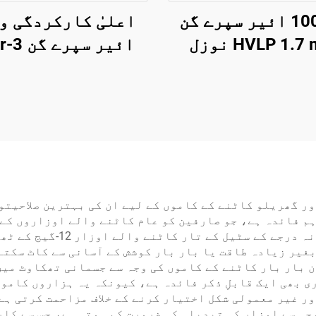
1000cc ائیر سپرے گن
اعلیٰ کارکردگی و
HVLP 1.7 mm نوزل
میٹک پینٹ سپرے
1.5mm نوزل خو
ے والا آٹو اور
اور لکڑی کی کوٹن
رنیچر کے لیے
لیے
ر گھریلو کاٹنے کے کاموں کے لیے ان کی بہترین صلاحیتو
آسانی سے کاٹنے کی اجازت دی
بغیر زیادہ طاقت یا بار بار کوشش کے آسانی سے کاٹ سکتے
 بار بار کاٹنے کے کاموں کی وجہ سے جسمانی تھکاوٹ میں
 بھی ایک قابلِ ذکر فائدہ ہے، کیونکہ یہ ہزاروں کاموں
ر غیر معمولی شکل اختیار کرنے کے خلاف مزاحمت کرتی ہے،
جہ سے اوزار کی تبدیلی کی ضرورت کم ہوتی ہے، جس سے کا