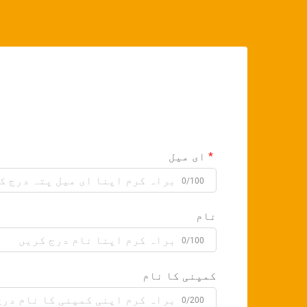
ای میل
0/100
نام
0/100
کمپنی کا نام
0/200