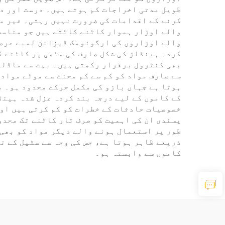
کرنے کے اقدامات کی ضرورت نہیں رہتی۔ غیر من
والے اوزار ہموار کاٹنے کاٹتے ہیں جو مناسب 
والے اوزاروں کی ارگونومک ڈیزائن لمبے عرصے 
کردہ ہینڈلز کی شکل صارف کی مٹھی پر کاٹنے ک
سے صارف مواد کو کم سے کم محنت سے موٹے مواد 
ہوتا ہے جہاں بازو کی مکمل حرکت محدود ہو۔ م
کے کاموں کے لیے درجہ بند کردہ عزل شدہ ہینڈ
خصوصیات حادثات کے خطرات کو کم کرتی ہیں اور
پسندی ان کی اہمیت کو صرف تار کاٹنے تک محدو
طور پر استعمال ہونے والے دیگر مواد کو بھی 
ذریعے ظاہر ہوتا ہے، جس کی وجہ سے سٹیل کے ت
کاموں سے وابستہ ہو۔