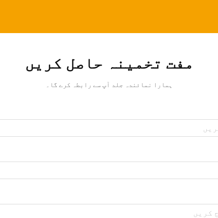
مفت تخمینہ حاصل کریں
ہمارا نمائندہ جلد آپ سے رابطہ کرے گا۔