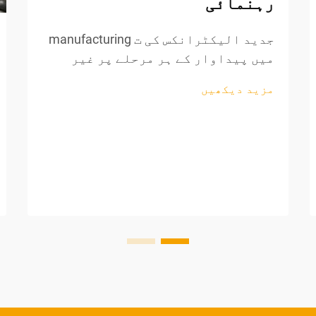
رہنمائی
جدید الیکٹرانکس کی ت manufacturing
میں پیداوار کے ہر مرحلے پر غیر
معمولی درستگی کی ضرورت ہوتی ہے،
مزید دیکھیں
خاص طور پر تاروں کی پروسیسنگ اور
اجزاء کی تیاری کے دوران۔ پیشہ
ورانہ تار کاٹنے والے اوزار تیار
کرنے والوں کے لیے ناگزیر اثاثہ بن
گئے ہیں، جو...