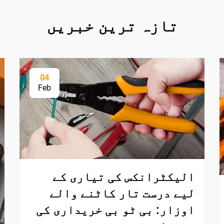
تازہ ترین خبریں
04
Feb
الیکٹرانکس کی تیاری کے
لیے درست تار کاٹنے والے
اوزار: بی ٹو بی خریداری کی