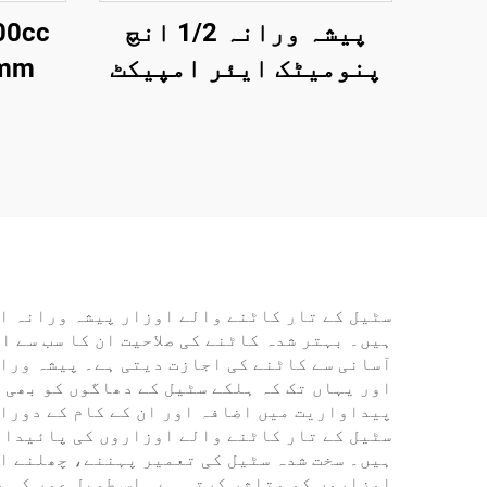
پیشہ ورانہ 1/2 انچ
پنومیٹک ایئر امپیکٹ
رینچ 570N.M ٹارک
پنو
اعلیٰ طاقت والے
کرن
پنومیٹک ٹول
ف
سٹیل کے تار کاٹنے والے اوزار پیشہ ورانہ او
اور یہاں تک کہ ہلکے سٹیل کے دھاگوں کو بھی 
پیداواریت میں اضافہ اور ان کے کام کے دوران
سٹیل کے تار کاٹنے والے اوزاروں کی پائیداری
ہیں۔ سخت شدہ سٹیل کی تعمیر پہننے، چھلنے او
اوزاروں کو متاثر کرتی ہے۔ اس طویل عمر کی و