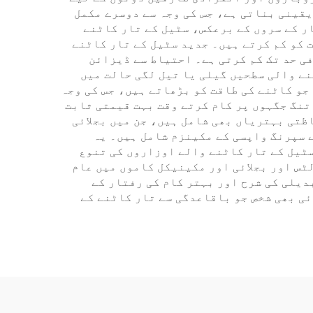
رست کاٹنے کی صلاحیت صاف اور بُرّے (burr) سے پاک کاٹنے کو یقینی بناتی ہے، جس کی وجہ سے دوسرے مکمل
ر کے سروں کے برعکس، سٹیل کے تار کاٹنے
 کو کم کرتے ہیں۔ جدید سٹیل کے تار کاٹنے
ی حد تک کم کرتی ہے۔ احتیاط سے ڈیزائن
نے والی سطحیں گیلی یا تیل لگی حالت میں
ں مرکب لیور (compound leverage) کے مکینزم ہوتے ہیں جو کاٹنے کی طاقت کو بڑھاتے ہیں، جس کی وجہ
 تنگ جگہوں پر کام کرتے وقت بہت قیمتی ثابت
ظتی بہتریاں بھی شامل ہیں، جن میں بجلائی
 سپرنگ واپسی کے مکینزم شامل ہیں۔ یہ
سٹیل کے تار کاٹنے والے اوزاروں کی تنوع
ٹس اور بجلائی اور مکینیکل کاموں میں عام
دیلی کی شرح اور بہتر کام کی رفتار کے
ئی بھی شخص جو باقاعدگی سے تار کاٹنے کے