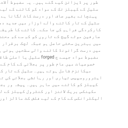
طور پر ڈیزائن کیے گئے ہیں۔ یہ مضبوط آلات
سٹیل کے کیبلز تک کے مواد کو کاٹنے کے لیے
پہنچائے بغیر صاف اور درست کاٹ لگانا ہے،
کارکردگی فراہم کی جا سکے۔ کاٹنے کا طریقہ 
صارفین موٹے گیج کے تاروں کو کم سے کم محنت 
میں بہترین سختی حاصل ہو جبکہ لچک برقرار ر
میں درست گرائونڈ کاٹنے والی سطحیں ہوتی ہ
مضبوط مواد جیسے ج ged
خصوصیات میں عام طور پر بجلائی کے کام کے
میکانزم شامل ہوتے ہیں۔ سٹیل کے تار ک
ایئروروسپیس تیاری اور رہائشی بجلائی کی ت
کیبلز کو کاٹنے میں ماہر ہیں۔ پیشہ ور بجل
مکینکس بریک لائنز اور کنٹرول کیبلز کے ل
الیکٹرانکس کے کام کے لیے فلش کٹ ماڈلز اور 