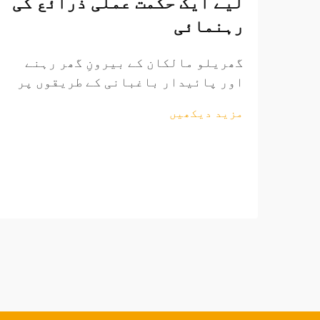
لیے ایک حکمت عملی ذرائع کی
رہنمائی
گھریلو مالکان کے بیرونِ گھر رہنے
اور پائیدار باغبانی کے طریقوں پر
زور دینے کے ساتھ ساتھ عالمی
مزید دیکھیں
باغبانی کے اوزار کا منڈی مسلسل
وسیع ہو رہی ہے۔ منافع بخش ساٹھی
فروخت کے مواقع تلاش کرنے والے
ریٹیلرز کے لیے، باغبانی کے اوزار
کی ذرائع کاری کی پیچیدگیوں کو
سمجھنا...