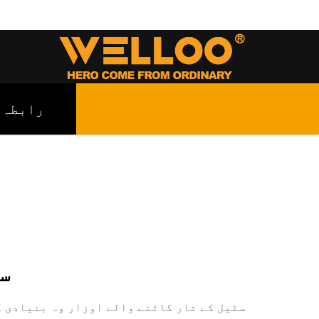
رابطہ
س
سٹیل کے تار کاٹنے والے اوزار وہ بنیادی ک