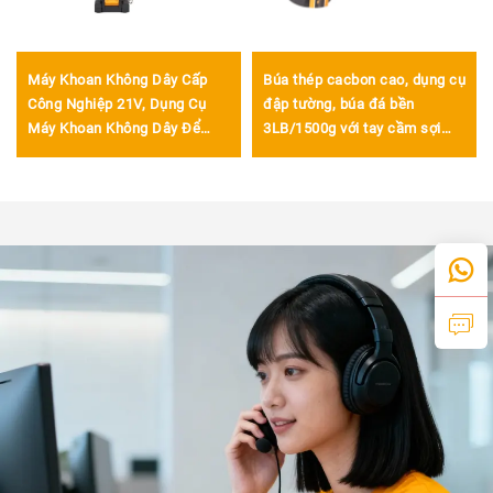
Máy Khoan Không Dây Cấp
Búa thép cacbon cao, dụng cụ
Công Nghiệp 21V, Dụng Cụ
đập tường, búa đá bền
Máy Khoan Không Dây Để
3LB/1500g với tay cầm sợi
Khoan Gỗ, Nhựa Và Kim Loại
thủy tinh
Một Cách Dễ Dàng