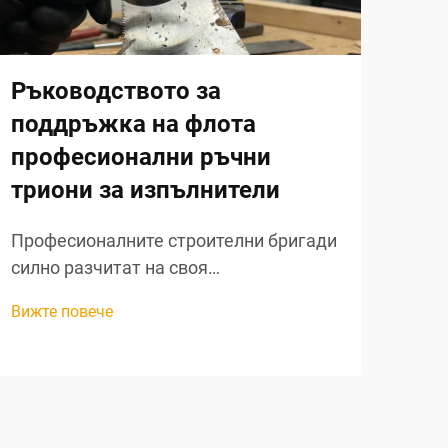
Ръководството за
Ана
поддръжка на флота
по
професионални ръчни
бе
триони за изпълнители
ел
из
Професионалните строителни бригади
силно разчитат на своя
Стро
инструментариум, за да изпълняват
кри
Вижте повече
проектите ефективно и да запазят
реж
Вижт
репутацията си за качествена работа.
про
Сред основните режещи инструменти
и ка
в арсенала на всяка строителна
реш
бригада ръчният трион заема едно от
прод