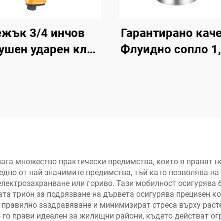
ежък 3/4 инчов
Гарантирано кач
ушен ударен ключ
Флуидно сопло 1
ртящ момент 1355
Пръскачка с усу
 пневматически
3,5-5 bar Пневма
троинструмент за
пръскачка
нт на автомобили
лага множество практически предимства, които я правят 
 едно от най-значимите предимства, тъй като позволява на
 електрозахранване или гориво. Тази мобилност осигурява 
ата трион за подрязване на дървета осигурява прецизен ко
 правилно заздравяване и минимизират стреса върху расте
 го прави идеален за жилищни райони, където действат ог