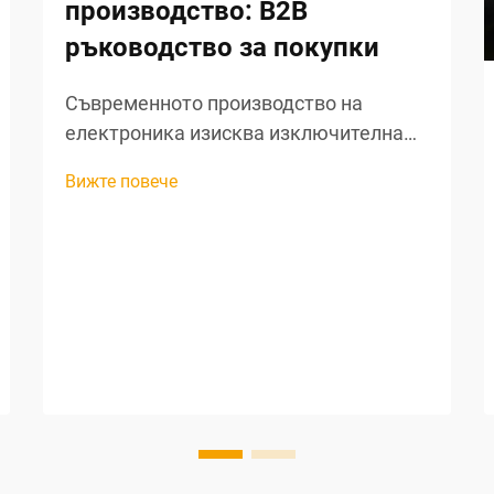
производство: B2B
ръководство за покупки
Съвременното производство на
електроника изисква изключителна
точност на всеки етап от
Вижте повече
производствения процес, особено при
обработката на жици и подготовката
на компоненти. Професионалните
инструменти за рязане на жици са
станали незаменими активи за
производителите, е...