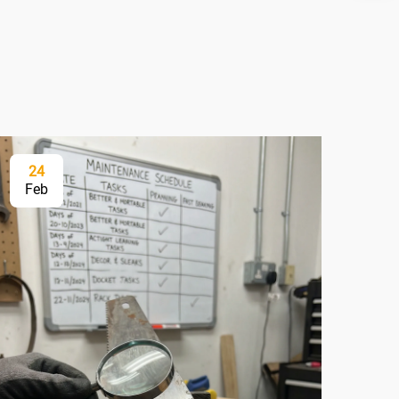
24
2
Feb
Fe