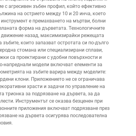
е с агресивен зъбен профил, който ефективно
лжина на острието между 10 и 20 инча, което
инструмент е премахването на мъртви, болни
желаната форма на дърветата. Технологичните
ри движение назад, максимизирайки режещата
зъбите, които запазват остротата си по-дълго
леродна стомана или специализирани сплави,
ъжки са проектирани с удобни повърхности и
по-напреднали модели включват елементи за
еометрията на зъбите варира между моделите:
ърдени клони. Приложението не се ограничава
екоративни храсти и задачи по управление на
а трионка за подрязване на дървета, за да
лести. Инструментът се оказва безценен при
Сезонните приложения включват подрязване през
дрязване на дървета осигурява последователна
ловия.