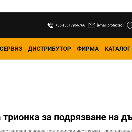
+86-13017966766
[email protected]
СЕРВИЗ
ДИСТРИБУТОР
ФИРМА
КАТАЛОГ
 трионка за подрязване на д
едставлява основен градинарски инструмент, предназначе