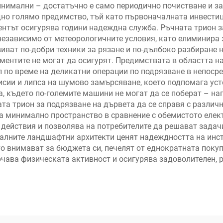
нимални – достатъчно е само периодично почистване и за
но голямо предимство, тъй като първоначалната инвестици
ентът осигурява години надеждна служба. Ръчната трион з
независимо от метеорологичните условия, като елиминира 
виват по-добри техники за рязане и по-дълбоко разбиране 
ментите не могат да осигурят. Предимствата в областта н
 по време на деликатни операции по подрязване в непосре
сии и липса на шумово замърсяване, което подпомага уст
а, където по-големите машини не могат да се поберат – на
та трион за подрязване на дървета да се справя с различн
ва минимално пространство в сравнение с обемистото елек
действия и позволява на потребителите да решават задачи
алните ландшафтни архитекти ценят надеждността на инст
то внимават за бюджета си, печелят от еднократната покуп
чава физическата активност и осигурява задоволителен, р