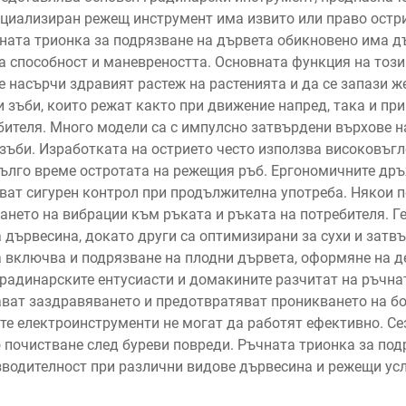
ециализиран режещ инструмент има извито или право остри
ната трионка за подрязване на дървета обикновено има дъ
 способност и маневреността. Основната функция на този 
се насърчи здравият растеж на растенията и да се запази 
зъби, които режат както при движение напред, така и п
ителя. Много модели са с импулсно затвърдени върхове на 
зъби. Изработката на острието често използва високовъг
дълго време остротата на режещия ръб. Ергономичните др
ват сигурен контрол при продължителна употреба. Някои 
ането на вибрации към ръката и ръката на потребителя. Г
 дървесина, докато други са оптимизирани за сухи и затв
 включва и подрязване на плодни дървета, оформяне на д
адинарските ентусиасти и домакините разчитат на ръчнат
ват заздравяването и предотвратяват проникването на бо
ите електроинструменти не могат да работят ефективно. 
 почистване след буреви повреди. Ръчната трионка за по
водителност при различни видове дървесина и режещи ус