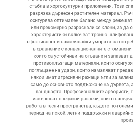
стъбла в хортокултурни приложения. Този сп
разрязва дървесен растителен материал. Ръч
осигурява оптимален баланс между режещата
или прекомерно разраснали се клони, за да 
характеристики включват тройно шлифовани 
ефективност и намалявайки умората на потреб
в сравнение с конвенционалните стоманени 
които са устойчиви на огъване и запазват 
противоплъзгащи материали, които осигуря
поглъщане на удари, които намаляват предав
някои имат агресивни режещи ъгли за зелена
само до основното поддържане на дървета, а
ландшафта. Професионалните арбористи, гр
извършват прецизни разрези, които насърча
работа в тесни пространства, където по-голем
период на покой, летни поддръжки и аварийно
произ