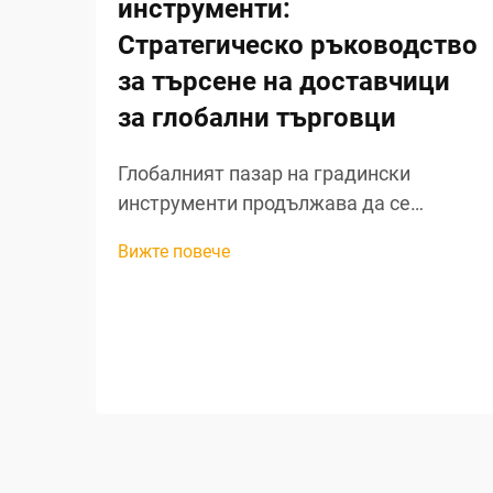
инструменти:
Стратегическо ръководство
за търсене на доставчици
за глобални търговци
Глобалният пазар на градински
инструменти продължава да се
разширява, тъй като собствениците на
Вижте повече
жилища все повече насочват
вниманието си към живота на открито
и устойчивите практики в
градинарството. За търговците, които
търсят печеливши възможности за
закупуване на градински инструменти
на едро, разбирането на нюансите при
търсене на доставчици за градински