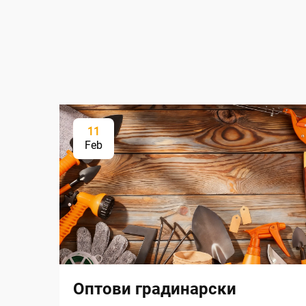
11
Feb
Оптови градинарски