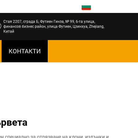
BG
Стая 2207, сграда Б, Футиен Гинза, № 99, 6-та улица,
финансов бизнес район, улица Футиен, Цзинхуа, Zhejiang,
Китай
КОНТАКТИ
ървета
н специално за отрязване на клони, издънки и