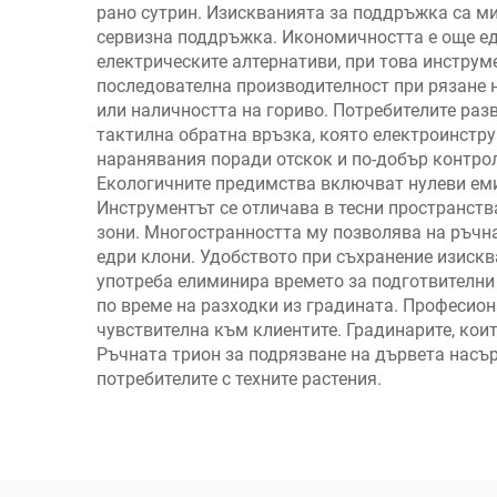
рано сутрин. Изискванията за поддръжка са ми
сервизна поддръжка. Икономичността е още ед
електрическите алтернативи, при това инструм
последователна производителност при рязане 
или наличността на гориво. Потребителите раз
тактилна обратна връзка, която електроинстру
наранявания поради отскок и по-добър контрол
Екологичните предимства включват нулеви еми
Инструментът се отличава в тесни пространств
зони. Многостранността му позволява на ръчна
едри клони. Удобството при съхранение изиск
употреба елиминира времето за подготвителни 
по време на разходки из градината. Професион
чувствителна към клиентите. Градинарите, кои
Ръчната трион за подрязване на дървета насър
потребителите с техните растения.