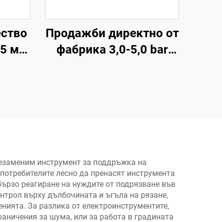
ество
Продажби директно от
,5 мм
фабрика 3,0-5,0 bar
кване
Високоналягано
тична
въздушно оръдие
1000cc Въздушно
миещо оръдие
Пневматично
въздушно оръдие
незаменим инструмент за поддръжка на
 потребителите лесно да пренасят инструмента
бързо реагиране на нуждите от подрязване във
нтрол върху дълбочината и ъгъла на рязане,
нията. За разлика от електроинструментите,
раничения за шума, или за работа в градината