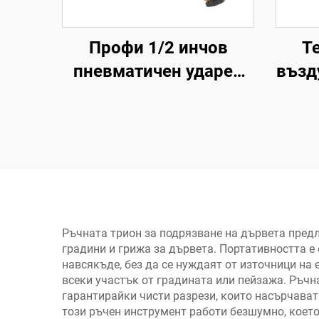
Профи 1/2 инчов
Т
пневматичен ударен
възд
ключ с въртящ
с въ
момент 570 N.M
Nm,
високомощен
елек
пневматичен
ремо
инструмент
Ръчната трион за подрязване на дървета пред
градини и грижа за дървета. Портативността е
навсякъде, без да се нуждаят от източници на
всеки участък от градината или пейзажа. Ръчн
гарантирайки чисти разрези, които насърчават
този ръчен инструмент работи безшумно, което