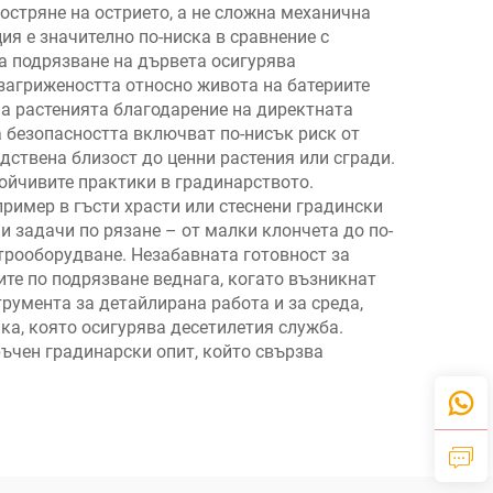
остряне на острието, а не сложна механична
я е значително по-ниска в сравнение с
а подрязване на дървета осигурява
загрижеността относно живота на батериите
на растенията благодарение на директната
а безопасността включват по-нисък риск от
дствена близост до ценни растения или сгради.
ойчивите практики в градинарството.
пример в гъсти храсти или стеснени градински
и задачи по рязане – от малки клончета до по-
трооборудване. Незабавната готовност за
те по подрязване веднага, когато възникнат
румента за детайлирана работа и за среда,
ка, която осигурява десетилетия служба.
ъчен градинарски опит, който свързва