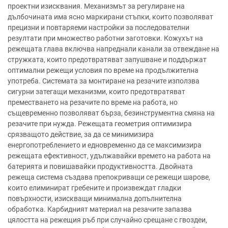
проектни изисквания. Механизмът за регулиране на
дълбочината има ясно маркирани стъпки, които позволяват
прецизни и повтаряеми настройки за последователни
резултати при множество работни заготовки. Кожухът на
режещата глава включва напреднали канали за отвеждане на
стружката, които предотвратяват запушване и поддържат
оптимални режещи условия по време на продължителна
употреба. Системата за монтиране на резачите използва
сигурни затегащи механизми, които предотвратяват
преместването на резачите по време на работа, но
същевременно позволяват бърза, безинструментна смяна на
резачите при нужда. Режещата геометрия оптимизира
срязващото действие, за да се минимизира
енергопотреблението и едновременно да се максимизира
режещата ефективност, удължавайки времето на работа на
батерията и повишавайки продуктивността. Двойната
режеща система създава препокриващи се режещи шарове,
които елиминират гребените и произвеждат гладки
повърхности, изискващи минимална допълнителна
обработка. Карбидният материал на резачите запазва
цялостта на режещия ръб при случайно срещане с гвоздеи,