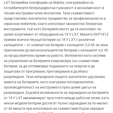
LXT батерийна платформа на Makita, осигурявайки на
потребителите безпрецедентна гъвкавост и икономичност в
техния инструментален екосистем. Тази съвместимост
представлява значително предимство за професионалисти и
сериозни любители, които използват множество безжични
инструменти, тъй като батериите могат да се използват за
целия асортимент от оборудване на 18 V LXT. Макита DKP181Z
приема всички текущи батерии на 18 V LXT с различни
капацитети – от компактни батерии с капацитет 2,0 Ah за леки
приложения до висококапацитетни батерии с капацитет 6,0 Ah
за продължително време на работа. Интелигентната система
за управление на батериите комуникира със съвместими
батерии, за да оптимизира подаването на енергия и да
защитава от прегряване, претоварване и дълбоко
разреждане. Тази напреднала защита значително удължава
живота на батериите, като осигурява последователна
производителност на инструмента през целия цикъл на
разреждане. Бързите възможности за зареждане на батериите
от 18 V LXT минимизират простоите между работни сесии, като
някои модели батерии достигат пълно зареждане за по-малко
от 40 минути при използване на съвместими бързи зарядни