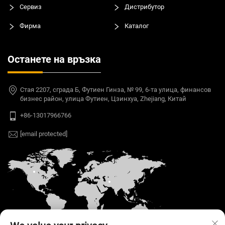
Сервиз
Дистрибутор
Фирма
Каталог
Останете на връзка
Стая 2207, сграда Б, Футиен Гинза, № 99, 6-та улица, финансов
бизнес район, улица Футиен, Цзинхуа, Zhejiang, Китай
+86-13017966766
[email protected]