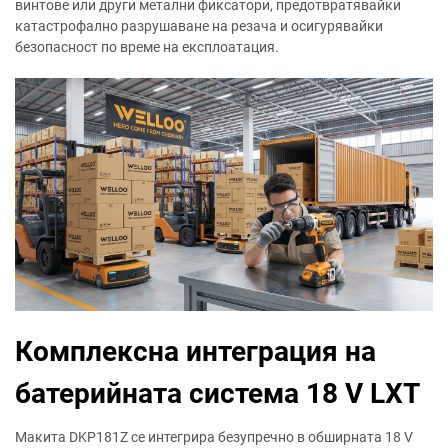
винтове или други метални фиксатори, предотвратявайки
катастрофално разрушаване на резача и осигурявайки
безопасност по време на експлоатация.
Комплексна интеграция на
батерийната система 18 V LXT
Макита DKP181Z се интегрира безупречно в обширната 18 V