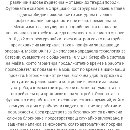
различни видове дървесина – от меки до твърди породи.
Фуговката е снабдена с прецизно конструирана рязеща глава
с две карбидни ножове, които осигуряват гладки,
професионални повърхности при всяко преминаване.
Механизмът за регулиране на дълбочината на рязане
позволява на потребителите да премахват материал в стъпки
от 0 до 2 mm, осигурявайки точен контрол както при грубо
премахване на материала, така и при фини завършващи
операции. Makita DKP181Z използва напреднала технология за
батерии, съвместима с обширната 18 V LXT батерийна система
на Makita, което гарантира продължително време на работа и
последователно подаване на мощност по време на изискващи
проекти. Ергономичният дизайн включва удобна дръжка с
интуитивно разположени контролни елементи за лесна
употреба, а компактните размери намаляват умората на
потребителя при продължителна употреба. Основата на
фуговката е изработена от висококачествен алуминий, който
осигурява дълготрайност и гладко плъзгане по работните
повърхности. Сред средствата за безопасност са включени
ключ за блокиране, предотвратяващ случайно включване, и
защитна капачка за ножовете, която автоматично покрива