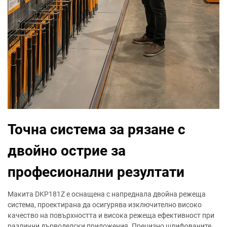
Точна система за рязане с
двойно острие за
професионални резултати
Макита DKP181Z е оснащена с напреднала двойна режеща
система, проектирана да осигурява изключително високо
качество на повърхността и висока режеща ефективност при
различни дърводелски приложения. Прецизно шлифованите