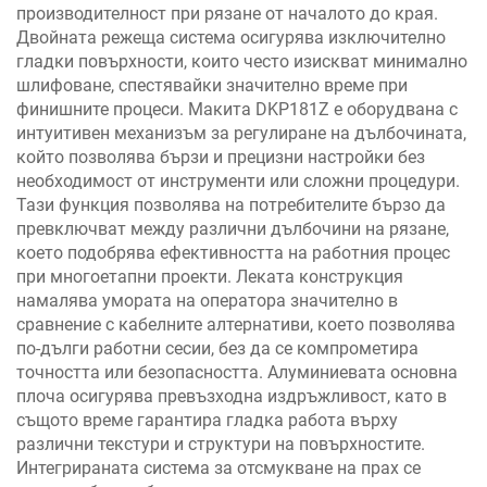
производителност при рязане от началото до края.
Двойната режеща система осигурява изключително
гладки повърхности, които често изискват минимално
шлифоване, спестявайки значително време при
финишните процеси. Макита DKP181Z е оборудвана с
интуитивен механизъм за регулиране на дълбочината,
който позволява бързи и прецизни настройки без
необходимост от инструменти или сложни процедури.
Тази функция позволява на потребителите бързо да
превключват между различни дълбочини на рязане,
което подобрява ефективността на работния процес
при многоетапни проекти. Леката конструкция
намалява умората на оператора значително в
сравнение с кабелните алтернативи, което позволява
по-дълги работни сесии, без да се компрометира
точността или безопасността. Алуминиевата основна
плоча осигурява превъзходна издръжливост, като в
същото време гарантира гладка работа върху
различни текстури и структури на повърхностите.
Интегрираната система за отсмукване на прах се