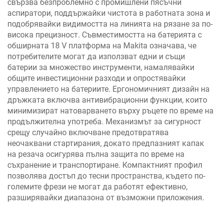
свързва безпроблемно с промишлени пясъчни
аспиратори, поддържайки чистота в работната зона и
подобрявайки видимостта на линията на рязане за по-
висока прецизност. Съвместимостта на батерията с
обширната 18 V платформа на Makita означава, че
потребителите могат да използват едни и същи
батерии за множество инструменти, намалявайки
общите инвестиционни разходи и опростявайки
управлението на батериите. Ергономичният дизайн на
дръжката включва антивибрационни функции, които
минимизират натоварването върху ръцете по време на
продължителна употреба. Механизмът за сигурност
срещу случайно включване предотвратява
неочаквани стартирания, докато предпазният капак
на резача осигурява пълна защита по време на
съхранение и транспортиране. Компактният профил
позволява достъп до тесни пространства, където по-
големите фрези не могат да работят ефективно,
разширявайки диапазона от възможни приложения.