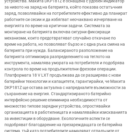
устройства. Макита DKP181Z е оснащена с удобен индикатор
за нивото на заряд на батерията, който показва остатъчния
заряд, позволявайки на потребителите ефективно да планират
работните си сесии и да избягват неочаквано изчерпване на
енергията по време на критични задачи. Системата за
монтиране на батерията включва сигурни фиксиращи
механизми, които предотвратяват случайно откачане по
време на работа, но позволяват бързо и с една ръка смяна на
батерията при нужда. Балансираното разположение на
батерията оптимизира разпределението на теглото на
инструмента, намалява умората на потребителя и подобрява
контрола по време на продължителни фрезови операции.
Платформата 18 V LXT продължава да се разширява с нови
батерийни технологии и капацитети, гарантирайки, че Макита
DKP181Z ще остава актуална с напредналите възможности за
съхранение на енергия. Стандартизираното батерийно
интерфейсно решение елиминира необходимостта от
множество типове зарядни устройства, опростявайки
организацията в работилницата и намалявайки изискванията
за инвестиции в оборудване. Екологичните аспекти се
подобряват благодарение на презареждащата се батерийна
система, тъй като потребителите намаляват отпадъците от