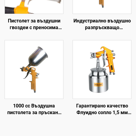
Пистолет за въздушни
Индустриално въздушно
гвоздеи с преносима
разпръскващо
енергия на едро с висока
пистолетче 600 cc от
мощност ръчен пистолет
алуминиев сплав,
за гвоздеи
подаване по гравитация
при високо налягане,
пистолет за боя
1000 cc Въздушна
Гарантирано качество
пистолета за пръскане
Флуидно сопло 1,5 мм
HVLP 1,7 mm сопло
Пръскачка с усукване
Пневматичен
3,5-5 bar Пневматична
разпръсквач на боя за
пръскачка