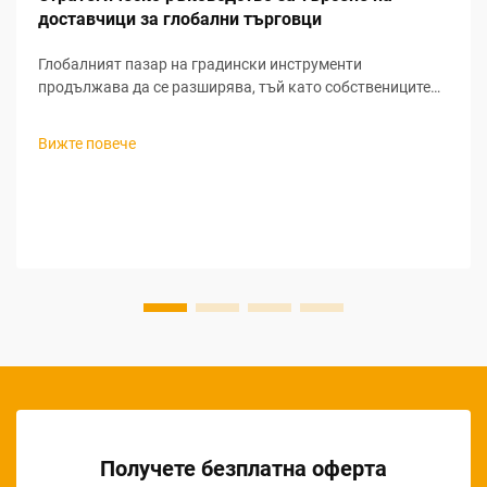
доставчици за глобални търговци
Глобалният пазар на градински инструменти
продължава да се разширява, тъй като собствениците
на жилища все повече насочват вниманието си към
живота на открито и устойчивите практики в
Вижте повече
градинарството. За търговците, които търсят печеливши
възможности за закупуване на градински инструменти
на едро, разбирането на нюансите при търсене на
доставчици за градински инструменти...
Получете безплатна оферта