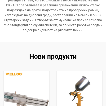
рязещата глава, когато фуговката не се използва. Makita
DKP181Z се отличава в различни приложения, включително
подреждане на врати, подготовката на прозоречни рамки,
изглаждане на дървени греди, реставрация на мебели и общи
стругарски задачи. Отворът за отсмукване на прах се свързва
със стандартни вакуумни системи, за по-чиста работна среда и
по-добра видимост на рязаните линии.
Нови продукти