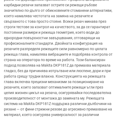
карбидни резачи запазват острите си режещи ръбове
значително по-дълго от обикновените стоманени алтернативи,
което намалява честотата на замяна на резачите и
свързаното с това просто стояне. Всеки резач минава през
строги тестове за контрол на качеството, за да се гарантират
постоянни размери и режеща геометрия, което води до
еднородни повърхностни завършвания, отговарящи на
професионалните стандарти. Двойната конфигурация на
резачите разпределя режещите сили равномерно по цялата
режеща глава, намалява вибрациите и подобрява контрола от
страна на оператора по време на работа. Този балансиран
подход позволява на Makita DKP181Z да премахва материала
гладко, без да причинява изтръгване или люспене, дори и при
работа срещу трудни влакна. Конструкцията на режещата
глава включва прецизни механизми за позициониране на
резачите, които запазват оптималните режещи ъгли през
целия жизнен цикъл на резача, осигурявайки последователна
производителност от монтажа до замяната му. Режещата
система на Makita DKP181Z поддържа различни дълбочини на
рязане — от фини стрижни резове до агресивно премахване на
материал, което осигурява универсалност за различни