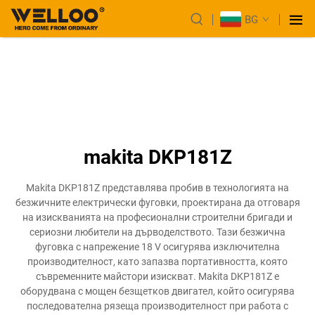
BG
makita DKP181Z
Makita DKP181Z представлява пробив в технологията на
безжичните електрически фуговки, проектирана да отговаря
на изискванията на професионални строителни бригади и
сериозни любители на дърводелството. Тази безжична
фуговка с напрежение 18 V осигурява изключителна
производителност, като запазва портативността, която
съвременните майстори изискват. Makita DKP181Z е
оборудвана с мощен безщетков двигател, който осигурява
последователна рязеща производителност при работа с