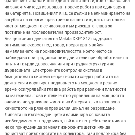
сравнение с аналогичните двигатели с щетки, което позволява
на занаятчиите да извършват повече работа при един заряд
на батерията. Повишеният КПД се дължи на елиминирането на
загубата на енергия чрез триене на щетките, като по-голяма
част от мощността се насочва към рязещата глава за
постигане на последователна производителност.
Безщетковият двигател на Makita DKP181Z поддържа
оптимална скорост под товар, предотвратявайки
намаляването на производителността, което често се
наблюдава при традиционните двигатели при обработване на
плътни твърди дървесини или при трудни структури на
дървесината. Електронните контролни системи в
безщетковата система непрекъснато следят работата на
двигателя и коригират подаването на мощност в реално
време, осигурявайки гладка работа при различни плътности
на материала. Това интелигентно управление на мощността
значително удължава живота на батерията, като запазва
качеството на рязане през целия цикъл на разреждане.
Липсата на въглеродни щетки елиминира основната
необходимост от поддръжка, тъй като потребителите никога
не са принудени да заменят износените щетки или да
почистват повърхностите на колектора. Тази поддръжка без