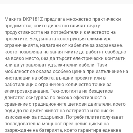
автомобили и мебели
Макита DKP181Z предлага множество практически
предимства, които директно влияят върху
продуктивността на потребителя и качеството на
проектите. Бездънната конструкция елиминира
ограниченията, налагани от кабелите за захранване,
което позволява на занаятчиите да работят свободно
на всяко място, без да търсят електрически контакти
или да управляват удължителни кабели. Тази
мобилност се оказва особено ценна при изпълнение на
инсталации на обекта, външни проекти или в
работилници с ограничено количество точки за
електрозахранване. Технологията на безщетков
двигател осигурява по-висока ефективност в
сравнение с традиционните щеткови двигатели, което
води до по-дълъг живот на батерията и по-ниски
изисквания за поддръжка. Потребителите получават
последователна мощност през целия цикъл на
разреждане на батерията, което гарантира еднаква