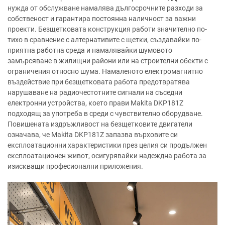
нужда от обслужване намалява дългосрочните разходи за
собственост и гарантира постоянна наличност за важни
проекти. Безщетковата конструкция работи значително по-
тихо в сравнение с алтернативите с щетки, създавайки по-
приятна работна среда и намалявайки шумовото
замърсяване в жилищни райони или на строителни обекти с
ограничения относно шума. Намаленото електромагнитно
въздействие при безщетковата работа предотвратява
нарушаване на радиочестотните сигнали на съседни
електронни устройства, което прави Makita DKP181Z
подходящ за употреба в среди с чувствително оборудване.
Повишената издръжливост на безщетковите двигатели
означава, че Makita DKP181Z запазва върховите си
експлоатационни характеристики през целия си продължен
експлоатационен живот, осигурявайки надеждна работа за
изискващи професионални приложения.