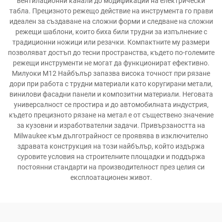
вентилационни канали до модификации на електрически
табла. Прецизното режещо действие на инструмента го прави
идеален за създаване на сложни форми и следване на сложни
режещи шаблони, които биха били трудни за изпълнение с
традиционни ножици или резачки. Компактните му размери
позволяват достъп до тесни пространства, където по-големите
режещи инструменти не могат да функционират ефективно.
Милуоки M12 Найбълър запазва висока точност при рязане
дори при работа с трудни материали като коругирани метали,
винилови фасадни панели и композитни материали. Неговата
универсалност се простира и до автомобилната индустрия,
където прецизното рязане на метал е от съществено значение
за кузовни и изработвателни задачи. Привързаността на
Milwaukee към дълготрайност се проявява в изключително
здравата конструкция на този найбълър, който издържа
суровите условия на строителните площадки и поддържа
постоянни стандарти на производителност през целия си
експлоатационен живот.