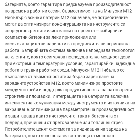
батерията, което гарантира предсказуема производителност
по време на работни сесии. Съвместимостта на Милуоки М12
Нибълър с всички батерии М12 означава, че потребителите
могат да оптимизират конфигурацията на инструмента си
според конкретните изисквания на проекта — избирайки
компактни батерии за леки приложения или
висококапацитетни варианти за продължителни периоди на
работа. Батерийната система включва напреднала технология
на клетките, която осигурява последователна мощност дори
при екстремни температурни условия, гарантирайки надеждна
работа в трудни работни среди. Милуоки М12 Нибълър се
възползва от възможностите за бързо зареждане на
зарядните устройства М12, което минимизира простоите
между употреби и поддържа продуктивността на натоварени
строителни площадки. Интеграцията на батерията включва
интелигентна комуникация между инструмента и източника на
захранване, оптимизираща параметрите на производителност
и защитаваща както инструмента, така и батерията от
повреди, причинени от претоварване или топлинен стрес.
Потребителите ценят системата за индикация на заряда на
батерията, която ясно показва оставащата мощност,