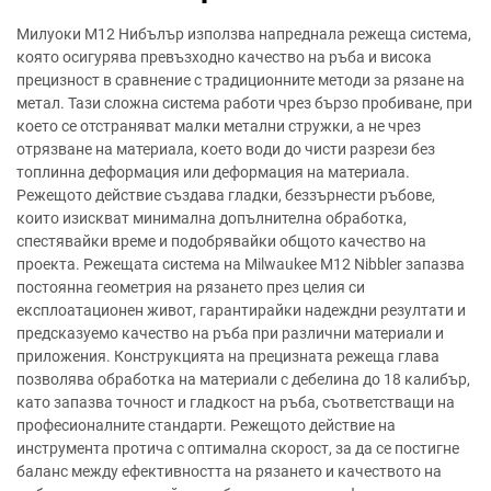
Милуоки M12 Нибълър използва напреднала режеща система,
която осигурява превъзходно качество на ръба и висока
прецизност в сравнение с традиционните методи за рязане на
метал. Тази сложна система работи чрез бързо пробиване, при
което се отстраняват малки метални стружки, а не чрез
отрязване на материала, което води до чисти разрези без
топлинна деформация или деформация на материала.
Режещото действие създава гладки, беззърнести ръбове,
които изискват минимална допълнителна обработка,
спестявайки време и подобрявайки общото качество на
проекта. Режещата система на Milwaukee M12 Nibbler запазва
постоянна геометрия на рязането през целия си
експлоатационен живот, гарантирайки надеждни резултати и
предсказуемо качество на ръба при различни материали и
приложения. Конструкцията на прецизната режеща глава
позволява обработка на материали с дебелина до 18 калибър,
като запазва точност и гладкост на ръба, съответстващи на
професионалните стандарти. Режещото действие на
инструмента протича с оптимална скорост, за да се постигне
баланс между ефективността на рязането и качеството на