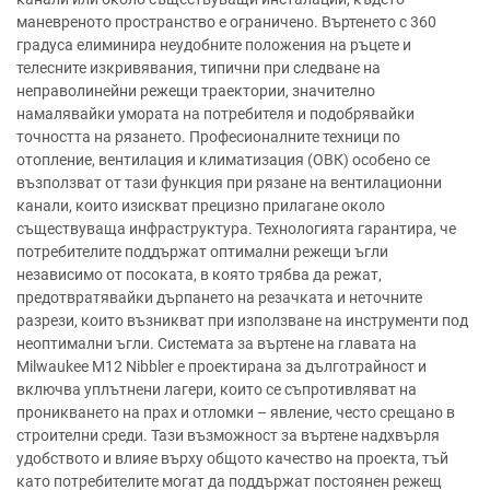
маневреното пространство е ограничено. Въртенето с 360
градуса елиминира неудобните положения на ръцете и
телесните изкривявания, типични при следване на
неправолинейни режещи траектории, значително
намалявайки умората на потребителя и подобрявайки
точността на рязането. Професионалните техници по
отопление, вентилация и климатизация (ОВК) особено се
възползват от тази функция при рязане на вентилационни
канали, които изискват прецизно прилагане около
съществуваща инфраструктура. Технологията гарантира, че
потребителите поддържат оптимални режещи ъгли
независимо от посоката, в която трябва да режат,
предотвратявайки дърпането на резачката и неточните
разрези, които възникват при използване на инструменти под
неоптимални ъгли. Системата за въртене на главата на
Milwaukee M12 Nibbler е проектирана за дълготрайност и
включва уплътнени лагери, които се съпротивляват на
проникването на прах и отломки – явление, често срещано в
строителни среди. Тази възможност за въртене надхвърля
удобството и влияе върху общото качество на проекта, тъй
като потребителите могат да поддържат постоянен режещ