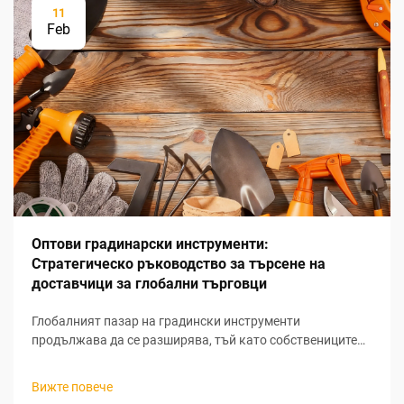
11
Feb
Оптови градинарски инструменти:
Стратегическо ръководство за търсене на
доставчици за глобални търговци
Глобалният пазар на градински инструменти
продължава да се разширява, тъй като собствениците
на жилища все повече насочват вниманието си към
живота на открито и устойчивите практики в
Вижте повече
градинарството. За търговците, които търсят печеливши