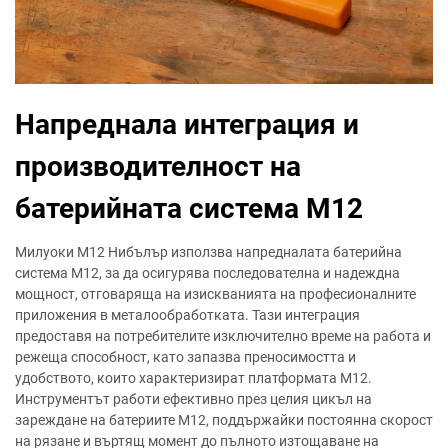
Напреднала интеграция и
производителност на
батерийната система M12
Милуоки М12 Нибълър използва напредналата батерийна
система М12, за да осигурява последователна и надеждна
мощност, отговаряща на изискванията на професионалните
приложения в металообработката. Тази интеграция
предоставя на потребителите изключително време на работа и
режеща способност, като запазва преносимостта и
удобството, които характеризират платформата М12.
Инструментът работи ефективно през целия цикъл на
зареждане на батериите М12, поддържайки постоянна скорост
на рязане и въртящ момент до пълното изтощаване на