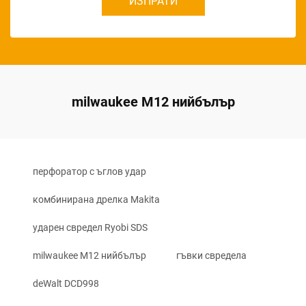
ИЗПРАТИ
milwaukee M12 нийбълър
перфоратор с ъглов удар
комбинирана дрелка Makita
ударен свредел Ryobi SDS
milwaukee M12 нийбълър
гъвки свредела
deWalt DCD998