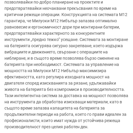
позволявайки по-добро планиране на проектите и
предотвратявайки неочаквани прекъсвания по време на
критични режещи операции. Конструкцията на системата М12
гарантира, че Милуоки М12 Нибълър запазва оптимално
равновесие и ергономичност дори при монтирани батерии,
предотвратявайки характерното за конкурентните
инструменти „предно тежко“ усещане. Системата за монтиране
на батерията осигурява сигурно закрепване, което издържа
вибрациите и движението, свързани с операциите на
ниблиране, и в същото време позволява бързо сменяне на
батерията при необходимост. Системата за управление на
мощността на Милуоки М12 Нибълър максимизира
ефективността, като регулира изходната мощност на
двигателя според изискванията за рязане, удължавайки
живота на батерията без компромиси в производителността.
Тази интелигентна система за доставка на мощност позволява
на инструмента да обработва изискващи материали, като в
същото време запазва капацитета на батерията за
продължителни периоди на работа, което го прави идеален за
професионалисти, които имат нужда от устойчива режеща
производителност през целия работен ден.