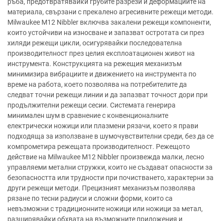
ръба, предотвратявайки грубите разрези и деформациите на
материала, свързани с прекалено агресивните режещи методи.
Milwaukee M12 Nibbler включва закалени режещи компоненти,
които устойчиви на износване и запазват остротата си през
хиляди режещи цикли, осигурявайки последователна
производителност през целия експлоатационен живот на
инструмента. Конструкцията на режещия механизъм
минимизира вибрациите и движението на инструмента по
време на работа, което позволява на потребителите да
следват точни режещи линии и да запазват точност дори при
продължителни режещи сесии. Системата генерира
минимален шум в сравнение с конвенционалните
електрически ножици или плазмени рязачи, което я прави
подходяща за използване в шумочувствителни среди, без да се
компрометира режещата производителност. Режещото
действие на Milwaukee M12 Nibbler произвежда малки, лесно
управляеми метални стружки, които не създават опасности за
безопасността или трудности при почистването, характерни за
други режещи методи. Прецизният механизъм позволява
рязане по тесни радиуси и сложни форми, които са
невъзможни с традиционните ножици или ножици за метал,
разширявайки обхвата на възможните приложения и