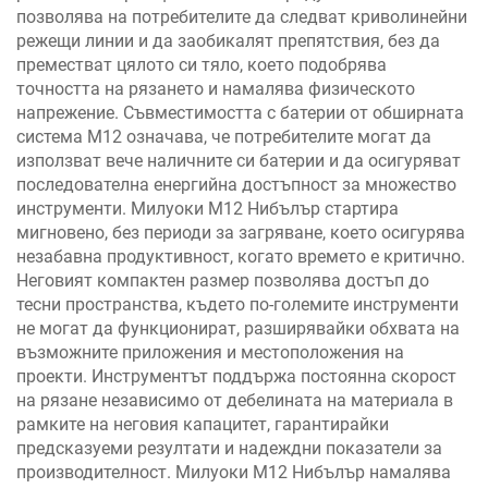
позволява на потребителите да следват криволинейни
режещи линии и да заобикалят препятствия, без да
преместват цялото си тяло, което подобрява
точността на рязането и намалява физическото
напрежение. Съвместимостта с батерии от обширната
система M12 означава, че потребителите могат да
използват вече наличните си батерии и да осигуряват
последователна енергийна достъпност за множество
инструменти. Милуоки M12 Нибълър стартира
мигновено, без периоди за загряване, което осигурява
незабавна продуктивност, когато времето е критично.
Неговият компактен размер позволява достъп до
тесни пространства, където по-големите инструменти
не могат да функционират, разширявайки обхвата на
възможните приложения и местоположения на
проекти. Инструментът поддържа постоянна скорост
на рязане независимо от дебелината на материала в
рамките на неговия капацитет, гарантирайки
предсказуеми резултати и надеждни показатели за
производителност. Милуоки M12 Нибълър намалява