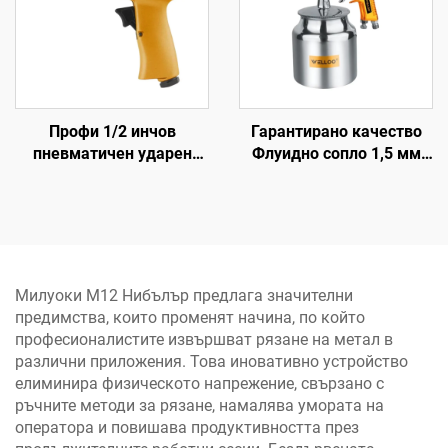
Профи 1/2 инчов
Гарантирано качество
пневматичен ударен
Флуидно сопло 1,5 мм
ключ с въртящ момент
Пръскачка с усукване
570 N.M високомощен
3,5-5 bar Пневматична
пневматичен инструмент
пръскачка
Милуоки M12 Нибълър предлага значителни
предимства, които променят начина, по който
професионалистите извършват рязане на метал в
различни приложения. Това иновативно устройство
елиминира физическото напрежение, свързано с
ръчните методи за рязане, намалява умората на
оператора и повишава продуктивността през