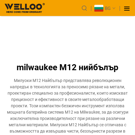
BG
milwaukee M12 нийбълър
Милуоки M12 Найбълър представлява революционен
напредък в технологията за преносимо рязане на метали,
проектиран специално за професионалисти, които изискват
прецизност и ефективност в своите металообработващи
проекти. Този компактен безжичен инструмент използва
мощната батерийна система M12 на Milwaukee, за да осигури
изключителна производителност при рязане на различни
метални материали. Милуоки M12 Найбълър се отличава с
възможността да извършва чисти, беззърнести разрези в