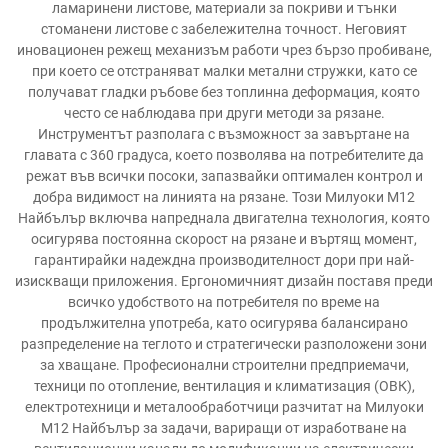
ламаринени листове, материали за покриви и тънки
стоманени листове с забележителна точност. Неговият
иновационен режещ механизъм работи чрез бързо пробиване,
при което се отстраняват малки метални стружки, като се
получават гладки ръбове без топлинна деформация, която
често се наблюдава при други методи за рязане.
Инструментът разполага с възможност за завъртане на
главата с 360 градуса, което позволява на потребителите да
режат във всички посоки, запазвайки оптимален контрол и
добра видимост на линията на рязане. Този Милуоки M12
Найбълър включва напреднала двигателна технология, която
осигурява постоянна скорост на рязане и въртящ момент,
гарантирайки надеждна производителност дори при най-
изискващи приложения. Ергономичният дизайн поставя преди
всичко удобството на потребителя по време на
продължителна употреба, като осигурява балансирано
разпределение на теглото и стратегически разположени зони
за хващане. Професионални строителни предприемачи,
техници по отопление, вентилация и климатизация (ОВК),
електротехници и металообработчици разчитат на Милуоки
M12 Найбълър за задачи, вариращи от изработване на