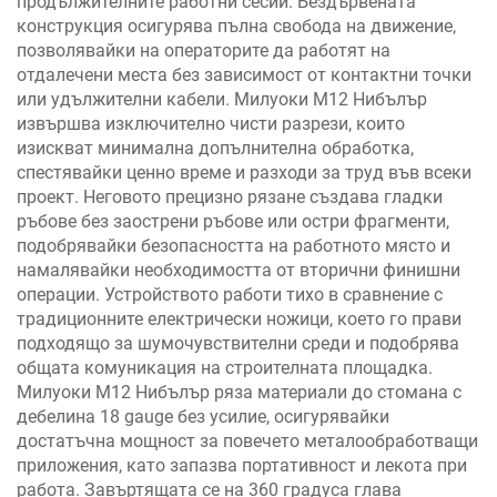
продължителните работни сесии. Бездървената
конструкция осигурява пълна свобода на движение,
позволявайки на операторите да работят на
отдалечени места без зависимост от контактни точки
или удължителни кабели. Милуоки M12 Нибълър
извършва изключително чисти разрези, които
изискват минимална допълнителна обработка,
спестявайки ценно време и разходи за труд във всеки
проект. Неговото прецизно рязане създава гладки
ръбове без заострени ръбове или остри фрагменти,
подобрявайки безопасността на работното място и
намалявайки необходимостта от вторични финишни
операции. Устройството работи тихо в сравнение с
традиционните електрически ножици, което го прави
подходящо за шумочувствителни среди и подобрява
общата комуникация на строителната площадка.
Милуоки M12 Нибълър ряза материали до стомана с
дебелина 18 gauge без усилие, осигурявайки
достатъчна мощност за повечето металообработващи
приложения, като запазва портативност и лекота при
работа. Завъртящата се на 360 градуса глава