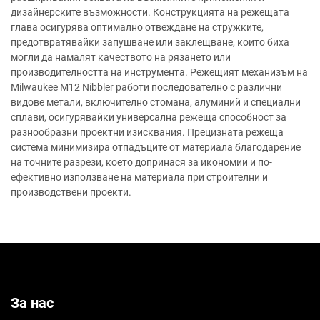
дизайнерските възможности. Конструкцията на режещата
глава осигурява оптимално отвеждане на стружките,
предотвратявайки запушване или заклещване, които биха
могли да намалят качеството на рязането или
производителността на инструмента. Режещият механизъм на
Milwaukee M12 Nibbler работи последователно с различни
видове метали, включително стомана, алуминий и специални
сплави, осигурявайки универсална режеща способност за
разнообразни проектни изисквания. Прецизната режеща
система минимизира отпадъците от материала благодарение
на точните разрези, което допринася за икономии и по-
ефективно използване на материала при строителни и
производствени проекти.
За нас