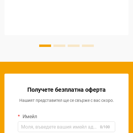
възможности за закупуване на градински инструменти
на едро, разбирането на нюансите при търсене на
доставчици за градински инструменти...
Получете безплатна оферта
Нашият представител ще се свърже с вас скоро.
Имейл
0/100