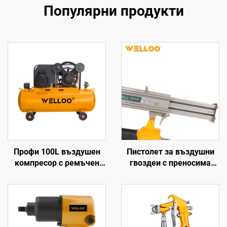
Популярни продукти
Профи 100L въздушен
Пистолет за въздушни
компресор с ремъчен
гвоздеи с преносима
предавател 2,2KW 3HP
енергия на едро с висока
за употреба в гаражи и
мощност ръчен пистолет
фабрики
за гвоздеи