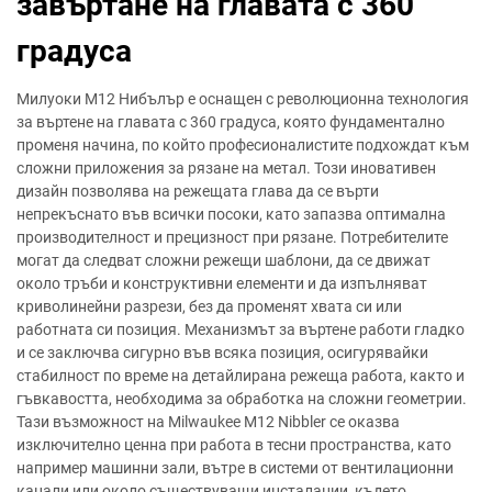
завъртане на главата с 360
градуса
Милуоки M12 Нибълър е оснащен с революционна технология
за въртене на главата с 360 градуса, която фундаментално
променя начина, по който професионалистите подхождат към
сложни приложения за рязане на метал. Този иновативен
дизайн позволява на режещата глава да се върти
непрекъснато във всички посоки, като запазва оптимална
производителност и прецизност при рязане. Потребителите
могат да следват сложни режещи шаблони, да се движат
около тръби и конструктивни елементи и да изпълняват
криволинейни разрези, без да променят хвата си или
работната си позиция. Механизмът за въртене работи гладко
и се заключва сигурно във всяка позиция, осигурявайки
стабилност по време на детайлирана режеща работа, както и
гъвкавостта, необходима за обработка на сложни геометрии.
Тази възможност на Milwaukee M12 Nibbler се оказва
изключително ценна при работа в тесни пространства, като
например машинни зали, вътре в системи от вентилационни
канали или около съществуващи инсталации, където