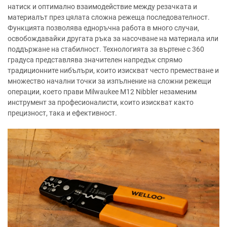
натиск и оптимално взаимодействие между резачката и
материалът през цялата сложна режеща последователност.
Функцията позволява едноръчна работа в много случаи,
освобождавайки другата ръка за насочване на материала или
поддържане на стабилност. Технологията за въртене с 360
градуса представлява значителен напредък спрямо
традиционните нибълъри, които изискват често преместване и
множество начални точки за изпълнение на сложни режещи
операции, което прави Milwaukee M12 Nibbler незаменим
инструмент за професионалисти, които изискват както
прецизност, така и ефективност.