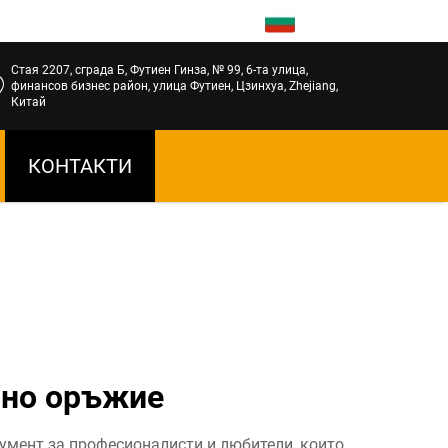
BG
Стая 2207, сграда Б, Футиен Гинза, № 99, 6-та улица,
финансов бизнес район, улица Футиен, Цзинхуа, Zhejiang,
Китай
КОНТАКТИ
шно оръжие
умент за професионалисти и любители, които