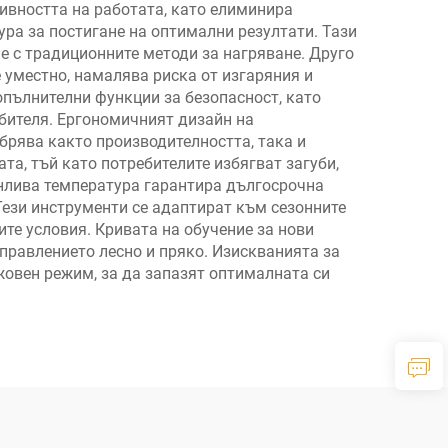
ивността на работата, като елиминира
ра за постигане на оптимални резултати. Тази
е с традиционните методи за нагряване. Друго
 уместно, намалява риска от изгаряния и
пълнителни функции за безопасност, като
бителя. Ергономичният дизайн на
брява както производителността, така и
та, тъй като потребителите избягват загуби,
енлива температура гарантира дългосрочна
Тези инструменти се адаптират към сезонните
те условия. Кривата на обучение за нови
управлението лесно и пряко. Изискванията за
овен режим, за да запазят оптималната си