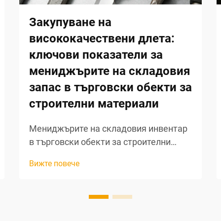
Закупуване на
висококачествени длета:
ключови показатели за
мениджърите на складовия
запас в търговски обекти за
строителни материали
Мениджърите на складовия инвентар
в търговски обекти за строителни
материали постоянно са под натиск да
Вижте повече
балансират качеството, разходите и
клиентската търсеност при
закупуването на режещи
инструменти. Сред най-съществените