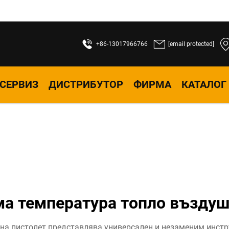
+86-13017966766
[email protected]
СЕРВИЗ
ДИСТРИБУТОР
ФИРМА
КАТАЛОГ
ма температура топло възду
а пистолет представлява универсален и незаменим инстр