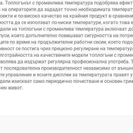
а. Топлогънът с променлива температура подобрява ефект
 на операторите да зададат точно необходимата температу
оекти и по-високо качество на крайния продукт в сравнени
стта да се използват по-ниски температури, когато това е
одели на топлогъни с променлива температура включват до
уси, които допълнително повишават сигурността на потре
те по време на продължителни работни сесии, което подо
вност се постига чрез прецизно регулиране на температура
ълготрайността на качествените модели топлогъни с пром
зволява да издържат регулярна професионална употреба. 
т последователна производителност независимо от външни
те управления и ясните дисплеи за температурата правят 
дели изискват само периодично почистване и основен гриж
нен живот.