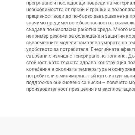
прегряване и последващи повреди на материал
необходимостта от проби и грешки и позволява
прецизност води до по-бързо завършване на пр
значимо предимство е безопасността: възможно
създава по-безопасна работна среда. Много м
например режими за охлаждане и защитни корп
съвременните модели намалява умората на ръце
удобството за потребителя. Енергийната ефекти
свързани с излишно генериране на топлина. Д
стойност, като тяхната здрава конструкция по
колебания в околната температура и осигурява
потребители е минимална, тъй като интуитивни
поддръжка обикновено са ниски – повечето мо
производителност през целия им експлоатацио