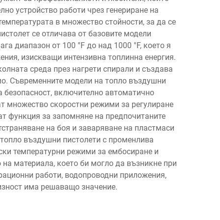
лно устройство работи чрез генериране на
температурата в множество стойности, за да се
истолет се отличава от базовите модели
а диапазон от 100 °F до над 1000 °F, което я
ения, изискващи интензивна топлинна енергия.
колната среда през нагрети спирали и създава
имо. Съвременните модели на топло въздушни
а безопасност, включително автоматично
ат множество скоростни режими за регулиране
ат функция за запомняне на предпочитаните
тстраняване на боя и заваряване на пластмаси
 топло въздушни пистолети с променлива
иски температурни режими за ембосиране и
 на материала, което би могло да възникне при
врационни работи, водопроводни приложения,
цизност има решаващо значение.