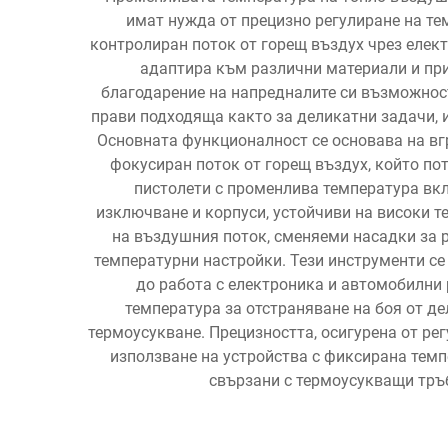
имат нужда от прецизно регулиране на те
контролиран поток от горещ въздух чрез елект
адаптира към различни материали и при
благодарение на напредналите си възможности
прави подходяща както за деликатни задачи, 
Основната функционалност се основава на вгр
фокусиран поток от горещ въздух, който по
пистолети с променлива температура вк
изключване и корпуси, устойчиви на високи 
на въздушния поток, сменяеми насадки за 
температурни настройки. Тези инструменти се
до работа с електроника и автомобилни
температура за отстраняване на боя от д
термоусукване. Прецизността, осигурена от ре
използване на устройства с фиксирана темп
свързани с термоусукващи тръб