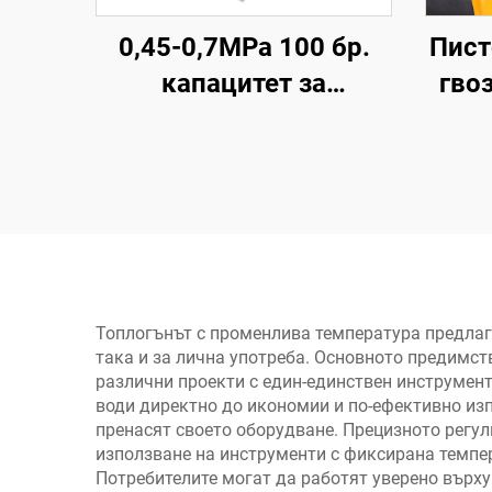
0,45-0,7MPa 100 бр.
Пист
капацитет за
гво
зареждане пистолет
ен
за въздушни гвоздеи
в
пневматичен дървен
ръ
пистолет за гвоздеи
машина
Топлогънът с променлива температура предлаг
така и за лична употреба. Основното предимст
различни проекти с един-единствен инструмент
води директно до икономии и по-ефективно изп
пренасят своето оборудване. Прецизното регул
използване на инструменти с фиксирана темпер
Потребителите могат да работят уверено върху