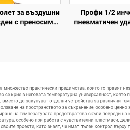
олет за въздушни
Профи 1/2 инч
здеи с преносима
пневматичен уд
ергия на едро с
ключ с върт
исока мощност
момент 570 N
чен пистолет за
високомоще
гвоздеи
пневматиче
инструмент
а множество практически предимства, които го правят не
во се крие в неговата температурна универсалност, която 
, вместо да закупуват отделни устройства за различни те
олзване на пространството за съхранение, особено ценно 
иране на температурата предотвратява скъпи повреди на 
атура, особено при работа с чувствителни пластмаси, дел
 своите проекти, като знаят, че имат пълен контрол върху