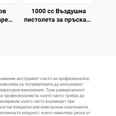
ов
1000 cc Въздушна
арен
пистолета за пръскане
ящ
HVLP 1,7 mm сопло
.M
Пневматичен
н
разпръсквач на боя за
н
автомобили и мебели
заменим инструмент както за професионална,
позволява на потребителите да изпълняват
мпературни изисквания. Тази универсалност
за професионалисти, които често трябва да
материали, които често възникват при
икатни боядиски или електронни компоненти.
 топлинната мощност, което намалява риска от