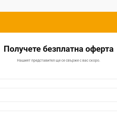
дървообработващи инструменти
длето представлява основен продукт,
който изисква внимателен подбор...
Получете безплатна оферта
Нашият представител ще се свърже с вас скоро.