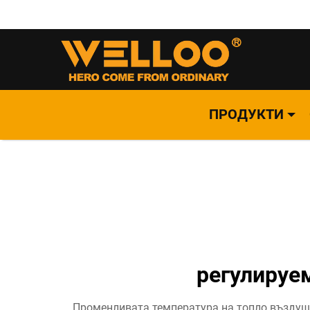
ПРОДУКТИ
регулируе
Променливата температура на топло въздушн