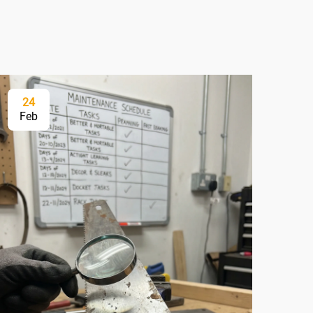
24
2
Feb
Fe