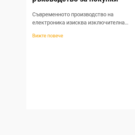
Съвременното производство на
електроника изисква изключителна
точност на всеки етап от
Вижте повече
производствения процес, особено при
обработката на жици и подготовката
на компоненти. Професионалните
инструменти за рязане на жици са
станали незаменими активи за
производителите, е...