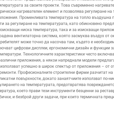
мпературата за своите проекти. Това съвременно нагревате
рически нагревателен елемент и позволява регулиране на 
ложения. Променливата температура на топло въздушна п
 за регулиране на температурата, като обикновено предлаг
изискващи ниска температура, така и за изискващи прилож
адена вентилаторна система, която засмуква въздух от о
требителят може точно да насочва там, където е необход
лючват цифрови дисплеи, ергономични дизайн и функции з
температури. Технологичните характеристики често включв
различни приложения, а някои напреднали модели предлаг
 използват успешно в широк спектър от приложения – от о
 ремонти. Професионалните строителни фирми разчитат на
еликатни повърхности, докато занаятчиите използват по-н
гулирането на температурата, предотвратява повреждането
ература, което прави тези инструменти безценни за реста
ички, и безброй други задачи, при които термичната пре