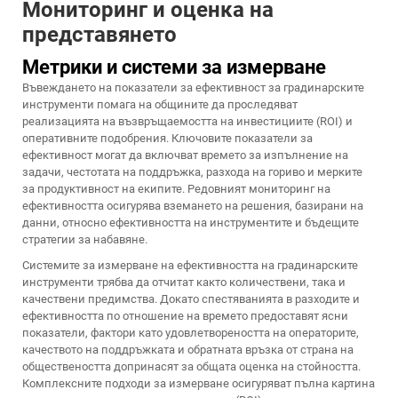
Мониторинг и оценка на
представянето
Метрики и системи за измерване
Въвеждането на показатели за ефективност за градинарските
инструменти помага на общините да проследяват
реализацията на възвръщаемостта на инвестициите (ROI) и
оперативните подобрения. Ключовите показатели за
ефективност могат да включват времето за изпълнение на
задачи, честотата на поддръжка, разхода на гориво и мерките
за продуктивност на екипите. Редовният мониторинг на
ефективността осигурява вземането на решения, базирани на
данни, относно ефективността на инструментите и бъдещите
стратегии за набавяне.
Системите за измерване на ефективността на градинарските
инструменти трябва да отчитат както количествени, така и
качествени предимства. Докато спестяванията в разходите и
ефективността по отношение на времето предоставят ясни
показатели, фактори като удовлетвореността на операторите,
качеството на поддръжката и обратната връзка от страна на
обществеността допринасят за общата оценка на стойността.
Комплексните подходи за измерване осигуряват пълна картина