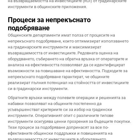
на възвращаемостта на инвестициите (ROI) от градинарските
инструменти в общинските приложения.
Процеси за непрекъснато
подобряване
Общинските департаменти имат полза от процесите на
непрекъснато подобряване, които оптимизират използването
на градинарските инструменти и максимизират
възвращаемостта от инвестициите. Редовната оценка на
оборудването, събирането на обратна връзка от операторите и
анализа на ефективността позволяват да се идентифицират
възможности за повишаване на ефективността. Подходите за
непрекъснато подобряване гарантират, че общините
реализират пълния потенциал на стойността от инвестициите
си в градинарски инструменти.
Обратните връзки между полевите операции и решенията за
набавки позволяват на общините постепенно да
усъвършенстват критериите си за избор на градински
инструменти. Оперативният опит с различните типове
инструменти осигурява ценни прозрения за бъдещите покупки.
Тези процеси за подобряване допринасят за все по-
ефективните общински поддръжки и повишенията на
възвращаемостта от инвестициите в оборудването.