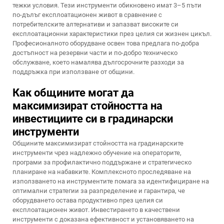
тежки условия. Тези инструменти обикновено имат 3–5 пъти
по-дълъг експлоатационен живот в сравнение с
потребителските алтернативи и запазват високите си
експлоатационни характеристики през целия си жизнен цикъл.
Професионалното оборудване освен това предлага по-добра
достъпност на резервни части и по-добро техническо
обслужване, което намалява дългосрочните разходи за
поддръжка при използване от общини.
Как общините могат да
максимизират стойността на
инвестициите си в градинарски
инструменти
Общините максимизират стойността на градинарските
инструменти чрез надлежно обучение на операторите,
програми за профилактично поддържане и стратегическо
планиране на набавките. Комплексното проследяване на
използването на инструментите помага за идентифициране на
оптимални стратегии за разпределение и гарантира, че
оборудването остава продуктивно през целия си
експлоатационен живот. Инвестирането в качествени
инструменти с доказана ефективност и установяването на