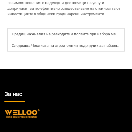
взаимоотношения с надеждни доставчици на услуги
допринасят за по-ефективно осъществяване на стойността от
инвестициите в общински градинарски инструменти.
Предишна:
Анализ на разходите и ползите при избора между безжични и кабелни електрически триони за изпълнители
Следваща:
Чеклиста на строителния подрядчик за набавяне на прецизни градински инструменти на едро
За нас