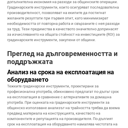
допълнителна икономия на разходи за общинските операции.
Градинарските инструменти, които осигуряват последователна
производителност, позволяват на екипите да постигнат
желаните резултати при първия опит, като минимизират
необходимостта от повторна работа и свързаните с нея разходи
за труд. Тези предимства в качеството значително допринасят
за изчисляването на общата стойност на инвестициите (ROI) за
градинарските инструменти, закупени от общини.
Преглед на дълговременността и
поддръжката
Анализ на срока на експлоатация на
оборудването
Тежките градинарски инструменти, проектирани за
професионална употреба, обикновено предлагат по-дълъг срок
на експлоатация в сравнение с алтернативите за домашна
употреба. При оценката на градинарските инструменти за
общинско използване анализът на трайността трябва да взема
предвид материала на конструкцията, качеството на
компонентите и репутацията на производителя. По-дългият
срок на експлоатация на оборудването намалява честотата на