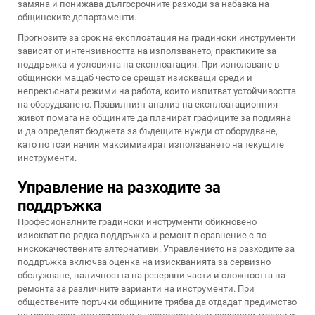
замяна и понижава дългосрочните разходи за набавка на
общинските департаменти.
Прогнозите за срок на експлоатация на градински инструменти
зависят от интензивността на използването, практиките за
поддръжка и условията на експлоатация. При използване в
общински мащаб често се срещат изискващи среди и
непрекъснати режими на работа, които изпитват устойчивостта
на оборудването. Правилният анализ на експлоатационния
живот помага на общините да планират графиците за подмяна
и да определят бюджета за бъдещите нужди от оборудване,
като по този начин максимизират използването на текущите
инструменти.
Управление на разходите за
поддръжка
Професионалните градински инструменти обикновено
изискват по-рядка поддръжка и ремонт в сравнение с по-
нискокачествените алтернативи. Управлението на разходите за
поддръжка включва оценка на изискванията за сервизно
обслужване, наличността на резервни части и сложността на
ремонта за различните варианти на инструменти. При
обществените поръчки общините трябва да отдадат предимство