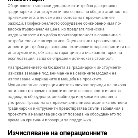
Общинските търговски департаменти трябва да оценяват
градинарските инструменти въз основа на общата стойност на
притежанието, а не само въз основа на първоначалните
разходи. Професионалното оборудване обикновено има по-
висока първоначална цена, но предлага по-висока
издръжливост и по-добра производителност в сравнение с
потребителските алтернативи. Оценката на първоначалната
инвестиция трябва да включва техническите характеристики на
инструментите, обхвата на гаранцията и очакваният срок на
експлоатация, за да се определи истинската стойност.
Разпределението на бюджета за градинарски инструменти
изисква вземане под внимание на сезонните модели на
използване и вариациите в мащаба на проектите.
Муниципалните операции често включват периоди на пикова
активност по време на растителните сезони, което изисква
надеждно оборудване, способно да издържи интензивна
употреба. Правилната първоначална инвестиция в качествени
градинарски инструменти предотвратява скъпи забавяния в
проектите и намалява риска от повреда на оборудването по
време на критични прозорци за поддръжка.
Изчисляване на операционните