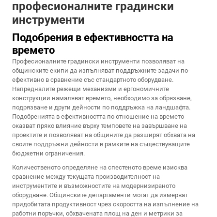
професионалните градински
инструменти
Подобрения в ефективността на
времето
Професионалните градински инструменти позволяват на
общинските екипи да изпълняват поддръжните задачи по-
ефективно в сравнение със стандартното оборудване.
Напредналите режещи механизми и ергономичните
конструкции намаляват времето, необходимо за обрязване,
подрязване и други дейности по поддръжка на ландшафта.
Подобренията в ефективността по отношение на времето
оказват пряко влияние върху темповете на завършване на
проектите и позволяват на общините да разширят обхвата на
своите поддръжни дейности в рамките на съществуващите
бюджетни ограничения.
Количественото определяне на спестеното време изисква
сравнение между текущата производителност на
инструментите и възможностите на модернизираното
оборудване. Общинските департаменти могат да измерват
придобитата продуктивност чрез скоростта на изпълнение на
работни поръчки, обхвачената площ на ден и метрики за