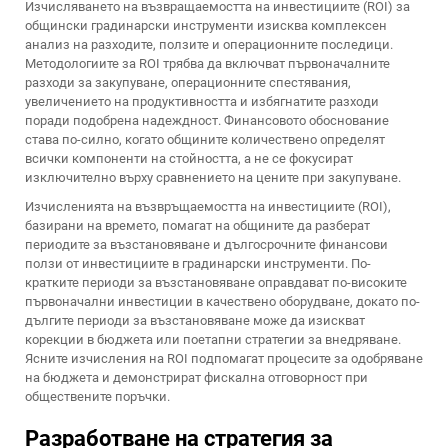
Изчисляването на възвращаемостта на инвестициите (ROI) за
общински градинарски инструменти изисква комплексен
анализ на разходите, ползите и операционните последици.
Методологиите за ROI трябва да включват първоначалните
разходи за закупуване, операционните спестявания,
увеличението на продуктивността и избягнатите разходи
поради подобрена надеждност. Финансовото обоснование
става по-силно, когато общините количествено определят
всички компоненти на стойността, а не се фокусират
изключително върху сравнението на цените при закупуване.
Изчисленията на възвръщаемостта на инвестициите (ROI),
базирани на времето, помагат на общините да разберат
периодите за възстановяване и дългосрочните финансови
ползи от инвестициите в градинарски инструменти. По-
кратките периоди за възстановяване оправдават по-високите
първоначални инвестиции в качествено оборудване, докато по-
дългите периоди за възстановяване може да изискват
корекции в бюджета или поетапни стратегии за внедряване.
Ясните изчисления на ROI подпомагат процесите за одобряване
на бюджета и демонстрират фискална отговорност при
обществените поръчки.
Разработване на стратегия за