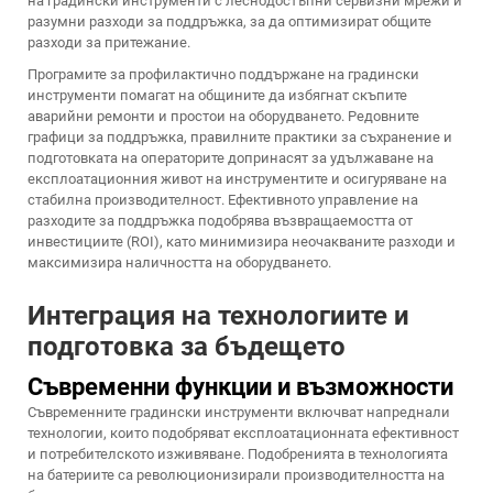
на градински инструменти с леснодостъпни сервизни мрежи и
разумни разходи за поддръжка, за да оптимизират общите
разходи за притежание.
Програмите за профилактично поддържане на градински
инструменти помагат на общините да избягнат скъпите
аварийни ремонти и простои на оборудването. Редовните
графици за поддръжка, правилните практики за съхранение и
подготовката на операторите допринасят за удължаване на
експлоатационния живот на инструментите и осигуряване на
стабилна производителност. Ефективното управление на
разходите за поддръжка подобрява възвращаемостта от
инвестициите (ROI), като минимизира неочакваните разходи и
максимизира наличността на оборудването.
Интеграция на технологиите и
подготовка за бъдещето
Съвременни функции и възможности
Съвременните градински инструменти включват напреднали
технологии, които подобряват експлоатационната ефективност
и потребителското изживяване. Подобренията в технологията
на батериите са революционизирали производителността на