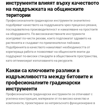
инструменти влияят върху качеството
на поддръжката на общинските
територии
Профессионалните градинарски инструменти значително
подобряват качеството на поддръжката чрез прецизно рязане,
последователна производителност и намаляване на простоите
на оборудването. По-висококачествените инструменти
осигуряват по-чисти резове, които подпомагат здравето на
растенията и създават по-привлекателни пейзажи.
Подобренията в качеството намаляват необходимостта от
коригираща работа и позволяват на общинските екипи да
поддържат по-високи стандарти в обществените пространства,
като оптимизират използването на ресурсите.
Какви са ключовите разлики в
издръжливостта между битовите и
професионалните градинарски
инструменти
Професионалните градинарски инструменти се отличават с
усилена конструкция, материали от по-високо качество и
компоненти, проектирани за непрекъснато функциониране в