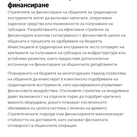
финансиране
Стратегиите за финансиране на общините за градинарски
инструменти могат да включват капитали, оперативни
заделени средства или възможности за получаване на
субсидии. Разработването на ефективни стратегии за
финансиране изисква съгласуваност с финансовите цикли на
общината и процесите за одобряване на бюджета.
Инвестициите в градинарски инструменти често отговарят на
критериите за получаване на субсидии за инфраструктура или
устойчиво развитие, което предоставя допълнителни
източници на финансиране за общинските департаменти.
Планирането на бюджета за многогодишен период позволява
на общините да инвестират в комплексно подобряване на
градинарските инструменти, като едновременно управляват
финансовото въздействие. Стъпковите стратегии за внедряване
дават възможност на отделите първо да подобрят критично
важното оборудване, докато планират постепенното
обновяване на цялата система с течение на времето.
Стратегическите подходи към финансирането максимизират
стойността на доставките, като запазват фискалната
отговорност в общинските операции.