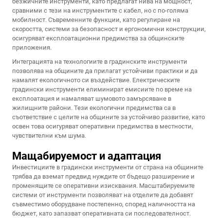
безжичните инструменти, като предлагат нива на мощност,
сравними с тези на инструментите с кабел, но с по-голяма
мобилност. Съвременните функции, като регулиране на
скоростта, системи за безопасност и ергономични конструкции,
осигуряват експлоатационни предимства за общинските
приложения.
Интеграцията на технологиите в градинските инструменти
позволява на общините да прилагат устойчиви практики и да
намалят екологичното си въздействие. Електрическите
градински инструменти елиминират емисиите по време на
експлоатация и намаляват шумовото замърсяване в
жилищните райони. Тези екологични предимства са в
съответствие с целите на общините за устойчиво развитие, като
освен това осигуряват оперативни предимства в местности,
чувствителни към шума.
Мащабируемост и адаптация
Инвестициите в градински инструменти от страна на общините
трябва да вземат предвид нуждите от бъдещо разширение и
променящите се оперативни изисквания. Масштабируемите
системи от инструменти позволяват на отделите да добавят
съвместимо оборудване постепенно, според наличността на
бюджет, като запазват оперативната си последователност.