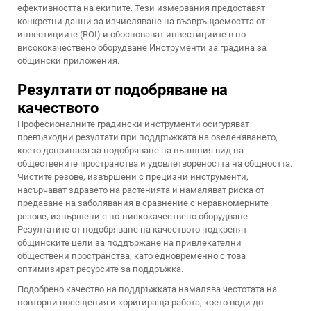
ефективността на екипите. Тези измервания предоставят
конкретни данни за изчисляване на възвръщаемостта от
инвестициите (ROI) и обосновават инвестициите в по-
висококачествено оборудване
Инструменти за градина
за
общински приложения.
Резултати от подобряване на
качеството
Професионалните градински инструменти осигуряват
превъзходни резултати при поддръжката на озеленяването,
което допринася за подобряване на външния вид на
обществените пространства и удовлетвореността на общността.
Чистите резове, извършени с прецизни инструменти,
насърчават здравето на растенията и намаляват риска от
предаване на заболявания в сравнение с неравномерните
резове, извършени с по-нискокачествено оборудване.
Резултатите от подобряване на качеството подкрепят
общинските цели за поддържане на привлекателни
обществени пространства, като едновременно с това
оптимизират ресурсите за поддръжка.
Подобрено качество на поддръжката намалява честотата на
повторни посещения и коригираща работа, което води до