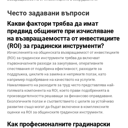
Често задавани въпроси
Какви фактори трябва да имат
предвид общините при изчисляване
на възвращаемостта от инвестициите
(ROI) за градински инструменти?
Изчисленията на общинската възвращаемост от инвестициите
(ROI) за градински инструменти трябва да включват
първоначалните разходи за закупуване, оперативните
спестявания от подобрена ефективност, разходите за
поддръжка, циклите на замяна и непряките ползи, като
например подобряване на качеството на услугите.
Намаляването на разходите за труд често представлява най-
голямата компонента на ROI, което прави подобренията в
производителността решаващи за финансово оправдаване.
Екологичните ползи и съответствието с целите за устойчиво
развитие също могат да бъдат включени в комплексните
оценки на ROI за общинските градински инструменти.
Как професионалните градинарски