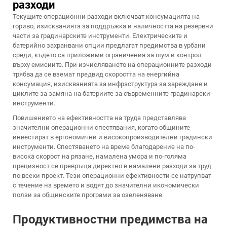
разходи
Текущите операционни разходи включват консумацията на
гориво, изискванията за поддръжка и наличността на резервни
части за градинарските инструменти. Електрическите и
батерийно захранвани опции предлагат предимства в урбани
среди, където са приложими ограничения за шум и контрол
върху емисиите. При изчисляването на операционните разходи
трябва да се вземат предвид скоростта на енергийна
консумация, изискванията за инфраструктура за зареждане и
циклите за замяна на батериите за съвременните градинарски
инструменти.
Повишението на ефективността на труда представлява
значителни операционни спестявания, когато общините
инвестират в ергономични и високопроизводителни градински
инструменти. Спестяването на време благодарение на по-
висока скорост на рязане, намалена умора и по-голяма
прецизност се превръща директно в намалени разходи за труд
по всеки проект. Тези операционни ефективности се натрупват
с течение на времето и водят до значителни икономически
ползи за общинските програми за озеленяване.
Продуктивностни предимства на