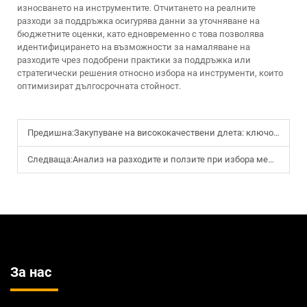
износването на инструментите. Отчитането на реалните
разходи за поддръжка осигурява данни за уточняване на
бюджетните оценки, като едновременно с това позволява
идентифицирането на възможности за намаляване на
разходите чрез подобрени практики за поддръжка или
стратегически решения относно избора на инструменти, които
оптимизират дългосрочната стойност.
Предишна:
Закупуване на висококачествени длета: ключови показатели за мениджърите на складовия запас в търговски обекти за строителни материали
Следваща:
Анализ на разходите и ползите при избора между безжични и кабелни електрически триони за изпълнители
За нас