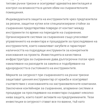
типове ръчни триони и осигуряват адекватна вентилация и
контрол на влажността в целия обем на съхранителните
помещения.
Индивидуалната защита на инструментите чрез предпазители
за резачи, защитни кутии или специализирани стойки за
съхранение предотвратява повреди от контакт между
инструменти по време на периодите на съхранение.
Организираните системи за съхранение също улесняват
управлението на инвентара и процедурите за проследяване на
инструментите, които намаляват загубите и гарантират
наличността на подходящи инструменти за конкретните
изисквания на проекта. Инвестицията в качествена
инфраструктура за съхранение дава дългосрочни ползи чрез
намаляване на разходите за замяна и подобряване на
еднородността в състоянието на инструментите.
Мерките за сигурност при съхранението на ръчни триони
защитават ценния инструментар от кражба и осигуряват
съответствие с изискванията на застрахователните компании.
Заключени контейнери за съхранение, алармени системи и
процедури за проследяване на инвентара създават няколко
нива защита, които пазят активите на предприемачите. Тези
инвестиции в сигурност стават все по-важни, тъй като