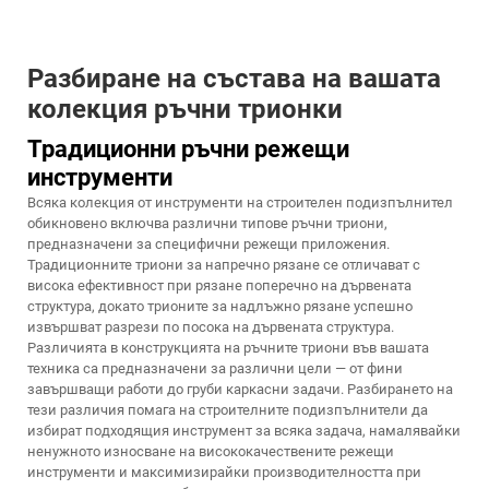
Разбиране на състава на вашата
колекция ръчни трионки
Традиционни ръчни режещи
инструменти
Всяка колекция от инструменти на строителен подизпълнител
обикновено включва различни типове ръчни триони,
предназначени за специфични режещи приложения.
Традиционните триони за напречно рязане се отличават с
висока ефективност при рязане поперечно на дървената
структура, докато трионите за надлъжно рязане успешно
извършват разрези по посока на дървената структура.
Различията в конструкцията на ръчните триони във вашата
техника са предназначени за различни цели — от фини
завършващи работи до груби каркасни задачи. Разбирането на
тези различия помага на строителните подизпълнители да
избират подходящия инструмент за всяка задача, намалявайки
ненужното износване на висококачествените режещи
инструменти и максимизирайки производителността при