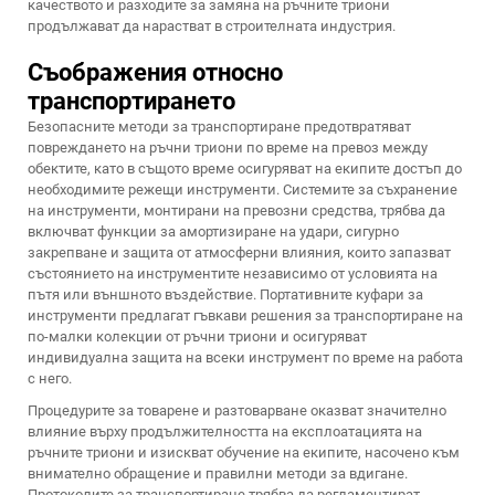
качеството и разходите за замяна на ръчните триони
продължават да нарастват в строителната индустрия.
Съображения относно
транспортирането
Безопасните методи за транспортиране предотвратяват
повреждането на ръчни триони по време на превоз между
обектите, като в същото време осигуряват на екипите достъп до
необходимите режещи инструменти. Системите за съхранение
на инструменти, монтирани на превозни средства, трябва да
включват функции за амортизиране на удари, сигурно
закрепване и защита от атмосферни влияния, които запазват
състоянието на инструментите независимо от условията на
пътя или външното въздействие. Портативните куфари за
инструменти предлагат гъвкави решения за транспортиране на
по-малки колекции от ръчни триони и осигуряват
индивидуална защита на всеки инструмент по време на работа
с него.
Процедурите за товарене и разтоварване оказват значително
влияние върху продължителността на експлоатацията на
ръчните триони и изискват обучение на екипите, насочено към
внимателно обращение и правилни методи за вдигане.
Протоколите за транспортиране трябва да регламентират