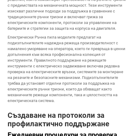
с предимствата на механичната мощност. Тези инструменти
изискват различни подходи за поддръжка в сравнение с
традиционните ръчни триони и включват грижа за
електрическите компоненти, протоколи за управление на
батериите и стратегии за защита на корпуса на двигателя.
Електрически
Ръчна пила
моделите предлагат на
подизпълнителите надеждна режеща производителност с
намалено уморяване на оператора, което ги превръща в ценни
допълнения към всяка професионална колекция от
инструменти. Правилното поддържане на режещите
инструменти с електрическо задвижване включва редовна
проверка на електрическите връзки, системите за монтиране
на резачите и безопасните механизми. Подизпълнителите
трябва да установят отделни протоколи за поддръжка на
електрическите ръчни триони, които да обхващат както
механичните режещи компоненти, така и цялостността на
електрическата система.
Създаване на протоколи за
профилактично поддържане
Ежедневни процедури за проверка