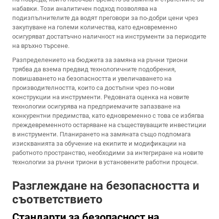
набавки. Този аналитичен подход позволява на
подизпълнителите да водят преговори за по-добри цени чрез
закупуване на големи количества, като едновременно
осигуряват достатъчно наличност на инструменти за периодите
на връхно търсене.
Разпределението на бюджета за замяна на ръчни триони
трябва да взема предвид технологичните подобрения,
повишаването на безопасността и увеличаването на
производителността, които са достъпни чрез по-нови
конструкции на инструменти. Редовната оценка на новите
технологии осигурява на предприемачите запазване на
конкурентни предимства, като едновременно с това се избягва
преждевременното остаряване на съществуващите инвестиции
в инструменти. Планирането на замяната също подпомага
изискванията за обучение на екипите и модификации на
работното пространство, необходими за интегриране на новите
технологии за ръчни триони в установените работни процеси.
Разглеждане на безопасността и
съответствието
Стандарти за безопасност на