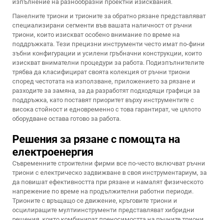
изпълнение на разнообразни проектни изисквания.
Панелните триони и трионите за обратно рязане представляват
специализирани сегменти във вашата наличност от ръчни
триони, които изискват особено внимание по време на
поддръжката. Тези прецизни инструменти често имат по-фини
зъбни конфигурации и усилени гръбначни конструкции, които
изискват внимателни процедури за работа. Подизпълнителите
трябва да класифицират своята колекция от ръчни триони
според честотата на използване, приложението за рязане и
разходите за замяна, за да разработят подходящи графици за
поддръжка, като поставят приоритет върху инструментите с
висока стойност и едновременно с това гарантират, че цялото
оборудване остава готово за работа.
Решения за рязане с помощта на
електроенергия
Съвременните строителни фирми все по-често включват ръчни
триони с електрическо задвижване в своя инструментариум, за
да повишат ефективността при рязане и намалят физическото
напрежение по време на продължителни работни периоди.
Трионите с връщащо се движение, кръговите триони и
осцилиращите мултиинструменти представляват хибридни
решения, които комбинират преносимостта на ръчните триони