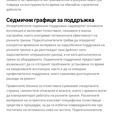
повреда на инструмента по време на обичайни строителни
дейности.
Седмични графици за поддръжка
Изчерпателните седмични поддръжки надхвърлят основната
инспекция и включват почистване, смазване и малки
настройки, които осигуряват оптималната ефективност на
ръчните триони. Подизпълнителите трябва да определят
конкретни временни интервали за задълбочена поддръжка на
ръчните триони и да разглеждат тази дейност като
задължителен операционен разход, а не като допълнителна
грижа за оборудването. Седмичните поддръжки предоставят
възможност да се отстранят проблемите, установени по време
на ежедневните инспекции, както и да се извърши
профилактична поддръжка, която намалява дългосрочните
разходи за ремонт.
Правилните техники за почистване премахват натрупаната
стружка, смолистите отлагания и влагата, които с времето могат
да компрометират работата на ръчните триони. Различните
материали на остриетата изискват специфични почистващи
средства и процедури, за да се избегне повреждането им при
постигане на оптимално ниво на чистота. Подизпълнителите