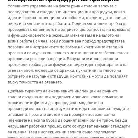
Успешното управление на флота ръчни триони започва с
последователни ежедневни инспекционни процедури, които
идентифицират потенциални проблеми, преди те да повлияят
върху изпълнението на работата. Подизпълнителите трябва да
проверяват състоянието на острието, цялостността на дръжката
и функционирането на режещия механизъм в началото на
всяка работна смяна. Този проактивен подход предотвратява
повреди на инструментите по време на критичните етапи на
проекта и осигурява спазването на стандартите за безопасност
при всички режещи операции. Визуалните инспекционни
протоколи трябва да се фокусират върху идентифицирането на
огънати зъби, люлеещи се дръжки, пукнатини по тялото на
острието и натрупани отпадъци, които биха могли да повлияят
върху точността на рязането.
Документирането на ежедневните инспекции на ръчните
триони създава ценни поддръжни записи, които помагат на
строителните фирми да проследяват моделите на
производителност на инструментите и да прогнозират нуждите
от замяна. Простите системи за проверки позволяват на
членовете на екипа бързо да оценят всеки ръчен трион, без да
нарушават работния процес, като осигуряват еднакви стандарти
за оценка. Тези инспекционни записи също подпомагат
заявките за гаранция и застрахователната документация при