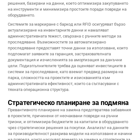
решения, базирани на данни, което оптимизира закупуването
на инструменти и минимизира простоите поради повреди на
оборудването.
Системите за маркиране с баркод или RFID осигуряват бързо
актуализиране на инвентарните данни и намаляват
административната тежест, свързана с ръчните методи за
проследяване. Възможностите за автоматизирано
проследяване предоставят точни данни за използване, които
подпомагат заявките за гаранция, застрахователната
документация и изчисленията за амортизация за данъчни
цели. Подизпълнителите трябва да оценяват инвестициите в
системи за проследяване, като вземат предвид размера на
парка, сложността на проектите и изискванията към
административната ефективност, които са съгласувани с
тяхната операционна структура.
Стратегическо планиране за подмяна
Превантивното планиране на замяна предотвратява забавяния
в проектите, причинени от неочаквани повреди на ръчни
триони, и оптимизира бюджетите за капитали в оборудването
чрез стратегически решения за покупки. Анализът на данните
за производителност разкрива модели на използване и начини
на повреда, които насочват времето за замяна и стратегиите за