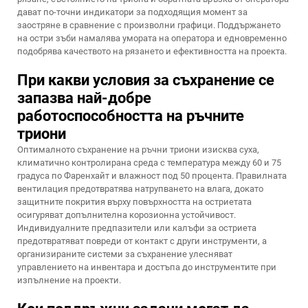
дават по-точни индикатори за подходящия момент за
заостряне в сравнение с произволни графици. Поддържането
на остри зъби намалява умората на оператора и едновременно
подобрява качеството на рязането и ефективността на проекта.
При какви условия за съхранение се
запазва най-добре
работоспособността на ръчните
триони
Оптималното съхранение на ръчни триони изисква суха,
климатично контролирана среда с температура между 60 и 75
градуса по Фаренхайт и влажност под 50 процента. Правилната
вентилация предотвратява натрупването на влага, докато
защитните покрития върху повърхността на остриетата
осигуряват допълнителна корозионна устойчивост.
Индивидуалните предпазители или калъфи за остриета
предотвратяват повреди от контакт с други инструменти, а
организираните системи за съхранение улесняват
управлението на инвентара и достъпа до инструментите при
изпълнение на проекти.