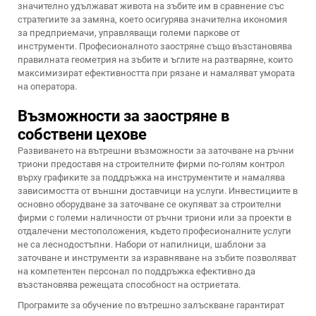
значително удължават живота на зъбите им в сравнение със
стратегиите за замяна, което осигурява значителна икономия
за предприемачи, управляващи големи паркове от
инструменти. Професионалното заостряне също възстановява
правилната геометрия на зъбите и ъглите на разтваряне, които
максимизират ефективността при рязане и намаляват умората
на оператора.
Възможности за заостряне в
собствени цехове
Развиването на вътрешни възможности за заточване на ръчни
триони предоставя на строителните фирми по-голям контрол
върху графиките за поддръжка на инструментите и намалява
зависимостта от външни доставчици на услуги. Инвестициите в
основно оборудване за заточване се окупяват за строителни
фирми с големи наличности от ръчни триони или за проекти в
отдалечени местоположения, където професионалните услуги
не са леснодостъпни. Набори от напилници, шаблони за
заточване и инструменти за изравняване на зъбите позволяват
на компетентен персонал по поддръжка ефективно да
възстановява режещата способност на остриетата.
Програмите за обучение по вътрешно залъскване гарантират