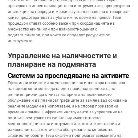
проверка на инвентаризацията на инструментите, процедури за
инспекция на повреди и мерки за установяване на отговорност,
които предотвратяват загубата им по време на превоз. Тези
процедури стават особено важни при координацията на
множество екипи или при взаимоотношения с
подизпълнители, при които се споделят ресурсите от
инструменти.
Управление на наличностите и
планиране на подмяната
Системи за проследяване на активите
Ефективните системи за управление на инвентара позволяват
на подизпълнителите да следят производителността на
ръчните триони, да отчитат историята на техническото
обслужване и да планират графиците за замяна въз основа на
реалните модели на използване, а не според произволни
временни рамки. Цифровите инструменти за управление на
активите осигуряват актуална видимост относно
местоположението на инструментите, техните състояния и
изискванията за техническо обслужване на множество
строителни обекти. Тези системи подпомагат вземането на