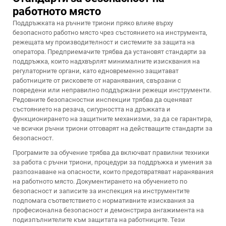
работното място
Поддръжката на ръчните триони пряко влияе върху
безопасното работно място чрез състоянието на инструмента,
режещата му производителност и системите за защита на
оператора. Предприемачите трябва да установят стандарти за
поддръжка, които надхвърлят минималните изисквания на
регулаторните органи, като едновременно защитават
работниците от рисковете от наранявания, свързани с
повредени или неправилно поддържани режещи инструменти.
Редовните безопасностни инспекции трябва да оценяват
състоянието на резача, сигурността на дръжката и
функционирането на защитните механизми, за да се гарантира,
че всички ръчни триони отговарят на действащите стандарти за
безопасност.
Програмите за обучение трябва да включват правилни техники
за работа с ръчни триони, процедури за поддръжка и умения за
разпознаване на опасности, които предотвратяват наранявания
на работното място. Документирането на обучението по
безопасност и записите за инспекция на инструментите
подпомага съответствието с нормативните изисквания за
професионална безопасност и демонстрира ангажимента на
подизпълнителите към защитата на работниците. Тези