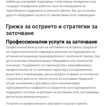
трябва да осигуряват подходящи почистващи материали и да
създадат определени работни зони за извършване на
задълбочена поддръжка на ръчните триони, без да се излага
другото оборудване на риск от замърсяване или повреждане.
Грижа за острието и стратегии за
заточване
Профессионални услуги за заточване
Профессионалните услуги за заточване на остриета предлагат
на подизпълнителите надеждни решения за поддържане на
оптималната режеща производителност на ръчните триони, без
да се изисква специализирано оборудване или технически
познания. Създаването на партньорства с квалифицирани
професионалисти по заточване гарантира последователни
резултати и освобождава ценни ресурси от време за основните
строителни дейности. Много услуги за заточване предлагат
опции за вземане и доставка, които минимизират
прекъсванията в графиките на проектите, като едновременно
поддържат системи за ротация на инструментите, осигуряващи
достатъчна режеща мощност.
Услугите за професионално заостряне на ръчни триони