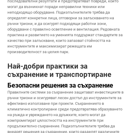
последователни резултати и предотвратяват повреди, които
могат да възникнат поради неправилни техники или
неподходящо оборудване. Подизпълнителите трябва да
определят конкретни лица, отговорни за залъскването на
ръчни триони, и да осигурят подходящи работни зони,
оборудвани с правилно осветление и вентилация. Редовната
практика и развитието на уменията поддържат стандартите за
качество при залъскване, които запазват стойността на
инструментите и максимизират режещата им
производителност за целия парк.
Най-добри практики за
съхранение и транспортиране
Безопасни решения за съхранение
Правилните системи за съхранение защитават инвестициите в
ръчни триони и осигуряват лесен достъп до инструментите за
ефективно използване при проекти. Съхранението в
климатично контролирани среди предотвратява образуването
на ръжда и увреждането на дръжките, които могат да
компрометират цялостността на инструментите при
продължително съхранение. Подизпълнителите трябва да
внедрят решения за съхранение, които разделят различните