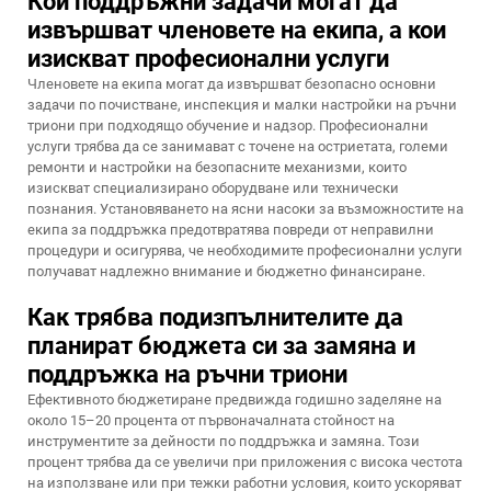
Кои поддръжни задачи могат да
извършват членовете на екипа, а кои
изискват професионални услуги
Членовете на екипа могат да извършват безопасно основни
задачи по почистване, инспекция и малки настройки на ръчни
триони при подходящо обучение и надзор. Професионални
услуги трябва да се занимават с точене на остриетата, големи
ремонти и настройки на безопасните механизми, които
изискват специализирано оборудване или технически
познания. Установяването на ясни насоки за възможностите на
екипа за поддръжка предотвратява повреди от неправилни
процедури и осигурява, че необходимите професионални услуги
получават надлежно внимание и бюджетно финансиране.
Как трябва подизпълнителите да
планират бюджета си за замяна и
поддръжка на ръчни триони
Ефективното бюджетиране предвижда годишно заделяне на
около 15–20 процента от първоначалната стойност на
инструментите за дейности по поддръжка и замяна. Този
процент трябва да се увеличи при приложения с висока честота
на използване или при тежки работни условия, които ускоряват