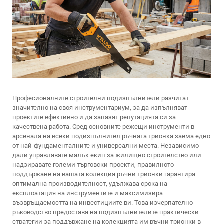
Професионалните строителни подизпълнители разчитат
значително на своя инструментариум, за да изпълняват
проектите ефективно и да запазят репутацията си за
качествена работа. Сред основните режещи инструменти в
арсенала на всеки подизпълнител ръчната трионка заема едно
от най-фундаменталните и универсални места. Независимо
дали управлявате малък екип за жилищно строителство или
надзиравате големи търговски проекти, правилното
поддържане на вашата колекция ръчни трионки гарантира
оптимална производителност, удължава срока на
експлоатация на инструментите и максимизира
възвръщаемостта на инвестициите ви. Това изчерпателно
ръководство предоставя на подизпълнителите практически
стратегии за поддържане на колекцията им ръчни трионки в