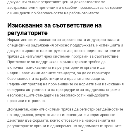
документи също предоставят ценни доказателства за
застрахователни претенции и съдебни производства, свързани
с инциденти по безопасността на работното място.
Изисквания за съответствие на
регулаторите
Нормативните изисквания за строителната индустрия налагат
специфични задължения относно поддръжката, инспекцията и
документирането на инструментите, които подизпълнителите
трябва да изпълнят чрез системни програми за съответствие.
Протоколите за поддръжка на ръчни триони трябва да
включват изискванията на регулаторните органи и да
надвишават минималните стандарти, за да се гарантира
безопасността на работниците и правната им защита.
Редовният преглед на променящите се нормативни изисквания
осигурява актуалността на процедурите за поддръжка спрямо
еволюиращите стандарти за безопасност и най-добрите
практики в отрасъла.
Документационните системи трябва да регистрират дейностите
по поддръжка, резултатите от инспекциите и коригиращите
действия във формати, които отговарят на изискванията на
регулаторните органи и едновременно подпомагат вътрешните