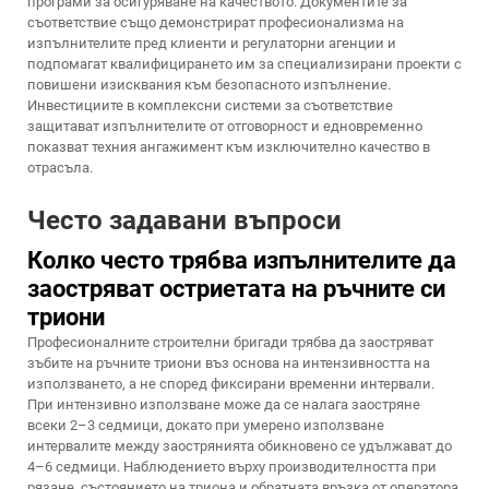
програми за осигуряване на качеството. Документите за
съответствие също демонстрират професионализма на
изпълнителите пред клиенти и регулаторни агенции и
подпомагат квалифицирането им за специализирани проекти с
повишени изисквания към безопасното изпълнение.
Инвестициите в комплексни системи за съответствие
защитават изпълнителите от отговорност и едновременно
показват техния ангажимент към изключително качество в
отрасъла.
Често задавани въпроси
Колко често трябва изпълнителите да
заостряват остриетата на ръчните си
триони
Професионалните строителни бригади трябва да заостряват
зъбите на ръчните триони въз основа на интензивността на
използването, а не според фиксирани временни интервали.
При интензивно използване може да се налага заостряне
всеки 2–3 седмици, докато при умерено използване
интервалите между заострянията обикновено се удължават до
4–6 седмици. Наблюдението върху производителността при
рязане, състоянието на триона и обратната връзка от оператора