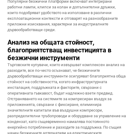
Популярни безжични платформи включват интегрирани
работни лампи, клипси за колан и допълнителни дръжки,
които подобряват удобството на използване в различни
експлоатационни контексти и отговарят на разнообразните
приложни изисквания, характерни за индустриалните
дървообработващи среди.
Анализ на общата стойност,
благоприятстващ инвестицията в
безжични инструменти
Търговските купувачи, които извършват комплексен анализ на
разходите, все по-често осъзнават, че безжичните
дървообработващи инструменти осигуряват благоприятна обща
стойност на собствеността, когато инфраструктурната
инсталация, поддръжката и факторите, свързани с
оперативната гъвкавост, бъдат надлежно взети предвид.
Отстраняването на системите за компресиран въздух за
приложенията, свързани с фиксиране, елиминира
значителните капитали във въздушни компресори,
разпределителни тръбопроводи и оборудване за управление на
кондензат, като същевременно намалява постоянното
енергийно потребление и разходите за поддръжка. По същия
начин безжичните алтернативи на електрическите