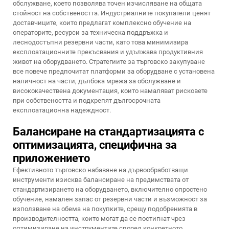
обслужване, което позволява точен изчисляване на общата
стойност на собствеността. Индустриалните покупатели ценят
доставчиците, които предлагат комплексно обучение на
операторите, ресурси за техническа поддръжка и
леснодостъпни резервни части, като това минимизира
експлоатационните прекъсвания и удължава продуктивния
живот на оборудването. Стратегиите за търговско закупуване
все повече предпочитат платформи за оборудване с установена
наличност на части, дълбока мрежа за обслужване и
висококачествена документация, които намаляват рисковете
при собствеността и подкрепят дългосрочната
експлоатационна надеждност.
Балансиране на стандартизацията с
оптимизацията, специфична за
приложението
Ефективното търговско набавяне на дървообработващи
инструменти изисква балансиране на предимствата от
стандартизирането на оборудването, включително опростено
обучение, намален запас от резервни части и възможност за
използване на обема на покупките, срещу подобренията в
производителността, които могат да се постигнат чрез
оптимизиране на инструментите според конкретното