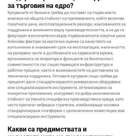
за търговия на едро?
Купувачите от бизнеса трябва да поставят на първо място
анализа на общата стойност на притежанието, който включва
покупната цена, експлоатационните разходи, изискванията за
поддръжка и влиянието върху производителността, а не да се
фокусират изключително върху първоначалната покупна цена.
Ключови фактори за критична оценка са качеството на
изпълнение и очакваният срок на експлоатация, наличността
на резервни части и дълбочината на сервизната мрежа,
ергономиката за оператора и функциите за безопасност,
съвместимостта със съществуващата инфраструктура и
работни процеси, както и възможностите на доставчика за
техническа поддръжка. Оптовите купувачи също трябва да
преценят дали стандартизираното универсално оборудване
или специализираните инструменти, оптимизирани за
конкретни приложения, осигуряват по-добра икономическа
стойност за тяхната специфична производствена нужда, като
често прилагат хибридни стратегии, комбиниращи основни
стандартизирани платформи с целенасочени инвестиции във
специализирани инструменти.
Какви са предимствата и