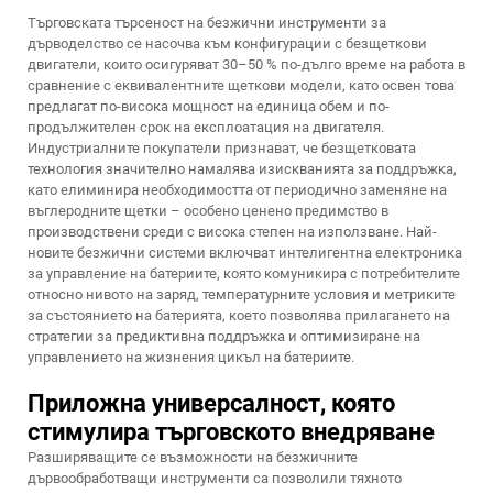
Търговската търсеност на безжични инструменти за
дърводелство се насочва към конфигурации с безщеткови
двигатели, които осигуряват 30–50 % по-дълго време на работа в
сравнение с еквивалентните щеткови модели, като освен това
предлагат по-висока мощност на единица обем и по-
продължителен срок на експлоатация на двигателя.
Индустриалните покупатели признават, че безщетковата
технология значително намалява изискванията за поддръжка,
като елиминира необходимостта от периодично заменяне на
въглеродните щетки – особено ценено предимство в
производствени среди с висока степен на използване. Най-
новите безжични системи включват интелигентна електроника
за управление на батериите, която комуникира с потребителите
относно нивото на заряд, температурните условия и метриките
за състоянието на батерията, което позволява прилагането на
стратегии за предиктивна поддръжка и оптимизиране на
управлението на жизнения цикъл на батериите.
Приложна универсалност, която
стимулира търговското внедряване
Разширяващите се възможности на безжичните
дървообработващи инструменти са позволили тяхното