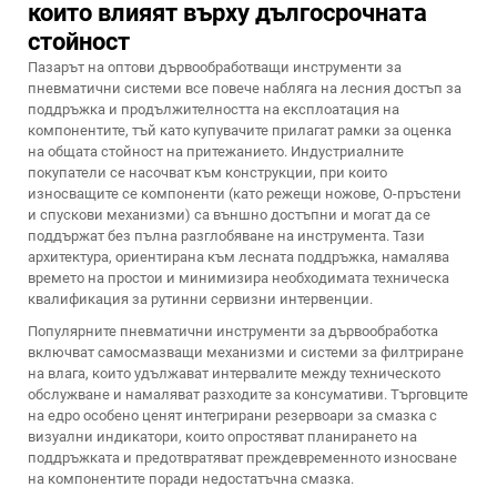
които влияят върху дългосрочната
стойност
Пазарът на оптови дървообработващи инструменти за
пневматични системи все повече набляга на лесния достъп за
поддръжка и продължителността на експлоатация на
компонентите, тъй като купувачите прилагат рамки за оценка
на общата стойност на притежанието. Индустриалните
покупатели се насочват към конструкции, при които
износващите се компоненти (като режещи ножове, O-пръстени
и спускови механизми) са външно достъпни и могат да се
поддържат без пълна разглобяване на инструмента. Тази
архитектура, ориентирана към лесната поддръжка, намалява
времето на простои и минимизира необходимата техническа
квалификация за рутинни сервизни интервенции.
Популярните пневматични инструменти за дървообработка
включват самосмазващи механизми и системи за филтриране
на влага, които удължават интервалите между техническото
обслужване и намаляват разходите за консумативи. Търговците
на едро особено ценят интегрирани резервоари за смазка с
визуални индикатори, които опростяват планирането на
поддръжката и предотвратяват преждевременното износване
на компонентите поради недостатъчна смазка.