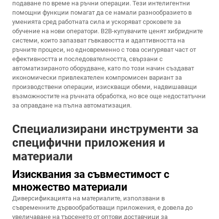
подаване по време на ръчни операции. Тези интелигентни
помощни функции помагат да се намали разнообразието в
уменията сред работната сила и ускоряват сроковете за
обучение на нови оператори. B2B-купувачите ценят хибридните
системи, които запазват гъвкавостта и адаптивността на
ръчните процеси, но едновременно с това осигуряват част от
ефективността и последователността, свързани с
автоматизираното оборудване, като по този начин създават
икономически привлекателен компромисен вариант за
производствени операции, изискващи обеми, надвишаващи
възможностите на ръчната обработка, но все още недостатъчни
за оправдане на пълна автоматизация.
Специализирани инструменти за
специфични приложения и
материали
Изисквания за съвместимост с
множество материали
Диверсификацията на материалите, използвани в
съвременните дървообработващи приложения, е довела до
увеличаване на търсенето от оптови доставчици за