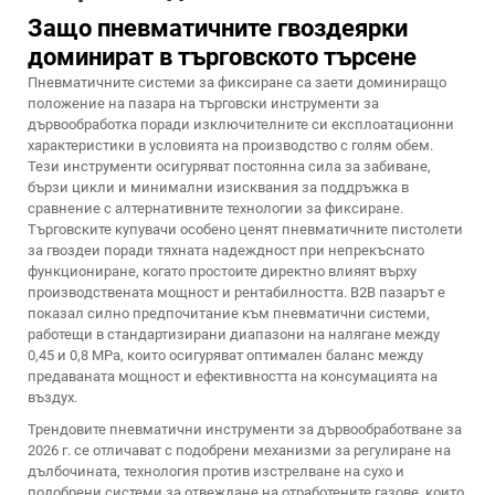
Защо пневматичните гвоздеярки
доминират в търговското търсене
Пневматичните системи за фиксиране са заети доминиращо
положение на пазара на търговски инструменти за
дървообработка поради изключителните си експлоатационни
характеристики в условията на производство с голям обем.
Тези инструменти осигуряват постоянна сила за забиване,
бързи цикли и минимални изисквания за поддръжка в
сравнение с алтернативните технологии за фиксиране.
Търговските купувачи особено ценят пневматичните пистолети
за гвоздеи поради тяхната надеждност при непрекъснато
функциониране, когато простоите директно влияят върху
производствената мощност и рентабилността. B2B пазарът е
показал силно предпочитание към пневматични системи,
работещи в стандартизирани диапазони на налягане между
0,45 и 0,8 MPa, които осигуряват оптимален баланс между
предаваната мощност и ефективността на консумацията на
въздух.
Трендовите пневматични инструменти за дървообработване за
2026 г. се отличават с подобрени механизми за регулиране на
дълбочината, технология против изстрелване на сухо и
подобрени системи за отвеждане на отработените газове, които