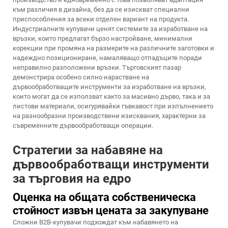
към различия в дизайна, без да се изискват специални
приспособления за всеки отделен вариант на продукта.
Индустриалните купувачи ценят системите за изработване на
връзки, които предлагат бързо настройване, минимални
корекции при промяна на размерите на различните заготовки и
надеждно позициониране, намаляващо отпадъците поради
неправилно разположени връзки. Търговският пазар
демонстрира особено силно нарастване на
дървообработващите инструменти за изработване на връзки,
които могат да се използват както за масивно дърво, така и за
листови материали, осигурявайки гъвкавост при изпълнението
на разнообразни производствени изисквания, характерни за
съвременните дървообработващи операции.
Стратегии за набавяне на
дървообработващи инструменти
за търговия на едро
Оценка на общата собственическа
стойност извън цената за закупуване
Сложни B2B-купувачи подхождат към набавянето на