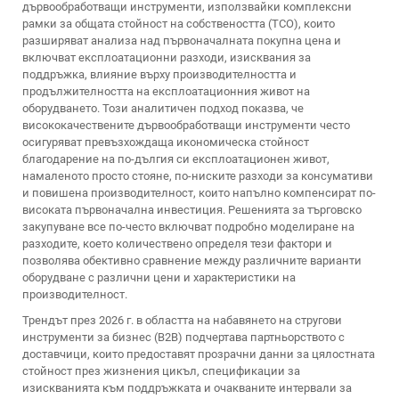
дървообработващи инструменти, използвайки комплексни
рамки за общата стойност на собствеността (TCO), които
разширяват анализа над първоначалната покупна цена и
включват експлоатационни разходи, изисквания за
поддръжка, влияние върху производителността и
продължителността на експлоатационния живот на
оборудването. Този аналитичен подход показва, че
висококачествените дървообработващи инструменти често
осигуряват превъзхождаща икономическа стойност
благодарение на по-дългия си експлоатационен живот,
намаленото просто стояне, по-ниските разходи за консумативи
и повишена производителност, които напълно компенсират по-
високата първоначална инвестиция. Решенията за търговско
закупуване все по-често включват подробно моделиране на
разходите, което количествено определя тези фактори и
позволява обективно сравнение между различните варианти
оборудване с различни цени и характеристики на
производителност.
Трендът през 2026 г. в областта на набавянето на стругови
инструменти за бизнес (B2B) подчертава партньорството с
доставчици, които предоставят прозрачни данни за цялостната
стойност през жизнения цикъл, спецификации за
изискванията към поддръжката и очакваните интервали за