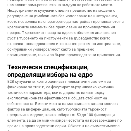
намаляват замърсяването на въздуха на работното място.
Индустриалните купувачи отделят предимство на модели с
регулиране на дълбочината без използване на инструменти,
което позволява на операторите да настройват проникването на
крепежните елементи без прекъсване на производствения
процес. Търговският пазар на едро е отбележил значителен
ръст в търсенето на
Инструменти за дърводелство
които
включват последователен и контактен режим на изстрелване,
осигурявайки универсалност както за прецизно
позициониране, така и за бързи производствени приложения.
Технически спецификации,
определящи избора на едро
B2B купувачите, които оценяват пневматични системи за
фиксиране за 2026 г., се фокусират върху няколко критични
технически параметъра, които директно влияят върху
експлоатационната ефективност и общата стойност на
собствеността. Вместимостта на магазина е станала ключов
фактор за диференциация, като търговската търсеност
предпочита модели, които побират от 50 до 100 фиксиращи
елемента, за да се минимизира честотата на презареждане по
време на производствени серии. Обхватът на съвместимост с