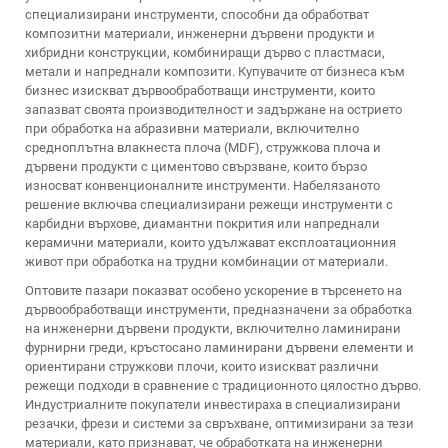
специализирани инструменти, способни да обработват
композитни материали, инженерни дървени продукти и
хибридни конструкции, комбиниращи дърво с пластмаси,
метали и напреднали композити. Купувачите от бизнеса към
бизнес изискват дървообработващи инструменти, които
запазват своята производителност и задържане на острието
при обработка на абразивни материали, включително
средноплътна влакнеста плоча (MDF), стружкова плоча и
дървени продукти с циментово свързване, които бързо
износват конвенционалните инструменти. Набелязаното
решение включва специализирани режещи инструменти с
карбидни върхове, диамантни покрития или напреднали
керамични материали, които удължават експлоатационния
живот при обработка на трудни комбинации от материали.
Оптовите пазари показват особено ускорение в търсенето на
дървообработващи инструменти, предназначени за обработка
на инженерни дървени продукти, включително ламинирани
фурнирни греди, кръстосано ламинирани дървени елементи и
ориентирани стружкови плочи, които изискват различни
режещи подходи в сравнение с традиционното цялостно дърво.
Индустриалните покупатели инвестираха в специализирани
резачки, фрези и системи за свръхване, оптимизирани за тези
материали, като признават, че обработката на инженерни