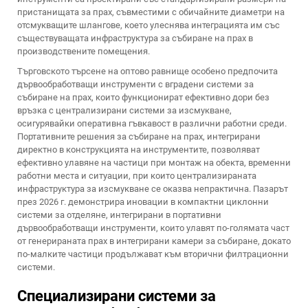
пристанищата за прах, съвместими с обичайните диаметри на
отсмукващите шлангове, което улеснява интеграцията им със
съществуващата инфраструктура за събиране на прах в
производствените помещения.
Търговското търсене на оптово равнище особено предпочита
дървообработващи инструменти с вградени системи за
събиране на прах, които функционират ефективно дори без
връзка с централизирани системи за изсмукване,
осигурявайки оперативна гъвкавост в различни работни среди.
Портативните решения за събиране на прах, интегрирани
директно в конструкцията на инструментите, позволяват
ефективно улавяне на частици при монтаж на обекта, временни
работни места и ситуации, при които централизираната
инфраструктура за изсмукване се оказва непрактична. Пазарът
през 2026 г. демонстрира иновации в компактни циклонни
системи за отделяне, интегрирани в портативни
дървообработващи инструменти, които улавят по-голямата част
от генерираната прах в интегрирани камери за събиране, докато
по-малките частици продължават към вторични филтрационни
системи.
Специализирани системи за