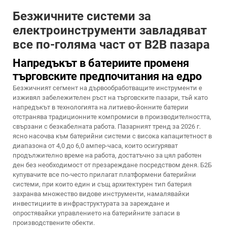
Безжичните системи за
електроинструменти завладяват
все по-голяма част от B2B пазара
Напредъкът в батериите променя
търговските предпочитания на едро
Безжичният сегмент на дървообработващите инструменти е
изживял забележителен ръст на търговските пазари, тъй като
напредъкът в технологията на литиево-йонните батерии
отстранява традиционните компромиси в производителността,
свързани с безкабелната работа. Пазарният тренд за 2026 г.
ясно насочва към батерийни системи с висока капацитетност в
диапазона от 4,0 до 6,0 ампер-часа, които осигуряват
продължително време на работа, достатъчно за цял работен
ден без необходимост от презареждане посредством деня. Б2Б
купувачите все по-често прилагат платформени батерийни
системи, при които един и същ архитектурен тип батерия
захранва множество видове инструменти, намалявайки
инвестициите в инфраструктурата за зареждане и
опростявайки управлението на батерийните запаси в
производствените обекти.