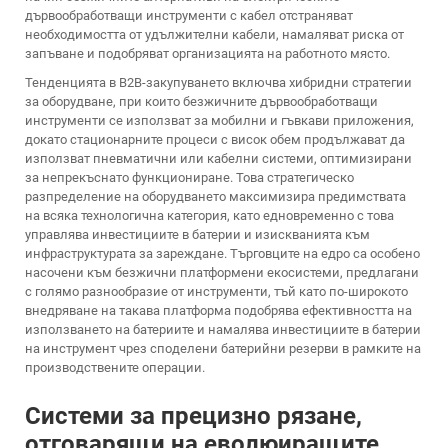
дървообработващи инструменти с кабел отстраняват
необходимостта от удължителни кабели, намаляват риска от
запъване и подобряват организацията на работното място.
Тенденцията в B2B-закупуването включва хибридни стратегии
за оборудване, при които безжичните дървообработващи
инструменти се използват за мобилни и гъвкави приложения,
докато стационарните процеси с висок обем продължават да
използват пневматични или кабелни системи, оптимизирани
за непрекъснато функциониране. Това стратегическо
разпределение на оборудването максимизира предимствата
на всяка технологична категория, като едновременно с това
управлява инвестициите в батерии и изискванията към
инфраструктурата за зареждане. Търговците на едро са особено
насочени към безжични платформени екосистеми, предлагани
с голямо разнообразие от инструменти, тъй като по-широкото
внедряване на такава платформа подобрява ефективността на
използването на батериите и намалява инвестициите в батерии
на инструмент чрез споделени батерийни резерви в рамките на
производствените операции.
Системи за прецизно рязане,
отговарящи на еволюиращите