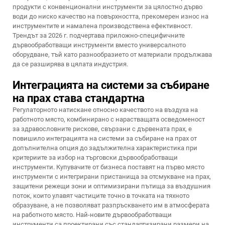
продукти с конвенционални инструменти за цялостно дърво
води до ниско качество на повърхността, прекомерен износ на
инструментите и намалена производствена ефективност.
Трендът за 2026 г. подчертава приложно-специфичните
дървообработващи инструменти вместо универсалното
оборудване, тъй като разнообразието от материали продължава
да се разширява в цялата индустрия.
Интеграцията на системи за събиране
на прах става стандартна
Регулаторното натискане относно качеството на въздуха на
работното място, комбинирано с нарастващата осведоменост
за здравословните рискове, свързани с дървената прах, е
повишило интеграцията на системи за събиране на прах от
допълнителна опция до задължителна характеристика при
критериите за избор на търговски дървообработващи
инструменти. Купувачите от бизнеса поставят на първо място
инструменти с интегрирани пристанища за отсмукване на прах,
защитени режещи зони и оптимизирани пътища за въздушния
поток, които улавят частиците точно в точката на тяхното
образуване, а не позволяват разпръскването им в атмосферата
на работното място. Най-новите дървообработващи
инструменти са проектирани със стандартизирани размери на