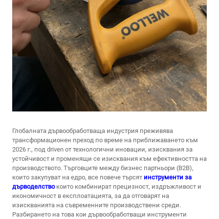
Глобалната дървообработваща индустрия преживява
трансформационен преход по време на приближаването към
2026 г., под driven от технологични иновации, изисквания за
устойчивост и променящи се изисквания към ефективността на
производството. Търговците между бизнес партньори (B2B),
които закупуват на едро, все повече търсят
инструменти за
дърводелство
които комбинират прецизност, издръжливост и
икономичност в експлоатацията, за да отговарят на
изискванията на съвременните производствени среди.
Разбирането на това кои дървообработващи инструменти