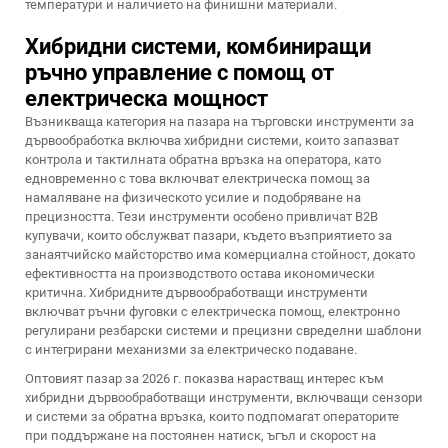
температури и наличието на финишни материали.
Хибридни системи, комбиниращи
ръчно управление с помощ от
електрическа мощност
Възникваща категория на пазара на търговски инструменти за
дървообработка включва хибридни системи, които запазват
контрола и тактилната обратна връзка на оператора, като
едновременно с това включват електрическа помощ за
намаляване на физическото усилие и подобряване на
прецизността. Тези инструменти особено привличат B2B
купувачи, които обслужват пазари, където възприятието за
занаятчийско майсторство има комерциална стойност, докато
ефективността на производството остава икономически
критична. Хибридните дървообработващи инструменти
включват ръчни фуговки с електрическа помощ, електронно
регулирани резбарски системи и прецизни свределни шаблони
с интегрирани механизми за електрическо подаване.
Оптовият пазар за 2026 г. показва нарастващ интерес към
хибридни дървообработващи инструменти, включващи сензори
и системи за обратна връзка, които подпомагат операторите
при поддържане на постоянен натиск, ъгъл и скорост на