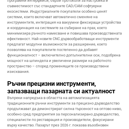
програмни интерфейси, бързи протоколи за настройка и
съвместимост със стандартните CAD/CAM софтуерни
екосистеми. Индустриалните покупатели особено ценят
системи, които включват автоматично сменяне на
инструментите, интеграция на вакуумни фиксиращи устройства
и координация на системите за събиране на прах, което
минимизира ръчното намесване и повишава производствената
ефективност. Най-новите CNC дървообработващи инструменти
предлагат модулни възможности за разширение, което
позволява на покупателите постепенно да добавят
функционалност – включително допълнителни оси, подобрена
мощност на шпиндела и увеличени размери на работното
пространство – според променящите се производствени
изисквания.
Ръчни прецизни инструменти,
запазващи пазарната си актуалност
Въпреки напредъка в областта на автоматизацията
традиционните ръчни инструменти за прецизно дърводелство
продължават да демонстрират силна търсеност на оптово ниво,
особено сред предприятия за персонализирано дърводелство,
специалисти по реставрация и производители, фокусирани
върху качество. Пазарът през 2026 г. показва възобновен