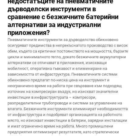
недостатъците на пневматичните
дърводелски инструменти в
сравнение с безжичните батерийни
алтернативи за индустриални
приложения?
Пневматичните инструменти за дърводелство обикновено
осигуряват предимства в непрекъснатото производство с висок
обем, където са критични постоянството на мощността, бързите
цикли и минималното тегло, докато безжичните акумулаторни
алтернативи се отличават в приложения, изискващи
мобилност, оперативна гъвкавост и елиминиране на
зависимостта от инфраструктура. Пневматичните системи
обикновено предлагат по-ниска цена на инструмент и
неограничено време на работа при свързване към подходящ
източник на компресиран въздух, но изискват значителни
инвестиции в инфраструктурата – компресори,
разпределителни тръбопроводи и системи за управление на
влагата. Безжичните инструменти елиминират необходимостта
от инфраструктура и подобряват организацията на работното
място, но изискват инвестиции в батерии, зарядни инсталации
и имат ограничено време на работа. Много промишлени
предприятия оптимизират резултатите, като стратегически