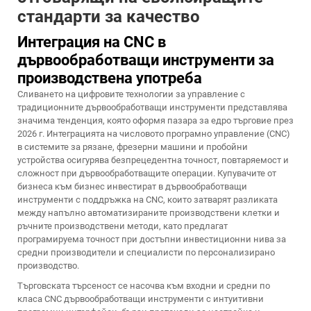
стандарти за качество
Интеграция на CNC в
дървообработващи инструменти за
производствена употреба
Сливането на цифровите технологии за управление с
традиционните дървообработващи инструменти представлява
значима тенденция, която оформя пазара за едро търговие през
2026 г. Интеграцията на числовото програмно управление (CNC)
в системите за рязане, фрезерни машини и пробойни
устройства осигурява безпрецедентна точност, повтаряемост и
сложност при дървообработващите операции. Купувачите от
бизнеса към бизнес инвестират в дървообработващи
инструменти с поддръжка на CNC, които затварят разликата
между напълно автоматизираните производствени клетки и
ръчните производствени методи, като предлагат
програмируема точност при достъпни инвестиционни нива за
средни производители и специалисти по персонализирано
производство.
Търговската търсеност се насочва към входни и средни по
класа CNC дървообработващи инструменти с интуитивни