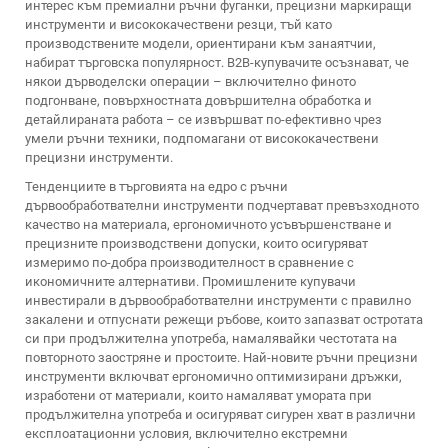
интерес към премиални ръчни фуганки, прецизни маркиращи
инструменти и висококачествени резци, тъй като
производствените модели, ориентирани към занаятчии,
набират търговска популярност. B2B-купувачите осъзнават, че
някои дърводелски операции – включително финото
подгонване, повърхностната довършителна обработка и
детайлираната работа – се извършват по-ефективно чрез
умели ръчни техники, подпомагани от висококачествени
прецизни инструменти.
Тенденциите в търговията на едро с ръчни
дървообработвателни инструменти подчертават превъзходното
качество на материала, ергономичното усъвършенстване и
прецизните производствени допуски, които осигуряват
измеримо по-добра производителност в сравнение с
икономичните алтернативи. Промишлените купувачи
инвестирали в дървообработвателни инструменти с правилно
закалени и отпуснати режещи ръбове, които запазват остротата
си при продължителна употреба, намалявайки честотата на
повторното заостряне и простоите. Най-новите ръчни прецизни
инструменти включват ергономично оптимизирани дръжки,
изработени от материали, които намаляват умората при
продължителна употреба и осигуряват сигурен хват в различни
експлоатационни условия, включително екстремни