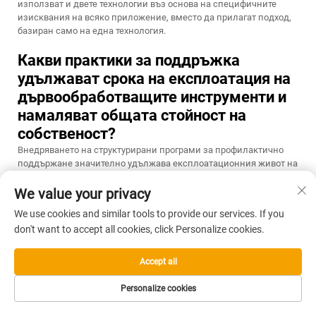
използват и двете технологии въз основа на специфичните
изисквания на всяко приложение, вместо да прилагат подход,
базиран само на една технология.
Какви практики за поддръжка
удължават срока на експлоатация на
дървообработващите инструменти и
намаляват общата стойност на
собственост?
Внедряването на структурирани програми за профилактично
поддържане значително удължава експлоатационния живот на
дървообработващите инструменти, като едновременно
намалява непредвидените простои и разходите за ремонт.
We value your privacy
Ключови практики за поддържане включват редовно
We use cookies and similar tools to provide our services. If you
почистване, за да се предотврати натрупването на прах, който
don't want to accept all cookies, click Personalize cookies.
може да повлияе на подвижните компоненти; подходящо
смазване според указанията и интервалите, определени от
производителя; периодичен инспекционен контрол на
Accept all
износващи се компоненти, включително остриета, фрези и
предавателни механизми, като те се заменят преди пълното им
Personalize cookies
излизане от строя; правилно съхранение в контролирани
среди, които защитават инструментите от влага и екстремни