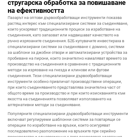
стругарска обработка за повишаване
на ефективността
Пазарът на оптови дървообработващи инструменти показва
растящ интерес към специализирани системи за съединяване,
които ускоряват традиционните процеси за изработване на
съединения, като запазват или надвишават качеството на
ръчно изрязаните съединения. Б2Б купувачите инвестираха в
специализирани системи за съединяване с домино, системи
за шаблони за джобни отвори и автоматизирани устройства за
пробиване на пирони, които значително намаляват времето за
производство на съединения в сравнение с традиционните
методи за изрязване на гнезда и клинове или фугови
съединения. Тези специализирани дървообработващи
инструменти особено привличат производствени операции,
при които съединяването представлява значителна част от
общото време за производство и при които изискванията към
якостта на съединенията позволяват използването на
алтернативни методи за съединяване.
Популярните специализирани дървообработващи инструменти
включват регулируеми шаблонни системи за повтарящи се
операции по изработване на връзки, които осигуряват
последователно разположение на връзките при серийно
производство и едновременно с това позволяват адаптация