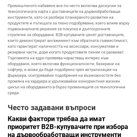
Промишленото набавяне все по-често включва дискусии за
технологичната карта с доставчиците на дървообработващи
инструменти, като се разбира планираното развитие на
продуктите и пътищата за тяхно подобряване, което влияе върху
първоначалните решения за покупка и дългосрочните
стратегии за оборудване. B2B-купувачите ценят доставчиците,
които демонстрират ангажимент към обратната съвместимост,
като гарантират наличността на аксесоари, консумативи и
резервни части, дори когато продуктовите линии се развиват.
Търговията на едро проявява нарастващ интерес към
оборудване, което включва функционалности, базирани на
софтуер, и може да бъде подобрено чрез актуализации на
фърмуера, осигурявайки подобрения на възможностите без
промяна на хардуера и удължавайки конкурентния жизнен
цикъл на оборудването в бързо променящите се технологични
среди.
Често задавани въпроси
Какви фактори трябва да имат
приоритет B2B-купувачите при избора
на дървообработващи инструменти