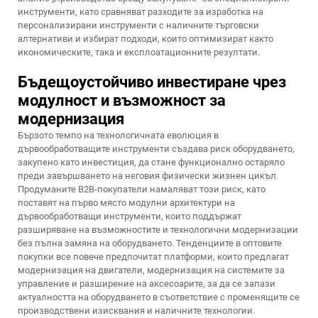
инструменти, като сравняват разходите за изработка на
персонализирани инструменти с наличните търговски
алтернативи и избират подходи, които оптимизират както
икономическите, така и експлоатационните резултати.
Бъдещоустойчиво инвестиране чрез
модулност и възможност за
модернизация
Бързото темпо на технологичната еволюция в
дървообработващите инструменти създава риск оборудването,
закупено като инвестиция, да стане функционално остаряло
преди завършването на неговия физически жизнен цикъл.
Продуманите B2B-покупатели намаляват този риск, като
поставят на първо място модулни архитектури на
дървообработващи инструменти, които поддържат
разширяване на възможностите и технологични модернизации
без пълна замяна на оборудването. Тенденциите в оптовите
покупки все повече предпочитат платформи, които предлагат
модернизация на двигатели, модернизация на системите за
управление и разширение на аксесоарите, за да се запази
актуалността на оборудването в съответствие с променящите се
производствени изисквания и наличните технологии.