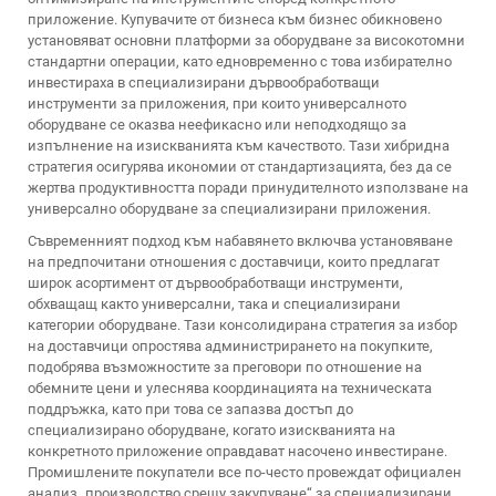
приложение. Купувачите от бизнеса към бизнес обикновено
установяват основни платформи за оборудване за високотомни
стандартни операции, като едновременно с това избирателно
инвестираха в специализирани дървообработващи
инструменти за приложения, при които универсалното
оборудване се оказва неефикасно или неподходящо за
изпълнение на изискванията към качеството. Тази хибридна
стратегия осигурява икономии от стандартизацията, без да се
жертва продуктивността поради принудителното използване на
универсално оборудване за специализирани приложения.
Съвременният подход към набавянето включва установяване
на предпочитани отношения с доставчици, които предлагат
широк асортимент от дървообработващи инструменти,
обхващащ както универсални, така и специализирани
категории оборудване. Тази консолидирана стратегия за избор
на доставчици опростява администрирането на покупките,
подобрява възможностите за преговори по отношение на
обемните цени и улеснява координацията на техническата
поддръжка, като при това се запазва достъп до
специализирано оборудване, когато изискванията на
конкретното приложение оправдават насочено инвестиране.
Промишлените покупатели все по-често провеждат официален
анализ „производство срещу закупуване“ за специализирани