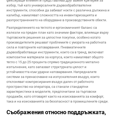
фиксиращи елементи представлява друг важен критерий за
избор, тъй като универсалните дървообработвателни
инструменти, способни да забиват нокти с различна дължина и
калибър, намаляват сложността на инвентаризацията и
разпространението на оборудване в производствените обекти.
Разпределението на теглото и ергономичният баланс са
излезли на преден план като значими фактори, влияещи върху
търговските решения за цялостни покупки, особено когато
производителите решават проблемите с умората на работната
сила и повторните натоварвания. Пневматичните
дървообработващи инструменти, които са в тренд, включват
композитни материали за корпуса, които намаляват общото
тегло с 15 до 25 процента спрямо традиционното метално
изпълнение, като запазват структурната цялост и
устойчивостта към ударни натоварвания. Напредналите
системи за пренасочване на изпускателния въздух, които
отклоняват компресирания въздух далеч от работното
пространство на оператора, са станали стандартни
характеристики в моделите, предпочитани за търговски
продажби, като отговарят както на изискванията за комфорт,
така и на изискванията за безопасност в промишлените среди.
Съображения относно поддръжката,