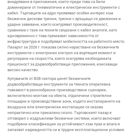
внедряване в приложения, които преди това са били
доминирани от пневматични и електрически инструменти с
кабел. Търговците на едро проявяват особен интерес към
безжични дискови триони, триони с връщащо се движение и
ударни завивачи, които осигуряват производителност,
сравнима с тази на техните свързани с кабел аналоги, като
едновременно с това премахват зависимостта от
инфраструктура и подобряват мобилността на работното място.
Пазарът за 2026 г. показва силно нарастване на безжичните
инструменти с електронен контрол на въртящия момент и
регулиране на скоростта, което осигурява необходимата
прецизност за дървообработващи приложения, изискващи
високо качество.
Купувачите от B2B сектора ценят безжичните
дървообработващи инструменти за тяхната оперативна
гъвкавост в разнообразни производствени сценарии,
включително монтаж на обекта, отдалечени строителни
площадки и производствени зони, където инсталирането на
въздушни или електрически инсталации се оказва
непрактично или прекалено скъпо. Търговският пазар е
отговорил с издръжливи безжични системи, които включват
подобрени класификации за устойчивост към прах и влага и
запазват надеждността си в трудни експлоатационни условия.