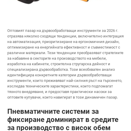
Оптовият пазар на дървообработващи инструменти за 2026 г.
отразява няколко сходящи тенденции, включително интеграция
на автоматизация, приоритизиране на ергономичния дизайн,
оптимизиране на енергийната ефективност и съвместимост с
различни материали. Тези тенденции преобразяват стратегиите
за набавяне в секторите на производството на мебели,
изработка на кабинети, строителна стругарска дейност и
специализирана дървообработка. Този всеобхватен анализ
идентифицира конкретните категории дървообработващи
инструменти, които преживяват най-силния ръст на търсенето,
изследва техническите характеристики, които подпомагат
тяхното внедряване, и предоставя практически насоки за
оптовите купувачи, които навигират в този динамичен пазар.
Пневматичните системи за
фиксиране доминират в средите
за производство с висок обем