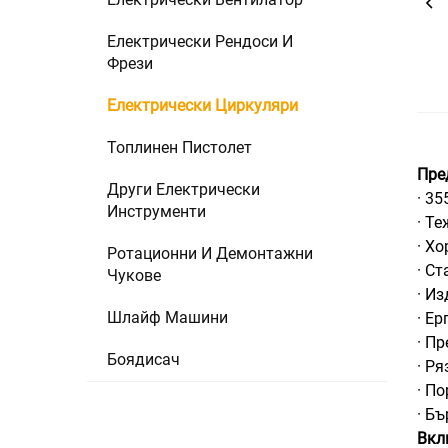
Електрически Рендоси И
Фрези
Електрически Циркуляри
Топлинен Пистолет
Пре
Други Електрически
· 3
Инструменти
· Т
· Х
Ротационни И Демонтажни
· С
Чукове
· И
Шлайф Машини
· Е
· П
Боядисач
· Р
· П
· Б
Вкл