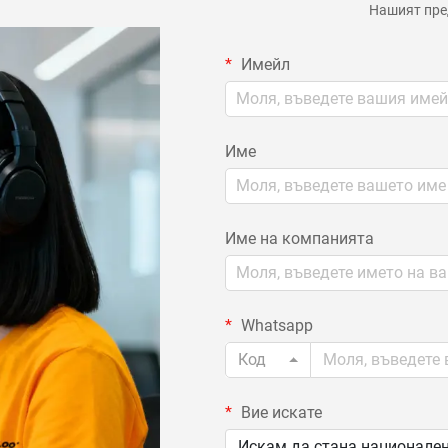
Нашият пред
Имейл
Име
Име на компанията
Whatsapp
Код
Вие искате
Искам да стана национален