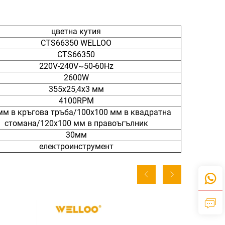
цветна кутия
CTS66350 WELLOO
CTS66350
220V-240V~50-60Hz
2600W
355x25,4x3 мм
4100RPM
мм в кръгова тръба/100x100 мм в квадратна
стомана/120x100 мм в правоъгълник
30мм
електроинструмент