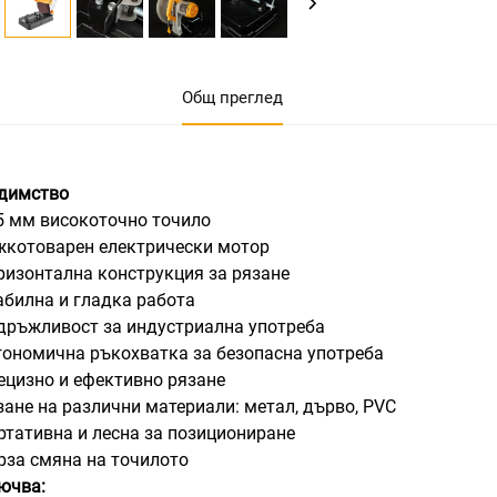
Общ преглед
димство
55 мм високоточно точило
ежкотоварен електрически мотор
оризонтална конструкция за рязане
табилна и гладка работа
здръжливост за индустриална употреба
ргономична ръкохватка за безопасна употреба
рецизно и ефективно рязане
язане на различни материали: метал, дърво, PVC
ортативна и лесна за позициониране
ърза смяна на точилото
ючва: