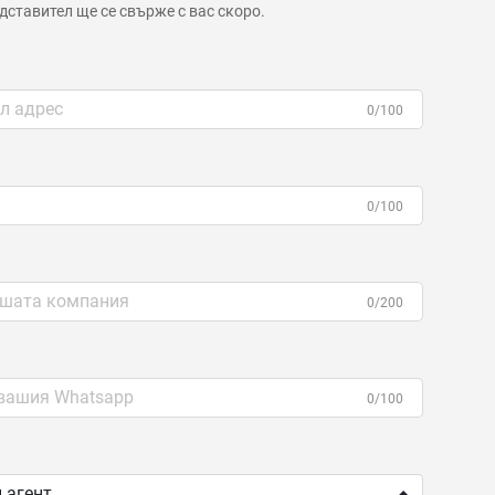
ставител ще се свърже с вас скоро.
0/100
0/100
0/200
0/100
 агент