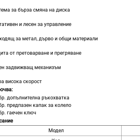
тема за бърза смяна на диска
тативен и лесен за управление
ходящ за метал, дърво и общи материали
ита от претоварване и прегряване
ен задвижващ механизъм
ра висока скорост
ючва:
 бр. допълнителна ръкохватка
 бр. предпазен капак за колело
бр. гаечен ключ
сание
Модел