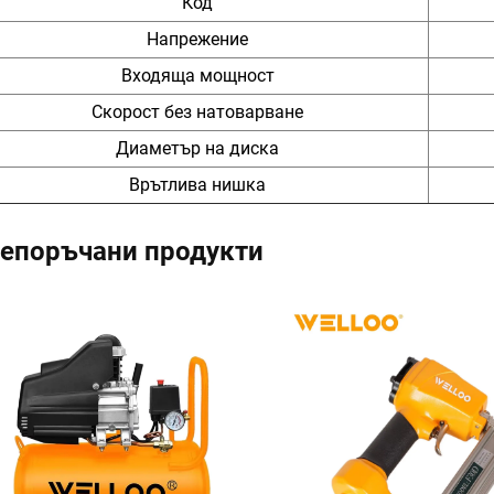
Код
Напрежение
Входяща мощност
Скорост без натоварване
Диаметър на диска
Врътлива нишка
епоръчани продукти