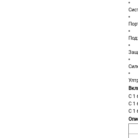
Сис
Пор
Под
Защ
Сил
Улт
Вкл
С 1
С 1
С 1 
Опи