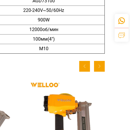
AGD73100
220-240V~50/60Hz
900W
12000об/мин
100мм(4")
М10