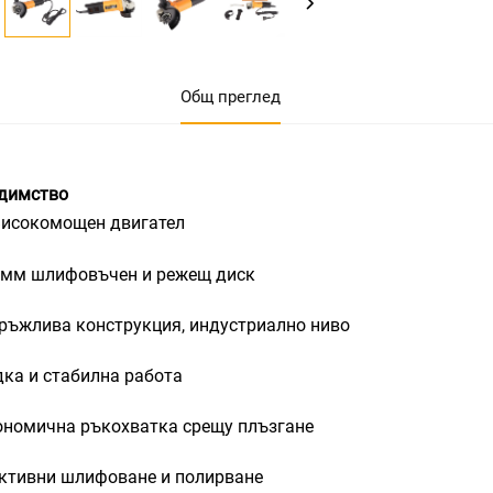
Общ преглед
димство
исокомощен двигател
 мм шлифовъчен и режещ диск
ръжлива конструкция, индустриално ниво
дка и стабилна работа
ономична ръкохватка срещу плъзгане
ктивни шлифоване и полирване