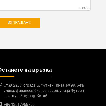
0/1000
ИЗПРАЩАНЕ
Останете на връзка
Стая 2207, сграда Б, Футиен Гинза, № 99, 6-та
улица, финансов бизнес район, улица Футиен,
Цзинхуа, Zhejiang, Китай
+86-13017966766