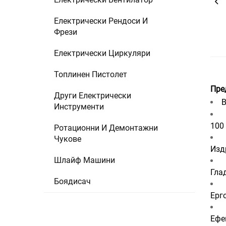
Електрически Рендоси И
Фрези
Електрически Циркуляри
Топлинен Пистолет
Пре
Други Електрически
В
Инструменти
100
Ротационни И Демонтажни
Чукове
Изд
Шлайф Машини
Гла
Боядисач
Ерг
Ефе