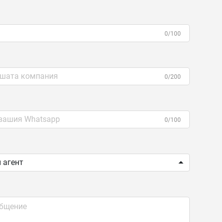
0/100
0/200
0/100
 агент