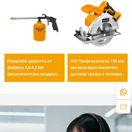
Продажби директно от
20V Професионална 185 мм
фабрика 3,0-5,0 bar
високомощна безжична
Високоналягано въздушно
дискова триона с литиева
оръдие 1000cc Въздушно
батерия за прецизно
миещо оръдие
рязане на дърво
Пневматично въздушно
оръдие