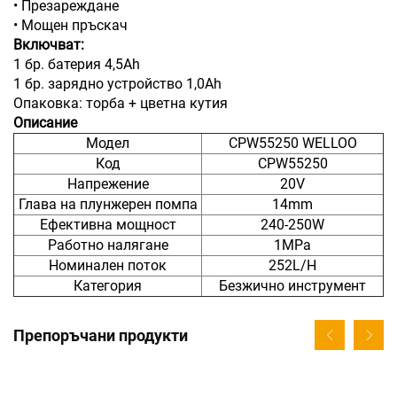
• Презареждане
• Мощен пръскач
Включват:
1 бр. батерия 4,5Ah
1 бр. зарядно устройство 1,0Ah
Опаковка: торба + цветна кутия
Описание
Модел
CPW55250 WELLOO
Код
CPW55250
Напрежение
20V
Глава на плунжерен помпа
14mm
Ефективна мощност
240-250W
Работно налягане
1MPa
Номинален поток
252L/H
Категория
Безжично инструмент
Препоръчани продукти