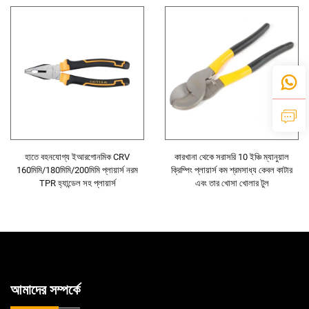
হাতে বহনযোগ্য ইআরগোনমিক CRV
কারখানা থেকে সরাসরি 10 ইঞ্চি ম্যানুয়াল
160মিমি/180মিমি/200মিমি প্লায়ার্স নরম
ক্রিম্পিং প্লায়ার্স কম শ্রমসাধ্য কেবল কাটার
TPR হ্যান্ডেল সহ প্লায়ার্স
এবং তার খোসা খোলার টুল
আমাদের সম্পর্কে