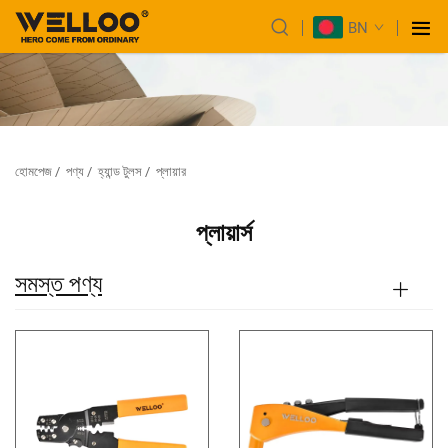
BN
হোমপেজ
/
পণ্য
/
হ্যান্ড টুলস
/
প্লায়ার
প্লায়ার্স
সমস্ত পণ্য