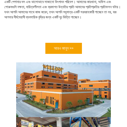
একটি পেশাদার দল এবং ভালোভাবে সাজানো উৎপাদন পরিবেশ। আমাদের কারখানা, অফিস এবং 
শোরুমগুলি দক্ষতা, দায়িত্বশীলতা এবং ক্রমাগত উন্নতির প্রতি আমাদের প্রতিশ্রুতির প্রতিফলন ঘটায়। 
যখন আপনি আমাদের সাথে কাজ করেন, তখন আপনি শুধুমাত্র একটি সরবরাহকারী পাচ্ছেন তা নয়, বরং 
আপনার দীর্ঘমেয়াদী ব্যবসায়িক বৃদ্ধির জন্য একটি দৃঢ় ভিত্তি পাচ্ছেন। 
আরও জানুন >>