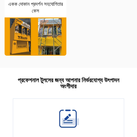
একক দোকান প্রদর্শন সহযোগিতার
কেস
প্রফেশনাল টুলসের জন্য আপনার নির্ভরযোগ্য উৎপাদন
অংশীদার