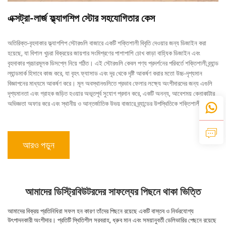
এক্সট্রা-লার্জ ফ্ল্যাগশিপ স্টোর সহযোগিতার কেস
অতিরিক্ত-বৃহদাকার ফ্ল্যাগশিপ স্টোরগুলি বাজারে একটি শক্তিশালী বিবৃতি দেওয়ার জন্য ডিজাইন করা
হয়েছে, যা বিশাল খুচরা বিক্রয়ের জায়গার সংমিশ্রণের পাশাপাশি চোখ কাড়া বাহ্যিক ডিজাইন এবং
বৃহদাকার প্রচারমূলক ডিসপ্লে নিয়ে গঠিত। এই স্টোরগুলি কেবল পণ্য প্রদর্শনের পরিবর্তে শক্তিশালী ব্র্যান্ড
ল্যান্ডমার্ক হিসাবে কাজ করে, যা বৃহৎ ফ্যাসাড এবং দূর থেকে দৃষ্টি আকর্ষণ করার মতো উচ্চ-দৃশ্যমান
বিজ্ঞাপনের মাধ্যমে আকর্ষণ করে। মূল অবস্থানগুলিতে প্রভাব ফেলার লক্ষ্যে অংশীদারদের জন্য এগুলি
দৃশ্যমানতা এবং গ্রাহক জড়িত হওয়ার অভূতপূর্ব সুযোগ প্রদান করে, একটি অনন্য, আবেশময় কেনাকাটার
অভিজ্ঞতা অফার করে এবং স্থানীয় ও আন্তর্জাতিক উভয় বাজারে ব্র্যান্ডের উপস্থিতিকে শক্তিশালী করে।
আরও পড়ুন
আমাদের ডিস্ট্রিবিউটরদের সাফল্যের পিছনে থাকা ভিত্তি
আমাদের বিক্রয় প্রতিনিধিরা সফল হন কারণ তাঁদের পিছনে রয়েছে একটি বাস্তব ও নির্ভরযোগ্য 
উৎপাদনকারী অংশীদার। প্রতিটি স্থিতিশীল সরবরাহ, ধ্রুব মান এবং সময়ানুবর্তী ডেলিভারির পেছনে রয়েছে 