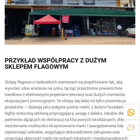
PRZYKŁAD WSPÓŁPRACY Z DUŻYM
SKLEPEM FLAGOWYM
Sklepy flagowe o nadwielkich rozmiarach są projektowane tak, aby
wywrzeć silne wrażenie na rynku, łącząc przestronne powierzchnie
handlowe z efektownymi projektami elewacji oraz dużych rozmiarów
ekspozycjami promocyjnymi. Te sklepy idą dalej niż tylko prezentacja
produktów — działają jako potężne punkty marki, z dużymi fasadami i
highly-widoczną reklamą przyciągającą uwagę z daleka. Idealne dla
partnerów dążących do dominacji na kluczowych lokalizacjach, oferują
niezrównane możliwości eksponowania marki i zaangażowania klientów,
zapewniając unikalne, angażujące doświadczenie zakupowe oraz
umacniają obecność marki na rynkach lokalnych i międzynarodowych.