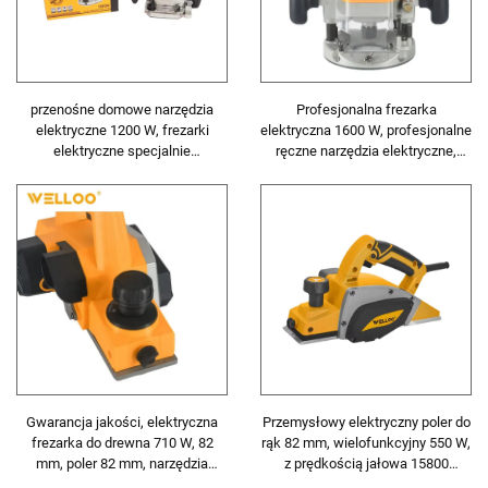
przenośne domowe narzędzia
Profesjonalna frezarka
elektryczne 1200 W, frezarki
elektryczna 1600 W, profesjonalne
elektryczne specjalnie
ręczne narzędzia elektryczne,
zaprojektowane do obróbki
mała frezarka do drewna
drewna
Gwarancja jakości, elektryczna
Przemysłowy elektryczny poler do
frezarka do drewna 710 W, 82
rąk 82 mm, wielofunkcyjny 550 W,
mm, poler 82 mm, narzędzia
z prędkością jałowa 15800
elektryczne do obróbki drewna
obr./min, do stali nierdzewnej