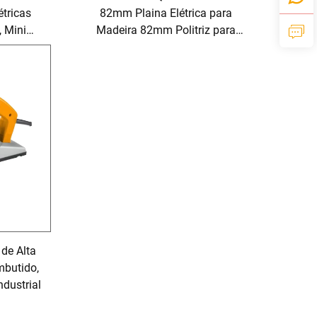
tricas
82mm Plaina Elétrica para
, Mini
Madeira 82mm Politriz para
naria
Ferramentas Elétricas de Trabalho
em Madeira
 de Alta
butido,
dustrial