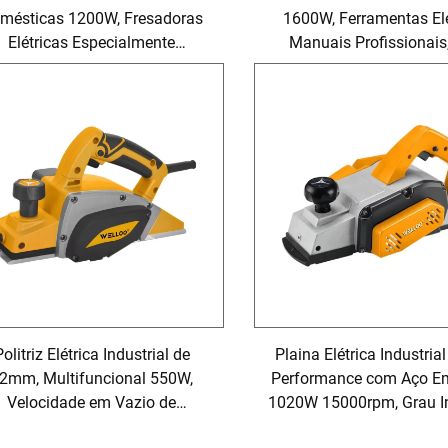
mésticas 1200W, Fresadoras
1600W, Ferramentas Elé
Elétricas Especialmente
Manuais Profissionais
rojetadas para Trabalho em
Fresadora para Marce
Madeira
olitriz Elétrica Industrial de
Plaina Elétrica Industrial
2mm, Multifuncional 550W,
Performance com Aço Em
Velocidade em Vazio de
1020W 15000rpm, Grau In
800r/min para Aço Inoxidável