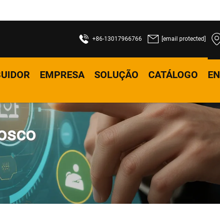
+86-13017966766
[email protected]
BUIDOR
EMPRESA
SOLUÇÃO
CATÁLOGO
EN
nosco