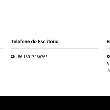
Telefone do Escritório
E
+86-13017966766
6,
J