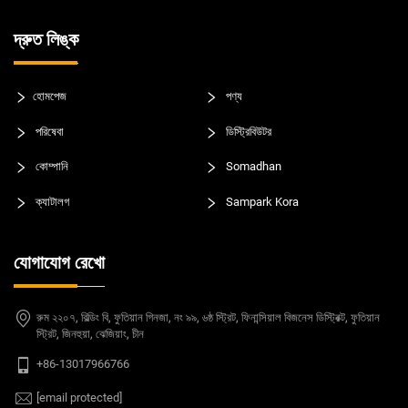
দ্রুত লিঙ্ক
হোমপেজ
পণ্য
পরিষেবা
ডিস্ট্রিবিউটর
কোম্পানি
Somadhan
ক্যাটালগ
Sampark Kora
যোগাযোগ রেখো
রুম ২২০৭, বিল্ডিং বি, ফুতিয়ান গিনজা, নং ৯৯, ৬ষ্ঠ স্ট্রিট, ফিনান্সিয়াল বিজনেস ডিস্ট্রিক্ট, ফুতিয়ান
স্ট্রিট, জিনহুয়া, ঝেজিয়াং, চীন
+86-13017966766
[email protected]