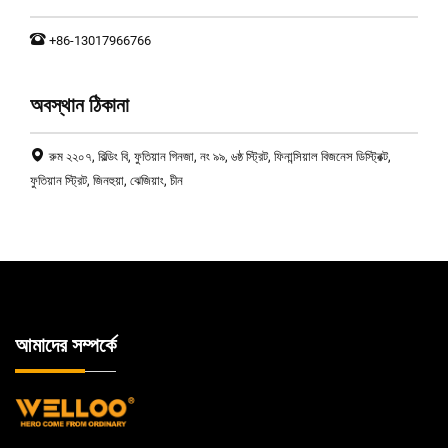
+86-13017966766
অবস্থান ঠিকানা
রুম ২২০৭, বিল্ডিং বি, ফুতিয়ান গিনজা, নং ৯৯, ৬ষ্ঠ স্ট্রিট, ফিনান্সিয়াল বিজনেস ডিস্ট্রিক্ট,
ফুতিয়ান স্ট্রিট, জিনহুয়া, ঝেজিয়াং, চীন
আমাদের সম্পর্কে