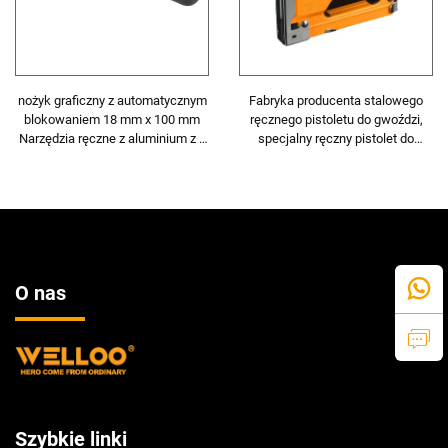
nożyk graficzny z automatycznym
Fabryka producenta stalowego
blokowaniem 18 mm x 100 mm
ręcznego pistoletu do gwoździ,
Narzędzia ręczne z aluminium z 3
specjalny ręczny pistolet do
ostrzami
gwoździ do wyrobów drewnianych
i dekoracji wnętrz
O nas
Szybkie linki