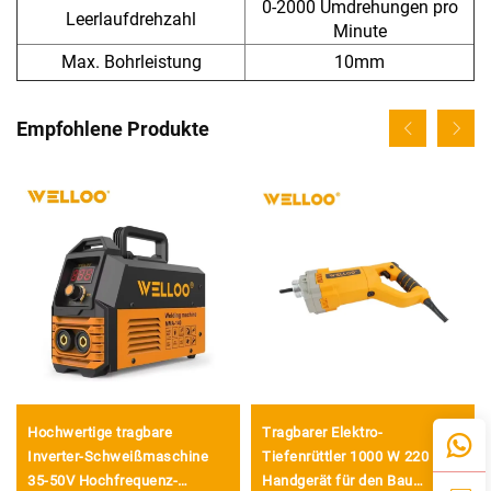
0-2000 Umdrehungen pro
Leerlaufdrehzahl
Minute
Max. Bohrleistung
10mm
Empfohlene Produkte
Hochwertige tragbare
Tragbarer Elektro-
Inverter-Schweißmaschine
Tiefenrüttler 1000 W 220 V
35-50V Hochfrequenz-
Handgerät für den Bau