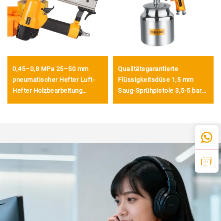
0,45–0,8 MPa 25–50 mm
Qualitätsgarantierte
pneumatischer Hefter Luft-
Flüssigkeitsdüse 1,5 mm
Hefter Holzbearbeitung
Saug-Sprühpistole 3,5-5 bar
Druckluft-Werkzeuge
Pneumatische Sprühpistole
pneumatischer Hefter