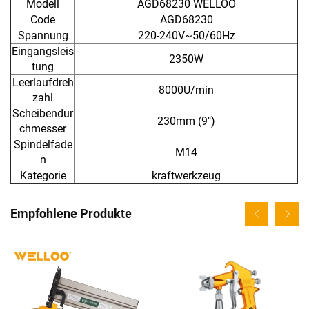
Modell
AGD68230 WELLOO
Code
AGD68230
Spannung
220-240V~50/60Hz
Eingangsleis
2350W
tung
Leerlaufdreh
8000U/min
zahl
Scheibendur
230mm (9")
chmesser
Spindelfade
M14
n
Kategorie
kraftwerkzeug
Empfohlene Produkte