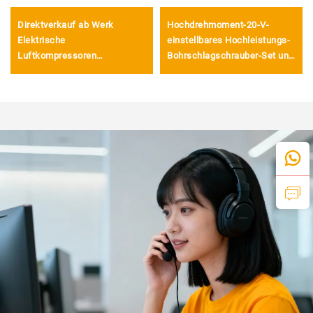
Direktverkauf ab Werk
Hochdrehmoment-20-V-
Elektrische
einstellbares Hochleistungs-
Luftkompressoren
Bohrschlagschrauber-Set und
Luftfördermenge 100 L/min
kabelloser Elektrobohrer mit
1300 W Elektrische
LED-Licht
luftgekühlte Kompressoren