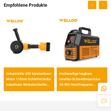
Empfohlene Produkte
Industrieller 20V bürstenloser
Hochwertige tragbare
Motor 115mm Schleifscheibe
Inverter-Schweißmaschine
kabelloser Winkelschleifer
35-50V Hochfrequenz-
für Schneid- und
Schweißmaschine für den
Polierwerkzeug
Heimgebrauch mit
Digitalanzeige LCD