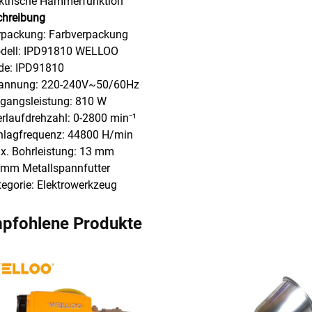
ektrische Hammerfunktion
chreibung
rpackung: Farbverpackung
odell: IPD91810 WELLOO
de: IPD91810
pannung: 220-240V~50/60Hz
ngangsleistung: 810 W
erlaufdrehzahl: 0-2800 min⁻¹
hlagfrequenz: 44800 H/min
x. Bohrleistung: 13 mm
 mm Metallspannfutter
tegorie: Elektrowerkzeug
pfohlene Produkte