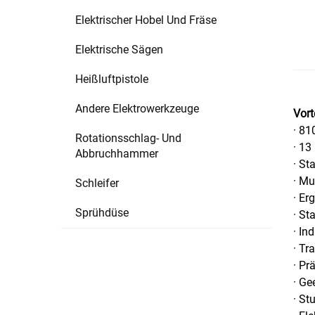
Elektrischer Hobel Und Fräse
Elektrische Sägen
Heißluftpistole
Andere Elektrowerkzeuge
Vort
· 8
Rotationsschlag- Und
· 13
Abbruchhammer
· St
· Mu
Schleifer
· Er
Sprühdüse
· St
· In
· Tr
· Pr
· Ge
· St