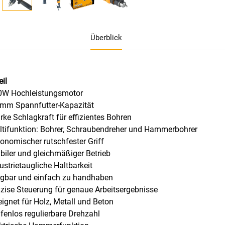
Überblick
eil
10W Hochleistungsmotor
 mm Spannfutter-Kapazität
arke Schlagkraft für effizientes Bohren
ltifunktion: Bohrer, Schraubendreher und Hammerbohrer
gonomischer rutschfester Griff
abiler und gleichmäßiger Betrieb
dustrietaugliche Haltbarkeit
agbar und einfach zu handhaben
äzise Steuerung für genaue Arbeitsergebnisse
eignet für Holz, Metall und Beton
ufenlos regulierbare Drehzahl