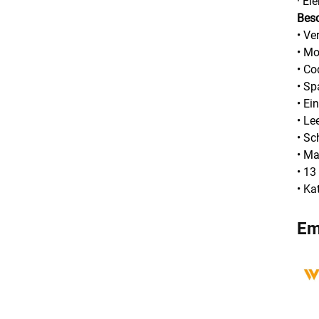
· El
Bes
• Ve
• M
• Co
• S
• Ei
• Le
• Sc
• Ma
• 13
• Ka
Em