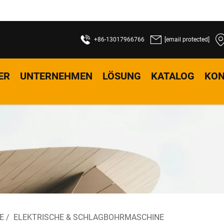
+86-13017966766
[email protected]
ER
UNTERNEHMEN
LÖSUNG
KATALOG
KON
E
/
ELEKTRISCHE & SCHLAGBOHRMASCHINE