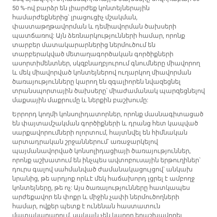
50 %-ով բարձր են լիարժեք կոնտեյներային
համարժեքներից՝ լրացուցիչ մշակման,
փաստաթղթավորման և դեմիավորման ծախսերի
պատճառով: Այն ձեռնարկությունների համար, որոնք
տարբեր մատակարարներից ներմուծում են
տարբերակված մետաղագործական գործիքների
ասորտիմենտներ, սկզբնաղբյուրում գնումները միավորող
և մեկ միավորված կոնտեյներով ուղարկող միավորման
ծառայությունները կարող են զգալիորեն նվազեցնել
տրանսպորտային ծախսերը՝ միաժամանակ պարզեցնելով
մաքսային մաքրումը և ներքին բաշխումը:
Երրորդ կողմի կոնսոլիդատորներ, որոնք մասնագիտացած
են փայտամշակման գործիքների և դրանց հետ կապված
սարքավորումների ոլորտում, հայտնվել են հիմնական
արտադրական շրջաններում՝ առաջարկելով
պայմանավորված կոնսոլիդացիայի ծառայություններ,
որոնք աշխատում են ինչպես ավտոբուսային երթուղիներ՝
դուրս գալով սահմանված ժամանակացույցով՝ անկախ
նրանից, թե արդյոք որևէ մեկ հաճախորդ լցրել է ամբողջ
կոնտեյները, թե ոչ: Այս ծառայությունները հատկապես
արժեքավոր են փոքր և միջին չափի ներմուծողների
համար, ովքեր պետք է ունենան հաստատուն
մատակարարում, սակայն չեն կարող երաշխավորել