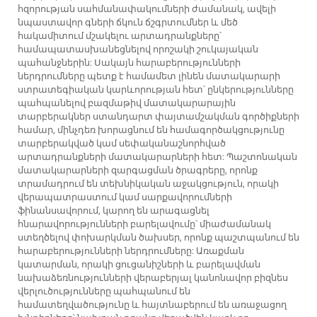
հզորության սահմանափակումների ժամանակ, ավելի
նպաստավոր գների ճկուն ճշգրտումներ և մեծ
հակամիտում մշակելու արտադրանքները՝
համապատասխանեցնելով որոշակի շուկայական
պահանջներին: Սակայն հարաբերությունների
ներդրումները պետք է համամետ լինեն մատակարարի
ստրատեգիական կարևորության հետ՝ ընկերությունները
պահպանելով բազմաթիվ մատակարարային
տարբերակներ ստանդարտ փայտամշակման գործիքների
համար, մինչդեռ խորացնում են համագործակցությունը
տարբերակված կամ սեփականաշնորհված
արտադրանքների մատակարարների հետ: Պաշտոնական
մատակարարների զարգացման ծրագրերը, որոնք
տրամադրում են տեխնիկական աջակցություն, որակի
վերապատրաստում կամ սարքավորումների
ֆինանսավորում, կարող են արագացնել
հնարավորությունների բարելավումը՝ միաժամանակ
ստեղծելով փոխարկման ծախսեր, որոնք պաշտպանում են
հարաբերությունների ներդրումները: Առաքման
կատարման, որակի ցուցանիշների և բարելավման
նախաձեռնությունների վերաբերյալ կանոնավոր բիզնես
վերլուծությունները պահպանում են
համատեղվածությունը և հայտնաբերում են առաջացող