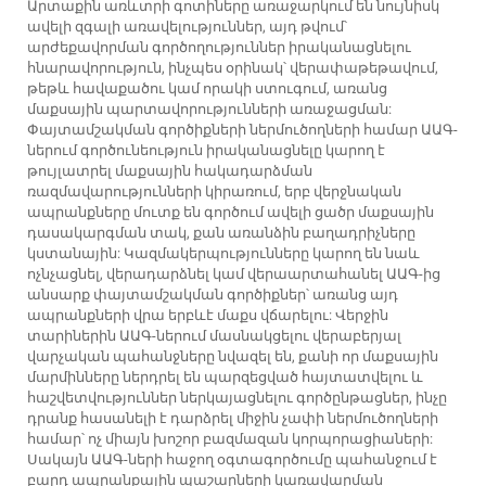
Արտաքին առևտրի գոտիները առաջարկում են նույնիսկ
ավելի զգալի առավելություններ, այդ թվում՝
արժեքավորման գործողություններ իրականացնելու
հնարավորություն, ինչպես օրինակ՝ վերափաթեթավում,
թեթև հավաքածու կամ որակի ստուգում, առանց
մաքսային պարտավորությունների առաջացման:
Փայտամշակման գործիքների ներմուծողների համար ԱԱԳ-
ներում գործունեություն իրականացնելը կարող է
թույլատրել մաքսային հակադարձման
ռազմավարությունների կիրառում, երբ վերջնական
ապրանքները մուտք են գործում ավելի ցածր մաքսային
դասակարգման տակ, քան առանձին բաղադրիչները
կստանային: Կազմակերպությունները կարող են նաև
ոչնչացնել, վերադարձնել կամ վերաարտահանել ԱԱԳ-ից
անսարք փայտամշակման գործիքներ՝ առանց այդ
ապրանքների վրա երբևէ մաքս վճարելու: Վերջին
տարիներին ԱԱԳ-ներում մասնակցելու վերաբերյալ
վարչական պահանջները նվազել են, քանի որ մաքսային
մարմինները ներդրել են պարզեցված հայտատվելու և
հաշվետվություններ ներկայացնելու գործընթացներ, ինչը
դրանք հասանելի է դարձրել միջին չափի ներմուծողների
համար՝ ոչ միայն խոշոր բազմազան կորպորացիաների:
Սակայն ԱԱԳ-ների հաջող օգտագործումը պահանջում է
բարդ ապրանքային պաշարների կառավարման