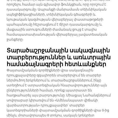
որոշելու համար այն գլխավոր ֆունկցիան, որը որոշում է
դասակարգումը։ Ապրանքի մանրամասն տեխնիկական
սպեցիֆիկացիաների, տեխնիկական գծագրերի և
նյութական կազմության վերաբերյալ փաստաթղթերի
պահպանումը հեշտացնում է ճիշտ դասակարգումը և
մաքսային ստուգումների ժամանակ ցույց է տալիս
համապատասխանության վերաբերյալ լավատեսական
ջանքերը։
Տարածաշրջանային սակագնային
տարբերություններ և առևտրային
համաձայնագրերի հետևանքներ
Փայտամշակման գործիքների վրա սակագնային
դրույքաչափերը զգալիորեն տարբերվում են տարբեր
ներմուծող երկրներում և տարածաշրջաններում, ինչը
ստեղծում է ստրատեգիական հնարավորություններ այն
ընկերությունների համար, որոնք պատրաստ են
հաղթահարել այս բարդությունը: Միացյալ Նահանգներում
սովորաբար կիրառվում են «Ամենանպաստ վիճակի
վարձատրության» դրույքաչափեր՝ տարբեր
կատեգորիաների փայտամշակման գործիքների վրա 0-ից
մինչև մոտավորապես 8 տոկոս, սակայն կոնկրետ