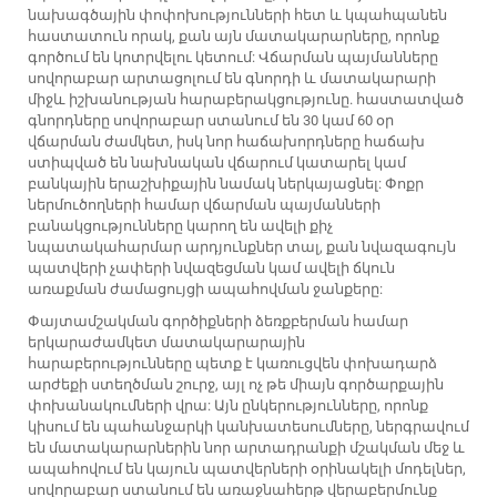
նախագծային փոփոխությունների հետ և կպահպանեն
հաստատուն որակ, քան այն մատակարարները, որոնք
գործում են կոտրվելու կետում: Վճարման պայմանները
սովորաբար արտացոլում են գնորդի և մատակարարի
միջև իշխանության հարաբերակցությունը. հաստատված
գնորդները սովորաբար ստանում են 30 կամ 60 օր
վճարման ժամկետ, իսկ նոր հաճախորդները հաճախ
ստիպված են նախնական վճարում կատարել կամ
բանկային երաշխիքային նամակ ներկայացնել: Փոքր
ներմուծողների համար վճարման պայմանների
բանակցությունները կարող են ավելի քիչ
նպատակահարմար արդյունքներ տալ, քան նվազագույն
պատվերի չափերի նվազեցման կամ ավելի ճկուն
առաքման ժամացույցի ապահովման ջանքերը:
Փայտամշակման գործիքների ձեռքբերման համար
երկարաժամկետ մատակարարային
հարաբերությունները պետք է կառուցվեն փոխադարձ
արժեքի ստեղծման շուրջ, այլ ոչ թե միայն գործարքային
փոխանակումների վրա: Այն ընկերությունները, որոնք
կիսում են պահանջարկի կանխատեսումները, ներգրավում
են մատակարարներին նոր արտադրանքի մշակման մեջ և
ապահովում են կայուն պատվերների օրինակելի մոդելներ,
սովորաբար ստանում են առաջնահերթ վերաբերմունք