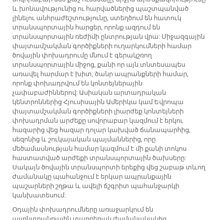
և խոնավությունից ու հարվածներից պաշտպանված
լինելու անհրաժեշտությունը, ստեղծում են հատուկ
տրանսպորտային հարցեր, որոնք ազդում են
տրանսպորտային ռեժիմի ընտրության վրա: Միջազգային
փայտամշակման գործիքների ուղարկումների համար
ծովային փոխադրումը մնում է գերակշռող
տրանսպորտային միջոց, քանի որ այն տնտեսապես
առավել հարմար է խիտ, ծանր ապրանքների համար,
որոնք փոխադրվում են կոնտեյներային
չափաբաժիններով: Ասիական արտադրական
կենտրոններից Հյուսիսային Ամերիկա կամ Եվրոպա
փայտամշակման գործիքների լիարժեք կոնտեյների
փոխադրման արժեքը սովորաբար կազմում է երկու
հազարից վեց հազար դոլար կախված ճանապարհից,
սեզոնից և շուկայական պայմաններից, որը
մեծամասնության համար կազմում է մի քանի տոկոս
հաստատված արժեքի տրանսպորտային ծախսերը:
Սակայն ծովային տրանսպորտի երեքից վեց շաբաթ տևող
ժամանակը պահանջում է երկար ապրանքային
պաշարների շղթա և ավելի ճշգրիտ պահանջարկի
կանխատեսում:
Օդային փոխադրումները առաջարկում են
այլընտրանքային տարբերակ ժամանակակից