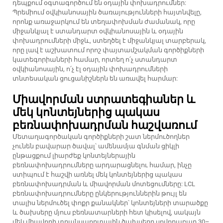
դեպքում օգտագործում են օդային փոխադրումներ:
Պրեմիում օվկիանոսային ծառայությունների հայտնվելը,
որոնք առաջարկում են տեղափոխման ժամանակ, որը
միջանկյալ է ստանդարտ օվկիանոսային և օդային
փոխադրումների միջև, ստեղծել է միջանկյալ տարբերակ,
որը լավ է աշխատում որոշ փայտամշակման գործիքների
կատեգորիաների համար, որտեղ ո՛չ ստանդարտ
օվկիանոսային, ո՛չ էլ օդային փոխադրումների
տնտեսական ցուցանիշներն են առավել հարմար:
Միավորման ստրատեգիաներ և
մեկ կոնտեյներից պակաս
բեռնափոխադրման հաշվառում
Մետաղագործական գործիքների շատ ներմուծողներ
չունեն բավարար ծավալ՝ ամենամյա գնման ցիկլի
ընթացքում լիարժեք կոնտեյներային
բեռնափոխադրումները արդարացնելու համար, ինչը
ստիպում է հաշվի առնել մեկ կոնտեյներից պակաս
բեռնափոխադրման և միավորման մոտեցումները: LCL
բեռնափոխադրումները ընկերություններին թույլ են
տալիս ներմուծել փոքր քանակներ՝ կոնտեյների տարածքը
և ծախսերը մյուս բեռնատարների հետ կիսելով, սակայն
մեկ միավորի տրանսպորտային ծախսերը սովորաբար 30–