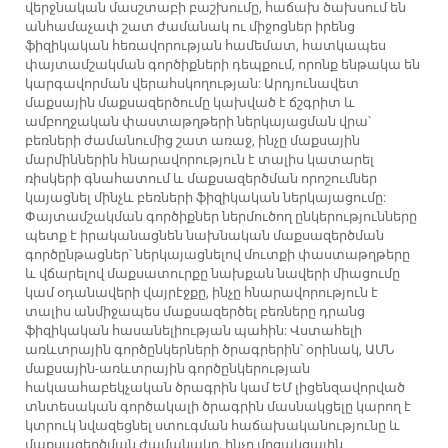
վերջնական մասշտաբի բաշխումը, հաճախ ծախսում են
անհամաչափ շատ ժամանակ ու միջոցներ իրենց
ֆիզիկական հեռավորության համեմատ, հատկապես
փայտամշակման գործիքների դեպքում, որոնք ենթակա են
կարգավորման վերահսկողության: Արդյունավետ
մաքսային մաքսազերծումը կախված է ճշգրիտ և
ամբողջական փաստաթղթերի ներկայացման վրա՝
բեռների ժամանումից շատ առաջ, ինչը մաքսային
մարմիններին հնարավորություն է տալիս կատարել
ռիսկերի գնահատում և մաքսազերծման որոշումներ
կայացնել մինչև բեռների ֆիզիկական ներկայացումը:
Փայտամշակման գործիքներ ներմուծող ընկերությունները
պետք է իրականացնեն նախնական մաքսազերծման
գործընթացներ՝ ներկայացնելով մուտքի փաստաթղթերը
և վճարելով մաքսատուրքը նախքան նավերի միացումը
կամ օդանավերի վայրէջքը, ինչը հնարավորություն է
տալիս անմիջապես մաքսազերծել բեռները դրանց
ֆիզիկական հասանելիության պահին: Վստահելի
առևտրային գործընկերների ծրագրերին՝ օրինակ, ԱՄՆ
մաքսային-առևտրային գործընկերության
հակաահաբեկչական ծրագրին կամ ԵՄ լիցենզավորված
տնտեսական գործակալի ծրագրին մասնակցելը կարող է
կտրուկ նվազեցնել ստուգման հաճախականությունը և
մաքսազերծման ժամանակը, ինչը մրցակցային