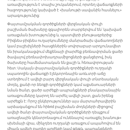
առավելություն է տալիս շուկաներում, որտեղ վաճառքների
հաջողությունը կախված է «խանութի սավանին հասնելու»
արագությունից:
Փայտամշակման գործիքների վերջնական փուլի
բաշխման ծախսերը զգալիորեն տարբերվում են՝ կախված
առաքման խտությունից և պատվերի բնութագրերից:
Բիզնես-բիզնես ուղարկումները մանրածախ վաճառողների
կամ բաշխիչների հասցեներին սովորաբար արդյունավետ
են իրականացվում մեքենայի լիարժեք բեռնավորման ցածր
ծավալով բեռնափոխադրամիջոցների ցանցերով, իսկ
ծախսերը համեմատական են քաշի և հեռավորության
հետ: Սակայն փայտամշակման գործիքների ուղղակի
սպառողին վաճառքի էլեկտրոնային առևտրի աճը
ստեղծում է ավելի բարդ վերջնական փուլի տնտեսական
մոդել, քանի որ ձեռքի գործիքների կամ աքսեսուարների
նման ծանր, ցածր արժեքի ապրանքների բնակարանային
առաքումները կարող են արժել ավելի շատ, քան իրենց
արժեքն է: Որոշ ընկերություններ այս մարտահրավերին
արձագանքում են հիbrid բաշխման մոդելների միջոցով՝
ավելի ծանր փայտամշակման գործիքների դեպքում
առաջնային կենտրոնացում ունենալով «առաքել խանութ»
սխեմայի վրա, մինչդեռ ուղղակի առաքում ապահովում են
միայն ավելի բարձր արժեքի կամ թեթև ապրանքների