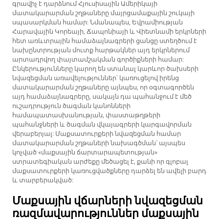
գրավիչ է դարձնում Հյուսիսային Ամերիկայի
մատակարարման շղթաները մայրցամաքային շուկայի
սպասարկման համար: Նմանապես, Եվրամիության
Հարավային Կորեայի, Ճապոնիայի և Վիետնամի երկրների
հետ առևտրային համաձայնագրերի ցանցը ստեղծում է
նախընտրության մուտք հարթակներ այդ երկրներում
արտադրվող փայտամշակման գործիքների համար:
Ընկերությունները կարող են ստանալ կարևոր ծախսերի
նվազեցման առավելություններ՝ կառուցելով իրենց
մատակարարման շղթաները այնպես, որ օգտագործեն
այդ համաձայնագրերը, սակայն դա պահանջում է մեծ
ուշադրություն ծագման կանոնների
համապատասխանության, փաստաթղթերի
պահանջների և ծագման վկայագրերի կարգավորման
վերաբերյալ: Մաքսատուրքերի նվազեցման համար
մատակարարման շղթաների նախագծման՝ այսպես
կոչված «մաքսային ճարտարապետության»
ստրատեգիական արժեքը մեծացել է, քանի որ գլոբալ
մաքսատուրքերի կառուցվածքները դարձել են ավելի բարդ
և տարբերակված:
Մաքսային վճարների նվազեցման
ռազմավարություններ մաքսային