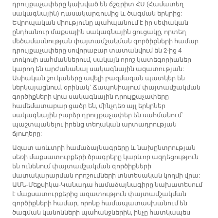
դրույքաչափերը կախված են ճշգրիտ ՀՍ (Համատեղ
սակագնային) դասակարգումից և ծագման երկրից:
Եվրոպական միությունը պահպանում է իր սեփական
ընդհանուր մաքսային սակագնային ցուցակը, որտեղ
մեծամասնության փայտամշակման գործիքների համար
դրույքաչափերը սովորաբար տատանվում են 2-ից 4
տոկոսի սահմաններում, սակայն որոշ կատեգորիաներ
կարող են արժանանալ սակագնային ազատության:
Ասիական շուկաները ավելի բազմազան պատկեր են
ներկայացնում. օրինակ՝ Ճապոնիայում փայտամշակման
գործիքների վրա սակագնային դրույքաչափերը
համեմատաբար ցածր են, մինչդեռ այլ երկրներ
սակագնային բարձր դրույքաչափեր են սահմանում՝
պաշտպանելու իրենց տեղական արտադրության
ճյուղերը:
Ազատ առևտրի համաձայնագրերը և նախընտրության
սեռի մաքսատուրքերի ծրագրերը կարևոր ազդեցություն
են ունենում փայտամշակման գործիքների
մատակարարման որոշումների տնտեսական կողմի վրա:
ԱՄՆ-Մեքսիկա-Կանադա համաձայնագիրը նախատեսում
է մաքսատուրքերից ազատություն փայտամշակման
գործիքների համար, որոնք համապատասխանում են
ծագման կանոնների պահանջներին, ինչը հատկապես