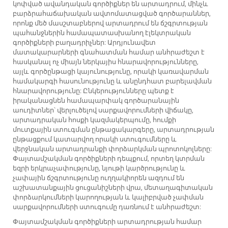
կոփված ավանդական գործիքներ են արտադրում, մինչև
բարձրահաճախական ավտոմատացված գործարաններ,
որոնք մեծ մասշտաբներով արտադրում են ճշգրտության
պահանջներին համապատասխանող էլեկտրական
գործիքների բաղադրիչներ: Արդյունավետ
մատակարարների գնահատման համար անհրաժեշտ է
հասկանալ ոչ միայն ներկայիս հնարավորությունները,
այլև գործընթացի կայունությունը, որակի կառավարման
համակարգի հասունությունը և անընդհատ բարելավման
հնարավորությունը: Ընկերությունները պետք է
իրականացնեն համապարփակ գործարանային
աուդիտներ՝ վերլուծելով սարքավորումների վիճակը,
արտադրական հոսքի կազմակերպումը, հումքի
մուտքային ստուգման ընթացակարգերը, արտադրության
ընթացքում կատարվող որակի ստուգումները և
վերջնական արտադրանքի փորձարկման պրոտոկոլները:
Փայտամշակման գործիքների դեպքում, որտեղ կտրման
եզրի երկրաչափությունը, նյութի կարծրությունը և
չափային ճշգրտությունը ուղղակիորեն ազդում են
աշխատանքային ցուցանիշների վրա, մետաղագիտական
փորձարկումների կարողության և կալիբրված չափման
սարքավորումների ստուգումը դառնում է անհրաժեշտ:
Փայտամշակման գործիքների արտադրության համար