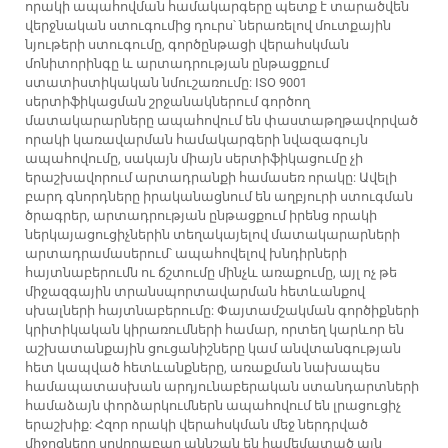
որակի ապահովման համակարգերը պետք է տարածվեն
վերջնական ստուգումից դուրս՝ ներառելով մուտքային
նյութերի ստուգումը, գործընթացի վերահսկման
մոնիտորինգը և արտադրության ընթացքում
ստատիստիկական նմուշառումը: ISO 9001
սերտիֆիկացման շրջանակներում գործող
մատակարարները ապահովում են փաստաթղթավորված
որակի կառավարման համակարգերի նվազագույն
ապահովումը, սակայն միայն սերտիֆիկացումը չի
երաշխավորում արտադրանքի համասեռ որակը: Ավելի
բարդ գնորդները իրականացնում են աղբյուրի ստուգման
ծրագրեր, արտադրության ընթացքում իրենց որակի
ներկայացուցիչներին տեղակայելով մատակարարների
արտադրամասերում՝ ապահովելով խնդիրների
հայտնաբերումն ու ճշտումը մինչև առաքումը, այլ ոչ թե
միջազգային տրանսպորտավարման հետևանքով
սխալների հայտնաբերումը: Փայտամշակման գործիքների
կրիտիկական կիրառումների համար, որտեղ կարևոր են
աշխատանքային ցուցանիշները կամ անվտանգության
հետ կապված հետևանքները, առաքման նախապես
համապատասխան արդյունաբերական ստանդարտների
համաձայն փորձարկումներն ապահովում են լրացուցիչ
երաշխիք: Հզոր որակի վերահսկման մեջ ներդրված
միջոցները սովորաբար աննշան են համեմատած այն