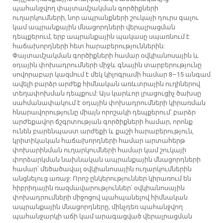
պահանջվող փայտամշակման գործիքների
ուղարկումների, նոր ապրանքների շուկայի դուրս գալու
կամ ապրանքային մնացորդների վերալրացման
դեպքերում, երբ ապրանքային պակասը սպառնում է
հաճախորդների հետ հարաբերություններին:
Փայտամշակման գործիքների համար օվկիանոսային և
օդային փոխադրումների միջև գնային տարբերությունը
սովորաբար կազմում է մեկ կիլոգրամի համար 8–15 անգամ
ավելի բարձր արժեք հիմնական առևտրային ուղիներով
տեղափոխման դեպքում: Այս կարևոր լրացուցիչ ծախսը
սահմանափակում է օդային փոխադրումների կիրառման
հնարավորությունը միայն որոշակի դեպքերում՝ բարձր
արժեքավոր ճշգրտության գործիքների համար, որոնք
ունեն բարենպաստ արժեքի և քաշի հարաբերություն,
կրիտիկական հաճախորդների համար արտահերթ
փոխարինման ուղարկումների համար կամ շուկայի
փորձարկման նախնական ապրանքային մնացորդների
համար՝ մեծածավալ օվկիանոսային ուղարկումներին
անցնելուց առաջ: Որոշ ընկերություններ կիրառում են
հիբրիդային ռազմավարություններ՝ օվկիանոսային
փոխադրումների միջոցով պահպանելով հիմնական
ապրանքային մնացորդները, մինչդեռ պահանջվող
պահանջարկի աճի կամ արագացված վերալրացման