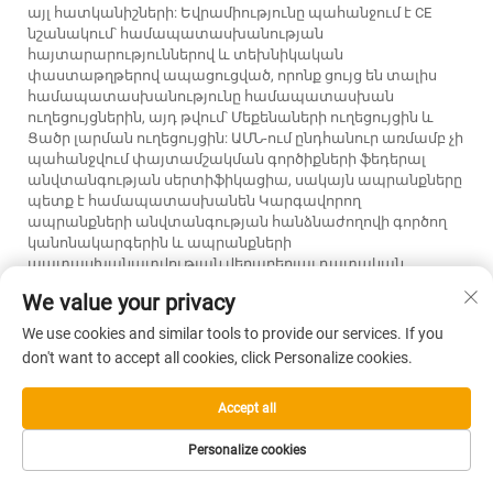
այլ հատկանիշների: Եվրամիությունը պահանջում է CE
նշանակում՝ համապատասխանության
հայտարարություններով և տեխնիկական
փաստաթղթերով ապացուցված, որոնք ցույց են տալիս
համապատասխանությունը համապատասխան
ուղեցույցներին, այդ թվում՝ Մեքենաների ուղեցույցին և
Ցածր լարման ուղեցույցին: ԱՄՆ-ում ընդհանուր առմամբ չի
պահանջվում փայտամշակման գործիքների ֆեդերալ
անվտանգության սերտիֆիկացիա, սակայն ապրանքները
պետք է համապատասխանեն Կարգավորող
ապրանքների անվտանգության հանձնաժողովի գործող
կանոնակարգերին և ապրանքների
պատասխանատվության վերաբերյալ դատական
վեճերում հղում արվող կամավոր ստանդարտներին:
We value your privacy
Փայտամշակման գործիքների համար անհրաժեշտ
We use cookies and similar tools to provide our services. If you
սերտիֆիկացիաների ստացումը պահանջում է
don't want to accept all cookies, click Personalize cookies.
վաղաժամկետ պլանավորում և մեծ ծավալի
փաստաթղթեր, իսկ փորձարկման և սերտիֆիկացիայի
ծախսերը տատանվում են մի քանի հարյուրից մի քանի
Accept all
հազար դոլարի սահմաններում յուրաքանչյուր
արտադրանքի տարբերակի համար՝ կախված նրա
Personalize cookies
բարդությունից և կիրառելի ստանդարտներից:
Կազմակերպությունները կարող են նվազեցնել