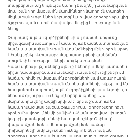
տարբերակումը նույնպես կարող է ազդել դասակարգման
վրա, քանի որ մաքսային մարմինները կարող են տարբեր
մեկնաբանություններ կիրառել՝ կախված գործիքի որակից,
ճշգրտության սահմանափակումներից և տեղադրման
ձևից:
Փայտամշակման գործիքների սխալ դասակարգումը
միջազգային առևտրում համարվում է ամենատարածված
համապատասխանության վտանգներից մեկը, որը կարող
է հանգեցնել հետադարձ մաքսատուրքերի գանձման,
տույժերի և ուղարկումների արգելափակման։
Կազմակերպությունները պետք է ներդրումներ կատարեն
ճիշտ դասակարգման մասնագիտական գիտելիքներում՝
հաճախ դիմելով մաքսային բրոքերների կամ առևտրային
համապատասխանության մասնագետների, ովքեր լավ են
հասկանում փայտամշակման գործիքների կատեգորիայի
ներսում գոյություն ունեցող նրբերանգները։ Այս
մարտահրավերը ավելի սրվում է, երբ աշխատում են
համադրված կամ բազմաֆունկցիոնալ գործիքների հետ,
որոնք միավորում են մի քանի ՀՍ (Համատեղված սիստեմ)
կոդերի կատեգորիաների հատկանիշներ։ Օրինակ՝
փայտամշակման և մետաղամշակման համար
փոխարինելի ամրացումներ ունեցող էլեկտրական
գործիքը կարող է պահանջել մանրակրկիտ վերլուծություն՝