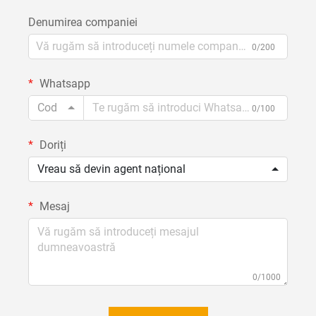
Denumirea companiei
0/200
Whatsapp
Cod
0/100
Doriți
Vreau să devin agent național
Mesaj
0/1000