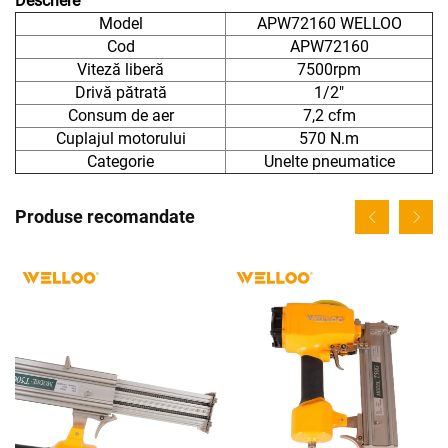
Descriere
Model
APW72160 WELLOO
Cod
APW72160
Viteză liberă
7500rpm
Drivă pătrată
1/2"
Consum de aer
7,2 cfm
Cuplajul motorului
570 N.m
Categorie
Unelte pneumatice
Produse recomandate