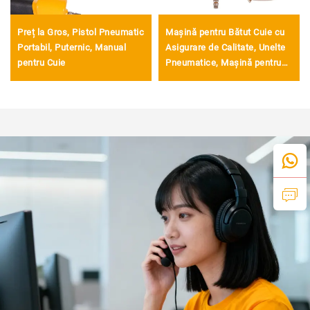
Preț la Gros, Pistol Pneumatic
Mașină pentru Bătut Cuie cu
Portabil, Puternic, Manual
Asigurare de Calitate, Unelte
pentru Cuie
Pneumatice, Mașină pentru
Bătut Cuie în Lemn