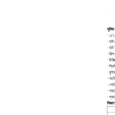
সুবিধা
· ১/২
· হাই-
· হাই 
· শিল
· চিকিত
· স্থ
· কুই
· অটো
· পোর্
· গ্য
· প্যা
বিবরণ