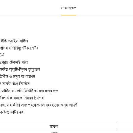
সারসংক্ষেপ
 ইঞ্চি ড্রাইভ সাইজ
পাওয়ার পিনিয়ুমেটিক মোটর
টর্ক
্প-গ্রেড টেকসই গঠন
্সকীয় অ্যান্টি-স্লিপ হ্যান্ডেল
িতিশীল ও মসৃণ অপারেশন
ক সকেট চেঞ্জ সিস্টেম
মোটিভ ও হেভি-ডিউটি কাজের জন্য দক্ষ
টেবল এবং সহজে নিয়ন্ত্রণযোগ্য
ারেজ, ওয়ার্কশপ এবং প্রফেশনাল ব্যবহারের জন্য আদর্শ
কেজিং: কার্টন বাক্স
মডেল