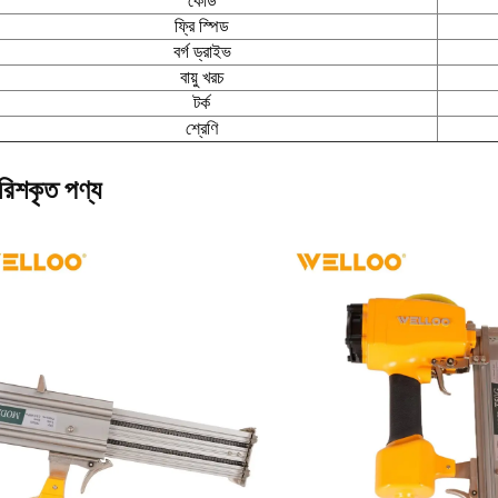
কোড
ফ্রি স্পিড
বর্গ ড্রাইভ
বায়ু খরচ
টর্ক
শ্রেণি
ারিশকৃত পণ্য