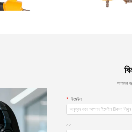
বি
আমাদের প্
ইমেইল
নাম