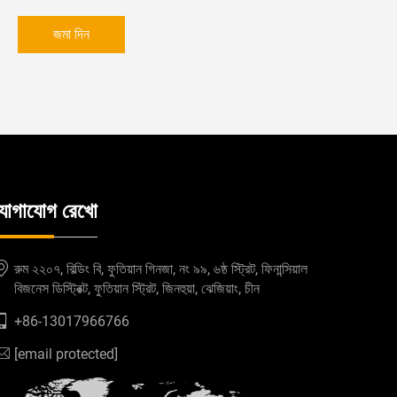
জমা দিন
যোগাযোগ রেখো
রুম ২২০৭, বিল্ডিং বি, ফুতিয়ান গিনজা, নং ৯৯, ৬ষ্ঠ স্ট্রিট, ফিনান্সিয়াল
বিজনেস ডিস্ট্রিক্ট, ফুতিয়ান স্ট্রিট, জিনহুয়া, ঝেজিয়াং, চীন
+86-13017966766
[email protected]