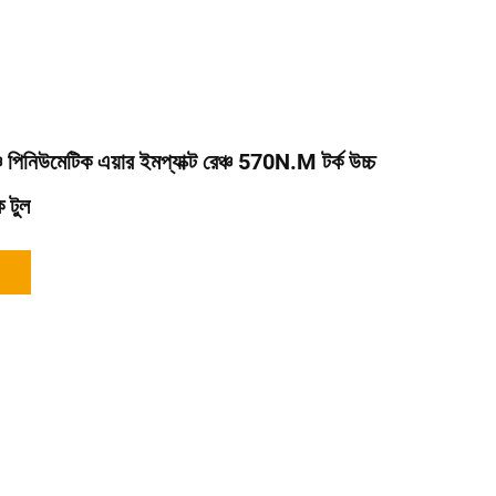
ি পিনিউমেটিক এয়ার ইমপ্যাক্ট রেঞ্চ 570N.M টর্ক উচ্চ
ক টুল