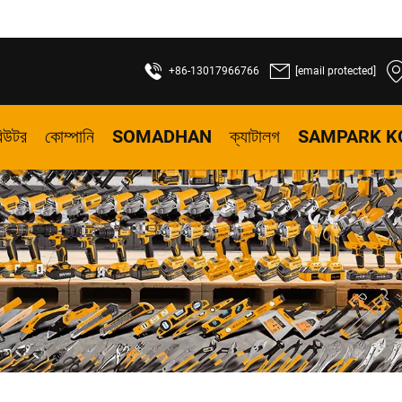
+86-13017966766
[email protected]
বিউটর
কোম্পানি
SOMADHAN
ক্যাটালগ
SAMPARK K