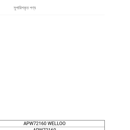
সুপারিশকৃত পণ্য
APW72160 WELLOO