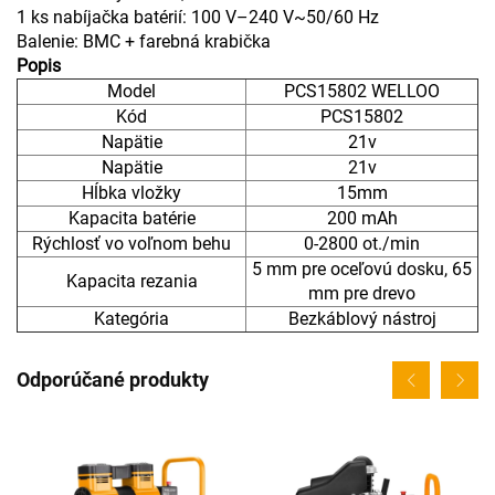
1 ks nabíjačka batérií: 100 V–240 V~50/60 Hz
Balenie: BMC + farebná krabička
Popis
Model
PCS15802 WELLOO
Kód
PCS15802
Napätie
21v
Napätie
21v
Hĺbka vložky
15mm
Kapacita batérie
200 mAh
Rýchlosť vo voľnom behu
0-2800 ot./min
5 mm pre oceľovú dosku, 65
Kapacita rezania
mm pre drevo
Kategória
Bezkáblový nástroj
Odporúčané produkty