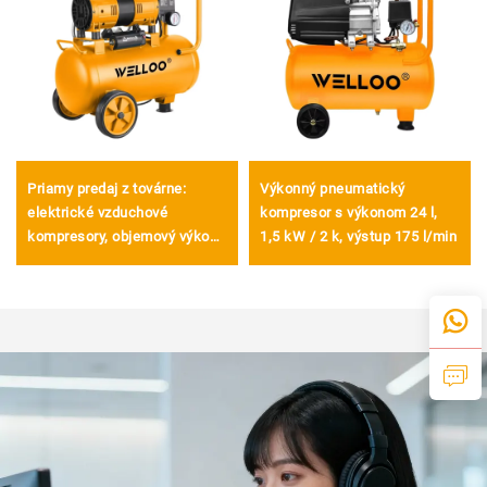
Priamy predaj z továrne:
Výkonný pneumatický
elektrické vzduchové
kompresor s výkonom 24 l,
kompresory, objemový výkon
1,5 kW / 2 k, výstup 175 l/min
100 l/min, 1300 W, elektrické
chladené vzduchom
kompresory