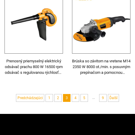
Prenosný priemyselný elektrický
Brúska so závitom na vretene M14
odsávač prachu 800 W 16500 rpm
2350 W 8000 ot./min. s posuvným
odsávač s regulovanou rýchlosťou
prepínačom a pomocnou
pre čistenie
rukoväťou
...
Predchádzajúci
1
2
3
4
5
9
Ďalší