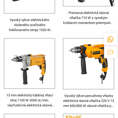
Prenosná elektrická rázová
vŕtačka 710 W s vysokým
Vysoký výkon elektrického
krútiacim momentom priemyselná
vloženého oceľového
elektrická vŕtačka rotačný vrtný
hobľovacieho stroja 1020 W
stroj
15000 rpm priemyselná trieda
13 mm elektrický káblový vŕtací
Vysoký výkon percutívnej vŕtavky
stroj 1100 W 3000 ot./min.
elektrická rázová vŕtačka 220 V 13
viacfunkčná elektrická rázová
mm 600/800 W rázová vŕtačka pre
vŕtačka
priemyselné opravy