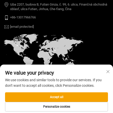
Izba 2207, budova B, Futian Ginza, č. 99, 6. ulica, Finančná obchodná
oblasť, ulica Futian, Jinhua, Che-ťiang, Čína
+86-13017966766
[email protected]
We value your privacy
We use cookies and similar tools to provide our services. If you
don't want to accept all cookies, click Personalize cookies.
Autorské práva © 2026 Welloo Electronic
Technology Co., Ltd. Vyhradené všetky práva. —
Zásady ochrany súkromia
Accept all
Personalize cookies