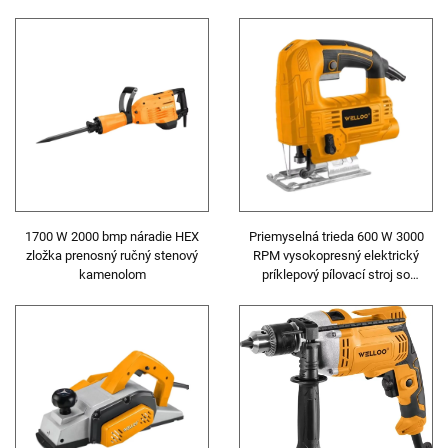
otáčkami 15000 rpm
odstraňovanie izolácie a strihanie
1700 W 2000 bmp náradie HEX
Priemyselná trieda 600 W 3000
zložka prenosný ručný stenový
RPM vysokopresný elektrický
kamenolom
príklepový pílovací stroj so
zdvihom 20 mm pre prácu s
drevom a kovom