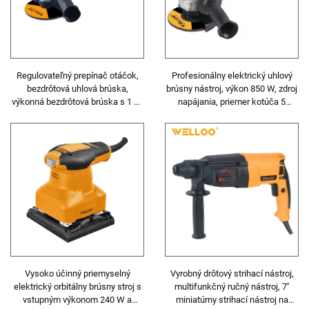
Regulovateľný prepínač otáčok,
Profesionálny elektrický uhlový
bezdrôtová uhlová brúska,
brúsny nástroj, výkon 850 W, zdroj
výkonná bezdrôtová brúska s 1 ks
napájania, priemer kotúča 5
pomocnou rukoväťou
palcov, rezačka, brúska
Vysoko účinný priemyselný
Vyrobný drôtový strihací nástroj,
elektrický orbitálny brúsny stroj s
multifunkčný ručný nástroj, 7''
vstupným výkonom 240 W a
miniatúrny strihací nástroj na