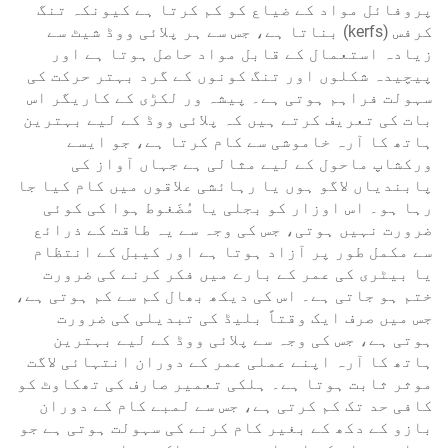
پروفائل مواد کے ضیاع کو کم کرتا ہے کیونکہ تنگ
کرفس (kerfs) بناتا ہے، جس سے ہر پلائی ووڈ شیٹ سے
زیادہ استعمال کے قابل مواد حاصل ہوتا ہے اور
پیچیدہ شکلوں اور تنگ کونوں کے گرد بہتر حرکت کی
سہولت فراہم ہوتی ہے۔ پیشہ ور لکڑی کے کاریگر اس
بات کی تعریف کرتے ہیں کہ پلائی ووڈ کے لیے بہترین
ہاتھ کا آرہ خاموشی سے کام کرتا ہے، جو ایسے
ورکشاپ ماحول کے لیے مثالی ہے جہاں آواز کی
پابندیاں لاگو ہوں یا رہائشی علاقوں میں کام کیا جا
رہا ہو۔ اس اوزار کو بجلی یا مُضَغوط ہوا کی کوئی
ضرورت نہیں ہوتی، جس کی وجہ سے یہ طاقت کے ذرائع
سے مکمل طور پر آزاد ہوتا ہے اور کیبل کے انتظام
یا بیٹری کی عمر کے بارے میں فکر کرنے کی ضرورت
ختم ہو جاتی ہے۔ اس کی دیکھ بھال کم سے کم ہوتی ہے،
جس میں صرف ایک وقتاً بلیڈ کی تبدیلی کی ضرورت
ہوتی ہے، جس کی وجہ سے پلائی ووڈ کے لیے بہترین
ہاتھ کا آرہ اپنے عملی عمر کے دوران انتہائی لاگت
موثر ثابت ہوتا ہے۔ ہلکی تعمیر صارف کی تھکاوٹ کو
کافی حد تک کم کرتی ہے، جس سے لمبے کام کے دوران
بازو کے دکھ کے بغیر کام کرنے کی سہولت ہوتی ہے جو