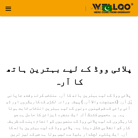
UR
پلائی ووڈ کے لیے بہترین ہاتھ
کا آرہ
پلائی ووڈ کے لیے بہترین ہاتھ کا آرہ منتخب کرتے وقت، جاپانی
پُل آرہ (کھینچنے والا آرہ) پیشہ ورانہ لکڑی کے کاریگروں اور ڈی
آئی وائی کے شوقینوں دونوں کے لیے بہترین انتخاب ثابت ہوتا
ہے۔ یہ مخصوص کٹنگ آلہ ایک منفرد ڈیزائن کا حامل ہے جو
کاریگروں کے لیے پلائی ووڈ کے منصوبوں کو انجام دینے کے طریقہ
کار کو انقلابی شکل دیتا ہے۔ پلائی ووڈ کے لیے بہترین ہاتھ کا
آرہ ایک پتلی، لچکدار بلیڈ سے لیس ہوتا ہے جس کے تیز ترین