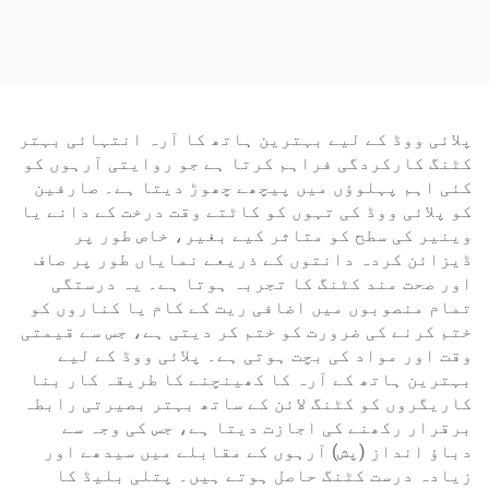
گن 3.5-5 بار پنومیٹک
امپیکٹ ڈرل سیٹس اور
سپرے گن
بیتار پاور ڈرل ایل ای
ڈی لائٹ کے ساتھ
پلائی ووڈ کے لیے بہترین ہاتھ کا آرہ انتہائی بہتر
کٹنگ کارکردگی فراہم کرتا ہے جو روایتی آرہوں کو
کئی اہم پہلوؤں میں پیچھے چھوڑ دیتا ہے۔ صارفین
کو پلائی ووڈ کی تہوں کو کاٹتے وقت درخت کے دانے یا
وینیر کی سطح کو متاثر کیے بغیر، خاص طور پر
ڈیزائن کردہ دانتوں کے ذریعے نمایاں طور پر صاف
اور صحت مند کٹنگ کا تجربہ ہوتا ہے۔ یہ درستگی
تمام منصوبوں میں اضافی ریت کے کام یا کناروں کو
ختم کرنے کی ضرورت کو ختم کر دیتی ہے، جس سے قیمتی
وقت اور مواد کی بچت ہوتی ہے۔ پلائی ووڈ کے لیے
بہترین ہاتھ کے آرہ کا کھینچنے کا طریقہ کار بنا
کاریگروں کو کٹنگ لائن کے ساتھ بہتر بصیرتی رابطہ
برقرار رکھنے کی اجازت دیتا ہے، جس کی وجہ سے
دباؤ انداز (پش) آرہوں کے مقابلے میں سیدھے اور
زیادہ درست کٹنگ حاصل ہوتے ہیں۔ پتلی بلیڈ کا