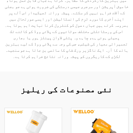
میں بہترین کارکردگی کا مظاہرہ کرتا ہے جہاں قابل حمل ہونا،
خاموش آپریشن اور سرجری جیسی درستگی کی ضرورت ہوتی ہے جو بجلی
کے آلات فراہم نہیں کر سکتے۔ پیشہ ورانہ ٹھیکیدار اس آلے پر
اپنے آخری کاموں، ٹرِم کی انسٹالیشن اور ایسی صورتحال میں
بھروسہ کرتے ہیں جہاں دھول کو کنٹرول کرنا نہایت اہم ہوتا ہے۔
اس کی ورسٹائلٹی مختلف موٹائیوں کے پلائی ووڈ کو کاٹنے تک
پھیلی ہوئی ہے، چاہے وہ پتلی لاوان پینلز ہوں یا بھاری
تعمیراتی معیار کی شیٹس، جس کی وجہ سے پلائی ووڈ کے لیے بہترین
ہاتھ کا آرہ ایک ناگزیر ورک شاپ کا ساتھی بن جاتا ہے جو سنجیدہ
لکڑی کے کاریگروں کو پیشہ ورانہ نتائج فراہم کرتا ہے۔
نئی مصنوعات کی ریلیز