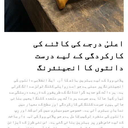
اعلیٰ درجے کی کاٹنے کی
کارکردگی کے لیے درست
دانتوں کا انجینئرنگ
پلائی ووڈ کے لیے بہترین ہاتھ کا آرہ ایک انقلابی دانتوں کی
انجینئرنگ پر مبنی ہے جو اسے روایتی کٹنگ ٹولز سے الگ کرتی
ہے۔ ہر دانٗت کو جدید گرائنڈنگ کے طریقوں کے ذریعے درستگی سے
تیار کیا جاتا ہے، جس سے ہر دانٗت پر متعدد کٹنگ ایجیں بنائی
جاتی ہیں، جس سے کٹنگ کی کارکردگی اور سطح کے معیار میں
نمایاں بہتری آتی ہے۔ خصوصی جیومیٹری میں کراس کٹ اور رِپ
دانتوں کی منفرد ترکیب شامل ہے، جو پلائی ووڈ کی تہہ دار ساخت
کے لیے خاص طور پر بہترین بنائی گئی ہے۔ اس نئی طرز کے ڈیزائن