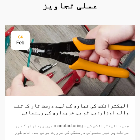
عملی تجاویز
04
Feb
الیکٹرانکس کی تیاری کے لیے درست تار کاٹنے
والے اوزار: بی ٹو بی خریداری کی رہنمائی
جدید الیکٹرانکس کی ت manufacturing میں پیداوار کے ہر
مرحلے پر غیر معمولی درستگی کی ضرورت ہوتی ہے، خاص طور
پر تاروں کی پروسیسنگ اور اجزاء کی تیاری کے دوران۔