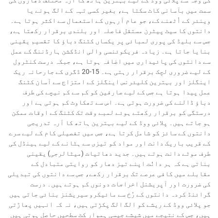
کی وجہ سے پلائی ووڈ کے لیے بہترین ہاتھ کا آرہ مختلف دھاروں کی
سمت میں بآسانی کاٹ سکتا ہے، بغیر کسی تہہ کے الگ ہونے یا
وینئر کے اُٹھنے کے، جو عام آرہوں کے استعمال سے اکثر ہوتا ہے۔
دانتوں کا سیٹ پیٹرن مستقل فاصلہ اور بلندی برقرار رکھتا ہے،
جس سے بلیڈ کی پوری لمبائی پر یکساں کٹنگ دباؤ کا تقسیم یقینی
بنایا جاتا ہے۔ زیادہ فریکوئنسی والی انڈکشن ہارڈننگ کے عمل
سے دانتوں کی پائیداری میں اضافہ ہوتا ہے، جبکہ درست کنٹرول
کے لیے ضروری لچک برقرار رہتی ہے۔ 15-20 ڈگری کے جارحانہ ریک
اینگلز اور بہترین کلیئرنس اینگلز کے امتزاج سے آسان کٹنگ
عمل پیدا ہوتا ہے جس کے لیے صارفین کو کم سے کم نیچے کی طرف
دباؤ ڈالنے کی ضرورت ہوتی ہے۔ اس سے تھکاوٹ کم ہوتی ہے اور
درستگی کو برقرار رکھتے ہوئے لمبے وقت تک کٹنگ کے اوقات ممکن
ہو جاتے ہیں۔ پلائی ووڈ کے لیے بہترین ہاتھ کا آرہ تدریجی
دانتوں کے سائز کو شامل کرتا ہے، جس میں تفصیلی کام کے لیے سرے
کے قریب باریک دانت اور مواد کو تیزی سے ہٹانے کے لیے ہینڈل کی
طرف موٹے دانت ہوتے ہیں۔ جدید دھاتیات (میٹالرجی) یقینی
بناتی ہے کہ ہر دانٗت اپنے تیز دھار کو روایتی متبادل کے
مقابلے میں کافی عرصے تک برقرار رکھے، جس سے دانتوں کی تبدیلی
کی ضرورت اور آپریشنل اخراجات دونوں کم ہوتے ہیں۔ درست
گرائنڈ کردہ دانتوں کے رُخ سے مائیکرو سیریشنز بنائی جاتی ہیں
جو پلائی ووڈ کے ریشے کو الگ الگ پکڑتی ہیں، نہ کہ انہیں پھاڑتی
ہیں، جس کے نتیجے میں شیشے جیسی ہموار کٹ سطحیں حاصل ہوتی ہیں