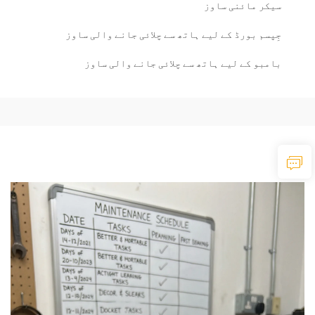
سیکر مائنی ساوز
جِپسم بورڈ کے لیے ہاتھ سے چلائی جانے والی ساوز
بامبو کے لیے ہاتھ سے چلائی جانے والی ساوز