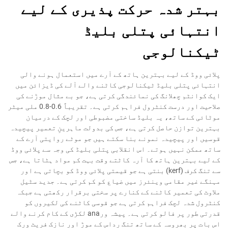
بہتر شدہ حرکت پذیری کے لیے
انتہائی پتلی بلیڈ
ٹیکنالوجی
پلائی ووڈ کے لیے بہترین ہاتھ کے آرے میں استعمال ہونے والی
انتہائی پتلی بلیڈ ٹیکنالوجی کاٹنے والے آلے کی ڈیزائن میں
ایک کوانٹم چھلانگ کی نمائندگی کرتی ہے، جو بے مثال موڑنے کی
صلاحیت اور درست کنٹرول فراہم کرتی ہے۔ تقریباً 0.6-0.8 ملی میٹر
موٹائی کے ساتھ، یہ بلیڈ ساختی مضبوطی اور لچک کے درمیان
بہترین توازن حاصل کرتی ہے، جس کی بدولت ماہرینِ تعمیر پیچیدہ
قوسیں اور پیچیدہ نمونے بنا سکتے ہیں جو موٹے روایتی آرے کے
ساتھ ممکن نہیں ہوتے۔ اس انقلابی پتلی بلیڈ کی وجہ سے پلائی ووڈ
کے لیے بہترین ہاتھ کا آرہ کاٹتے وقت بہت کم مواد ہٹاتا ہے، جس
سے تنگ کرف (kerf) بنتی ہے جو قیمتی پلائی ووڈ کو بچاتی ہے اور
مہنگے غیر مقامی وینئرز میں ضیاع کو کم کرتی ہے۔ جدید سٹیل
ملاوٹ کی تعمیر کاٹنے کے کنارے پر سختی برقرار رکھتی ہے جبکہ
کنٹرول شدہ لچک فراہم کرتی ہے جو قوسی کاٹنے کی لکیروں کو
قدرتی طور پر فالو کرتی ہے۔ پیشہ ورana لکڑی کے کام کرنے والے
اس بات پر بھروسہ کے ساتھ تنگ رداس کے موڑ اور نازک فریٹ ورک