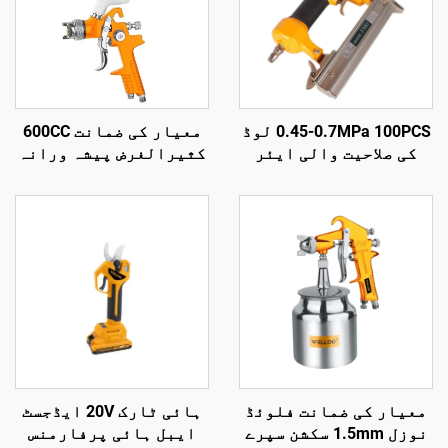
0.45-0.7MPa 100PCS لوڈ
معیار کی ضمانت 600CC
کی صلاحیت والی ایئر
کثیرالغرض پیشہ ورانہ
نیلر پنومیٹک لکڑی کے
ایئر سپرے بندوق
نیل کی گن مشین
خاندان کی چھوٹی
پورٹیبل سپرے بندوق
معیار کی ضمانت فلوئڈ
ہائی ٹارک 20V ایڈجسٹ
نوزل 1.5mm سکشن سپرے
ایبل ہائی پرفارمنس