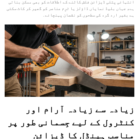
انتہائی پتلی ڈیزائن فلش کاٹنے کے اطلاقات کو بھی ممکن بناتی
ہے، جہاں بلیڈ نمایاں ڈاؤلز یا ٹرِم عناصر کو گھیر کر کاٹ سکتی
ہے بغیر ارد گرد کی سطحوں کو نقصان پہنچائے۔
زیادہ سے زیادہ آرام اور
کنٹرول کے لیے جِسمانی طور پر
مناسب ہینڈل کا ڈیزائن