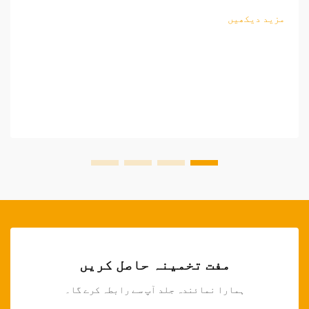
پیشہ ورانہ تار کاٹنے والے اوزار تیار کرنے والوں کے
مزید دیکھیں
لیے ناگزیر اثاثہ بن گئے ہیں، جو...
مفت تخمینہ حاصل کریں
ہمارا نمائندہ جلد آپ سے رابطہ کرے گا۔