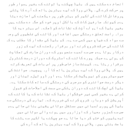
انجام دے سکتے ہیں کہ بلیڈ چپکنے یا ٹوٹنے کے بغیر ہموار طور
پر حرکت کرے گی۔ پلائی ووڈ کے لیے بہترین ہاتھ کے آرے کا پتلی
پروفائل کاٹنے کی لکیر کو بہتر طور پر دیکھنے کی اجازت دیتا
ہے، کیونکہ صارفین کاٹ کے بالکل اوپر خود کو جگہ دے سکتے ہیں
بغیر بلیڈ کے اہم لے آؤٹ کے نشانات کو ڈھکے۔ اس بہتر دید کا
براہ راست تعلق درستگی میں اضافے اور کاٹنے کی غلطیوں کی وجہ
سے مواد کے ضیاع میں کمی سے ہے۔ کم بلیڈ کی مقدار کا مطلب ہے کہ
کاٹنے کی حرکت شروع کرنے اور برقرار رکھنے کے لیے کم زور
درکار ہوتا ہے، جس سے لمبے منصوبوں کے دوران صارف کی تھکاوٹ
کم ہوتی ہے جبکہ پورے کاٹنے کے اسٹروک کے دوران درست کنٹرول
برقرار رہتا ہے۔ کیبنٹ ساز خاص طور پر اس بات کی تعریف کرتے
ہیں کہ پلائی ووڈ کے لیے بہترین ہاتھ کا آرہ پیچیدہ جوائنٹ کی
جیومیٹریوں کو نیویگیٹ کر سکتا ہے، اور ڈوو ٹیل، ٹینان اور
دیگر درست جوائنری کو سرجری کی درستگی کے ساتھ کاٹ سکتا ہے۔
بلیڈ کی لچک کاٹنے کے دوران ہلکی سی سمت کی اصلاحات کو قبول
کرتی ہے بغیر کسی غیر خوشگوار بلیڈ کے نشانات کے یا کاٹنے کے
آپریشن کو دوبارہ شروع کرنے کی ضرورت کے۔ تیاری کی درستگی سے
بلیڈ کی پوری لمبائی میں مستقل موٹائی یقینی بنائی جاتی ہے،
جس سے کمزور معیار کے اوزاروں میں ہونے والی موٹائی میں
تبدیلیوں کو ختم کر دیا جاتا ہے جو چپکنے یا لکیر سے ہٹنے کا
باعث بنتی ہیں۔ پلائی ووڈ کے لیے بہترین ہاتھ کے آرے کی