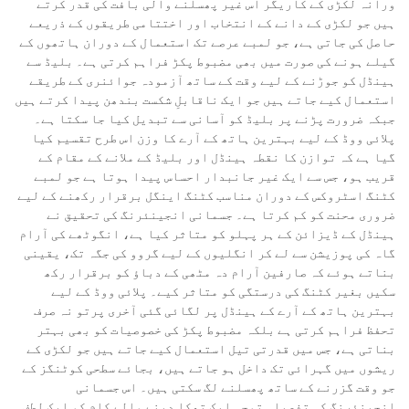
ورانہ لکڑی کے کاریگر اس غیر پھسلنے والی بافت کی قدر کرتے
ہیں جو لکڑی کے دانے کے انتخاب اور اختتامی طریقوں کے ذریعے
حاصل کی جاتی ہے، جو لمبے عرصے تک استعمال کے دوران ہاتھوں کے
گیلے ہونے کی صورت میں بھی مضبوط پکڑ فراہم کرتی ہے۔ بلیڈ سے
ہینڈل کو جوڑنے کے لیے وقت کے ساتھ آزمودہ جوائنری کے طریقے
استعمال کیے جاتے ہیں جو ایک ناقابلِ شکست بندھن پیدا کرتے ہیں
جبکہ ضرورت پڑنے پر بلیڈ کو آسانی سے تبدیل کیا جا سکتا ہے۔
پلائی ووڈ کے لیے بہترین ہاتھ کے آرے کا وزن اس طرح تقسیم کیا
گیا ہے کہ توازن کا نقطہ ہینڈل اور بلیڈ کے ملانے کے مقام کے
قریب ہو، جس سے ایک غیر جانبدار احساس پیدا ہوتا ہے جو لمبے
کٹنگ اسٹروکس کے دوران مناسب کٹنگ اینگل برقرار رکھنے کے لیے
ضروری محنت کو کم کرتا ہے۔ جسمانی انجینئرنگ کی تحقیق نے
ہینڈل کے ڈیزائن کے ہر پہلو کو متاثر کیا ہے، انگوٹھے کی آرام
گاہ کی پوزیشن سے لے کر انگلیوں کے لیے گروو کی جگہ تک، یقینی
بناتے ہوئے کہ صارفین آرام دہ مٹھی کے دباؤ کو برقرار رکھ
سکیں بغیر کٹنگ کی درستگی کو متاثر کیے۔ پلائی ووڈ کے لیے
بہترین ہاتھ کے آرے کے ہینڈل پر لگائی گئی آخری پرتو نہ صرف
تحفظ فراہم کرتی ہے بلکہ مضبوط پکڑ کی خصوصیات کو بھی بہتر
بناتی ہے، جس میں قدرتی تیل استعمال کیے جاتے ہیں جو لکڑی کے
ریشوں میں گہرائی تک داخل ہو جاتے ہیں، بجائے سطحی کوٹنگز کے
جو وقت گزرنے کے ساتھ پھسلنے لگ سکتی ہیں۔ اس جسمانی
انجینئرنگ کی تفصیلی توجہ ایک تھکا دینے والے کام کو ایک لطف