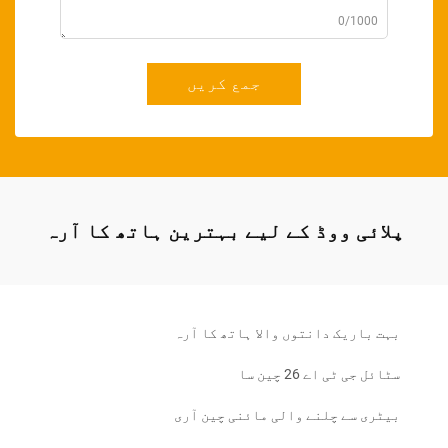
0/1000
جمع کریں
پلائی ووڈ کے لیے بہترین ہاتھ کا آرہ
بہت باریک دانتوں والا ہاتھ کا آرہ
سٹائل جی ٹی اے 26 چین سا
بیٹری سے چلنے والی مائنی چین آری