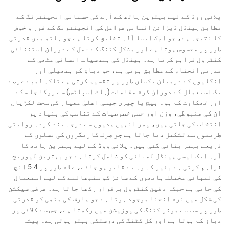
پلائی ووڈ کے لیے بہترین ہاتھ کے آرے کی جسمانی انجینئرنگ کے
مطابق ہینڈل ڈیزائن انسانی عوامل کی انجینئرنگ کے غور و خوض
کا نتیجہ ہے، جو ایک ایسا آلہ تخلیق کرتا ہے جو ہاتھ میں قدرتی
طور پر محسوس ہوتا ہے اور مشکل کٹنگ کے عمل کے دوران استثنائی
کنٹرول فراہم کرتا ہے۔ ہینڈل کی ہندسیات انسانی مٹھی کے
قدرتی انحناء کے مطابق ہوتی ہے، جو دباؤ کو ہتھیلی اور
انگلیوں کے درمیان یکساں طور پر تقسیم کرتی ہے تاکہ لمبے عرصے
تک استعمال کے دوران گرم مقامات (ہاٹ اسپاٹس) سے روکا جا سکے
اور تھکاوٹ کم ہو۔ بیچ یا چیری جیسی اعلیٰ معیار کی سخت لکڑیاں
ان کی مضبوطی، وزن اور حسی خصوصیات کے تناسب کی بنیاد پر
انتخاب کی جاتی ہیں، پھر انہیں صدیوں سے درجہ بند کردہ روایتی
طریقوں سے تشکیل دیا جاتا ہے جو صرف کاریگروں کی نسلوں کے
ذریعے بہتر بنائی گئی ہیں۔ پلائی ووڈ کے لیے بہترین ہاتھ کا
آرہ ایک ایسی ہینڈل لمبائی کو شامل کرتا ہے جو بہترین لیوریج
فراہم کرتی ہے بغیر کہ وہ بے قابو ہو جائے، عام طور پر 4-5 انچ
کی لمبائی مختلف ہاتھوں کے سائز کو سنبھالنے کے لیے استعمال
کی جاتی ہے جبکہ دقیق کنٹرول برقرار رکھا جاتا ہے۔ عرضی سیکشن
کی شکل میں نرم انحنا موجود ہوتا ہے جو صارف کی مٹھی کو قدرتی
طور پر سب سے موثر کٹنگ کی پوزیشن میں رکھتا ہے، جس سے کلائی پر
دباؤ کم ہوتا ہے اور کل کٹنگ کی درستگی بہتر ہوتی ہے۔ پیشہ