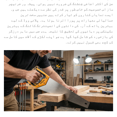
جن کی اکثر اضافی فِنشنگ کی ضرورت نہیں ہوتی۔ پیشہ ور فرنیچر
ساز اس خصوصیت کو خاص طور پر قدر کی نظر سے دیکھتے ہیں جب وہ
ایسے نمایاں کناروں کو تیار کرتے ہیں جنہیں سخت ترین
جمالیاتی معیارات پر پورا اترنا ہوتا ہے۔ پلائی ووڈ کے لیے
بہترین ہاتھ کے آرہ کی دانتوں کی انجینئرنگ کاٹنگ کے بہترین
مکینکس پر دہائیوں کی تحقیق کا نتیجہ ہے، جس میں ماہر درزگر
کی بازخورد کو شامل کیا گیا ہے جو اپنے لکڑی کے آلات میں کامل سے
کم کچھ بھی قبول نہیں کرتے۔