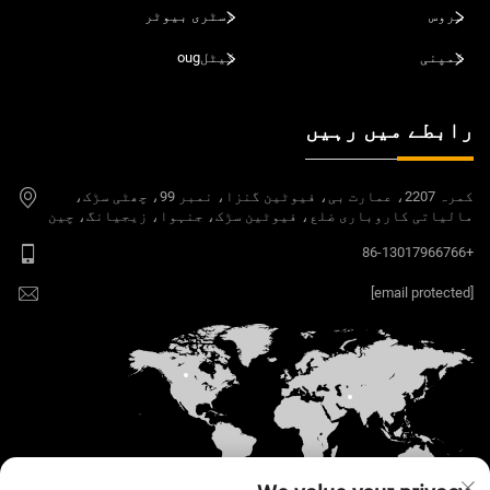
سروس
ڈسٹری بیوٹر
کمپنی
کیٹلoug
رابطے میں رہیں
کمرہ 2207، عمارت بی، فیوٹین گنزا، نمبر 99، چھٹی سڑک،
مالیاتی کاروباری ضلع، فیوٹین سڑک، جنہوا، زیجیانگ، چین
+86-13017966766
[email protected]