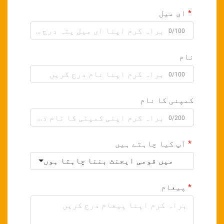
ای میل
0/100
نام
0/100
کمپنی کا نام
0/200
آپ کیا چاہتے ہیں
میں قومی ایجنٹ بننا چاہتا ہوں
پیغام