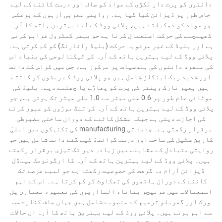
دانتوں کو پرت دار لکڑی کے مواد کو صاف اور درست کاٹنے کے لیے
خاص طور پر ڈیزائن کیا گیا ہے۔ روایتی مغربی آرہوں کے برعکس
جو مواد کو دھکیلتے ہیں، پلائی ووڈ کے لیے بہترین ہاتھ کا آرہ
کھینچنے کی حرکت استعمال کرتا ہے جو بہتر کنٹرول فراہم کرتی
ہے اور بلیڈ کے غیر مرغوبہ حرکت (بلیڈ وانڈرنگ) کو کم کرتی ہے۔
پلائی ووڈ کے لیے بہترین ہاتھ کے آرہ کی ٹیکنالوجی کی بنیاد اس
کی منفرد دانتوں کی ہندسیات پر مرکوز ہے، جس میں کراس کٹ دانت
اور شدید ریک اینگلز شامل ہیں جو پلائی ووڈ کے ریشوں کو کاٹتے
ہیں بغیر نازک وینئر کی پرت کو پھاڑے یا چھلنے دیے۔ بلیڈ کی
موٹائی عام طور پر 0.6 ملی میٹر سے 1.0 ملی میٹر تک ہوتی ہے، جو
پلائی ووڈ کے لیے بہترین ہاتھ کے آرہ کو تنگ موڑوں کو عبور کرنے
کی اجازت دیتی ہے جبکہ مشکل کاٹنے کے دوران ساختی مضبوطی
برقرار رکھتی ہے۔ جدید تی manufacturing کی تکنیکوں میں اعلیٰ
کاربن سٹیل کی ساخت اور درست گرائنڈ کیے گئے دانت شامل ہیں جو
روایتی متبادل کے مقابلے میں زیادہ دیر تک تیزی برقرار رکھتے
ہیں۔ پلائی ووڈ کے لیے بہترین ہاتھ کے آرہ کا ارگونومک ہینڈل
ڈیزائن آرام دہ گرفت کی خصوصیت رکھتا ہے جو لمبے عرصے تک
کاٹنے کے دوران ہاتھوں کی تھکاوٹ کو کم کرتا ہے۔ اس کے اہم
استعمالات میں فرنیچر بنانا، المااریوں کی تعمیر، معماری مِل
ورک اور گھریلو ترمیم کے منصوبے شامل ہیں جہاں صاف کنارے سب
سے اہم ہوتے ہیں۔ پلائی ووڈ کے لیے بہترین ہاتھ کا آرہ ان حالات