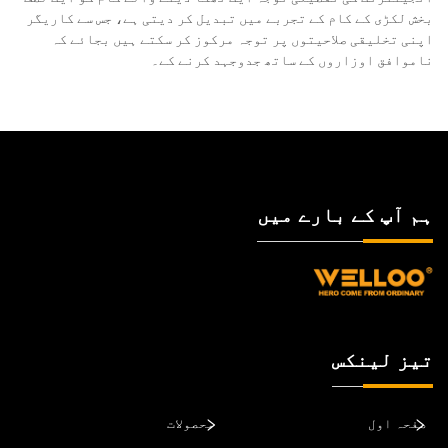
بخش لکڑی کے کام کے تجربے میں تبدیل کر دیتی ہے، جس سے کاریگر
اپنی تخلیقی صلاحیتوں پر توجہ مرکوز کر سکتے ہیں بجائے کہ
ناموافق اوزاروں کے ساتھ جدوجہد کرنے کے۔
ہم آپ کے بارے میں
تیز لینکس
صفحہ اول
محصولات