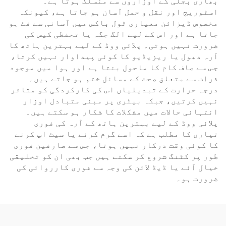
بھاری بجلی کے اوزاروں سے منسلک ہوتا ہے۔
اسٹوریج اور نقل و حمل آسان ہو جاتا ہے، کیونکہ
مخصوص ڈیزائن معیاری ٹول باکس میں آسانی سے فٹ ہو
جاتا ہے اور اس کے لیے الگ جگہ یا تحفظی کیس کی
ضرورت نہیں ہوتی۔ پلائی ووڈ کے لیے بہترین ہاتھ کا
آرہ دھول یا ریزیڈیو کا کوئی پیداوار نہیں کرتا،
جس سے صاف کام کا ماحول بنتا ہے اور ہوا میں موجود
ذرات سے متعلق صحت کے مسائل ختم ہو جاتے ہیں۔
درجہ حرارت کے تبدیلیاں اس کی کارکردگی کو متاثر
نہیں کرتیں، جبکہ بیٹری پر مبنی متبادل اوزار
انتہائی حالات میں مشکلات کا شکار ہو سکتے ہیں۔
پلائی ووڈ کے لیے بہترین ہاتھ کے آرہ کی فوری
تیاری کا مطلب ہے کہ اسے گرم کرنے یا سیٹ اپ کرنے
کا کوئی وقت درکار نہیں ہوتا، جس سے صارفین فوری
طور پر کٹنگ شروع کر سکتے ہیں جب بھی ان کو تخلیقی
خیال آئے یا ڈیڈ لائن کی وجہ سے فوری کارروائی کی
ضرورت ہو۔