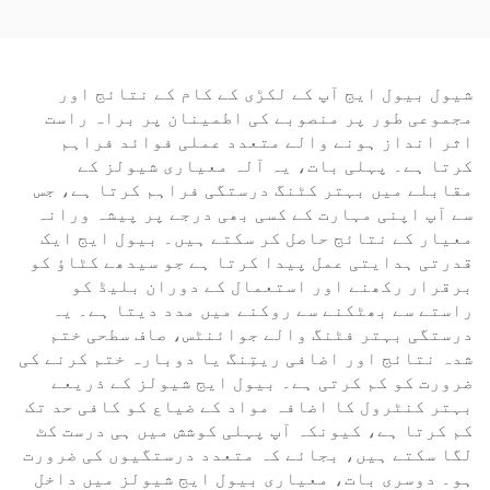
مشقت کے سوراخ کرنے کے
لیے
شیول بیول ایج آپ کے لکڑی کے کام کے نتائج اور
مجموعی طور پر منصوبے کی اطمینان پر براہ راست
اثر انداز ہونے والے متعدد عملی فوائد فراہم
کرتا ہے۔ پہلی بات، یہ آلہ معیاری شیولز کے
مقابلے میں بہتر کٹنگ درستگی فراہم کرتا ہے، جس
سے آپ اپنی مہارت کے کسی بھی درجے پر پیشہ ورانہ
معیار کے نتائج حاصل کر سکتے ہیں۔ بیول ایج ایک
قدرتی ہدایتی عمل پیدا کرتا ہے جو سیدھے کٹاؤ کو
برقرار رکھنے اور استعمال کے دوران بلیڈ کو
راستے سے بھٹکنے سے روکنے میں مدد دیتا ہے۔ یہ
درستگی بہتر فٹنگ والے جوائنٹس، صاف سطحی ختم
شدہ نتائج اور اضافی ریتِنگ یا دوبارہ ختم کرنے کی
ضرورت کو کم کرتی ہے۔ بیول ایج شیولز کے ذریعے
بہتر کنٹرول کا اضافہ مواد کے ضیاع کو کافی حد تک
کم کرتا ہے، کیونکہ آپ پہلی کوشش میں ہی درست کٹ
لگا سکتے ہیں، بجائے کہ متعدد درستگیوں کی ضرورت
ہو۔ دوسری بات، معیاری بیول ایج شیولز میں داخل