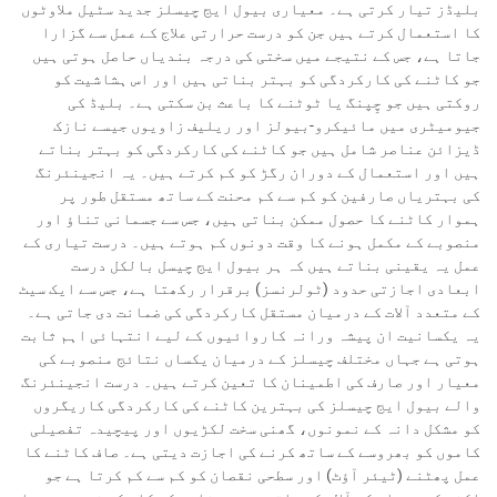
بلیڈز تیار کرتی ہے۔ معیاری بیول ایج چیسلز جدید سٹیل ملاوٹوں
کا استعمال کرتے ہیں جن کو درست حرارتی علاج کے عمل سے گزارا
جاتا ہے، جس کے نتیجے میں سختی کی درجہ بندیاں حاصل ہوتی ہیں
جو کاٹنے کی کارکردگی کو بہتر بناتی ہیں اور اس ہشاشیت کو
روکتی ہیں جو چِپنگ یا ٹوٹنے کا باعث بن سکتی ہے۔ بلیڈ کی
جیومیٹری میں مائیکرو-بیولز اور ریلیف زاویوں جیسے نازک
ڈیزائن عناصر شامل ہیں جو کاٹنے کی کارکردگی کو بہتر بناتے
ہیں اور استعمال کے دوران رگڑ کو کم کرتے ہیں۔ یہ انجینئرنگ
کی بہتریاں صارفین کو کم سے کم محنت کے ساتھ مستقل طور پر
ہموار کاٹنے کا حصول ممکن بناتی ہیں، جس سے جسمانی تناؤ اور
منصوبے کے مکمل ہونے کا وقت دونوں کم ہوتے ہیں۔ درست تیاری کے
عمل یہ یقینی بناتے ہیں کہ ہر بیول ایج چیسل بالکل درست
ابعادی اجازتی حدود (ٹولرنسز) برقرار رکھتا ہے، جس سے ایک سیٹ
کے متعدد آلات کے درمیان مستقل کارکردگی کی ضمانت دی جاتی ہے۔
یہ یکسانیت ان پیشہ ورانہ کاروائیوں کے لیے انتہائی اہم ثابت
ہوتی ہے جہاں مختلف چیسلز کے درمیان یکساں نتائج منصوبے کی
معیار اور صارف کی اطمینان کا تعین کرتے ہیں۔ درست انجینئرنگ
والے بیول ایج چیسلز کی بہترین کاٹنے کی کارکردگی کاریگروں
کو مشکل دانہ کے نمونوں، گھنی سخت لکڑیوں اور پیچیدہ تفصیلی
کاموں کو بھروسے کے ساتھ کرنے کی اجازت دیتی ہے۔ صاف کاٹنے کا
عمل پھٹنے (ٹیئر آؤٹ) اور سطحی نقصان کو کم سے کم کرتا ہے جو