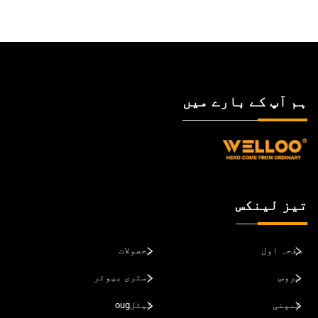
ہم آپ کے بارے میں
تیز لینکس
صفحہ اول
محصولات
سروس
ڈسٹری بیوٹر
کمپنی
کیٹلoug