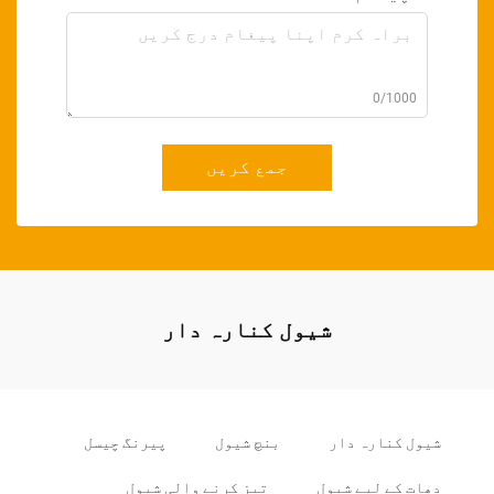
0/1000
جمع کریں
شیول کنارہ دار
شیول کنارہ دار
بنچ شیول
پیرنگ چیسل
دھات کے لیے شیول
تیز کرنے والی شیول