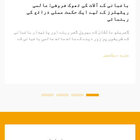
باغبانی کے آلات کی تھوک فروشی: عالمی
ریٹیلرز کے لیے ایک حکمت عملی ذرائع کی
رہنمائی
گھریلو مالکان کے بیرونِ گھر رہنے اور پائیدار باغبانی
کے طریقوں پر زور دینے کے ساتھ ساتھ عالمی باغبانی کے
اوزار کا منڈی مسلسل وسیع ہو رہی ہے۔ منافع بخش ساٹھی
فروخت کے مواقع تلاش کرنے والے ریٹیلرز کے لیے، باغبانی
مزید دیکھیں
کے اوزار کی ذرائع کاری کی پیچیدگیوں کو سمجھنا...