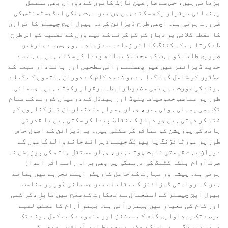
بڑھاتی ہیں، جس سے صارفین نازک کاموں کے دوران بھی مستقل
رہنمائی برقرار رکھ سکتے ہیں جن میں بہت ہلکی ایڈجسٹمنٹس کی
ضرورت ہوتی ہے۔ اچھی طرح ڈیزائن کردہ بیول ایج چیسلز کا توازن
کا نقطہ کلائی پر دباؤ کو کم کرنے کے لیے وزن کے تقسیم کو اس طرح
طے کرتا ہے کہ کٹنگ کا اثر زیادہ سے زیادہ ہو، جس سے صارفین
ضروری طاقت کو بہت کم محنت کے ساتھ پیدا کر سکتے ہیں۔ بہت سے
جدید ڈیزائنز میں غیر پھسلنے والی سطحیں اور بافت دار قبضہ کے
علاقوں کو شامل کیا گیا ہے جو شدید کام کے دوران ہاتھوں کے گیلے
ہونے کی صورت میں بھی مضبوط رابطہ برقرار رکھتے ہیں۔ جسمانی
طور پر مناسب خصوصیات بلیڈ اور ہینڈل کے درمیان گزرنے کے مقام
تک بھی پھیلی ہوئی ہیں، جہاں ہموار منحنیاں ان تیز کناروں کو
ختم کر دیتی ہیں جو دباؤ کے نقاط پیدا کر سکتی ہیں یا قدرتی
ہاتھ کی پوزیشن کو متاثر کر سکتی ہیں۔ یہ ڈیزائن کے اصول خاص
طور پر مورٹائزنگ یا پیرنگ جیسے دہرائے جانے والے کاموں کے
دوران بہت قیمتی ثابت ہوتے ہیں، جہاں مستقل ہاتھ کی پوزیشن نہ
صرف آرام بلکہ کٹنگ کی درستگی پر بھی براہ راست اثر انداز
ہوتی ہے۔ پیشہ ور مہارت کے حامل کاریگر اپنے تجربے میں بتاتے
ہیں کہ روایتی ڈیزائنز کے مقابلے میں جسمانی طور پر مناسب
بیول ایج چیسلز کے استعمال سے تھکاوٹ کے سطح میں قابلِ ذکر کمی
اور کام کی معیار میں بہتری آتی ہے۔ بہتر آرام کا مطلب لمبے
عرصے تک پیداواری کام کے سیشنز اور منصوبے کے مکمل ہونے تک
بہتر درستگی ہے۔ اس کے علاوہ، مضبوط اور آرام دہ قبضہ کی