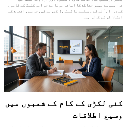
فراہمی سے بہتر حفاظت کا اضافہ ہوتا ہے جو اہم کٹنگ کے کاموں
کے دوران آلے کے پھسلنے یا کنٹرول کھونے کی وجہ سے واقعات کے
امکان کو کم کرتی ہے۔
کئی لکڑی کے کام کے شعبوں میں
وسیع اطلاقات