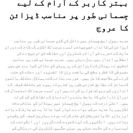
بہتر کاربر کے آرام کے لیے
جِسمانی طور پر مناسب ڈیزائن
کا عروج
جدید بیول ایج چیسلز میں داخل کی گئی جسمانی طور پر مناسب
ڈیزائن کی شاندار خصوصیات، لمبے عرصے تک لکڑی کے کام کے دوران
صارف کے تجربے کو آرام، کنٹرول اور حفاظت کو ترجیح دے کر
انقلابی انداز میں بدل دیتی ہیں۔ جدید جسمانی طور پر مناسب
تحقیق نے ہینڈل کے ڈیزائن کے ہر پہلو کو متاثر کیا ہے، جس میں
مضبوطی کا قطر، سطح کی بافت، وزن کا تقسیم، اور دھکے کو جذب
کرنے کی صلاحیت شامل ہیں۔ غور سے بنائے گئے ہینڈل مختلف ہاتھوں
کے سائز کے مطابق قدرتی طور پر فٹ ہوتے ہیں، جو مختلف قبضہ کے
اندازوں کو سہولت فراہم کرتے ہیں اور لمبے عرصے تک استعمال کے
دوران ناراحتی کا باعث بننے والے دباؤ کے نقاط کو کم کرتے
ہیں۔ اعلیٰ درجے کے بیول ایج چیسلز میں ہینڈلز کو منتخب سخت
لکڑیوں یا جدید مرکب مواد سے تیار کیا جاتا ہے جو صارف کے ہاتھ
اور بازو تک وائبریشن کو جذب کرتے ہوئے بہترین قبضہ کو یقینی
بناتے ہیں۔ انگلیوں کے لیے کھودے گئے گرووز اور انگوٹھے کے
لیے سہارے کی حکمت عملی پر مبنی جگہیں کنٹرول کی درستگی کو