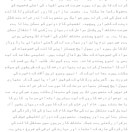
کرنے کے قابل ہوتے ہیں، جس سے قدیمی اشیاء کی اصلی شخصیت کو
محفوظ رکھا جا سکتا ہے۔ مجسمہ ساز اور کارور اس کنٹرولڈ کاٹنے
کے عمل کی قدر کرتے ہیں جو ایک ہی منصوبے کے اندر جرات مند شکل
دینے کے کٹس اور پیچیدہ تفصیلی کام دونوں کو ممکن بناتا ہے،
جس سے مختلف آپریشنل مراحل کے درمیان بے رُکنی کا انتقال ممکن
ہوتا ہے۔ یہ تنوع پسندی مختلف لکڑی کی اقسام تک پھیلی ہوئی
ہے، جس میں نرم پائن اور سیڈر سے لے کر گھنی استوائی ہارڈ ووڈز
تک شامل ہیں، اور بیول ایج چیسلز اپنی کاٹنے کی خصوصیات کو
مواد کی خصوصیات کے مطابق ڈھال لیتے ہیں۔ تعلیمی مقاصد کے لیے
بھی یہ تنوع پسندی فائدہ مند ہے، کیونکہ طلبہ ایک ہی قسم کے
آلے کا استعمال کرتے ہوئے بنیادی درخت کاری کے طریقوں کو سیکھ
سکتے ہیں، بجائے اس کے کہ انہیں وسیع ترین آلات کے ذخیرے کی
ضرورت ہو۔ گھریلو ورک شاپ کے شوقین افراد پائیں گے کہ معیاری
بیول ایج چیسلز بنیادی مرمت کے کاموں سے لے کر جرات مند
فرنیچر کے منصوبوں تک ہر چیز کو سنبھال سکتے ہیں، جس کی وجہ سے
یہ نوجوان درخت کاروں کے لیے بہترین ابتدائی سرمایہ کاری کا
باعث بنتے ہیں۔ خام اور ختم کرنے کے کاموں کے درمیان بغیر آلہ
تبدیل کیے منتقل ہونے کی صلاحیت کام کے بہاؤ کی کارکردگی کو
بہتر بناتی ہے اور پیچیدہ منصوبوں کے دوران تخلیقی جوش کو
برقرار رکھتی ہے، جبکہ مختلف کاربریوں میں مستقل کاٹنے کی
کارکردگی صارف کے اعتماد اور مہارت کی ترقی کو فروغ دیتی ہے۔