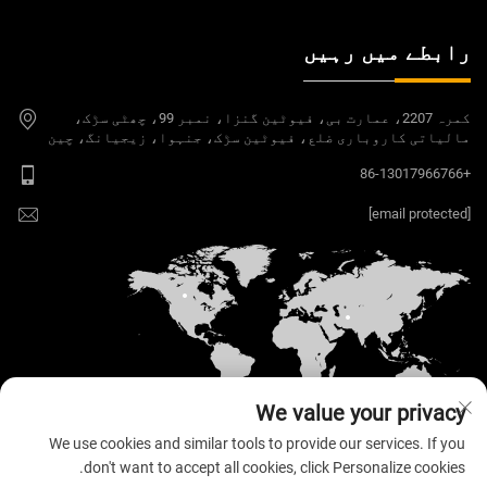
رابطے میں رہیں
کمرہ 2207، عمارت بی، فیوٹین گنزا، نمبر 99، چھٹی سڑک،
مالیاتی کاروباری ضلع، فیوٹین سڑک، جنہوا، زیجیانگ، چین
+86-13017966766
[email protected]
We value your privacy
We use cookies and similar tools to provide our services. If you
don't want to accept all cookies, click Personalize cookies.
کاپی رائٹ © 2026 ولولو الیکٹرانک