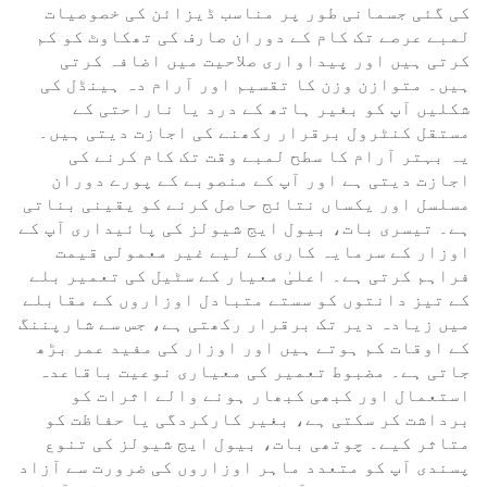
کی گئی جسمانی طور پر مناسب ڈیزائن کی خصوصیات
لمبے عرصے تک کام کے دوران صارف کی تھکاوٹ کو کم
کرتی ہیں اور پیداواری صلاحیت میں اضافہ کرتی
ہیں۔ متوازن وزن کا تقسیم اور آرام دہ ہینڈل کی
شکلیں آپ کو بغیر ہاتھ کے درد یا ناراحتی کے
مستقل کنٹرول برقرار رکھنے کی اجازت دیتی ہیں۔
یہ بہتر آرام کا سطح لمبے وقت تک کام کرنے کی
اجازت دیتی ہے اور آپ کے منصوبے کے پورے دوران
مسلسل اور یکساں نتائج حاصل کرنے کو یقینی بناتی
ہے۔ تیسری بات، بیول ایج شیولز کی پائیداری آپ کے
اوزار کے سرمایہ کاری کے لیے غیر معمولی قیمت
فراہم کرتی ہے۔ اعلیٰ معیار کے سٹیل کی تعمیر بلے
کے تیز دانتوں کو سستے متبادل اوزاروں کے مقابلے
میں زیادہ دیر تک برقرار رکھتی ہے، جس سے شارپننگ
کے اوقات کم ہوتے ہیں اور اوزار کی مفید عمر بڑھ
جاتی ہے۔ مضبوط تعمیر کی معیاری نوعیت باقاعدہ
استعمال اور کبھی کبھار ہونے والے اثرات کو
برداشت کر سکتی ہے، بغیر کارکردگی یا حفاظت کو
متاثر کیے۔ چوتھی بات، بیول ایج شیولز کی تنوع
پسندی آپ کو متعدد ماہر اوزاروں کی ضرورت سے آزاد