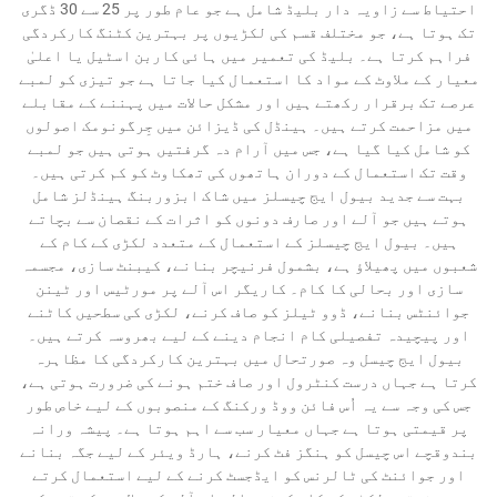
احتیاط سے زاویہ دار بلیڈ شامل ہے جو عام طور پر 25 سے 30 ڈگری
تک ہوتا ہے، جو مختلف قسم کی لکڑیوں پر بہترین کٹنگ کارکردگی
فراہم کرتا ہے۔ بلیڈ کی تعمیر میں ہائی کاربن اسٹیل یا اعلیٰ
معیار کے ملاوٹ کے مواد کا استعمال کیا جاتا ہے جو تیزی کو لمبے
عرصے تک برقرار رکھتے ہیں اور مشکل حالات میں پہننے کے مقابلے
میں مزاحمت کرتے ہیں۔ ہینڈل کی ڈیزائن میں جِرگونومک اصولوں
کو شامل کیا گیا ہے، جس میں آرام دہ گرفتیں ہوتی ہیں جو لمبے
وقت تک استعمال کے دوران ہاتھوں کی تھکاوٹ کو کم کرتی ہیں۔
بہت سے جدید بیول ایج چیسلز میں شاک ابزوربنگ ہینڈلز شامل
ہوتے ہیں جو آلے اور صارف دونوں کو اثرات کے نقصان سے بچاتے
ہیں۔ بیول ایج چیسلز کے استعمال کے متعدد لکڑی کے کام کے
شعبوں میں پھیلاؤ ہے، بشمول فرنیچر بنانے، کیبنٹ سازی، مجسمہ
سازی اور بحالی کا کام۔ کاریگر اس آلے پر مورٹیس اور ٹینن
جوائنٹس بنانے، ڈوو ٹیلز کو صاف کرنے، لکڑی کی سطحیں کاٹنے
اور پیچیدہ تفصیلی کام انجام دینے کے لیے بھروسہ کرتے ہیں۔
بیول ایج چیسل وہ صورتحال میں بہترین کارکردگی کا مظاہرہ
کرتا ہے جہاں درست کنٹرول اور صاف ختم ہونے کی ضرورت ہوتی ہے،
جس کی وجہ سے یہ اُس فائن ووڈ ورکنگ کے منصوبوں کے لیے خاص طور
پر قیمتی ہوتا ہے جہاں معیار سب سے اہم ہوتا ہے۔ پیشہ ورانہ
بندوقچے اس چیسل کو ہنگز فٹ کرنے، ہارڈ ویئر کے لیے جگہ بنانے
اور جوائنٹ کی ٹالرنس کو ایڈجسٹ کرنے کے لیے استعمال کرتے