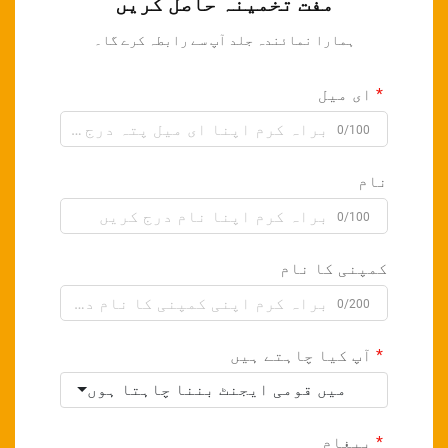
مفت تخمینہ حاصل کریں
ہمارا نمائندہ جلد آپ سے رابطہ کرے گا۔
ای میل
0/100
نام
0/100
کمپنی کا نام
0/200
آپ کیا چاہتے ہیں
میں قومی ایجنٹ بننا چاہتا ہوں
پیغام