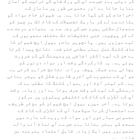
کر دیتی ہے، جس سے آپ کی ورک شاپ کی ترتیب کو آسان
بنایا جاتا ہے اور مجموعی طور پر سامان کے
اخراجات کو کم کیا جاتا ہے۔ یہ شیولز خام مواد کو
ہٹانے سے لے کر باریک تفصیلات کے کام تک ہر چیز کو
سنبھال سکتی ہیں، جس کی وجہ سے یہ بنیادی مرمت سے
لے کر پیچیدہ فنی تخلیقات تک مختلف منصوبوں کے
لیے موزوں ہیں۔ پانچویں بات، بیول ایج شیولز کا
صاف کٹنگ عمل بہتر سطحی ختم شدہ نتائج پیدا کرتا
ہے جن کے لیے اکثر اضافی پروسیسنگ کی کم ضرورت
ہوتی ہے۔ یہ کارکردگی وقت اور مواد دونوں کو
بچاتی ہے، جبکہ پیشہ ورانہ نتائج فراہم کرتی ہے
جو آپ کے منصوبے کی آخری ظاہری شکل کو بہتر بناتی
ہے۔ کم ٹیئر آؤٹ اور ہموار کٹنگ کا مطلب ہے کہ
درستگی کے لیے کم وقت صرف ہوتا ہے اور زیادہ وقت
آپ کے لکڑی کے کام کے تخلیقی پہلوؤں پر مرکوز
ہوتا ہے۔ آخر میں، بیول ایج شیولز کو مؤثر طریقے
سے استعمال کرنا سیکھنا آپ کے لکڑی کے کام کے
مجموعی مہارتوں اور مواد کے رویے کے بارے میں
سمجھ کو بہتر بناتا ہے، جس سے آپ تمام آنے والے
منصوبوں میں ایک زیادہ قابلِ اعتماد ہنرمند بن
جاتے ہیں۔