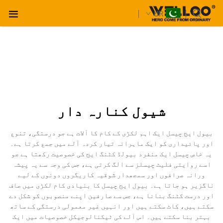
UR
شیول کنارہ دار
بیول ایج چیسل ایک اہم لکڑی کے کام کا آلات ہے جو درستگی، تنوع
اور پائیداری کو ایک ماہرانہ تیار کردہ آلے میں جمع کرتا ہے۔
یہ خاص چیسل ایک منفرد بیولڈ کٹنگ ایج کی خصوصیت رکھتا ہے جو
اسے روایتی فلیٹ چیسلز سے الگ کرتی ہے، جس کی وجہ سے یہ پیشہ
ورانہ صرافوں اور سمجھدار شوقیہ کاریگروں دونوں کے لیے
ناگزیر ہو جاتا ہے۔ بیول ایج چیسل کا بنیادی کام لکڑی میں صاف
اور درست کٹنگ بنانا ہے، جس سے صارفین اپنے منصوبوں کو شکل دے
سکتے ہیں، کاٹ سکتے ہیں اور انہیں غیر معمولی درستگی کے ساتھ
بہتر بنا سکتے ہیں۔ اس آلے کی ٹیکنالوجیکل خصوصیات میں ایک