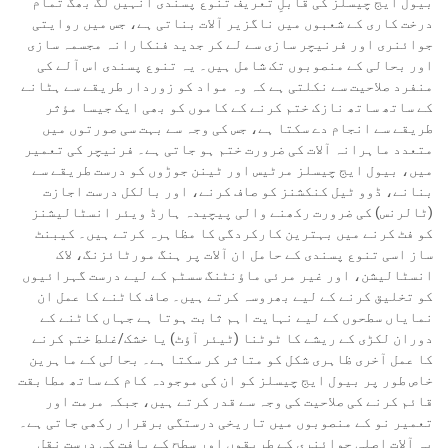
بیول ایج چیسلز کی قابلِ تعریف تنوع پسندی انہیں لگ بھگ تمام
درخت کاری کے شعبوں میں ناگزیر آلات بناتی ہے، جس میں روایتی
جوائنری اور فرنیچر سازی سے لے کر جدید فنکارانہ مجسمہ سازی
اور بحالی کے منصوبوں تک شامل ہیں۔ یہ تنوع پسندی اس آلے کی
منفرد صلاحیت سے نکلتی ہے کہ وہ مواد کو زوردار طریقے سے ہٹانے
کے ساتھ ساتھ نازک ختم کرنے کے کاموں کو بھی ایک جیسا مؤثر
طریقے سے انجام دے سکتا ہے، جس کی وجہ سے بہت سی صورتوں میں
متعدد ماہرانہ آلات کی ضرورت ختم ہو جاتی ہے۔ فرنیچر کی تعمیر
میں، بیول ایج چیسلز مرٹیس اور ٹینن جوڑوں کو درست طریقے سے
بنانے، ڈوو ٹیل کنکشنز کو صاف کرنے، اور بالکل درست اجازت
(ٹالرنس) کی ضرورت رکھنے والی پیچیدہ ہارڈ ویئر انسٹالیشنز
کو فٹ کرنے میں بہترین کارکردگی کا مظاہرہ کرتے ہیں۔ کیبنٹ
ساز اسی تنوع پسندی کے حامل ان آلات پر ہنگ مورٹائزنگ، لاک
انسٹالیشن، اور غیر مرئی ماؤنٹنگ سسٹم کے لیے درست گہرائیوں
کو تخلیق کرنے کے لیے بھروسہ کرتے ہیں۔ صاف کاٹنے کا عمل ان
نمایاں سطحوں کے لیے نہایت اہم ثابت ہوتا ہے جہاں کاٹنے کے
دوران لکڑی کے ریشے کا ٹوٹنا (ٹیئر آؤٹ) یا خشک/غلط ختم کرنے
کا عمل آخری ظاہری شکل کو متاثر کر سکتا ہے۔ بحالی کے ماہرین
خاص طور پر بیول ایج چیسلز کو ان کی موجودہ کام کے ساتھ مطابقت
قائم کرنے کی صلاحیت کی وجہ سے قدر کرتے ہیں، جبکہ مرمت اور
تعمیر نو کے منصوبوں میں تاریخی درستگی برقرار رکھی جاتی ہے۔
یہ آلات اصلی جوائنری کے طریقوں اور سطح کے بافت کی درست نقل