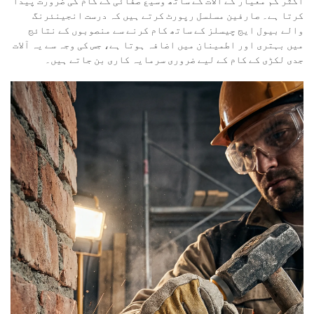
اکثر کم معیار کے آلات کے ساتھ وسیع صفائی کے کام کی ضرورت پیدا
کرتا ہے۔ صارفین مسلسل رپورٹ کرتے ہیں کہ درست انجینئرنگ
والے بیول ایج چیسلز کے ساتھ کام کرنے سے منصوبوں کے نتائج
میں بہتری اور اطمینان میں اضافہ ہوتا ہے، جس کی وجہ سے یہ آلات
جدی لکڑی کے کام کے لیے ضروری سرمایہ کاری بن جاتے ہیں۔