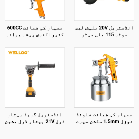
انڈسٹریل 20V بلیش لیس
معیار کی ضمانت 600CC
موٹر 115 ملی میٹر
کثیرالغرض پیشہ ورانہ
گرائینڈنگ ڈسک
ایئر سپرے بندوق
وائرلیس اینگل
خاندان کی چھوٹی
گرائنڈر کٹنگ اور پالش
پورٹیبل سپرے بندوق
کرنے کے آلے کے لیے
معیار کی ضمانت فلوئڈ
انڈسٹریل گریڈ بیتار
نوزل 1.5mm سکشن سپرے
ڈرل 21V بیتار ڈرل مشین
گن 3.5-5 بار پنومیٹک
ٹول لکڑی، پلاسٹک اور
سپرے گن
دھات میں بغیر کسی