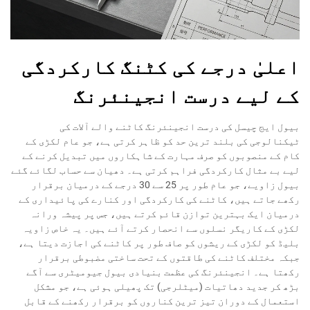
اعلیٰ درجے کی کٹنگ کارکردگی
کے لیے درست انجینئرنگ
بیول ایج چیسل کی درست انجینئرنگ کاٹنے والے آلات کی
ٹیکنالوجی کی بلند ترین حد کو ظاہر کرتی ہے، جو عام لکڑی کے
کام کے منصوبوں کو صرف مہارت کے شاہکاروں میں تبدیل کرنے کے
لیے بے مثال کارکردگی فراہم کرتی ہے۔ دھیان سے حساب لگائے گئے
بیول زاویے، جو عام طور پر 25 سے 30 درجے کے درمیان برقرار
رکھے جاتے ہیں، کاٹنے کی کارکردگی اور کنارے کی پائیداری کے
درمیان ایک بہترین توازن قائم کرتے ہیں، جس پر پیشہ ورانہ
لکڑی کے کاریگر نسلوں سے انحصار کرتے آئے ہیں۔ یہ خاص زاویہ
بلیڈ کو لکڑی کے ریشوں کو صاف طور پر کاٹنے کی اجازت دیتا ہے،
جبکہ مختلف کاٹنے کی طاقتوں کے تحت ساختی مضبوطی برقرار
رکھتا ہے۔ انجینئرنگ کی عظمت بنیادی بیول جیومیٹری سے آگے
بڑھ کر جدید دھاتیات (میٹلرجی) تک پھیلی ہوئی ہے، جو مشکل
استعمال کے دوران تیز ترین کناروں کو برقرار رکھنے کے قابل