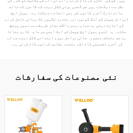
ہیں۔ شوقیہ لکڑی کے کام کرنے والے اس آلے کی صلاحیت کو قدر کی
نظر سے دیکھتے ہیں جو گھسی ہوئی شکل دینے کے کاموں کے ساتھ
ساتھ نازک آخری کاموں کو بھی انجام دے سکتا ہے۔ بیول ایج
ڈیزائن چیسل کو تنگ کونوں اور محدود جگہوں تک رسائی حاصل کرنے
کی اجازت دیتی ہے جہاں دوسرے آلات مؤثر طریقے سے نہیں پہنچ
سکتے۔ یہ تنوع بیول ایج چیسل کو ایک ایسی سرمایہ کاری بناتا
ہے جو مختلف منصوبہ جاتی مراحل میں، ابتدائی شکل دینے سے لے
کر آخری تفصیلی کام تک، متعدد مقاصد کے لیے کام کرتی ہے۔
نئی مصنوعات کی سفارشات